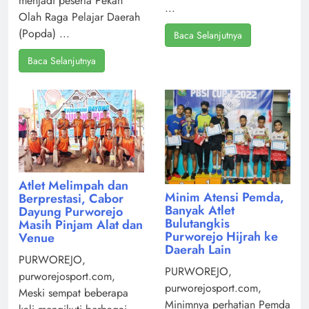
menjadi peserta Pekan
...
Olah Raga Pelajar Daerah
(Popda) ...
Baca Selanjutnya
Baca Selanjutnya
Atlet Melimpah dan
Minim Atensi Pemda,
Berprestasi, Cabor
Banyak Atlet
Dayung Purworejo
Bulutangkis
Masih Pinjam Alat dan
Purworejo Hijrah ke
Venue
Daerah Lain
PURWOREJO,
PURWOREJO,
purworejosport.com,
purworejosport.com,
Meski sempat beberapa
Minimnya perhatian Pemda