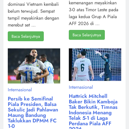
kemenangan meyakinkan
dominasi Vietnam kembali
3-0 atas Timor Leste pada
belum terwujud. Sempat
laga kedua Grup A Piala
tampil meyakinkan dengan
AFF 2026 di ...
merebut set ...
Baca Selanjutnya
Baca Selanjutnya
Internasional
Internasional
Hattrick Mitchell
Persib ke Semifinal
Baker Bikin Kamboja
Piala Presiden, Balsa
Tak Berkutik, Timnas
Sekulic Jadi Pahlawan
Indonesia Menang
Maung Bandung
Telak 5-1 di Laga
Taklukkan DPMM FC
Perdana Piala AFF
1-0
2026