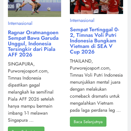
Internasional
Internasional
Sempat Tertinggal 0-
Ragnar Oratmangoen
2, Timnas Voli Putri
Sempat Bawa Garuda
Indonesia Bungkam
Unggul, Indonesia
Vietnam di SEA V
Tersingkir dari Piala
Cup 2026
AFF 2026
THAILAND,
SINGAPURA,
Purworejosport.com,
Purworejosport.com,
Timnas Voli Putri Indonesia
Timnas Indonesia
menunjukkan mental juara
dipastikan gagal
dengan melakukan
melangkah ke semifinal
comeback dramatis untuk
Piala AFF 2026 setelah
mengalahkan Vietnam
hanya mampu bermain
pada laga perdana leg ...
imbang 1-1 melawan
Singapura ...
Baca Selanjutnya