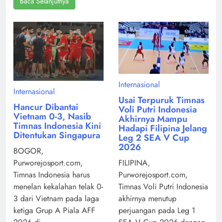
Baca Selanjutnya
Internasional
Internasional
Usai Terpuruk Timnas
Hancur Dibantai
Voli Putri Indonesia
Vietnam 0-3, Nasib
Akhirnya Mampu
Timnas Indonesia Kini
Hadapi Filipina Jelang
Ditentukan Singapura
Leg 2 SEA V Cup
2026
BOGOR,
Purworejosport.com,
FILIPINA,
Timnas Indonesia harus
Purworejosport.com,
menelan kekalahan telak 0-
Timnas Voli Putri Indonesia
3 dari Vietnam pada laga
akhirnya menutup
ketiga Grup A Piala AFF
perjuangan pada Leg 1