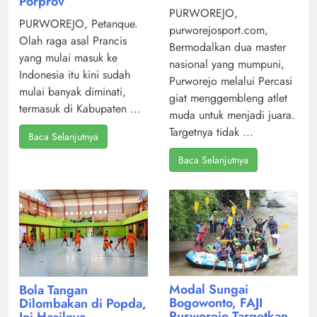
Porprov
PURWOREJO,
PURWOREJO, Petanque.
purworejosport.com,
Olah raga asal Prancis
Bermodalkan dua master
yang mulai masuk ke
nasional yang mumpuni,
Indonesia itu kini sudah
Purworejo melalui Percasi
mulai banyak diminati,
giat menggembleng atlet
termasuk di Kabupaten ...
muda untuk menjadi juara.
Targetnya tidak ...
Baca Selanjutnya
Baca Selanjutnya
Modal Sungai
Bola Tangan
Bogowonto, FAJI
Dilombakan di Popda,
Purworejo Targetkan
Ini Hasilnya