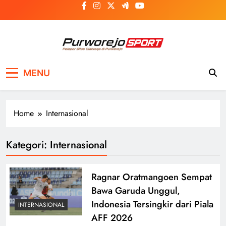
Skip
to
content
Purworejosport
Pelopor Situs Olahraga di Purworejo
MENU
Home
Internasional
Kategori:
Internasional
Ragnar Oratmangoen Sempat
Bawa Garuda Unggul,
Indonesia Tersingkir dari Piala
INTERNASIONAL
AFF 2026