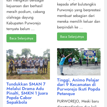
kali mengikuti berbagai
kepada atlet bulutangkis
kejuaraan dan berhasil
Purworejo yang berprestasi
meraih podium, cabang
membuat sebagian dari
olahraga dayung
mereka memilih keluar dan
Kabupaten Purworejo
berpindah ke ...
ternyata belum ...
Baca Selanjutnya
Baca Selanjutnya
Tinggi, Animo Pelajar
Tundukkan SMAN 7
dari 9 Kecamatan di
Melalui Drama Adu
Purworejo Ikuti Popda
Pinalti, SMKN 1 Juara
Petanque
Popda Cabor
PURWOREJO, Meski baru
Sepakbola
dipertandingkan dua kali