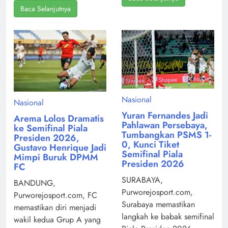
Baca Selanjutnya
Nasional
Nasional
Yuran Fernandes Jadi
Arema Lolos Dramatis
Pahlawan Persebaya,
ke Semifinal Piala
Tumbangkan PSMS 1-
Presiden 2026,
0, Kunci Tiket
Gustavo Henrique Jadi
Semifinal Piala
Mimpi Buruk DPMM
Presiden 2026
FC
SURABAYA,
BANDUNG,
Purworejosport.com,
Purworejosport.com, FC
Surabaya memastikan
memastikan diri menjadi
langkah ke babak semifinal
wakil kedua Grup A yang