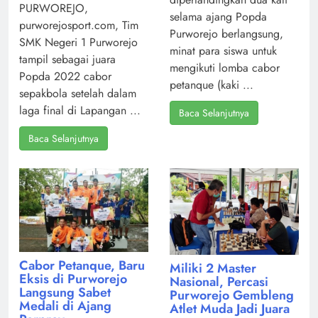
PURWOREJO,
selama ajang Popda
purworejosport.com, Tim
Purworejo berlangsung,
SMK Negeri 1 Purworejo
minat para siswa untuk
tampil sebagai juara
mengikuti lomba cabor
Popda 2022 cabor
petanque (kaki ...
sepakbola setelah dalam
laga final di Lapangan ...
Baca Selanjutnya
Baca Selanjutnya
Cabor Petanque, Baru
Miliki 2 Master
Eksis di Purworejo
Nasional, Percasi
Langsung Sabet
Purworejo Gembleng
Medali di Ajang
Atlet Muda Jadi Juara