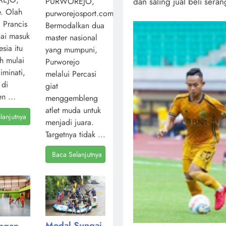
dan saling jual beli seran
PURWOREJO,
. Olah
purworejosport.com,
l Prancis
Bermodalkan dua
ai masuk
master nasional
sia itu
yang mumpuni,
ah mulai
Purworejo
iminati,
melalui Percasi
 di
giat
n ...
menggembleng
atlet muda untuk
lanjutnya
menjadi juara.
Targetnya tidak ...
Baca Selanjutnya
Modal Sungai
angan