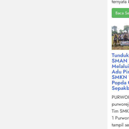
ternyata 
Baca Se
Tunduk
SMAN 
Melalu
Adu Pin
SMKN 1
Popda 
Sepakb
PURWOR
purworej
Tim SMK
1 Purwor
tampil s