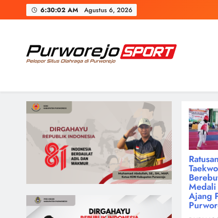
Skip
6:30:03 AM
Agustus 6, 2026
to
content
Purworejosport
Pelopor Situs Olahraga di Purworejo
Ratusan
Taekw
Berebu
Medali 
Ajang 
Purwor