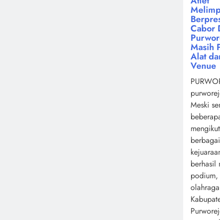
Atlet
Melimp
Berpres
Cabor 
Purwor
Masih 
Alat da
Venue
PURWOR
purworej
Meski se
beberapa
mengikut
berbagai
kejuaraa
berhasil
podium,
olahrag
Kabupat
Purwore