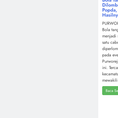
Dilomb
Popda, 
Hasiln
PURWOR
Bola tan
menjadi 
satu cab
diperlo
pada ev
Purworej
ini. Terc
kecamat
mewakili 
Baca Se