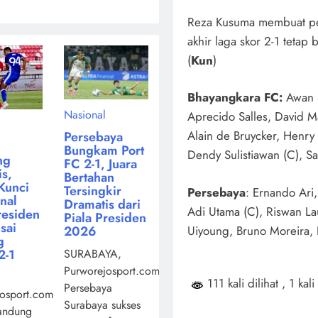
Reza Kusuma membuat pe
akhir laga skor 2-1 tetap
(
Kun
)
Bhayangkara FC:
Awan S
Nasional
Aprecido Salles, David 
Alain de Bruycker, Henry 
Persebaya
Bungkam Port
Dendy Sulistiawan (C), San
ng
FC 2-1, Juara
s,
Bertahan
Kunci
Tersingkir
Persebaya
: Ernando Ari
inal
Dramatis dari
Adi Utama (C), Riswan L
residen
Piala Presiden
sai
Uiyoung, Bruno Moreira, K
2026
g
2-1
SURABAYA,
Purworejosport.com,
111 kali dilihat
, 1 kali
Persebaya
osport.com,
Surabaya sukses
andung