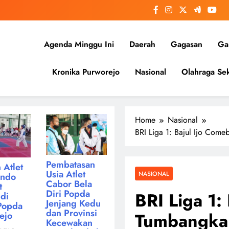
Agenda Minggu Ini
Daerah
Gagasan
Gal
Kronika Purworejo
Nasional
Olahraga Sek
Home
Nasional
BRI Liga 1: Bajul Ijo Com
Pembatasan
 Atlet
Usia Atlet
NASIONAL
ondo
Cabor Bela
t
Diri Popda
BRI Liga 1:
di
Jenjang Kedu
Popda
dan Provinsi
Tumbangkan
ejo
Kecewakan