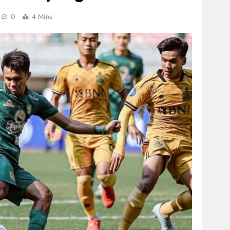
0
4 Mins