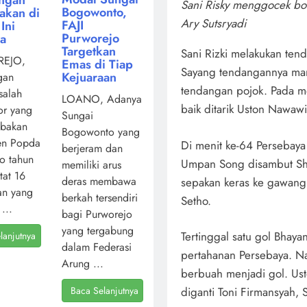
Sani Risky menggocek b
Bogowonto,
akan di
Ary Sutsryadi
FAJI
Ini
Purworejo
ya
Targetkan
Sani Rizki melakukan ten
EJO,
Emas di Tiap
Sayang tendangannya mam
Kejuaraan
gan
tendangan pojok. Pada m
salah
LOANO, Adanya
baik ditarik Uston Nawaw
or yang
Sungai
mbakan
Bogowonto yang
en Popda
Di menit ke-64 Persebaya
berjeram dan
o tahun
Umpan Song disambut Sh
memiliki arus
atat 16
deras membawa
sepakan keras ke gawang
an yang
berkah tersendiri
Setho.
...
bagi Purworejo
yang tergabung
Tertinggal satu gol Bha
lanjutnya
dalam Federasi
pertahanan Persebaya. N
Arung ...
berbuah menjadi gol. Us
Baca Selanjutnya
diganti Toni Firmansyah,