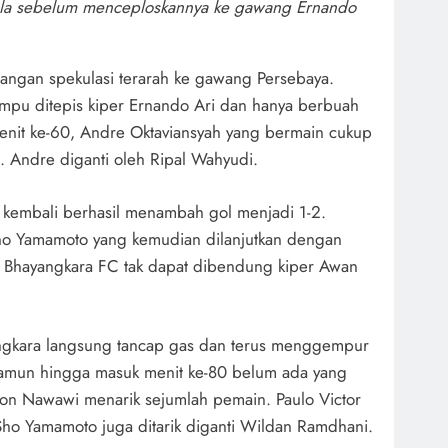
ola sebelum menceploskannya ke gawang Ernando
dangan spekulasi terarah ke gawang Persebaya.
pu ditepis kiper Ernando Ari dan hanya berbuah
enit ke-60, Andre Oktaviansyah yang bermain cukup
i. Andre diganti oleh Ripal Wahyudi.
 kembali berhasil menambah gol menjadi 1-2.
o Yamamoto yang kemudian dilanjutkan dengan
 Bhayangkara FC tak dapat dibendung kiper Awan
yangkara langsung tancap gas dan terus menggempur
amun hingga masuk menit ke-80 belum ada yang
ton Nawawi menarik sejumlah pemain. Paulo Victor
 Sho Yamamoto juga ditarik diganti Wildan Ramdhani.