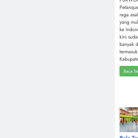
Petanque
raga asa
yang mul
ke Indone
kini sud
banyak d
termasuk
Kabupate
Baca Se
Bola T