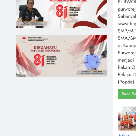
PURWOR
purworej
Sebanya
siswa ti
SMP/M.T
SMA/S
di Kabup
Purwore
menjadi 
Pekan O
Pelajar 
(Popda) 
Baca Se