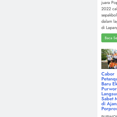
juara Po
2022 ca
sepakbol
dalam la
di Lapan
Baca Se
Cabor
Petanq
Baru Ek
Purwor
Langsu
Sabet 
di Aja
Porpro
PURWOR