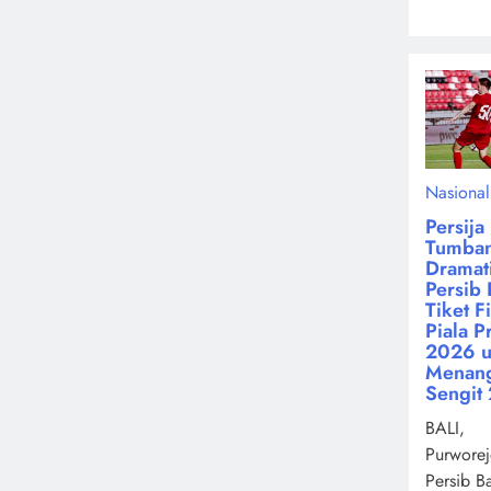
Nasional
Persija
Tumba
Dramati
Persib 
Tiket F
Piala P
2026 u
Menan
Sengit 
BALI,
Purworej
Persib B