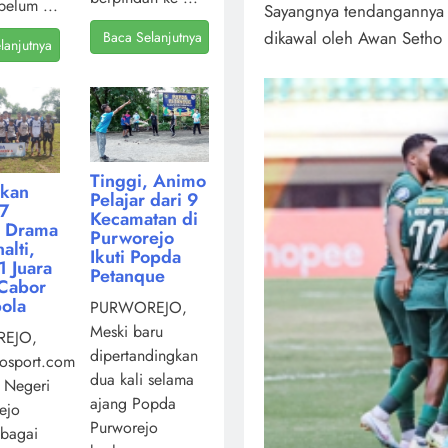
belum ...
Sayangnya tendangannya
dikawal oleh Awan Setho 
Baca Selanjutnya
lanjutnya
Tinggi, Animo
kan
Pelajar dari 9
7
Kecamatan di
i Drama
Purworejo
alti,
Ikuti Popda
 Juara
Petanque
Cabor
ola
PURWOREJO,
Meski baru
EJO,
dipertandingkan
osport.com,
dua kali selama
 Negeri
ajang Popda
ejo
Purworejo
ebagai