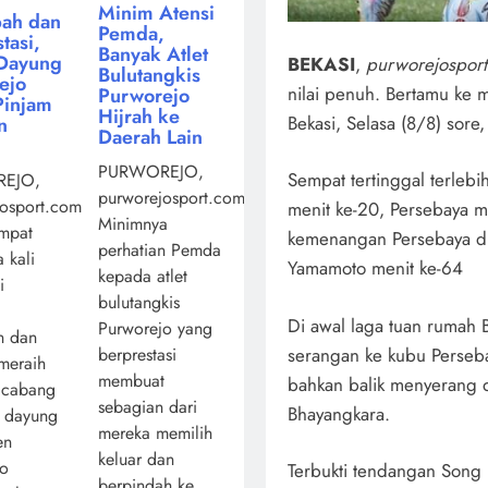
Minim Atensi
ah dan
Pemda,
tasi,
Banyak Atlet
Dayung
BEKASI
,
purworejospor
Bulutangkis
ejo
nilai penuh. Bertamu ke 
Purworejo
Pinjam
Hijrah ke
Bekasi, Selasa (8/8) sore
n
Daerah Lain
PURWOREJO,
Sempat tertinggal terlebih
EJO,
purworejosport.com,
osport.com,
menit ke-20, Persebaya 
Minimnya
mpat
kemenangan Persebaya di
perhatian Pemda
 kali
Yamamoto menit ke-64
kepada atlet
i
bulutangkis
Di awal laga tuan rumah
Purworejo yang
n dan
serangan ke kubu Perseb
berprestasi
 meraih
membuat
bahkan balik menyerang
 cabang
sebagian dari
Bhayangkara.
a dayung
mereka memilih
en
keluar dan
jo
Terbukti tendangan Song
berpindah ke ...