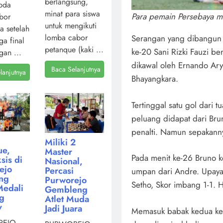
berlangsung,
pda
minat para siswa
Para pemain Persebaya m
bor
untuk mengikuti
a setelah
lomba cabor
Serangan yang dibangun 
ga final
petanque (kaki ...
ke-20 Sani Rizki Fauzi b
gan ...
dikawal oleh Ernando Ary
Baca Selanjutnya
lanjutnya
Bhayangkara.
Tertinggal satu gol dari
peluang didapat dari Brun
penalti. Namun sepakan
Miliki 2
ue,
Master
Pada menit ke-26 Bruno k
sis di
Nasional,
ejo
Percasi
umpan dari Andre. Upaya
ng
Purworejo
Setho, Skor imbang 1-1. H
Medali
Gembleng
ng
Atlet Muda
v
Jadi Juara
Memasuk babak kedua ke
EJO,