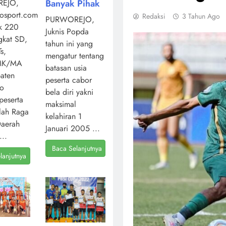
Banyak Pihak
EJO,
osport.com,
Redaksi
3 Tahun Ago
PURWOREJO,
k 220
Juknis Popda
ngkat SD,
tahun ini yang
s,
mengatur tentang
MK/MA
batasan usia
aten
peserta cabor
jo
bela diri yakni
peserta
maksimal
lah Raga
kelahiran 1
Daerah
Januari 2005 ...
...
Baca Selanjutnya
lanjutnya