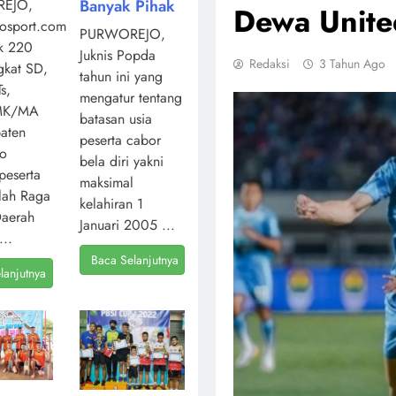
Banyak Pihak
EJO,
Dewa Unite
osport.com,
PURWOREJO,
k 220
Juknis Popda
Redaksi
3 Tahun Ago
ngkat SD,
tahun ini yang
s,
mengatur tentang
MK/MA
batasan usia
aten
peserta cabor
jo
bela diri yakni
peserta
maksimal
lah Raga
kelahiran 1
Daerah
Januari 2005 ...
...
Baca Selanjutnya
lanjutnya