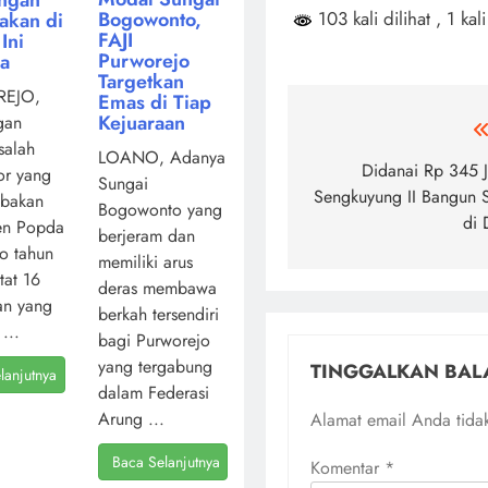
103 kali dilihat
, 1 kali
Bogowonto,
akan di
FAJI
Ini
Purworejo
ya
Targetkan
EJO,
Emas di Tiap
Kejuaraan
gan
Navigasi
salah
LOANO, Adanya
pos
Didanai Rp 345 
or yang
Sungai
Sengkuyung II Bangun S
mbakan
Bogowonto yang
di 
en Popda
berjeram dan
o tahun
memiliki arus
atat 16
deras membawa
an yang
berkah tersendiri
...
bagi Purworejo
yang tergabung
TINGGALKAN BAL
lanjutnya
dalam Federasi
Arung ...
Alamat email Anda tidak
Baca Selanjutnya
Komentar
*