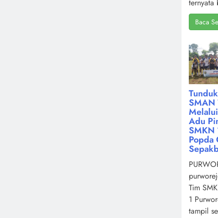
ternyata 
Baca Se
Tunduk
SMAN 
Melalu
Adu Pin
SMKN 1
Popda 
Sepakb
PURWOR
purworej
Tim SMK
1 Purwor
tampil s