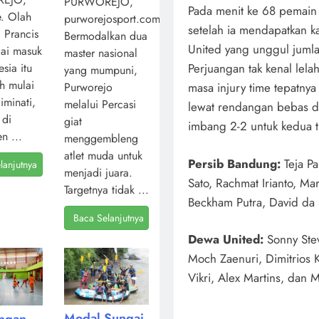
PURWOREJO,
Pada menit ke 68 pemain P
. Olah
purworejosport.com,
setelah ia mendapatkan k
l Prancis
Bermodalkan dua
United yang unggul juml
ai masuk
master nasional
Perjuangan tak kenal lela
sia itu
yang mumpuni,
ah mulai
Purworejo
masa injury time tepatny
iminati,
melalui Percasi
lewat rendangan bebas dar
 di
giat
imbang 2-2 untuk kedua t
n ...
menggembleng
atlet muda untuk
Persib Bandung:
Teja Pa
lanjutnya
menjadi juara.
Sato, Rachmat Irianto, Ma
Targetnya tidak ...
Beckham Putra, David da Si
Baca Selanjutnya
Dewa United:
Sonny Stev
Moch Zaenuri, Dimitrios 
Vikri, Alex Martins, dan 
Modal Sungai
angan