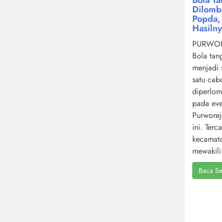
Dilomb
Popda, 
Hasiln
PURWOR
Bola tan
menjadi 
satu cab
diperlo
pada ev
Purworej
ini. Terc
kecamat
mewakili 
Baca Se