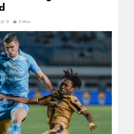
d
0
3 Mins