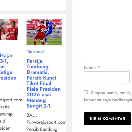
Nasional
 Hajar
Persija
3-1,
Tumbang
an
Nama
*
Dramatis,
Ketiga
Persib Kunci
residen
Tiket Final
Piala Presiden
Simpan nama, email,
2026 usai
Menang
osport.com,
komentar saya berikutnya
Sengit 2-1
akarta
enutup
BALI,
a di
Purworejosport.com,
esiden
Persib Bandung