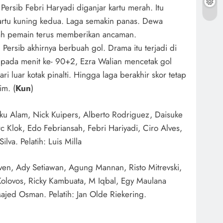
ersib Febri Haryadi diganjar kartu merah. Itu
artu kuning kedua. Laga semakin panas. Dewa
ah pemain terus memberikan ancaman.
h Persib akhirnya berbuah gol. Drama itu terjadi di
a pada menit ke- 90+2, Ezra Walian mencetak gol
i luar kotak pinalti. Hingga laga berakhir skor tetap
im. (
Kun
)
ku Alam, Nick Kuipers, Alberto Rodriguez, Daisuke
rc Klok, Edo Febriansah, Febri Hariyadi, Ciro Alves,
lva. Pelatih: Luis Milla
en, Ady Setiawan, Agung Mannan, Risto Mitrevski,
Kolovos, Ricky Kambuata, M Iqbal, Egy Maulana
Majed Osman. Pelatih: Jan Olde Riekering.