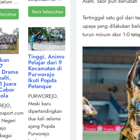
Alam. Skor pun berubah 
belum ...
Baca Selanjutnya
lanjutnya
Tertinggal satu gol dari
upaya yang dilakukan b
turun minum skor 1-0 tet
Tinggi, Animo
kan
Pelajar dari 9
7
Kecamatan di
i Drama
Purworejo
alti,
Ikuti Popda
 Juara
Petanque
Cabor
ola
PURWOREJO,
Meski baru
EJO,
dipertandingkan
osport.com,
dua kali selama
 Negeri
ajang Popda
ejo
Purworejo
ebagai