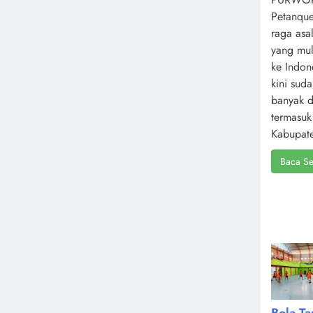
Petanque
raga asa
yang mul
ke Indone
kini sud
banyak d
termasuk
Kabupate
Baca Se
Bola T