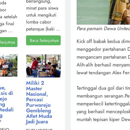
berlangsung,
pda
minat para siswa
bor
untuk mengikuti
a setelah
lomba cabor
ga final
Para pemain Dewa United
petanque (kaki ...
gan ...
Baca Selanjutnya
Kick off babak kedua dim
lanjutnya
menggedor pertahanan De
mengancam pertahanan D
Alih-alih berhasil meny
lewat tendangan Alex Fer
Miliki 2
ue,
Tertinggal dua gol dari t
Master
sis di
Nasional,
membangun serangan.Per
ejo
Percasi
memperkecil ketertinggal
ng
Purworejo
Medali
Gembleng
yang berhasil menceplos
ng
Atlet Muda
muntah tepisan kiper Dew
v
Jadi Juara
EJO,