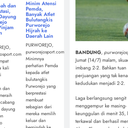
Minim Atensi
ah dan
Pemda,
tasi,
Banyak Atlet
Dayung
Bulutangkis
ejo
Purworejo
Pinjam
Hijrah ke
n
Daerah Lain
PURWOREJO,
EJO,
purworejosport.com,
BANDUNG
,
purworejos
osport.com,
Minimnya
Jumat (14/7) malam, skua
mpat
perhatian Pemda
imbang 2-2. Bahkan tuan 
 kali
kepada atlet
i
perjuangan yang tak ken
bulutangkis
kedudukan menjadi 2-2.
Purworejo yang
n dan
berprestasi
 meraih
Laga berlangsung sengit 
membuat
 cabang
menggempur ke masing- 
sebagian dari
a dayung
keunggulan di menit 35, 
mereka memilih
en
keluar dan
terkawal dan berhasil m
jo
berpindah ke ...