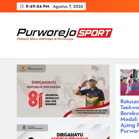
Skip
9:49:55 PM
Agustus 7, 2026
to
content
Purworejosport
Pelopor Situs Olahraga di Purworejo
Ratusan
Taekw
Berebu
Medali 
Ajang 
Purwor