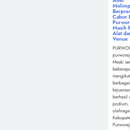
Atlet
Melimp
Berpres
Cabor 
Purwor
Masih 
Alat da
Venue
PURWOR
purworej
Meski se
beberapa
mengikut
berbagai
kejuaraa
berhasil
podium,
olahrag
Kabupat
Purwore