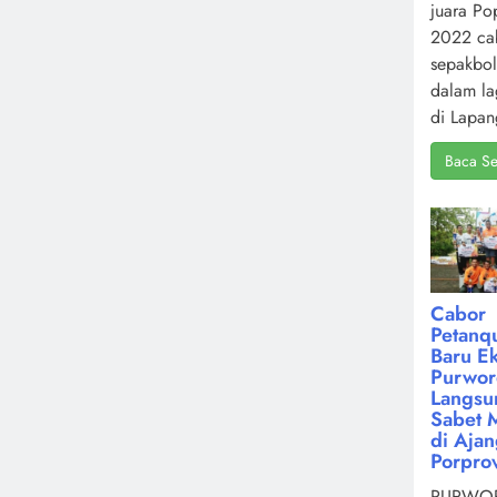
juara Po
2022 ca
sepakbol
dalam la
di Lapan
Baca Se
Cabor
Petanq
Baru Ek
Purwor
Langsu
Sabet 
di Aja
Porpro
PURWOR