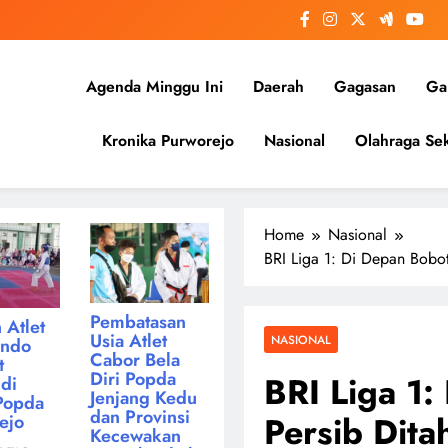
Agenda Minggu Ini
Daerah
Gagasan
Gal
Kronika Purworejo
Nasional
Olahraga Sek
Home
Nasional
BRI Liga 1: Di Depan Bobo
Pembatasan
 Atlet
Usia Atlet
NASIONAL
ondo
Cabor Bela
t
Diri Popda
BRI Liga 1
di
Jenjang Kedu
Popda
dan Provinsi
Persib Dita
ejo
Kecewakan