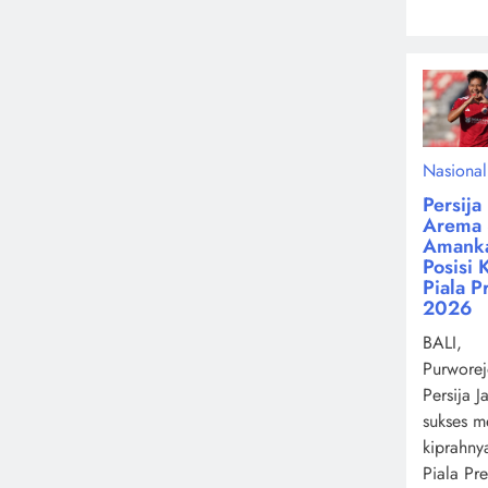
Nasional
Persija
Arema 
Amank
Posisi 
Piala P
2026
BALI,
Purworej
Persija J
sukses m
kiprahny
Piala Pr