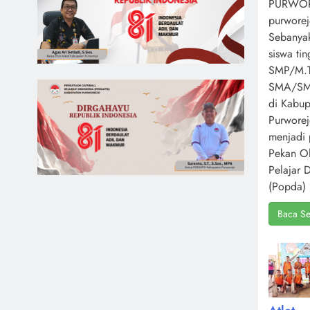
PURWOR
purworej
Sebanya
siswa ti
SMP/M.T
SMA/S
di Kabup
Purwore
menjadi 
Pekan O
Pelajar 
(Popda) 
Baca Se