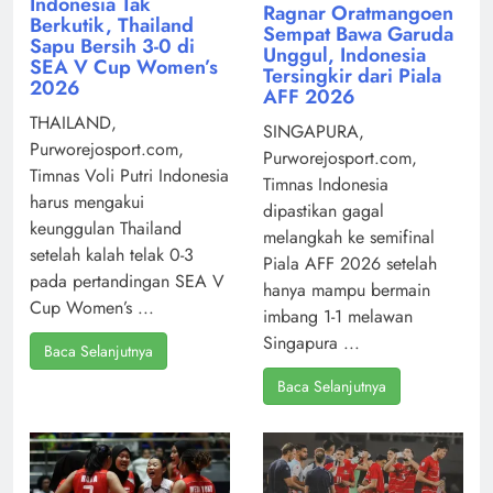
Indonesia Tak
Ragnar Oratmangoen
Berkutik, Thailand
Sempat Bawa Garuda
Sapu Bersih 3-0 di
Unggul, Indonesia
SEA V Cup Women’s
Tersingkir dari Piala
2026
AFF 2026
THAILAND,
SINGAPURA,
Purworejosport.com,
Purworejosport.com,
Timnas Voli Putri Indonesia
Timnas Indonesia
harus mengakui
dipastikan gagal
keunggulan Thailand
melangkah ke semifinal
setelah kalah telak 0-3
Piala AFF 2026 setelah
pada pertandingan SEA V
hanya mampu bermain
Cup Women’s ...
imbang 1-1 melawan
Singapura ...
Baca Selanjutnya
Baca Selanjutnya