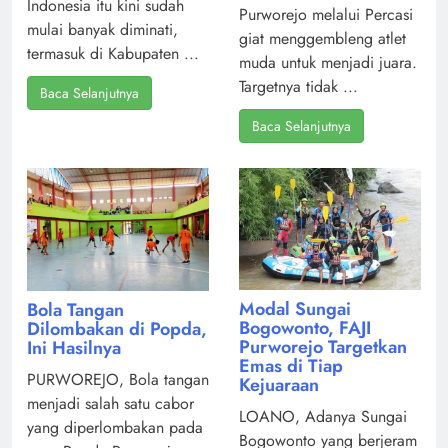
Indonesia itu kini sudah
Purworejo melalui Percasi
mulai banyak diminati,
giat menggembleng atlet
termasuk di Kabupaten ...
muda untuk menjadi juara.
Targetnya tidak ...
Baca Selanjutnya
Baca Selanjutnya
Modal Sungai
Bola Tangan
Bogowonto, FAJI
Dilombakan di Popda,
Purworejo Targetkan
Ini Hasilnya
Emas di Tiap
PURWOREJO, Bola tangan
Kejuaraan
menjadi salah satu cabor
LOANO, Adanya Sungai
yang diperlombakan pada
Bogowonto yang berjeram