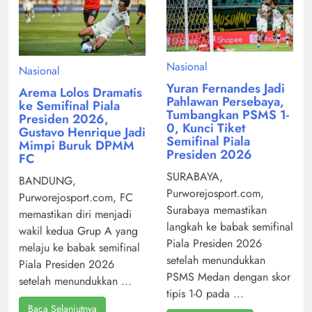
Nasional
Nasional
Yuran Fernandes Jadi
Arema Lolos Dramatis
Pahlawan Persebaya,
ke Semifinal Piala
Tumbangkan PSMS 1-
Presiden 2026,
0, Kunci Tiket
Gustavo Henrique Jadi
Semifinal Piala
Mimpi Buruk DPMM
Presiden 2026
FC
SURABAYA,
BANDUNG,
Purworejosport.com,
Purworejosport.com, FC
Surabaya memastikan
memastikan diri menjadi
langkah ke babak semifinal
wakil kedua Grup A yang
Piala Presiden 2026
melaju ke babak semifinal
setelah menundukkan
Piala Presiden 2026
PSMS Medan dengan skor
setelah menundukkan ...
tipis 1-0 pada ...
Baca Selanjutnya