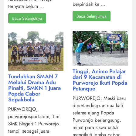
berpindah ke ...
ternyata belum ...
Baca Selanjutnya
Baca Selanjutnya
Tinggi, Animo Pelajar
Tundukkan SMAN 7
dari 9 Kecamatan di
Melalui Drama Adu
Purworejo Ikuti Popda
Pinalti, SMKN 1 Juara
Petanque
Popda Cabor
PURWOREJO, Meski baru
Sepakbola
dipertandingkan dua kali
PURWOREJO,
selama ajang Popda
purworejosport.com, Tim
Purworejo berlangsung,
SMK Negeri 1 Purworejo
minat para siswa untuk
tampil sebagai juara
mengikuti lomba cabor