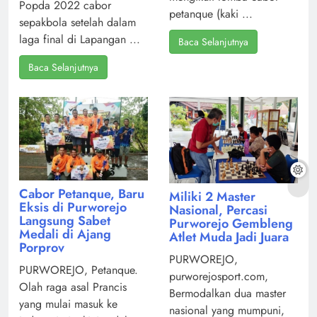
Popda 2022 cabor
petanque (kaki ...
sepakbola setelah dalam
laga final di Lapangan ...
Baca Selanjutnya
Baca Selanjutnya
Cabor Petanque, Baru
Miliki 2 Master
Eksis di Purworejo
Nasional, Percasi
Langsung Sabet
Purworejo Gembleng
Medali di Ajang
Atlet Muda Jadi Juara
Porprov
PURWOREJO,
PURWOREJO, Petanque.
purworejosport.com,
Olah raga asal Prancis
Bermodalkan dua master
yang mulai masuk ke
nasional yang mumpuni,