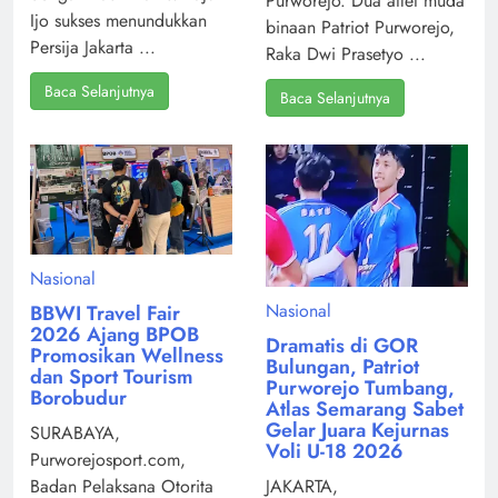
Purworejo. Dua atlet muda
Ijo sukses menundukkan
binaan Patriot Purworejo,
Persija Jakarta ...
Raka Dwi Prasetyo ...
Baca Selanjutnya
Baca Selanjutnya
Nasional
Nasional
BBWI Travel Fair
2026 Ajang BPOB
Dramatis di GOR
Promosikan Wellness
Bulungan, Patriot
dan Sport Tourism
Purworejo Tumbang,
Borobudur
Atlas Semarang Sabet
Gelar Juara Kejurnas
SURABAYA,
Voli U-18 2026
Purworejosport.com,
Badan Pelaksana Otorita
JAKARTA,