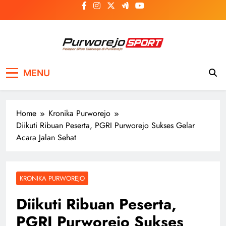
Skip
to
content
Purworejosport
Pelopor Situs Olahraga di Purworejo
MENU
Home
Kronika Purworejo
Diikuti Ribuan Peserta, PGRI Purworejo Sukses Gelar
Acara Jalan Sehat
KRONIKA PURWOREJO
Diikuti Ribuan Peserta,
PGRI Purworejo Sukses