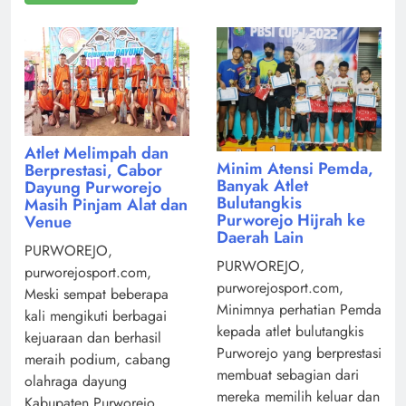
Atlet Melimpah dan
Minim Atensi Pemda,
Berprestasi, Cabor
Banyak Atlet
Dayung Purworejo
Bulutangkis
Masih Pinjam Alat dan
Purworejo Hijrah ke
Venue
Daerah Lain
PURWOREJO,
PURWOREJO,
purworejosport.com,
purworejosport.com,
Meski sempat beberapa
Minimnya perhatian Pemda
kali mengikuti berbagai
kepada atlet bulutangkis
kejuaraan dan berhasil
Purworejo yang berprestasi
meraih podium, cabang
membuat sebagian dari
olahraga dayung
mereka memilih keluar dan
Kabupaten Purworejo