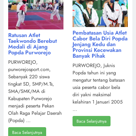
Pembatasan Usia Atlet
Ratusan Atlet
Cabor Bela Diri Popda
Taekwondo Berebut
Jenjang Kedu dan
Medali di Ajang
Provinsi Kecewakan
Popda Purworejo
Banyak Pihak
PURWOREJO,
PURWOREJO, Juknis
purworejosport.com,
Popda tahun ini yang
Sebanyak 220 siswa
mengatur tentang batasan
tingkat SD, SMP/M.Ts,
usia peserta cabor bela
SMA/SMK/MA di
diri yakni maksimal
Kabupaten Purworejo
kelahiran 1 Januari 2005
menjadi peserta Pekan
...
Olah Raga Pelajar Daerah
(Popda) ...
Baca Selanjutnya
Baca Selanjutnya