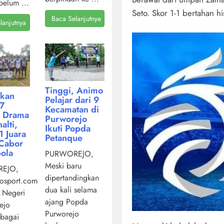
belum ...
Seto. Skor 1-1 bertahan h
Baca Selanjutnya
lanjutnya
Tinggi, Animo
kan
Pelajar dari 9
7
Kecamatan di
i Drama
Purworejo
alti,
Ikuti Popda
 Juara
Petanque
Cabor
ola
PURWOREJO,
Meski baru
EJO,
dipertandingkan
osport.com,
dua kali selama
 Negeri
ajang Popda
ejo
Purworejo
ebagai