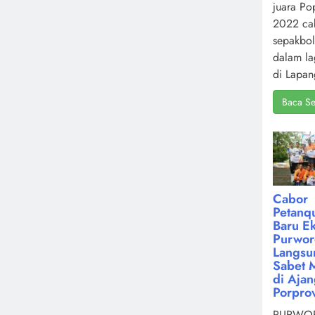
juara Po
2022 ca
sepakbol
dalam la
di Lapan
Baca Se
Cabor
Petanq
Baru Ek
Purwor
Langsu
Sabet 
di Aja
Porpro
PURWOR