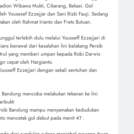
adion Wibawa Mukti, Cikarang, Bekasi. Gol
leh Yousesef Ezzejjar dan Sani Rizki Fauji. Sedang
akan oleh Rahmat Irianto dan Frets Butuan.
nggul terlebih dulu melalui Yousseff Ezzejjari di
ans berawal dari kesalahan lini belakang Persib
Fitrul yang memberi umpan kepada Robi Darwis
gn cepat oleh Hargianto.
 Yousseff Ezzejjari dengan sekali sentuhan dan
sib Bandung mencoba melakukan tekanan ke lini
erbukti
ersib Bandung mampu menyamakan kedudukan
anto mencetak gol debut pada menit 41′.
ando dari sundulan sukses menjebol gawang Awan