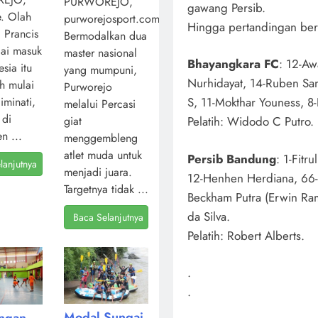
PURWOREJO,
gawang Persib.
. Olah
purworejosport.com,
Hingga pertandingan berak
l Prancis
Bermodalkan dua
ai masuk
master nasional
Bhayangkara FC
: 12-Aw
sia itu
yang mumpuni,
Nurhidayat, 14-Ruben Sa
ah mulai
Purworejo
S, 11-Mokthar Youness, 8-
iminati,
melalui Percasi
 di
giat
Pelatih: Widodo C Putro.
n ...
menggembleng
atlet muda untuk
Persib Bandung
: 1-Fitr
lanjutnya
menjadi juara.
12-Henhen Herdiana, 66-D
Targetnya tidak ...
Beckham Putra (Erwin Ram
da Silva.
Baca Selanjutnya
Pelatih: Robert Alberts.
.
.
Modal Sungai
angan