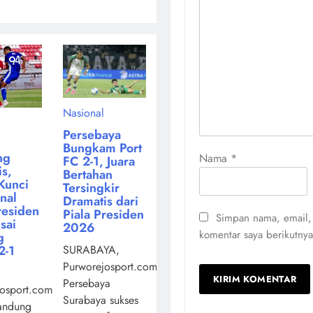
Nasional
Persebaya
Bungkam Port
ng
Nama
*
FC 2-1, Juara
s,
Bertahan
Kunci
Tersingkir
inal
Dramatis dari
residen
Piala Presiden
Simpan nama, email,
sai
2026
komentar saya berikutnya
g
2-1
SURABAYA,
Purworejosport.com,
Persebaya
osport.com,
Surabaya sukses
andung