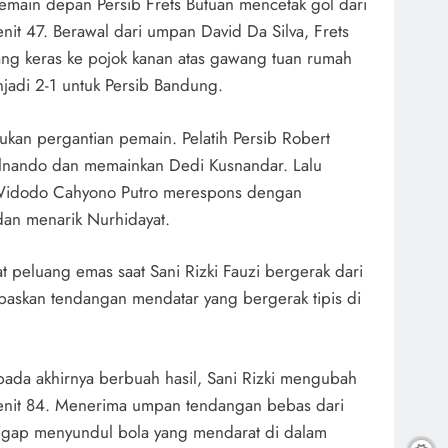
main depan Persib Frets Butuan mencetak gol dari
enit 47. Berawal dari umpan David Da Silva, Frets
ng keras ke pojok kanan atas gawang tuan rumah
adi 2-1 untuk Persib Bandung.
kan pergantian pemain. Pelatih Persib Robert
alnando dan memainkan Dedi Kusnandar. Lalu
 Widodo Cahyono Putro merespons dengan
dan menarik Nurhidayat.
peluang emas saat Sani Rizki Fauzi bergerak dari
lepaskan tendangan mendatar yang bergerak tipis di
ada akhirnya berbuah hasil, Sani Rizki mengubah
enit 84. Menerima umpan tendangan bebas dari
sigap menyundul bola yang mendarat di dalam