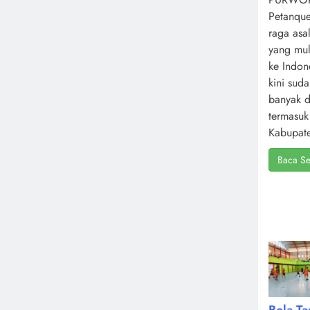
Petanque
raga asa
yang mul
ke Indone
kini sud
banyak d
termasuk
Kabupate
Baca Se
Bola T