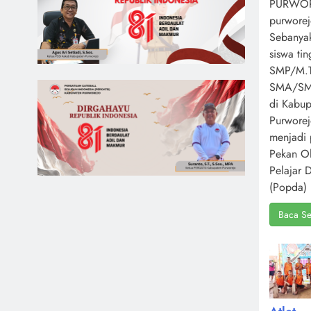
PURWOR
purworej
Sebanya
siswa ti
SMP/M.T
SMA/S
di Kabup
Purwore
menjadi 
Pekan O
Pelajar 
(Popda) 
Baca Se