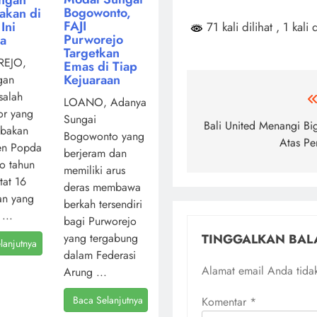
Bogowonto,
akan di
FAJI
Ini
71 kali dilihat
, 1 kali 
Purworejo
ya
Targetkan
EJO,
Emas di Tiap
Kejuaraan
gan
salah
Navigasi
LOANO, Adanya
or yang
Sungai
pos
Bali United Menangi Bi
mbakan
Bogowonto yang
Atas Per
en Popda
berjeram dan
o tahun
memiliki arus
atat 16
deras membawa
an yang
berkah tersendiri
...
bagi Purworejo
TINGGALKAN BAL
yang tergabung
lanjutnya
dalam Federasi
Alamat email Anda tidak
Arung ...
Baca Selanjutnya
Komentar
*