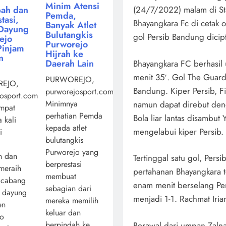
Minim Atensi
ah dan
(24/7/2022) malam di St
Pemda,
tasi,
Bhayangkara Fc di cetak o
Banyak Atlet
Dayung
Bulutangkis
gol Persib Bandung dicipt
ejo
Purworejo
Pinjam
Hijrah ke
n
Daerah Lain
Bhayangkara FC berhasil u
menit 35′. Gol The Guardi
PURWOREJO,
EJO,
Bandung. Kiper Persib, 
purworejosport.com,
osport.com,
Minimnya
namun dapat direbut den
mpat
perhatian Pemda
Bola liar lantas disambut
 kali
kepada atlet
mengelabui kiper Persib.
i
bulutangkis
Purworejo yang
n dan
Tertinggal satu gol, Per
berprestasi
 meraih
pertahanan Bhayangkara t
membuat
 cabang
enam menit berselang P
sebagian dari
a dayung
menjadi 1-1. Rachmat Iri
mereka memilih
en
keluar dan
jo
berpindah ke ...
Berawal dari umpan Zaln