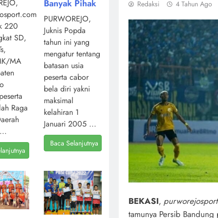
Banyak Pihak
EJO,
Redaksi
4 Tahun Ago
osport.com,
PURWOREJO,
k 220
Juknis Popda
ngkat SD,
tahun ini yang
s,
mengatur tentang
MK/MA
batasan usia
aten
peserta cabor
jo
bela diri yakni
peserta
maksimal
lah Raga
kelahiran 1
Daerah
Januari 2005 ...
...
Baca Selanjutnya
lanjutnya
BEKASI
,
purworejospor
tamunya Persib Bandung 