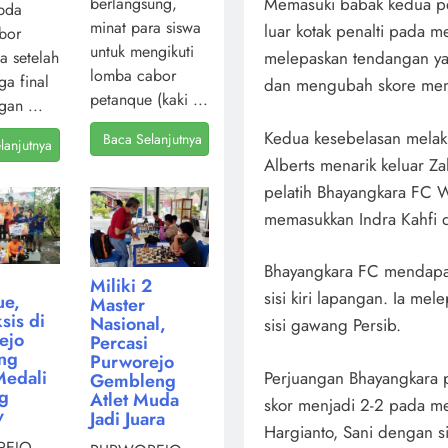
berlangsung,
Memasuki babak kedua pe
pda
minat para siswa
luar kotak penalti pada m
bor
untuk mengikuti
a setelah
melepaskan tendangan ya
lomba cabor
ga final
dan mengubah skore menj
petanque (kaki ...
gan ...
Kedua kesebelasan melaku
Baca Selanjutnya
lanjutnya
Alberts menarik keluar Z
pelatih Bhayangkara FC
memasukkan Indra Kahfi 
Bhayangkara FC mendapat 
Miliki 2
sisi kiri lapangan. Ia me
ue,
Master
sis di
Nasional,
sisi gawang Persib.
ejo
Percasi
ng
Purworejo
Medali
Perjuangan Bhayangkara p
Gembleng
ng
Atlet Muda
skor menjadi 2-2 pada m
v
Jadi Juara
Hargianto, Sani dengan 
EJO,