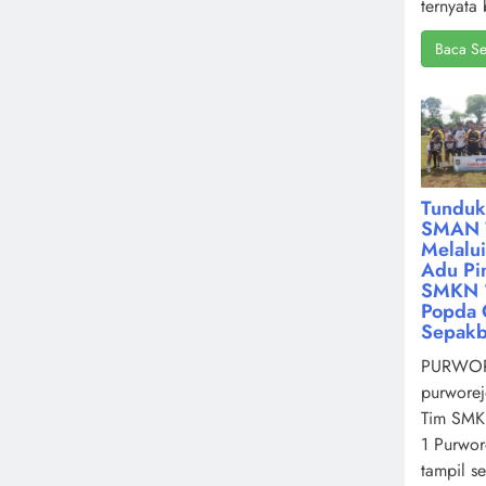
ternyata 
Baca Se
Tunduk
SMAN 
Melalu
Adu Pin
SMKN 1
Popda 
Sepakb
PURWOR
purworej
Tim SMK
1 Purwor
tampil s