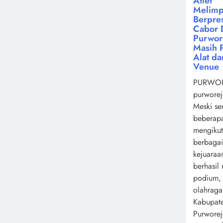
Atlet
Melimp
Berpres
Cabor 
Purwor
Masih 
Alat da
Venue
PURWOR
purworej
Meski se
beberapa
mengikut
berbagai
kejuaraa
berhasil
podium,
olahrag
Kabupat
Purwore