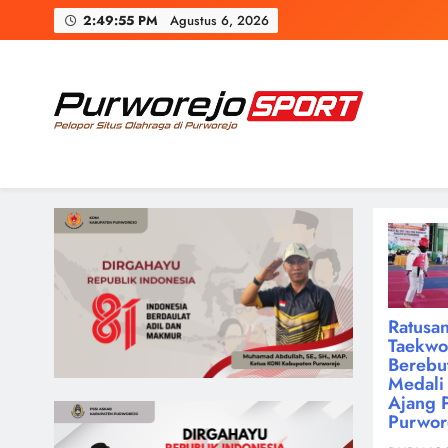
Skip
2:49:56 PM
Agustus 6, 2026
to
content
Purworejosport
Pelopor Situs Olahraga di Purworejo
Ratusan
Taekw
Berebu
Medali 
Ajang 
Purwor