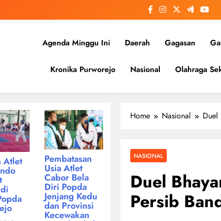
Agenda Minggu Ini
Daerah
Gagasan
Gal
Kronika Purworejo
Nasional
Olahraga Sek
Home
Nasional
Duel 
NASIONAL
Pembatasan
 Atlet
Usia Atlet
ondo
Duel Bhaya
Cabor Bela
t
Diri Popda
di
Persib Ban
Jenjang Kedu
Popda
dan Provinsi
ejo
Kecewakan