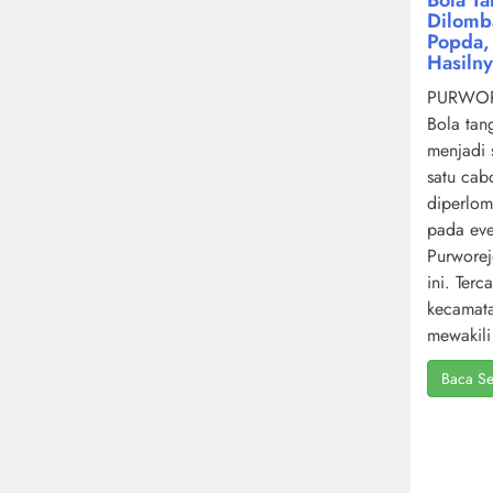
Dilomb
Popda, 
Hasiln
PURWOR
Bola tan
menjadi 
satu cab
diperlo
pada ev
Purworej
ini. Terc
kecamat
mewakili 
Baca Se