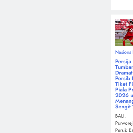
Nasional
Persija
Tumba
Dramati
Persib 
Tiket F
Piala P
2026 u
Menan
Sengit 
BALI,
Purworej
Persib B