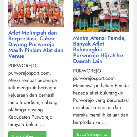
Atlet Melimpah dan
Minim Atensi Pemda,
Berprestasi, Cabor
Banyak Atlet
Dayung Purworejo
Bulutangkis
Masih Pinjam Alat dan
Purworejo Hijrah ke
Venue
Daerah Lain
PURWOREJO,
PURWOREJO,
purworejosport.com,
purworejosport.com,
Meski sempat beberapa
Minimnya perhatian Pemda
kali mengikuti berbagai
kepada atlet bulutangkis
kejuaraan dan berhasil
Purworejo yang berprestasi
meraih podium, cabang
membuat sebagian dari
olahraga dayung
mereka memilih keluar dan
Kabupaten Purworejo
berpindah ke ...
ternyata belum ...
Baca Selanjutnya
Baca Selanjutnya