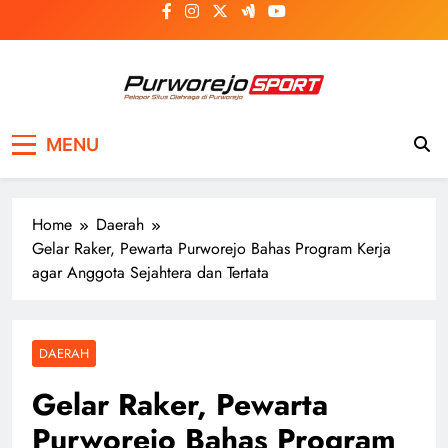
Skip
to
content
Purworejosport
Pelopor Situs Olahraga di Purworejo
MENU
Home
Daerah
Gelar Raker, Pewarta Purworejo Bahas Program Kerja
agar Anggota Sejahtera dan Tertata
DAERAH
Gelar Raker, Pewarta
Purworejo Bahas Program