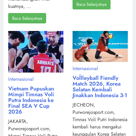
Baca Selanjutnya
kuatnya, ...
Baca Selanjutnya
Internasional
Voĺlleyball Fiendly
Internasional
Match 2026, Korea
Vietnam Pupuskan
Selatan Kembali
Mimpi Timnas Voli
Jinakkan Indonesia 3-1
Putra Indonesia ke
JECHEON,
Final SEA V Cup
2026
Purworejosport.com,
Timnas Voli Putri Indonesia
JAKARTA,
kembali harus mengakui
Purworejosport.com,
keunggulan Korea Selatan
Mimpi Timnas Voli Putra