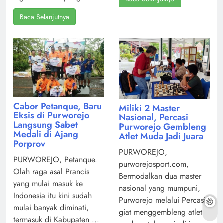
Baca Selanjutnya
Cabor Petanque, Baru
Miliki 2 Master
Eksis di Purworejo
Nasional, Percasi
Langsung Sabet
Purworejo Gembleng
Medali di Ajang
Atlet Muda Jadi Juara
Porprov
PURWOREJO,
PURWOREJO, Petanque.
purworejosport.com,
Olah raga asal Prancis
Bermodalkan dua master
yang mulai masuk ke
nasional yang mumpuni,
Indonesia itu kini sudah
Purworejo melalui Percasi
mulai banyak diminati,
giat menggembleng atlet
termasuk di Kabupaten ...