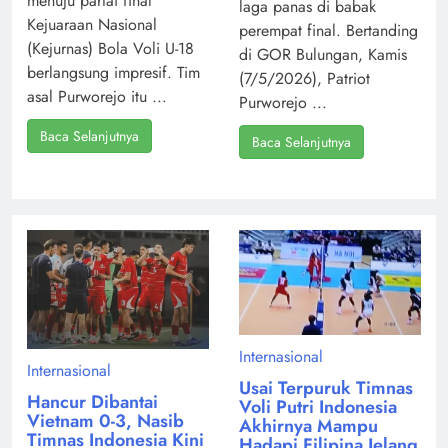
menuju partai final
laga panas di babak
Kejuaraan Nasional
perempat final. Bertanding
(Kejurnas) Bola Voli U-18
di GOR Bulungan, Kamis
berlangsung impresif. Tim
(7/5/2026), Patriot
asal Purworejo itu ...
Purworejo ...
Baca Selanjutnya
Baca Selanjutnya
Internasional
Internasional
Usai Terpuruk Timnas
Hancur Dibantai
Voli Putri Indonesia
Vietnam 0-3, Nasib
Akhirnya Mampu
Timnas Indonesia Kini
Hadapi Filipina Jelang