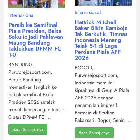
Internasional
Internasional
Hattrick Mitchell
Persib ke Semifinal
Baker Bikin Kamboja
Piala Presiden, Balsa
Tak Berkutik, Timnas
Sekulic Jadi Pahlawan
Indonesia Menang
Maung Bandung
Telak 5-1 di Laga
Taklukkan DPMM FC
Perdana Piala AFF
1-0
2026
BANDUNG,
BOGOR,
Purworejosport.com,
Purworejosport.com,
Persib Bandung
Indonesia memulai
memastikan langkah ke
kiprahnya di Grup A Piala
babak semifinal Piala
AFF 2026 dengan
Presiden 2026 setelah
penampilan impresif.
meraih kemenangan tipis 1-
Bermain di Stadion
0 atas DPMM FC ...
Pakansari, Bogor, Senin ...
Baca Selanjutnya
Baca Selanjutnya