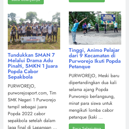
Tinggi, Animo Pelajar
Tundukkan SMAN 7
dari 9 Kecamatan di
Melalui Drama Adu
Purworejo Ikuti Popda
Pinalti, SMKN 1 Juara
Petanque
Popda Cabor
PURWOREJO, Meski baru
Sepakbola
dipertandingkan dua kali
PURWOREJO,
selama ajang Popda
purworejosport.com, Tim
Purworejo berlangsung,
SMK Negeri 1 Purworejo
minat para siswa untuk
tampil sebagai juara
mengikuti lomba cabor
Popda 2022 cabor
petanque (kaki ...
sepakbola setelah dalam
laga final di Lapangan ...
Baca Selanjutnya