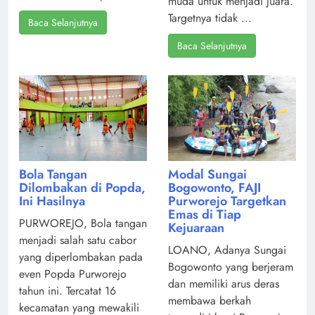
muda untuk menjadi juara.
Targetnya tidak ...
Baca Selanjutnya
Baca Selanjutnya
Modal Sungai
Bola Tangan
Bogowonto, FAJI
Dilombakan di Popda,
Purworejo Targetkan
Ini Hasilnya
Emas di Tiap
PURWOREJO, Bola tangan
Kejuaraan
menjadi salah satu cabor
LOANO, Adanya Sungai
yang diperlombakan pada
Bogowonto yang berjeram
even Popda Purworejo
dan memiliki arus deras
tahun ini. Tercatat 16
membawa berkah
kecamatan yang mewakili