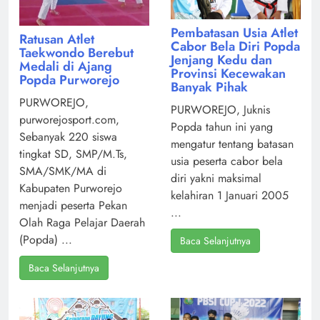
Pembatasan Usia Atlet
Ratusan Atlet
Cabor Bela Diri Popda
Taekwondo Berebut
Jenjang Kedu dan
Medali di Ajang
Provinsi Kecewakan
Popda Purworejo
Banyak Pihak
PURWOREJO,
PURWOREJO, Juknis
purworejosport.com,
Popda tahun ini yang
Sebanyak 220 siswa
mengatur tentang batasan
tingkat SD, SMP/M.Ts,
usia peserta cabor bela
SMA/SMK/MA di
diri yakni maksimal
Kabupaten Purworejo
kelahiran 1 Januari 2005
menjadi peserta Pekan
...
Olah Raga Pelajar Daerah
(Popda) ...
Baca Selanjutnya
Baca Selanjutnya