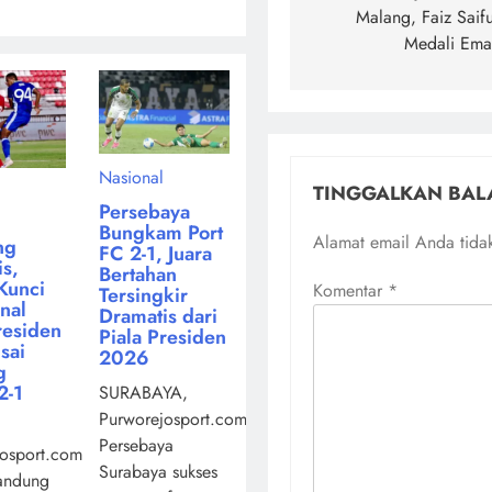
Malang, Faiz Saifu
Medali Ema
Nasional
TINGGALKAN BAL
Persebaya
Bungkam Port
Alamat email Anda tidak
ng
FC 2-1, Juara
s,
Bertahan
Kunci
Komentar
*
Tersingkir
inal
Dramatis dari
residen
Piala Presiden
sai
2026
g
2-1
SURABAYA,
Purworejosport.com,
Persebaya
osport.com,
Surabaya sukses
andung