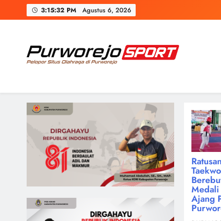
Skip
3:15:33 PM
Agustus 6, 2026
to
content
Purworejosport
Pelopor Situs Olahraga di Purworejo
Ratusan
Taekw
Berebu
Medali 
Ajang 
Purwor