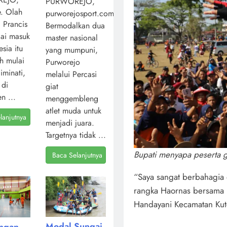
PURWOREJO,
. Olah
purworejosport.com,
l Prancis
Bermodalkan dua
ai masuk
master nasional
sia itu
yang mumpuni,
ah mulai
Purworejo
iminati,
melalui Percasi
 di
giat
n ...
menggembleng
atlet muda untuk
lanjutnya
menjadi juara.
Targetnya tidak ...
Bupati menyapa peserta 
Baca Selanjutnya
“Saya sangat berbahagia 
rangka Haornas bersama k
Handayani Kecamatan Kut
Modal Sungai
angan