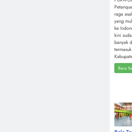
Petanque
raga asa
yang mul
ke Indone
kini sud
banyak d
termasuk
Kabupate
Baca Se
Bola T