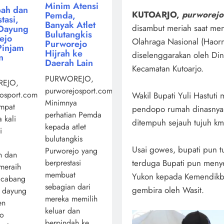
Minim Atensi
ah dan
KUTOARJO,
purworejo
Pemda,
tasi,
Banyak Atlet
disambut meriah saat me
Dayung
Bulutangkis
ejo
Olahraga Nasional (Haorn
Purworejo
Pinjam
Hijrah ke
diselenggarakan oleh Di
n
Daerah Lain
Kecamatan Kutoarjo.
PURWOREJO,
EJO,
purworejosport.com,
osport.com,
Wakil Bupati Yuli Hastut
Minimnya
mpat
pendopo rumah dinasnya 
perhatian Pemda
 kali
ditempuh sejauh tujuh km
kepada atlet
i
bulutangkis
Usai gowes, bupati pun t
Purworejo yang
n dan
berprestasi
terduga Bupati pun meny
 meraih
membuat
Yukon kepada Kemendikbud
 cabang
sebagian dari
gembira oleh Wasit.
a dayung
mereka memilih
en
keluar dan
jo
berpindah ke ...