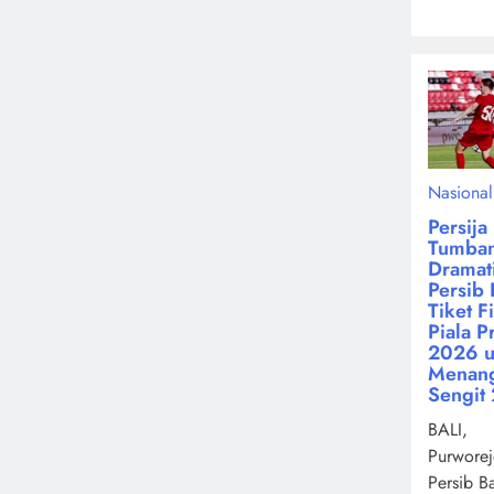
Nasional
Persija
Tumba
Dramati
Persib 
Tiket F
Piala P
2026 u
Menan
Sengit 
BALI,
Purworej
Persib B