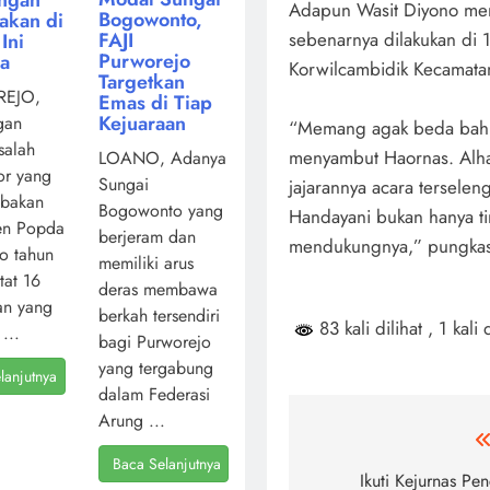
Adapun Wasit Diyono me
Bogowonto,
akan di
sebenarnya dilakukan di 
FAJI
Ini
Purworejo
ya
Korwilcambidik Kecamatan
Targetkan
EJO,
Emas di Tiap
Kejuaraan
gan
“Memang agak beda bahka
salah
menyambut Haornas. Alha
LOANO, Adanya
or yang
Sungai
jajarannya acara terselen
mbakan
Bogowonto yang
Handayani bukan hanya t
en Popda
berjeram dan
mendukungnya,” pungka
o tahun
memiliki arus
atat 16
deras membawa
an yang
berkah tersendiri
83 kali dilihat
, 1 kali 
...
bagi Purworejo
yang tergabung
lanjutnya
dalam Federasi
Arung ...
Navigasi
Baca Selanjutnya
pos
Ikuti Kejurnas Pen