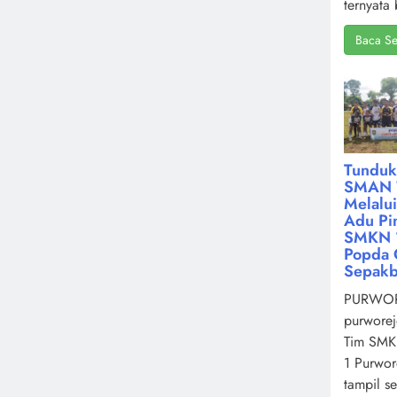
ternyata 
Baca Se
Tunduk
SMAN 
Melalu
Adu Pin
SMKN 1
Popda 
Sepakb
PURWOR
purworej
Tim SMK
1 Purwor
tampil s