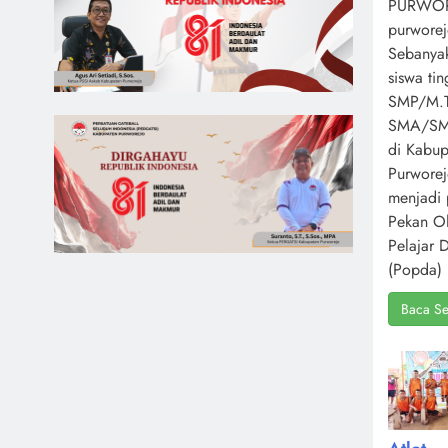
PURWOR
purworej
Sebanya
siswa ti
SMP/M.T
SMA/S
di Kabup
Purwore
menjadi 
Pekan O
Pelajar 
(Popda) 
Baca Se