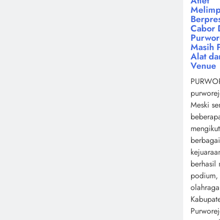
Atlet
Melimp
Berpres
Cabor 
Purwor
Masih 
Alat da
Venue
PURWOR
purworej
Meski se
beberapa
mengikut
berbagai
kejuaraa
berhasil
podium,
olahrag
Kabupat
Purwore