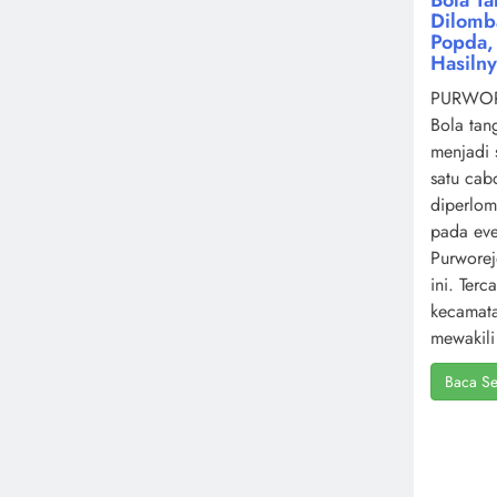
Dilomb
Popda, 
Hasiln
PURWOR
Bola tan
menjadi 
satu cab
diperlo
pada ev
Purworej
ini. Terc
kecamat
mewakili 
Baca Se