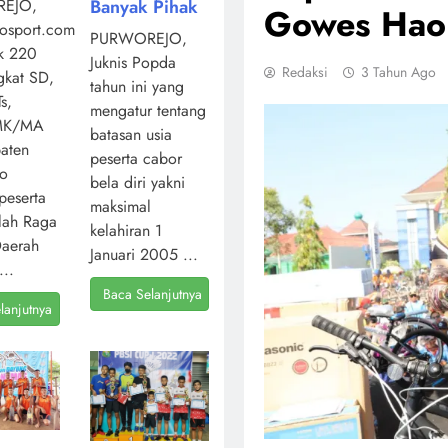
Banyak Pihak
EJO,
Gowes Hao
osport.com,
PURWOREJO,
k 220
Juknis Popda
Redaksi
3 Tahun Ago
ngkat SD,
tahun ini yang
s,
mengatur tentang
MK/MA
batasan usia
aten
peserta cabor
jo
bela diri yakni
peserta
maksimal
lah Raga
kelahiran 1
Daerah
Januari 2005 ...
...
Baca Selanjutnya
lanjutnya