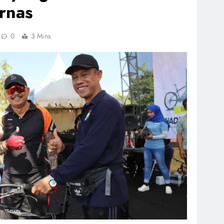
rnas
0
3 Mins