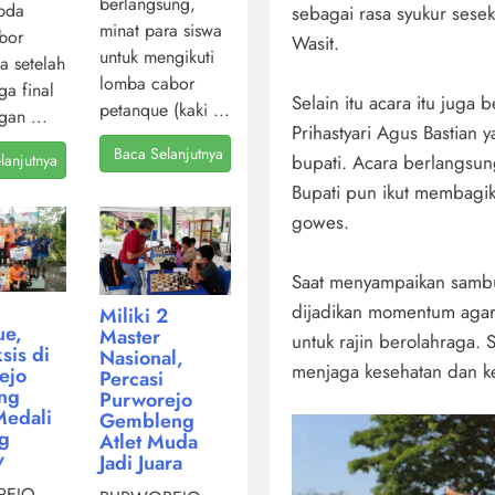
berlangsung,
pda
sebagai rasa syukur sesek
minat para siswa
bor
Wasit.
untuk mengikuti
a setelah
lomba cabor
ga final
Selain itu acara itu juga
petanque (kaki ...
gan ...
Prihastyari Agus Bastian
Baca Selanjutnya
bupati. Acara berlangsun
lanjutnya
Bupati pun ikut membagik
gowes.
Saat menyampaikan sambu
dijadikan momentum agar 
Miliki 2
ue,
Master
untuk rajin berolahraga.
sis di
Nasional,
menjaga kesehatan dan k
ejo
Percasi
ng
Purworejo
Medali
Gembleng
ng
Atlet Muda
v
Jadi Juara
EJO,