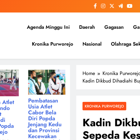
Agenda Minggu Ini
Daerah
Gagasan
Gal
Kronika Purworejo
Nasional
Olahraga Sek
Home
Kronika Purworej
Kadin Dikbud Dihadiahi B
Pembatasan
 Atlet
Usia Atlet
KRONIKA PURWOREJO
ondo
Cabor Bela
t
Diri Popda
Kadin Dikb
di
Jenjang Kedu
Popda
dan Provinsi
Sepeda Kes
ejo
Kecewakan