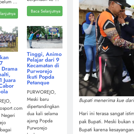
belum ...
Baca Selanjutnya
lanjutnya
Tinggi, Animo
kan
Pelajar dari 9
7
Kecamatan di
i Drama
Purworejo
alti,
Ikuti Popda
 Juara
Petanque
Cabor
ola
PURWOREJO,
Meski baru
Bupati menerima kue dari 
EJO,
dipertandingkan
osport.com,
Hari ini terasa sangat i
dua kali selama
 Negeri
ajang Popda
pak Bupati. Meski bukan s
ejo
Purworejo
Bupati karena kesayangan
ebagai