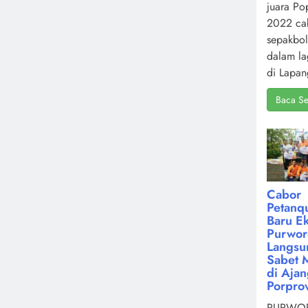
juara Po
2022 ca
sepakbol
dalam la
di Lapan
Baca Se
Cabor
Petanq
Baru Ek
Purwor
Langsu
Sabet 
di Aja
Porpro
PURWOR