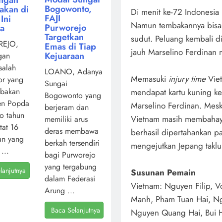
Bogowonto,
akan di
Di menit ke-72 Indonesi
FAJI
Ini
Namun tembakannya bisa
Purworejo
ya
Targetkan
sudut. Peluang kembali d
EJO,
Emas di Tiap
jauh Marselino Ferdinan
Kejuaraan
gan
salah
LOANO, Adanya
Memasuki
injury time
Viet
or yang
Sungai
mbakan
mendapat kartu kuning ke
Bogowonto yang
en Popda
Marselino Ferdinan. Mes
berjeram dan
o tahun
Vietnam masih membahaya
memiliki arus
atat 16
deras membawa
berhasil dipertahankan 
an yang
berkah tersendiri
mengejutkan Jepang takluk
...
bagi Purworejo
yang tergabung
lanjutnya
Susunan Pemain
dalam Federasi
Vietnam: Nguyen Filip, 
Arung ...
Manh, Pham Tuan Hai, Ng
Baca Selanjutnya
Nguyen Quang Hai, Bui 