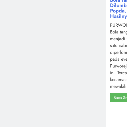
Dilomb
Popda, 
Hasiln
PURWOR
Bola tan
menjadi 
satu cab
diperlo
pada ev
Purworej
ini. Terc
kecamat
mewakili 
Baca Se