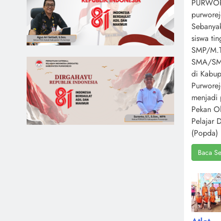
PURWOR
purworej
Sebanya
siswa ti
SMP/M.T
SMA/S
di Kabup
Purwore
menjadi 
Pekan O
Pelajar 
(Popda) 
Baca Se