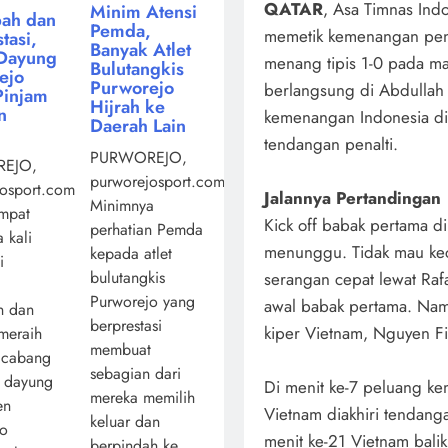
QATAR
, Asa Timnas Ind
Minim Atensi
ah dan
Pemda,
memetik kemenangan pent
tasi,
Banyak Atlet
Dayung
menang tipis 1-0 pada m
Bulutangkis
ejo
Purworejo
berlangsung di Abdullah 
Pinjam
Hijrah ke
n
kemenangan Indonesia di
Daerah Lain
tendangan penalti.
PURWOREJO,
EJO,
purworejosport.com,
osport.com,
Jalannya Pertandingan
Minimnya
mpat
Kick off babak pertama di
perhatian Pemda
 kali
menunggu. Tidak mau kec
kepada atlet
i
bulutangkis
serangan cepat lewat Rafa
Purworejo yang
awal babak pertama. Na
n dan
berprestasi
kiper Vietnam, Nguyen Fil
 meraih
membuat
 cabang
sebagian dari
a dayung
Di menit ke-7 peluang kem
mereka memilih
en
Vietnam diakhiri tendanga
keluar dan
jo
menit ke-21 Vietnam bal
berpindah ke ...