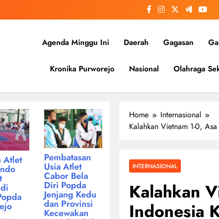
Agenda Minggu Ini
Daerah
Gagasan
Gal
Kronika Purworejo
Nasional
Olahraga Sek
Home
Internasional
Kalahkan Vietnam 1-0, Asa 
Pembatasan
 Atlet
Usia Atlet
INTERNASIONAL
ondo
Cabor Bela
t
Diri Popda
Kalahkan V
di
Jenjang Kedu
Popda
dan Provinsi
Indonesia 
ejo
Kecewakan