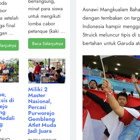
berlangsung,
pda
minat para siswa
Asnawi Mangkualam Bahar
bor
untuk mengikuti
dengan tembakan on tar
a setelah
lomba cabor
ga final
Indonesia hampir menggan
petanque (kaki ...
gan ...
Struick meluncur tipis di
bertahan untuk Garuda at
Baca Selanjutnya
lanjutnya
Miliki 2
ue,
Master
sis di
Nasional,
ejo
Percasi
ng
Purworejo
Medali
Gembleng
ng
Atlet Muda
v
Jadi Juara
EJO,