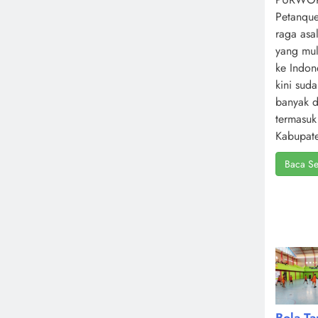
Petanque
raga asa
yang mul
ke Indone
kini sud
banyak d
termasuk
Kabupate
Baca Se
Bola T