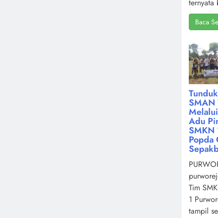
ternyata 
Baca Se
Tunduk
SMAN 
Melalu
Adu Pin
SMKN 1
Popda 
Sepakb
PURWOR
purworej
Tim SMK
1 Purwor
tampil s