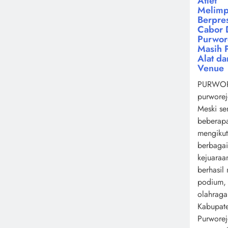
Atlet
Melimp
Berpres
Cabor 
Purwor
Masih 
Alat da
Venue
PURWOR
purworej
Meski se
beberapa
mengikut
berbagai
kejuaraa
berhasil
podium,
olahrag
Kabupat
Purwore