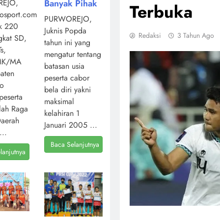
Banyak Pihak
EJO,
Terbuka
osport.com,
PURWOREJO,
k 220
Juknis Popda
Redaksi
3 Tahun Ago
ngkat SD,
tahun ini yang
s,
mengatur tentang
MK/MA
batasan usia
aten
peserta cabor
jo
bela diri yakni
peserta
maksimal
lah Raga
kelahiran 1
Daerah
Januari 2005 ...
...
Baca Selanjutnya
lanjutnya