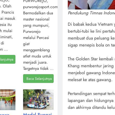
PURWOREJO,
. Olah
purworejosport.com,
l Prancis
Pendukung Timnas Indon
Bermodalkan dua
ai masuk
master nasional
Di babak kedua Vietnam 
sia itu
yang mumpuni,
ah mulai
bertubi-tubi ke lini pert
Purworejo
iminati,
melalui Percasi
membuat dua peluang ke
 di
giat
sigap menepis bola on ta
n ...
menggembleng
atlet muda untuk
The Golden Star kembali
lanjutnya
menjadi juara.
Khang membentur jaring 
Targetnya tidak ...
menjebol gawang Indonesi
Baca Selanjutnya
melesat ke atas gawang.
Pertandingan sempat terhe
lapangan dan hidungnya b
dan akhirnya ditandu kelu
Modal Sungai
angan