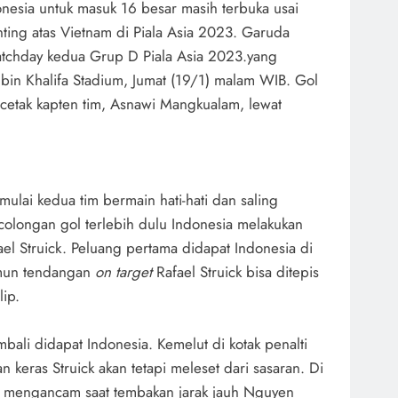
onesia untuk masuk 16 besar masih terbuka usai
ing atas Vietnam di Piala Asia 2023. Garuda
atchday kedua Grup D Piala Asia 2023.yang
bin Khalifa Stadium, Jumat (19/1) malam WIB. Gol
cetak kapten tim, Asnawi Mangkualam, lewat
mulai kedua tim bermain hati-hati dan saling
olongan gol terlebih dulu Indonesia melakukan
el Struick. Peluang pertama didapat Indonesia di
mun tendangan
on target
Rafael Struick bisa ditepis
ip.
bali didapat Indonesia. Kemelut di kotak penalti
n keras Struick akan tetapi meleset dari sasaran. Di
ik mengancam saat tembakan jarak jauh Nguyen