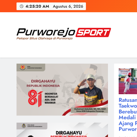
Skip
4:25:21 AM
Agustus 6, 2026
to
content
Purworejosport
Pelopor Situs Olahraga di Purworejo
Ratusan
Taekw
Berebu
Medali 
Ajang 
Purwor