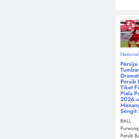
Nasional
Persija
Tumba
Dramati
Persib 
Tiket F
Piala P
2026 u
Menan
Sengit 
BALI,
Purworej
Persib B