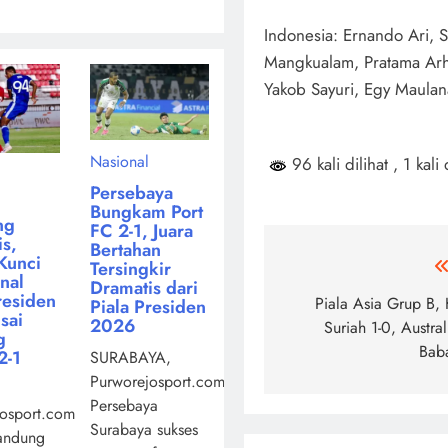
Indonesia: Ernando Ari, 
Mangkualam, Pratama Arha
Yakob Sayuri, Egy Maulana 
Nasional
96 kali dilihat
, 1 kali 
Persebaya
Bungkam Port
ng
FC 2-1, Juara
s,
Bertahan
Kunci
Navigasi
Tersingkir
inal
Dramatis dari
residen
pos
Piala Asia Grup B
Piala Presiden
sai
2026
Suriah 1-0, Austra
g
Bab
2-1
SURABAYA,
Purworejosport.com,
Persebaya
osport.com,
Surabaya sukses
andung