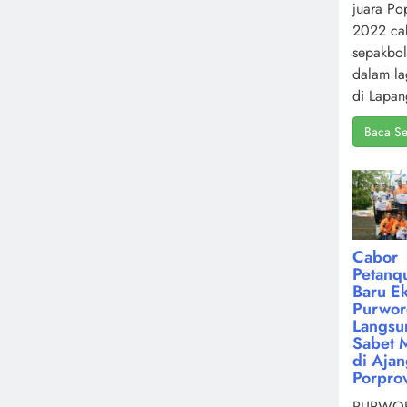
juara Po
2022 ca
sepakbol
dalam la
di Lapan
Baca Se
Cabor
Petanq
Baru Ek
Purwor
Langsu
Sabet 
di Aja
Porpro
PURWOR