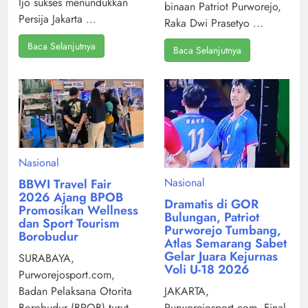
Ijo sukses menundukkan
binaan Patriot Purworejo,
Persija Jakarta ...
Raka Dwi Prasetyo ...
Baca Selanjutnya
Baca Selanjutnya
Nasional
Nasional
BBWI Travel Fair
2026 Ajang BPOB
Dramatis di GOR
Promosikan Wellness
Bulungan, Patriot
dan Sport Tourism
Purworejo Tumbang,
Borobudur
Atlas Semarang Sabet
Gelar Juara Kejurnas
SURABAYA,
Voli U-18 2026
Purworejosport.com,
Badan Pelaksana Otorita
JAKARTA,
Borobudur (BPOB) turut
Purworejosport.com, Final