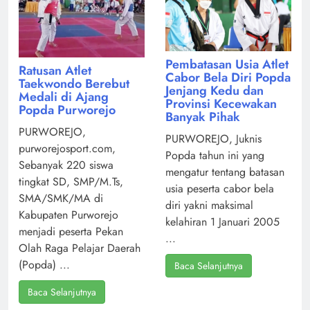
Pembatasan Usia Atlet
Ratusan Atlet
Cabor Bela Diri Popda
Taekwondo Berebut
Jenjang Kedu dan
Medali di Ajang
Provinsi Kecewakan
Popda Purworejo
Banyak Pihak
PURWOREJO,
PURWOREJO, Juknis
purworejosport.com,
Popda tahun ini yang
Sebanyak 220 siswa
mengatur tentang batasan
tingkat SD, SMP/M.Ts,
usia peserta cabor bela
SMA/SMK/MA di
diri yakni maksimal
Kabupaten Purworejo
kelahiran 1 Januari 2005
menjadi peserta Pekan
...
Olah Raga Pelajar Daerah
(Popda) ...
Baca Selanjutnya
Baca Selanjutnya