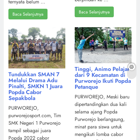
ternyata belum ...
Baca Selanjutnya
Baca Selanjutnya
Tinggi, Animo Pelajar
Tundukkan SMAN 7
dari 9 Kecamatan di
Melalui Drama Adu
Purworejo Ikuti Popda
Pinalti, SMKN 1 Juara
Petanque
Popda Cabor
PURWOREJO, Meski baru
Sepakbola
dipertandingkan dua kali
PURWOREJO,
selama ajang Popda
purworejosport.com, Tim
Purworejo berlangsung,
SMK Negeri 1 Purworejo
minat para siswa untuk
tampil sebagai juara
mengikuti lomba cabor
Popda 2022 cabor