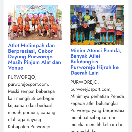
Atlet Melimpah dan
Minim Atensi Pemda,
Berprestasi, Cabor
Banyak Atlet
Dayung Purworejo
Bulutangkis
Masih Pinjam Alat dan
Purworejo Hijrah ke
Venue
Daerah Lain
PURWOREJO,
PURWOREJO,
purworejosport.com,
purworejosport.com,
Meski sempat beberapa
Minimnya perhatian Pemda
kali mengikuti berbagai
kepada atlet bulutangkis
kejuaraan dan berhasil
Purworejo yang berprestasi
meraih podium, cabang
membuat sebagian dari
olahraga dayung
mereka memilih keluar dan
Kabupaten Purworejo
berpindah ke ...