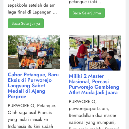
petanque (kaki ...
sepakbola setelah dalam
laga final di Lapangan ...
Baca Selanjutnya
Baca Selanjutnya
Cabor Petanque, Baru
Miliki 2 Master
Eksis di Purworejo
Nasional, Percasi
Langsung Sabet
Purworejo Gembleng
Medali di Ajang
Atlet Muda Jadi Juara
Porprov
PURWOREJO,
PURWOREJO, Petanque.
purworejosport.com,
Olah raga asal Prancis
Bermodalkan dua master
yang mulai masuk ke
nasional yang mumpuni,
Indonesia itu kini sudah