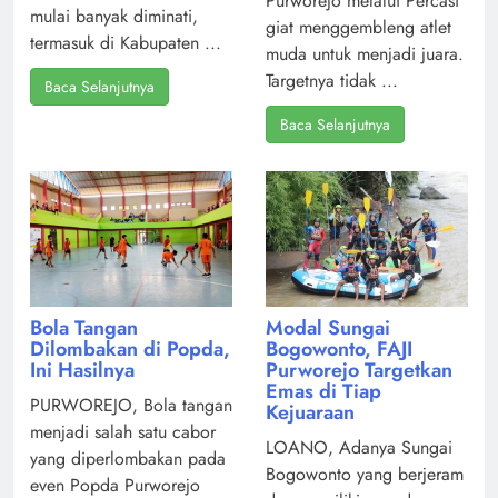
Purworejo melalui Percasi
mulai banyak diminati,
giat menggembleng atlet
termasuk di Kabupaten ...
muda untuk menjadi juara.
Targetnya tidak ...
Baca Selanjutnya
Baca Selanjutnya
Modal Sungai
Bola Tangan
Bogowonto, FAJI
Dilombakan di Popda,
Purworejo Targetkan
Ini Hasilnya
Emas di Tiap
PURWOREJO, Bola tangan
Kejuaraan
menjadi salah satu cabor
LOANO, Adanya Sungai
yang diperlombakan pada
Bogowonto yang berjeram
even Popda Purworejo