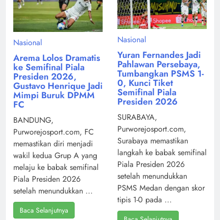
Nasional
Nasional
Yuran Fernandes Jadi
Arema Lolos Dramatis
Pahlawan Persebaya,
ke Semifinal Piala
Tumbangkan PSMS 1-
Presiden 2026,
0, Kunci Tiket
Gustavo Henrique Jadi
Semifinal Piala
Mimpi Buruk DPMM
Presiden 2026
FC
SURABAYA,
BANDUNG,
Purworejosport.com,
Purworejosport.com, FC
Surabaya memastikan
memastikan diri menjadi
langkah ke babak semifinal
wakil kedua Grup A yang
Piala Presiden 2026
melaju ke babak semifinal
setelah menundukkan
Piala Presiden 2026
PSMS Medan dengan skor
setelah menundukkan ...
tipis 1-0 pada ...
Baca Selanjutnya
Baca Selanjutnya