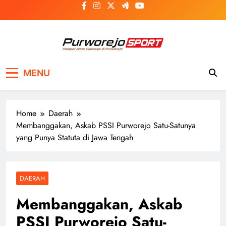
Skip
to
content
Purworejosport
Pelopor Situs Olahraga di Purworejo
MENU
Home
Daerah
Membanggakan, Askab PSSI Purworejo Satu-Satunya
yang Punya Statuta di Jawa Tengah
DAERAH
Membanggakan, Askab
PSSI Purworejo Satu-