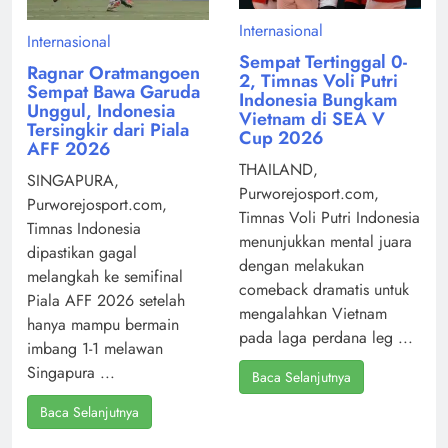
Internasional
Internasional
Sempat Tertinggal 0-
Ragnar Oratmangoen
2, Timnas Voli Putri
Sempat Bawa Garuda
Indonesia Bungkam
Unggul, Indonesia
Vietnam di SEA V
Tersingkir dari Piala
Cup 2026
AFF 2026
THAILAND,
SINGAPURA,
Purworejosport.com,
Purworejosport.com,
Timnas Voli Putri Indonesia
Timnas Indonesia
menunjukkan mental juara
dipastikan gagal
dengan melakukan
melangkah ke semifinal
comeback dramatis untuk
Piala AFF 2026 setelah
mengalahkan Vietnam
hanya mampu bermain
pada laga perdana leg ...
imbang 1-1 melawan
Singapura ...
Baca Selanjutnya
Baca Selanjutnya