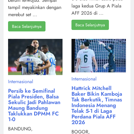
belum terwujud. Sempat
laga kedua Grup A Piala
tampil meyakinkan dengan
AFF 2026 di ...
merebut set ...
Baca Selanjutnya
Baca Selanjutnya
Internasional
Internasional
Hattrick Mitchell
Persib ke Semifinal
Baker Bikin Kamboja
Piala Presiden, Balsa
Tak Berkutik, Timnas
Sekulic Jadi Pahlawan
Indonesia Menang
Maung Bandung
Telak 5-1 di Laga
Taklukkan DPMM FC
Perdana Piala AFF
1-0
2026
BANDUNG,
BOGOR,