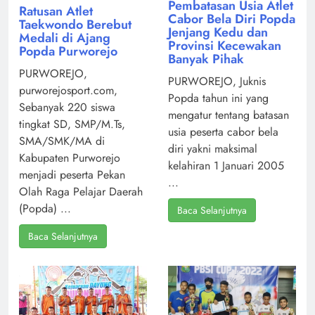
Pembatasan Usia Atlet
Ratusan Atlet
Cabor Bela Diri Popda
Taekwondo Berebut
Jenjang Kedu dan
Medali di Ajang
Provinsi Kecewakan
Popda Purworejo
Banyak Pihak
PURWOREJO,
PURWOREJO, Juknis
purworejosport.com,
Popda tahun ini yang
Sebanyak 220 siswa
mengatur tentang batasan
tingkat SD, SMP/M.Ts,
usia peserta cabor bela
SMA/SMK/MA di
diri yakni maksimal
Kabupaten Purworejo
kelahiran 1 Januari 2005
menjadi peserta Pekan
...
Olah Raga Pelajar Daerah
(Popda) ...
Baca Selanjutnya
Baca Selanjutnya