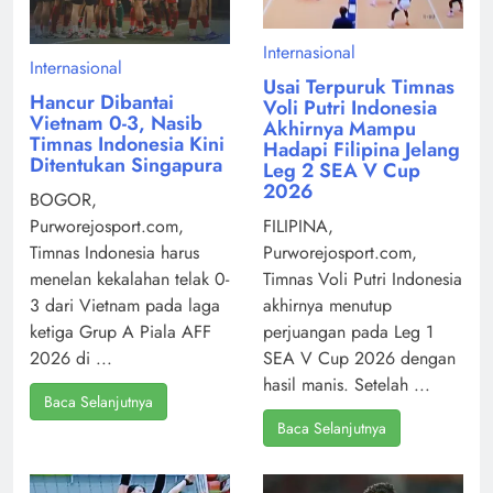
Internasional
Internasional
Usai Terpuruk Timnas
Hancur Dibantai
Voli Putri Indonesia
Vietnam 0-3, Nasib
Akhirnya Mampu
Timnas Indonesia Kini
Hadapi Filipina Jelang
Ditentukan Singapura
Leg 2 SEA V Cup
2026
BOGOR,
Purworejosport.com,
FILIPINA,
Timnas Indonesia harus
Purworejosport.com,
menelan kekalahan telak 0-
Timnas Voli Putri Indonesia
3 dari Vietnam pada laga
akhirnya menutup
ketiga Grup A Piala AFF
perjuangan pada Leg 1
2026 di ...
SEA V Cup 2026 dengan
hasil manis. Setelah ...
Baca Selanjutnya
Baca Selanjutnya