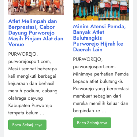
Atlet Melimpah dan
Minim Atensi Pemda,
Berprestasi, Cabor
Banyak Atlet
Dayung Purworejo
Bulutangkis
Masih Pinjam Alat dan
Purworejo Hijrah ke
Venue
Daerah Lain
PURWOREJO,
PURWOREJO,
purworejosport.com,
purworejosport.com,
Meski sempat beberapa
Minimnya perhatian Pemda
kali mengikuti berbagai
kepada atlet bulutangkis
kejuaraan dan berhasil
Purworejo yang berprestasi
meraih podium, cabang
membuat sebagian dari
olahraga dayung
mereka memilih keluar dan
Kabupaten Purworejo
berpindah ke ...
ternyata belum ...
Baca Selanjutnya
Baca Selanjutnya