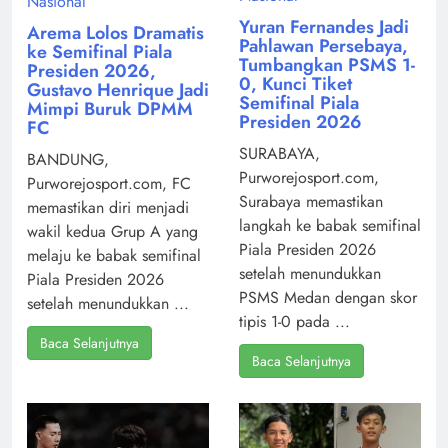
Nasional
Yuran Fernandes Jadi
Arema Lolos Dramatis
Pahlawan Persebaya,
ke Semifinal Piala
Tumbangkan PSMS 1-
Presiden 2026,
0, Kunci Tiket
Gustavo Henrique Jadi
Semifinal Piala
Mimpi Buruk DPMM
Presiden 2026
FC
SURABAYA,
BANDUNG,
Purworejosport.com,
Purworejosport.com, FC
Surabaya memastikan
memastikan diri menjadi
langkah ke babak semifinal
wakil kedua Grup A yang
Piala Presiden 2026
melaju ke babak semifinal
setelah menundukkan
Piala Presiden 2026
PSMS Medan dengan skor
setelah menundukkan ...
tipis 1-0 pada ...
Baca Selanjutnya
Baca Selanjutnya