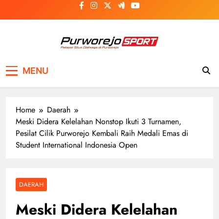
Skip
to
content
Purworejosport
Pelopor Situs Olahraga di Purworejo
MENU
Home
Daerah
Meski Didera Kelelahan Nonstop Ikuti 3 Turnamen,
Pesilat Cilik Purworejo Kembali Raih Medali Emas di
Student International Indonesia Open
DAERAH
Meski Didera Kelelahan