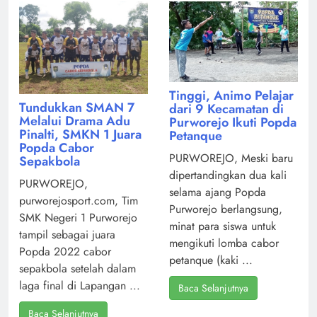
Tinggi, Animo Pelajar
Tundukkan SMAN 7
dari 9 Kecamatan di
Melalui Drama Adu
Purworejo Ikuti Popda
Pinalti, SMKN 1 Juara
Petanque
Popda Cabor
PURWOREJO, Meski baru
Sepakbola
dipertandingkan dua kali
PURWOREJO,
selama ajang Popda
purworejosport.com, Tim
Purworejo berlangsung,
SMK Negeri 1 Purworejo
minat para siswa untuk
tampil sebagai juara
mengikuti lomba cabor
Popda 2022 cabor
petanque (kaki ...
sepakbola setelah dalam
laga final di Lapangan ...
Baca Selanjutnya
Baca Selanjutnya