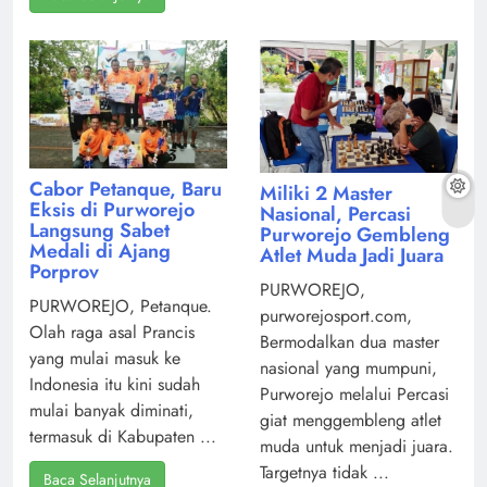
Cabor Petanque, Baru
Miliki 2 Master
Eksis di Purworejo
Nasional, Percasi
Langsung Sabet
Purworejo Gembleng
Medali di Ajang
Atlet Muda Jadi Juara
Porprov
PURWOREJO,
PURWOREJO, Petanque.
purworejosport.com,
Olah raga asal Prancis
Bermodalkan dua master
yang mulai masuk ke
nasional yang mumpuni,
Indonesia itu kini sudah
Purworejo melalui Percasi
mulai banyak diminati,
giat menggembleng atlet
termasuk di Kabupaten ...
muda untuk menjadi juara.
Targetnya tidak ...
Baca Selanjutnya