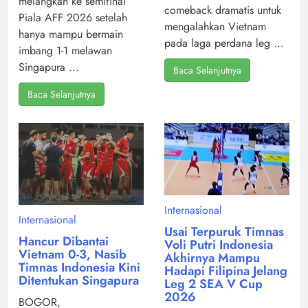
melangkah ke semifinal
comeback dramatis untuk
Piala AFF 2026 setelah
mengalahkan Vietnam
hanya mampu bermain
pada laga perdana leg ...
imbang 1-1 melawan
Singapura ...
Baca Selanjutnya
Baca Selanjutnya
Internasional
Internasional
Usai Terpuruk Timnas
Hancur Dibantai
Voli Putri Indonesia
Vietnam 0-3, Nasib
Akhirnya Mampu
Timnas Indonesia Kini
Hadapi Filipina Jelang
Ditentukan Singapura
Leg 2 SEA V Cup
2026
BOGOR,