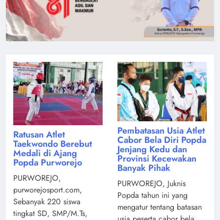
Pembatasan Usia Atlet
Ratusan Atlet
Cabor Bela Diri Popda
Taekwondo Berebut
Jenjang Kedu dan
Medali di Ajang
Provinsi Kecewakan
Popda Purworejo
Banyak Pihak
PURWOREJO,
PURWOREJO, Juknis
purworejosport.com,
Popda tahun ini yang
Sebanyak 220 siswa
mengatur tentang batasan
tingkat SD, SMP/M.Ts,
usia peserta cabor bela