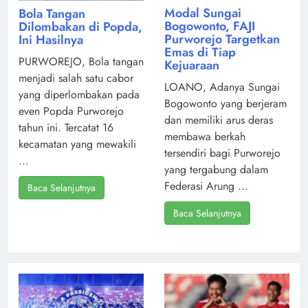
Modal Sungai
Bola Tangan
Bogowonto, FAJI
Dilombakan di Popda,
Purworejo Targetkan
Ini Hasilnya
Emas di Tiap
PURWOREJO, Bola tangan
Kejuaraan
menjadi salah satu cabor
LOANO, Adanya Sungai
yang diperlombakan pada
Bogowonto yang berjeram
even Popda Purworejo
dan memiliki arus deras
tahun ini. Tercatat 16
membawa berkah
kecamatan yang mewakili
tersendiri bagi Purworejo
...
yang tergabung dalam
Federasi Arung ...
Baca Selanjutnya
Baca Selanjutnya