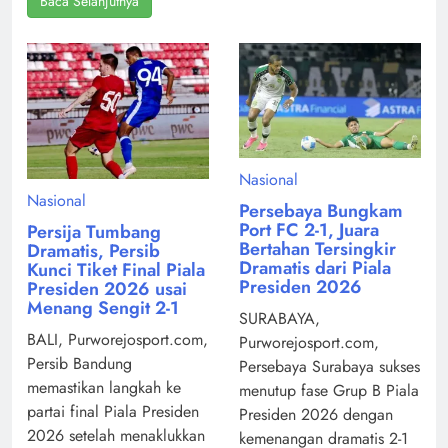
Baca Selanjutnya
Nasional
Nasional
Persebaya Bungkam
Port FC 2-1, Juara
Persija Tumbang
Bertahan Tersingkir
Dramatis, Persib
Dramatis dari Piala
Kunci Tiket Final Piala
Presiden 2026
Presiden 2026 usai
Menang Sengit 2-1
SURABAYA,
BALI, Purworejosport.com,
Purworejosport.com,
Persib Bandung
Persebaya Surabaya sukses
memastikan langkah ke
menutup fase Grup B Piala
partai final Piala Presiden
Presiden 2026 dengan
2026 setelah menaklukkan
kemenangan dramatis 2-1