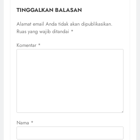
TINGGALKAN BALASAN
Alamat email Anda tidak akan dipublikasikan.
Ruas yang wajib ditandai
*
Komentar
*
Nama
*