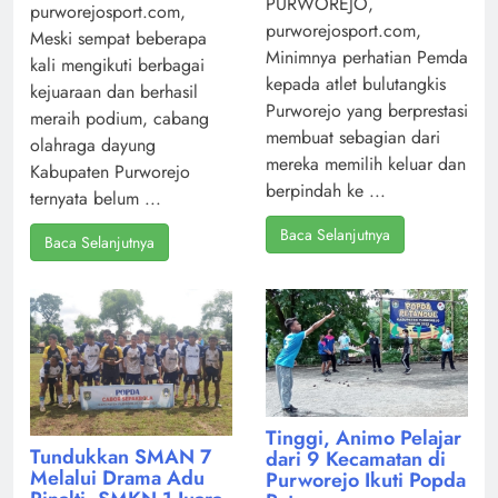
PURWOREJO,
purworejosport.com,
purworejosport.com,
Meski sempat beberapa
Minimnya perhatian Pemda
kali mengikuti berbagai
kepada atlet bulutangkis
kejuaraan dan berhasil
Purworejo yang berprestasi
meraih podium, cabang
membuat sebagian dari
olahraga dayung
mereka memilih keluar dan
Kabupaten Purworejo
berpindah ke ...
ternyata belum ...
Baca Selanjutnya
Baca Selanjutnya
Tinggi, Animo Pelajar
Tundukkan SMAN 7
dari 9 Kecamatan di
Melalui Drama Adu
Purworejo Ikuti Popda