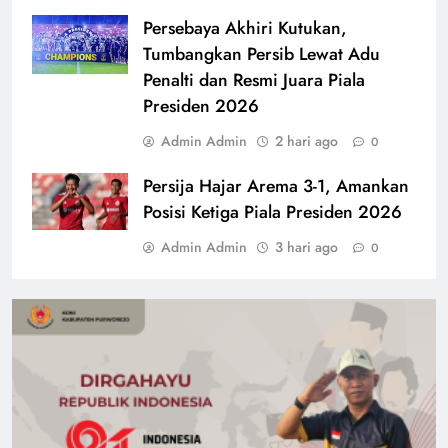
Persebaya Akhiri Kutukan,
Tumbangkan Persib Lewat Adu
Penalti dan Resmi Juara Piala
Presiden 2026
Admin Admin
2 hari ago
0
Persija Hajar Arema 3-1, Amankan
Posisi Ketiga Piala Presiden 2026
Admin Admin
3 hari ago
0