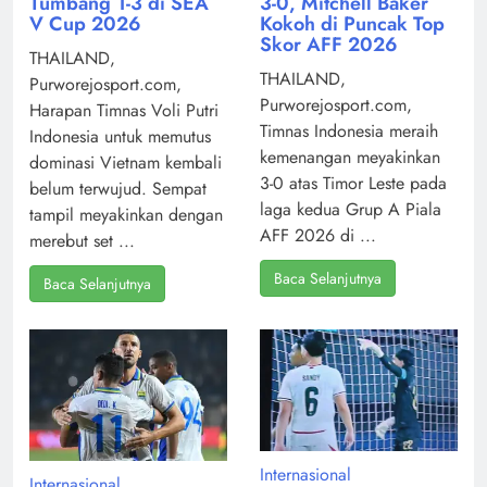
Tumbang 1-3 di SEA
3-0, Mitchell Baker
V Cup 2026
Kokoh di Puncak Top
Skor AFF 2026
THAILAND,
THAILAND,
Purworejosport.com,
Purworejosport.com,
Harapan Timnas Voli Putri
Timnas Indonesia meraih
Indonesia untuk memutus
kemenangan meyakinkan
dominasi Vietnam kembali
3-0 atas Timor Leste pada
belum terwujud. Sempat
laga kedua Grup A Piala
tampil meyakinkan dengan
AFF 2026 di ...
merebut set ...
Baca Selanjutnya
Baca Selanjutnya
Internasional
Internasional