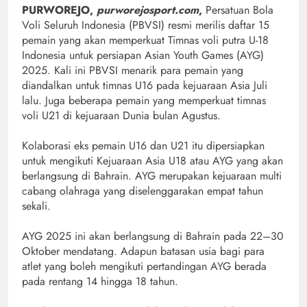
PURWOREJO,
purworejosport.com
,
Persatuan Bola
Voli Seluruh Indonesia (PBVSI) resmi merilis daftar 15
pemain yang akan memperkuat Timnas voli putra U-18
Indonesia untuk persiapan Asian Youth Games (AYG)
2025. Kali ini PBVSI menarik para pemain yang
diandalkan untuk timnas U16 pada kejuaraan Asia Juli
lalu. Juga beberapa pemain yang memperkuat timnas
voli U21 di kejuaraan Dunia bulan Agustus.
Kolaborasi eks pemain U16 dan U21 itu dipersiapkan
untuk mengikuti Kejuaraan Asia U18 atau AYG yang akan
berlangsung di Bahrain. AYG merupakan kejuaraan multi
cabang olahraga yang diselenggarakan empat tahun
sekali.
AYG 2025 ini akan berlangsung di Bahrain pada 22–30
Oktober mendatang. Adapun batasan usia bagi para
atlet yang boleh mengikuti pertandingan AYG berada
pada rentang 14 hingga 18 tahun.