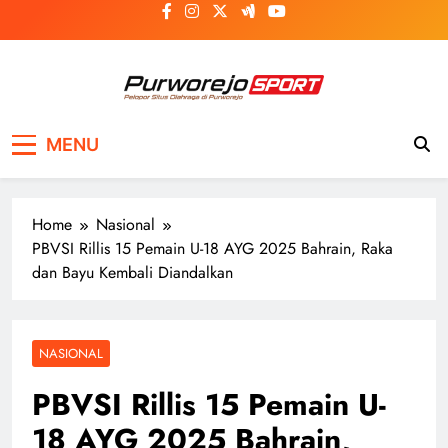
Skip
to
content
Purworejosport
Pelopor Situs Olahraga di Purworejo
MENU
Home
Nasional
PBVSI Rillis 15 Pemain U-18 AYG 2025 Bahrain, Raka
dan Bayu Kembali Diandalkan
NASIONAL
PBVSI Rillis 15 Pemain U-
18 AYG 2025 Bahrain,