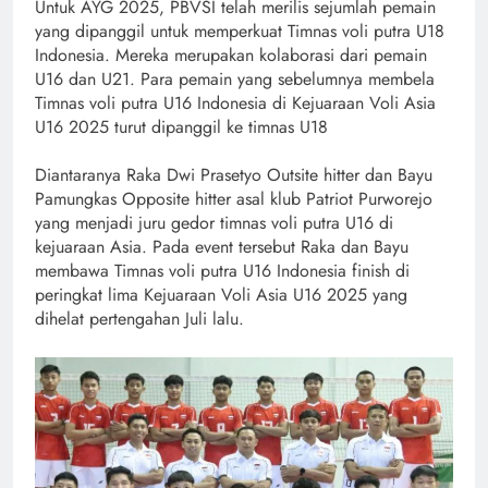
Untuk AYG 2025, PBVSI telah merilis sejumlah pemain
yang dipanggil untuk memperkuat Timnas voli putra U18
Indonesia. Mereka merupakan kolaborasi dari pemain
U16 dan U21. Para pemain yang sebelumnya membela
Timnas voli putra U16 Indonesia di Kejuaraan Voli Asia
U16 2025 turut dipanggil ke timnas U18
Diantaranya Raka Dwi Prasetyo Outsite hitter dan Bayu
Pamungkas Opposite hitter asal klub Patriot Purworejo
yang menjadi juru gedor timnas voli putra U16 di
kejuaraan Asia. Pada event tersebut Raka dan Bayu
membawa Timnas voli putra U16 Indonesia finish di
peringkat lima Kejuaraan Voli Asia U16 2025 yang
dihelat pertengahan Juli lalu.