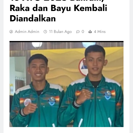
Raka dan Bayu Kembali
Diandalkan
Admin Admin
11 Bulan Ago
0
4 Mins