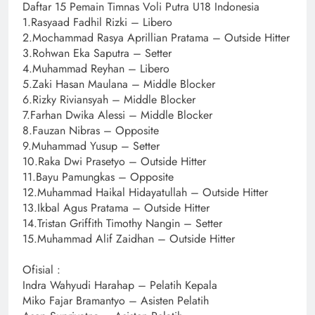
Daftar 15 Pemain Timnas Voli Putra U18 Indonesia
1.Rasyaad Fadhil Rizki – Libero
2.Mochammad Rasya Aprillian Pratama – Outside Hitter
3.Rohwan Eka Saputra – Setter
4.Muhammad Reyhan – Libero
5.Zaki Hasan Maulana – Middle Blocker
6.Rizky Riviansyah – Middle Blocker
7.Farhan Dwika Alessi – Middle Blocker
8.Fauzan Nibras – Opposite
9.Muhammad Yusup – Setter
10.Raka Dwi Prasetyo – Outside Hitter
11.Bayu Pamungkas – Opposite
12.Muhammad Haikal Hidayatullah – Outside Hitter
13.Ikbal Agus Pratama – Outside Hitter
14.Tristan Griffith Timothy Nangin – Setter
15.Muhammad Alif Zaidhan – Outside Hitter
Ofisial :
Indra Wahyudi Harahap – Pelatih Kepala
Miko Fajar Bramantyo – Asisten Pelatih