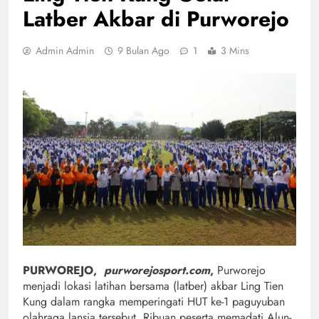
Latber Akbar di Purworejo
Admin Admin
9 Bulan Ago
1
3 Mins
PURWOREJO,
purworejosport.com
,
Purworejo
menjadi lokasi latihan bersama (latber) akbar Ling Tien
Kung dalam rangka memperingati HUT ke-1 paguyuban
olahraga lansia tersebut. Ribuan peserta memadati Alun-