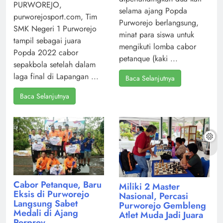
PURWOREJO,
selama ajang Popda
purworejosport.com, Tim
Purworejo berlangsung,
SMK Negeri 1 Purworejo
minat para siswa untuk
tampil sebagai juara
mengikuti lomba cabor
Popda 2022 cabor
petanque (kaki ...
sepakbola setelah dalam
laga final di Lapangan ...
Baca Selanjutnya
Baca Selanjutnya
Cabor Petanque, Baru
Miliki 2 Master
Eksis di Purworejo
Nasional, Percasi
Langsung Sabet
Purworejo Gembleng
Medali di Ajang
Atlet Muda Jadi Juara
Porprov