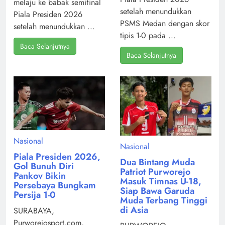
melaju ke babak semifinal
setelah menundukkan
Piala Presiden 2026
PSMS Medan dengan skor
setelah menundukkan ...
tipis 1-0 pada ...
Baca Selanjutnya
Baca Selanjutnya
Nasional
Nasional
Piala Presiden 2026,
Dua Bintang Muda
Gol Bunuh Diri
Patriot Purworejo
Pankov Bikin
Masuk Timnas U-18,
Persebaya Bungkam
Siap Bawa Garuda
Persija 1-0
Muda Terbang Tinggi
di Asia
SURABAYA,
Purworejosport.com,