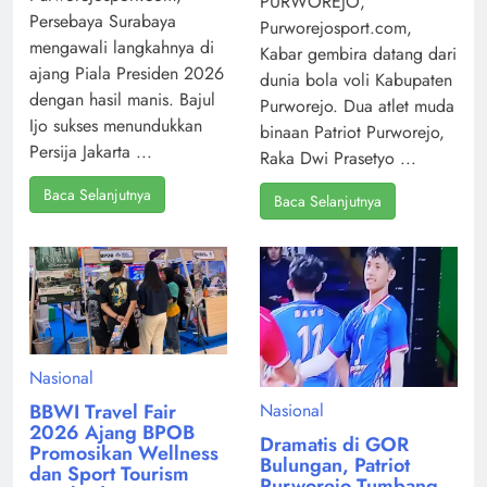
PURWOREJO,
Persebaya Surabaya
Purworejosport.com,
mengawali langkahnya di
Kabar gembira datang dari
ajang Piala Presiden 2026
dunia bola voli Kabupaten
dengan hasil manis. Bajul
Purworejo. Dua atlet muda
Ijo sukses menundukkan
binaan Patriot Purworejo,
Persija Jakarta ...
Raka Dwi Prasetyo ...
Baca Selanjutnya
Baca Selanjutnya
Nasional
Nasional
BBWI Travel Fair
2026 Ajang BPOB
Dramatis di GOR
Promosikan Wellness
Bulungan, Patriot
dan Sport Tourism
Purworejo Tumbang,