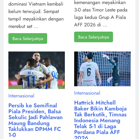
kemenangan meyakinkan
dominasi Vietnam kembali
3-0 atas Timor Leste pada
belum terwujud. Sempat
laga kedua Grup A Piala
tampil meyakinkan dengan
AFF 2026 di ...
merebut set ...
Baca Selanjutnya
Baca Selanjutnya
Internasional
Internasional
Hattrick Mitchell
Persib ke Semifinal
Baker Bikin Kamboja
Piala Presiden, Balsa
Tak Berkutik, Timnas
Sekulic Jadi Pahlawan
Indonesia Menang
Maung Bandung
Telak 5-1 di Laga
Taklukkan DPMM FC
Perdana Piala AFF
1-0
2026