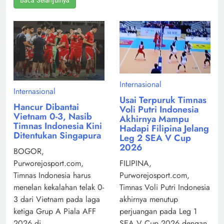
Internasional
Internasional
Usai Terpuruk Timnas
Hancur Dibantai
Voli Putri Indonesia
Vietnam 0-3, Nasib
Akhirnya Mampu
Timnas Indonesia Kini
Hadapi Filipina Jelang
Ditentukan Singapura
Leg 2 SEA V Cup
2026
BOGOR,
Purworejosport.com,
FILIPINA,
Timnas Indonesia harus
Purworejosport.com,
menelan kekalahan telak 0-
Timnas Voli Putri Indonesia
3 dari Vietnam pada laga
akhirnya menutup
ketiga Grup A Piala AFF
perjuangan pada Leg 1
2026 di ...
SEA V Cup 2026 dengan