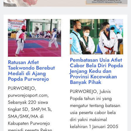
Pembatasan Usia Atlet
Ratusan Atlet
Cabor Bela Diri Popda
Taekwondo Berebut
Jenjang Kedu dan
Medali di Ajang
Provinsi Kecewakan
Popda Purworejo
Banyak Pihak
PURWOREJO,
PURWOREJO, Juknis
purworejosport.com,
Popda tahun ini yang
Sebanyak 220 siswa
mengatur tentang batasan
tingkat SD, SMP/M.Ts,
usia peserta cabor bela
SMA/SMK/MA di
diri yakni maksimal
Kabupaten Purworejo
kelahiran 1 Januari 2005
menjadi peserta Pekan