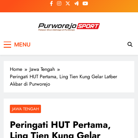
Skip
to
content
Purworejosport
Pelopor Situs Olahraga di Purworejo
MENU
Home
Jawa Tengah
Peringati HUT Pertama, Ling Tien Kung Gelar Latber
Akbar di Purworejo
JAWA TENGAH
Peringati HUT Pertama,
Ling Tien Kung Gelar