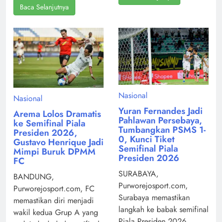
Baca Selanjutnya
Nasional
Nasional
Yuran Fernandes Jadi
Arema Lolos Dramatis
Pahlawan Persebaya,
ke Semifinal Piala
Tumbangkan PSMS 1-
Presiden 2026,
0, Kunci Tiket
Gustavo Henrique Jadi
Semifinal Piala
Mimpi Buruk DPMM
Presiden 2026
FC
SURABAYA,
BANDUNG,
Purworejosport.com,
Purworejosport.com, FC
Surabaya memastikan
memastikan diri menjadi
langkah ke babak semifinal
wakil kedua Grup A yang
Piala Presiden 2026