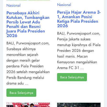
Nasional
Nasional
Persija Hajar Arema 3-
Persebaya Akhiri
1, Amankan Posisi
Kutukan, Tumbangkan
Ketiga Piala Presiden
Persib Lewat Adu
2026
Penalti dan Resmi
Juara Piala Presiden
BALI, Purworejosport.com,
2026
Persija Jakarta sukses
BALI, Purworejosport.com,
menutup kiprahnya di Piala
Surabaya akhirnya
Presiden 2026 dengan
menorehkan sejarah
hasil manis. Macan
dengan meraih gelar
Kemayoran mengalahkan
perdana Piala Presiden
Arema FC 3-1 ...
2026 setelah mengalahkan
Baca Selanjutnya
Persib Bandung melalui
drama adu ...
Baca Selanjutnya