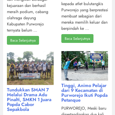
kepada atlet bulutangkis
kejuaraan dan berhasil
Purworejo yang berprestasi
meraih podium, cabang
membuat sebagian dari
olahraga dayung
mereka memilih keluar dan
Kabupaten Purworejo
berpindah ke ...
ternyata belum ...
Baca Selanjutnya
Baca Selanjutnya
Tinggi, Animo Pelajar
Tundukkan SMAN 7
dari 9 Kecamatan di
Melalui Drama Adu
Purworejo Ikuti Popda
Pinalti, SMKN 1 Juara
Petanque
Popda Cabor
PURWOREJO, Meski baru
Sepakbola
dipertandingkan dua kali