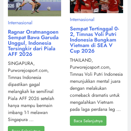
Internasional
Internasional
Sempat Tertinggal 0-
Ragnar Oratmangoen
2, Timnas Voli Putri
Sempat Bawa Garuda
Indonesia Bungkam
Unggul, Indonesia
Vietnam di SEA V
Tersingkir dari Piala
Cup 2026
AFF 2026
THAILAND,
SINGAPURA,
Purworejosport.com,
Purworejosport.com,
Timnas Voli Putri Indonesia
Timnas Indonesia
menunjukkan mental juara
dipastikan gagal
dengan melakukan
melangkah ke semifinal
comeback dramatis untuk
Piala AFF 2026 setelah
mengalahkan Vietnam
hanya mampu bermain
pada laga perdana leg ...
imbang 1-1 melawan
Singapura ...
Baca Selanjutnya
Baca Selanjutnya