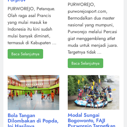
PURWOREJO,
PURWOREJO, Petanque.
purworejosport.com,
Olah raga asal Prancis
Bermodalkan dua master
yang mulai masuk ke
nasional yang mumpuni,
Indonesia itu kini sudah
Purworejo melalui Percasi
mulai banyak diminati,
giat menggembleng atlet
termasuk di Kabupaten ...
muda untuk menjadi juara.
Targetnya tidak ...
Baca Selanjutnya
Baca Selanjutnya
Modal Sungai
Bola Tangan
Bogowonto, FAJI
Dilombakan di Popda,
Purworejo Targetkan
Ini Hasilnya