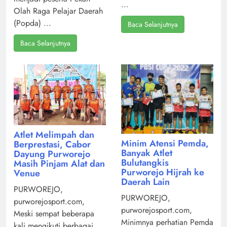
...
Olah Raga Pelajar Daerah
(Popda) ...
Baca Selanjutnya
Baca Selanjutnya
Atlet Melimpah dan
Minim Atensi Pemda,
Berprestasi, Cabor
Banyak Atlet
Dayung Purworejo
Bulutangkis
Masih Pinjam Alat dan
Purworejo Hijrah ke
Venue
Daerah Lain
PURWOREJO,
PURWOREJO,
purworejosport.com,
purworejosport.com,
Meski sempat beberapa
Minimnya perhatian Pemda
kali mengikuti berbagai