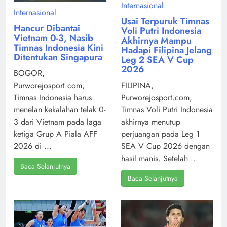
Internasional
Internasional
Usai Terpuruk Timnas
Hancur Dibantai
Voli Putri Indonesia
Vietnam 0-3, Nasib
Akhirnya Mampu
Timnas Indonesia Kini
Hadapi Filipina Jelang
Ditentukan Singapura
Leg 2 SEA V Cup
2026
BOGOR,
Purworejosport.com,
FILIPINA,
Timnas Indonesia harus
Purworejosport.com,
menelan kekalahan telak 0-
Timnas Voli Putri Indonesia
3 dari Vietnam pada laga
akhirnya menutup
ketiga Grup A Piala AFF
perjuangan pada Leg 1
2026 di ...
SEA V Cup 2026 dengan
hasil manis. Setelah ...
Baca Selanjutnya
Baca Selanjutnya