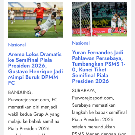
Nasional
Nasional
Yuran Fernandes Jadi
Arema Lolos Dramatis
Pahlawan Persebaya,
ke Semifinal Piala
Tumbangkan PSMS 1-
Presiden 2026,
0, Kunci Tiket
Gustavo Henrique Jadi
Semifinal Piala
Mimpi Buruk DPMM
Presiden 2026
FC
SURABAYA,
BANDUNG,
Purworejosport.com,
Purworejosport.com, FC
Surabaya memastikan
memastikan diri menjadi
langkah ke babak semifinal
wakil kedua Grup A yang
Piala Presiden 2026
melaju ke babak semifinal
setelah menundukkan
Piala Presiden 2026
PSMS Medan dengan skor