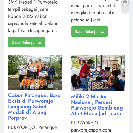
SMK Negeri 1 Purworejo
minat para siswa untuk
tampil sebagai juara
mengikuti lomba cabor
Popda 2022 cabor
petanque (kaki ...
sepakbola setelah dalam
laga final di Lapangan ...
Baca Selanjutnya
Baca Selanjutnya
Cabor Petanque, Baru
Miliki 2 Master
Eksis di Purworejo
Nasional, Percasi
Langsung Sabet
Purworejo Gembleng
Medali di Ajang
Atlet Muda Jadi Juara
Porprov
PURWOREJO,
PURWOREJO, Petanque.
purworejosport.com,