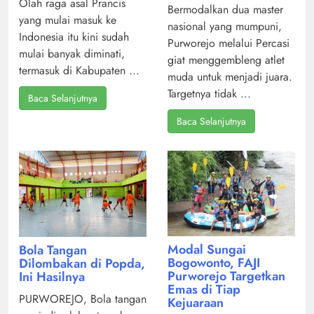
Olah raga asal Prancis
Bermodalkan dua master
yang mulai masuk ke
nasional yang mumpuni,
Indonesia itu kini sudah
Purworejo melalui Percasi
mulai banyak diminati,
giat menggembleng atlet
termasuk di Kabupaten ...
muda untuk menjadi juara.
Targetnya tidak ...
Baca Selanjutnya
Baca Selanjutnya
Modal Sungai
Bola Tangan
Bogowonto, FAJI
Dilombakan di Popda,
Purworejo Targetkan
Ini Hasilnya
Emas di Tiap
PURWOREJO, Bola tangan
Kejuaraan