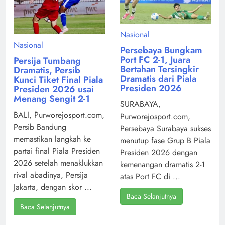
Nasional
Nasional
Persebaya Bungkam
Port FC 2-1, Juara
Persija Tumbang
Bertahan Tersingkir
Dramatis, Persib
Dramatis dari Piala
Kunci Tiket Final Piala
Presiden 2026
Presiden 2026 usai
Menang Sengit 2-1
SURABAYA,
BALI, Purworejosport.com,
Purworejosport.com,
Persib Bandung
Persebaya Surabaya sukses
memastikan langkah ke
menutup fase Grup B Piala
partai final Piala Presiden
Presiden 2026 dengan
2026 setelah menaklukkan
kemenangan dramatis 2-1
rival abadinya, Persija
atas Port FC di ...
Jakarta, dengan skor ...
Baca Selanjutnya
Baca Selanjutnya