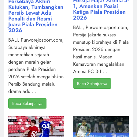
Persija Hajar Arema 3-
Persebaya Akhiri
1, Amankan Posisi
Kutukan, Tumbangkan
Ketiga Piala Presiden
Persib Lewat Adu
2026
Penalti dan Resmi
Juara Piala Presiden
BALI, Purworejosport.com,
2026
Persija Jakarta sukses
BALI, Purworejosport.com,
menutup kiprahnya di Piala
Surabaya akhirnya
Presiden 2026 dengan
menorehkan sejarah
hasil manis. Macan
dengan meraih gelar
Kemayoran mengalahkan
perdana Piala Presiden
Arema FC 3-1 ...
2026 setelah mengalahkan
Baca Selanjutnya
Persib Bandung melalui
drama adu ...
Baca Selanjutnya