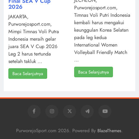
JECHEON,
Final SEA V Cup
2026
Purworejosport.com,
Timnas Voli Putri Indonesia
JAKARTA,
kembali harus mengakui
Purworejosport.com,
keunggulan Korea Selatan
Mimpi Timnas Voli Putra
pada leg kedua
Indonesia meraih gelar
International Women
juara SEA V Cup 2026
Volleyball Friendly Match
Leg 2 harus tertunda
...
setelah takluk ...
Baca Selanjutnya
Baca Selanjutnya
PurworejoSport.com 2026. Powered By
.
BlazeThemes