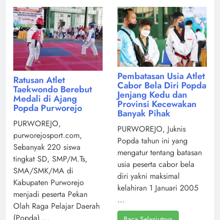
Pembatasan Usia Atlet
Ratusan Atlet
Cabor Bela Diri Popda
Taekwondo Berebut
Jenjang Kedu dan
Medali di Ajang
Provinsi Kecewakan
Popda Purworejo
Banyak Pihak
PURWOREJO,
PURWOREJO, Juknis
purworejosport.com,
Popda tahun ini yang
Sebanyak 220 siswa
mengatur tentang batasan
tingkat SD, SMP/M.Ts,
usia peserta cabor bela
SMA/SMK/MA di
diri yakni maksimal
Kabupaten Purworejo
kelahiran 1 Januari 2005
menjadi peserta Pekan
...
Olah Raga Pelajar Daerah
(Popda) ...
Baca Selanjutnya