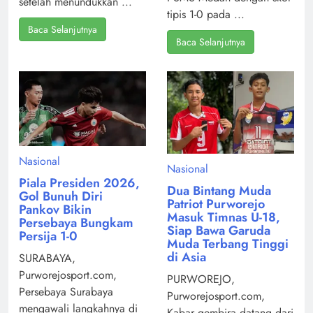
setelah menundukkan ...
tipis 1-0 pada ...
Baca Selanjutnya
Baca Selanjutnya
Nasional
Nasional
Piala Presiden 2026,
Dua Bintang Muda
Gol Bunuh Diri
Patriot Purworejo
Pankov Bikin
Masuk Timnas U-18,
Persebaya Bungkam
Siap Bawa Garuda
Persija 1-0
Muda Terbang Tinggi
di Asia
SURABAYA,
Purworejosport.com,
PURWOREJO,
Persebaya Surabaya
Purworejosport.com,
mengawali langkahnya di
Kabar gembira datang dari