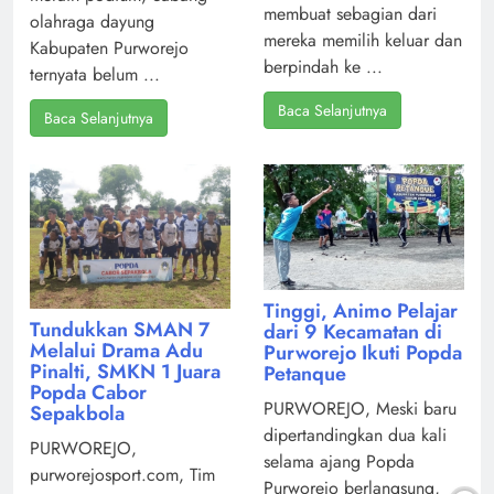
membuat sebagian dari
olahraga dayung
mereka memilih keluar dan
Kabupaten Purworejo
berpindah ke ...
ternyata belum ...
Baca Selanjutnya
Baca Selanjutnya
Tinggi, Animo Pelajar
Tundukkan SMAN 7
dari 9 Kecamatan di
Melalui Drama Adu
Purworejo Ikuti Popda
Pinalti, SMKN 1 Juara
Petanque
Popda Cabor
PURWOREJO, Meski baru
Sepakbola
dipertandingkan dua kali
PURWOREJO,
selama ajang Popda
purworejosport.com, Tim
Purworejo berlangsung,