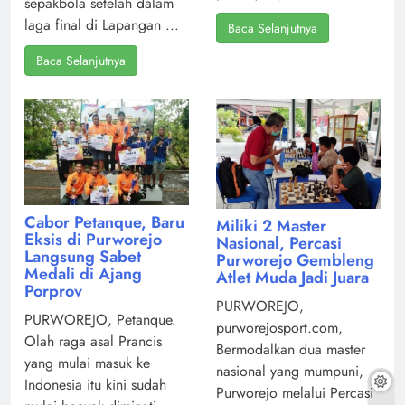
sepakbola setelah dalam
laga final di Lapangan ...
Baca Selanjutnya
Baca Selanjutnya
Cabor Petanque, Baru
Miliki 2 Master
Eksis di Purworejo
Nasional, Percasi
Langsung Sabet
Purworejo Gembleng
Medali di Ajang
Atlet Muda Jadi Juara
Porprov
PURWOREJO,
PURWOREJO, Petanque.
purworejosport.com,
Olah raga asal Prancis
Bermodalkan dua master
yang mulai masuk ke
nasional yang mumpuni,
Indonesia itu kini sudah
Purworejo melalui Percasi