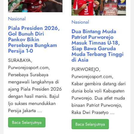
Nasional
Nasional
Piala Presiden 2026,
Dua Bintang Muda
Gol Bunuh Diri
Patriot Purworejo
Pankov Bikin
Masuk Timnas U-18,
Persebaya Bungkam
Siap Bawa Garuda
Persija 1-0
Muda Terbang Tinggi
di Asia
SURABAYA,
Purworejosport.com,
PURWOREJO,
Persebaya Surabaya
Purworejosport.com,
mengawali langkahnya di
Kabar gembira datang dari
ajang Piala Presiden 2026
dunia bola voli Kabupaten
dengan hasil manis. Bajul
Purworejo. Dua atlet muda
Ijo sukses menundukkan
binaan Patriot Purworejo,
Persija Jakarta ...
Raka Dwi Prasetyo ...
Baca Selanjutnya
Baca Selanjutnya