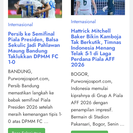
Internasional
Internasional
Hattrick Mitchell
Persib ke Semifinal
Baker Bikin Kamboja
Piala Presiden, Balsa
Tak Berkutik, Timnas
Sekulic Jadi Pahlawan
Indonesia Menang
Maung Bandung
Telak 5-1 di Laga
Taklukkan DPMM FC
Perdana Piala AFF
1-0
2026
BANDUNG,
BOGOR,
Purworejosport.com,
Purworejosport.com,
Persib Bandung
Indonesia memulai
memastikan langkah ke
kiprahnya di Grup A Piala
babak semifinal Piala
AFF 2026 dengan
Presiden 2026 setelah
penampilan impresif.
meraih kemenangan tipis 1-
Bermain di Stadion
0 atas DPMM FC ...
Pakansari, Bogor, Senin ...
Baca Selanjutnya