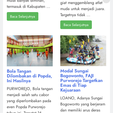
mulai banyak diminati,
giat menggembleng atlet
termasuk di Kabupaten ...
muda untuk menjadi juara.
Targetnya tidak ...
Baca Selanjutnya
Baca Selanjutnya
Modal Sungai
Bola Tangan
Bogowonto, FAJI
Dilombakan di Popda,
Purworejo Targetkan
Ini Hasilnya
Emas di Tiap
PURWOREJO, Bola tangan
Kejuaraan
menjadi salah satu cabor
LOANO, Adanya Sungai
yang diperlombakan pada
Bogowonto yang berjeram
even Popda Purworejo
dan memiliki arus deras
tahun ini. Tercatat 16