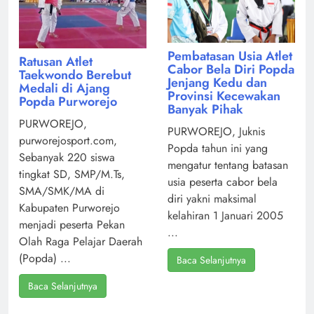
Pembatasan Usia Atlet
Ratusan Atlet
Cabor Bela Diri Popda
Taekwondo Berebut
Jenjang Kedu dan
Medali di Ajang
Provinsi Kecewakan
Popda Purworejo
Banyak Pihak
PURWOREJO,
PURWOREJO, Juknis
purworejosport.com,
Popda tahun ini yang
Sebanyak 220 siswa
mengatur tentang batasan
tingkat SD, SMP/M.Ts,
usia peserta cabor bela
SMA/SMK/MA di
diri yakni maksimal
Kabupaten Purworejo
kelahiran 1 Januari 2005
menjadi peserta Pekan
...
Olah Raga Pelajar Daerah
(Popda) ...
Baca Selanjutnya
Baca Selanjutnya