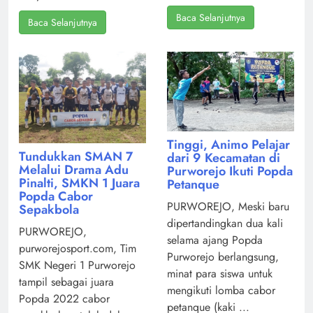
Baca Selanjutnya
Baca Selanjutnya
Tinggi, Animo Pelajar
Tundukkan SMAN 7
dari 9 Kecamatan di
Melalui Drama Adu
Purworejo Ikuti Popda
Pinalti, SMKN 1 Juara
Petanque
Popda Cabor
PURWOREJO, Meski baru
Sepakbola
dipertandingkan dua kali
PURWOREJO,
selama ajang Popda
purworejosport.com, Tim
Purworejo berlangsung,
SMK Negeri 1 Purworejo
minat para siswa untuk
tampil sebagai juara
mengikuti lomba cabor
Popda 2022 cabor
petanque (kaki ...