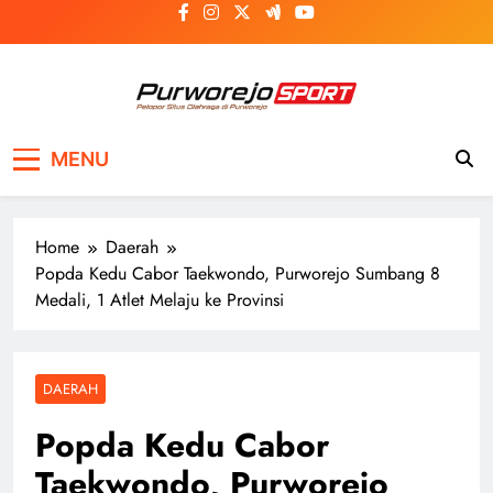
Skip
to
content
Purworejosport
Pelopor Situs Olahraga di Purworejo
MENU
Home
Daerah
Popda Kedu Cabor Taekwondo, Purworejo Sumbang 8
Medali, 1 Atlet Melaju ke Provinsi
DAERAH
Popda Kedu Cabor
Taekwondo, Purworejo