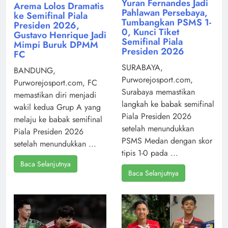
Yuran Fernandes Jadi
Arema Lolos Dramatis
Pahlawan Persebaya,
ke Semifinal Piala
Tumbangkan PSMS 1-
Presiden 2026,
0, Kunci Tiket
Gustavo Henrique Jadi
Semifinal Piala
Mimpi Buruk DPMM
Presiden 2026
FC
SURABAYA,
BANDUNG,
Purworejosport.com,
Purworejosport.com, FC
Surabaya memastikan
memastikan diri menjadi
langkah ke babak semifinal
wakil kedua Grup A yang
Piala Presiden 2026
melaju ke babak semifinal
setelah menundukkan
Piala Presiden 2026
PSMS Medan dengan skor
setelah menundukkan ...
tipis 1-0 pada ...
Baca Selanjutnya
Baca Selanjutnya