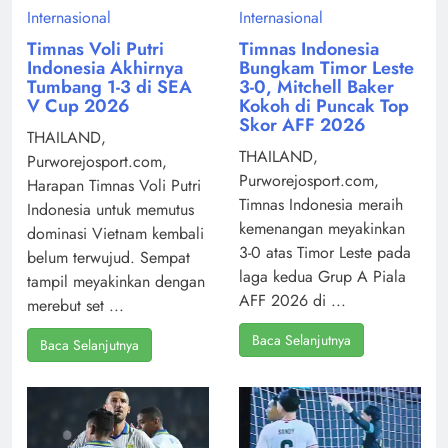
Internasional
Internasional
Timnas Voli Putri
Timnas Indonesia
Indonesia Akhirnya
Bungkam Timor Leste
Tumbang 1-3 di SEA
3-0, Mitchell Baker
V Cup 2026
Kokoh di Puncak Top
Skor AFF 2026
THAILAND,
THAILAND,
Purworejosport.com,
Purworejosport.com,
Harapan Timnas Voli Putri
Timnas Indonesia meraih
Indonesia untuk memutus
kemenangan meyakinkan
dominasi Vietnam kembali
3-0 atas Timor Leste pada
belum terwujud. Sempat
laga kedua Grup A Piala
tampil meyakinkan dengan
AFF 2026 di ...
merebut set ...
Baca Selanjutnya
Baca Selanjutnya