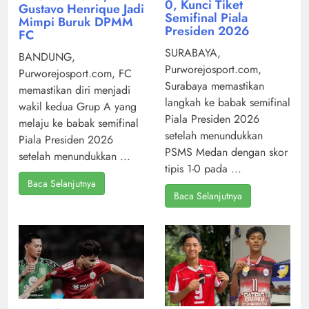
0, Kunci Tiket
Gustavo Henrique Jadi
Semifinal Piala
Mimpi Buruk DPMM
Presiden 2026
FC
SURABAYA,
BANDUNG,
Purworejosport.com,
Purworejosport.com, FC
Surabaya memastikan
memastikan diri menjadi
langkah ke babak semifinal
wakil kedua Grup A yang
Piala Presiden 2026
melaju ke babak semifinal
setelah menundukkan
Piala Presiden 2026
PSMS Medan dengan skor
setelah menundukkan ...
tipis 1-0 pada ...
Baca Selanjutnya
Baca Selanjutnya