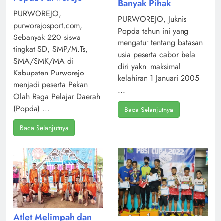
Banyak Pihak
PURWOREJO,
PURWOREJO, Juknis
purworejosport.com,
Popda tahun ini yang
Sebanyak 220 siswa
mengatur tentang batasan
tingkat SD, SMP/M.Ts,
usia peserta cabor bela
SMA/SMK/MA di
diri yakni maksimal
Kabupaten Purworejo
kelahiran 1 Januari 2005
menjadi peserta Pekan
...
Olah Raga Pelajar Daerah
(Popda) ...
Baca Selanjutnya
Baca Selanjutnya
Atlet Melimpah dan