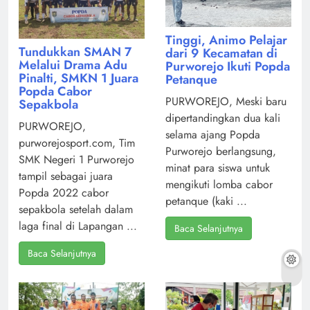
Tinggi, Animo Pelajar
Tundukkan SMAN 7
dari 9 Kecamatan di
Melalui Drama Adu
Purworejo Ikuti Popda
Pinalti, SMKN 1 Juara
Petanque
Popda Cabor
PURWOREJO, Meski baru
Sepakbola
dipertandingkan dua kali
PURWOREJO,
selama ajang Popda
purworejosport.com, Tim
Purworejo berlangsung,
SMK Negeri 1 Purworejo
minat para siswa untuk
tampil sebagai juara
mengikuti lomba cabor
Popda 2022 cabor
petanque (kaki ...
sepakbola setelah dalam
laga final di Lapangan ...
Baca Selanjutnya
Baca Selanjutnya