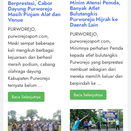
Minim Atensi Pemda,
Berprestasi, Cabor
Banyak Atlet
Dayung Purworejo
Bulutangkis
Masih Pinjam Alat dan
Purworejo Hijrah ke
Venue
Daerah Lain
PURWOREJO,
PURWOREJO,
purworejosport.com,
purworejosport.com,
Meski sempat beberapa
Minimnya perhatian Pemda
kali mengikuti berbagai
kepada atlet bulutangkis
kejuaraan dan berhasil
Purworejo yang berprestasi
meraih podium, cabang
membuat sebagian dari
olahraga dayung
mereka memilih keluar dan
Kabupaten Purworejo
berpindah ke ...
ternyata belum ...
Baca Selanjutnya
Baca Selanjutnya