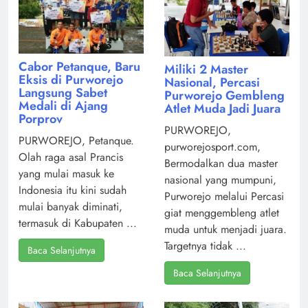
Cabor Petanque, Baru
Miliki 2 Master
Eksis di Purworejo
Nasional, Percasi
Langsung Sabet
Purworejo Gembleng
Medali di Ajang
Atlet Muda Jadi Juara
Porprov
PURWOREJO,
PURWOREJO, Petanque.
purworejosport.com,
Olah raga asal Prancis
Bermodalkan dua master
yang mulai masuk ke
nasional yang mumpuni,
Indonesia itu kini sudah
Purworejo melalui Percasi
mulai banyak diminati,
giat menggembleng atlet
termasuk di Kabupaten ...
muda untuk menjadi juara.
Targetnya tidak ...
Baca Selanjutnya
Baca Selanjutnya