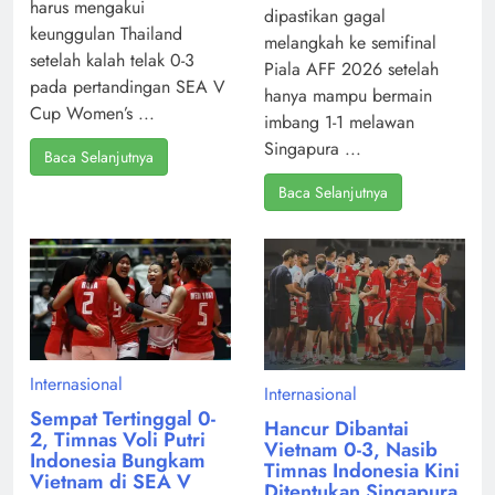
harus mengakui
dipastikan gagal
keunggulan Thailand
melangkah ke semifinal
setelah kalah telak 0-3
Piala AFF 2026 setelah
pada pertandingan SEA V
hanya mampu bermain
Cup Women’s ...
imbang 1-1 melawan
Singapura ...
Baca Selanjutnya
Baca Selanjutnya
Internasional
Internasional
Sempat Tertinggal 0-
Hancur Dibantai
2, Timnas Voli Putri
Vietnam 0-3, Nasib
Indonesia Bungkam
Timnas Indonesia Kini
Vietnam di SEA V
Ditentukan Singapura