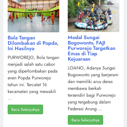
Modal Sungai
Bola Tangan
Bogowonto, FAJI
Dilombakan di Popda,
Purworejo Targetkan
Ini Hasilnya
Emas di Tiap
PURWOREJO, Bola tangan
Kejuaraan
menjadi salah satu cabor
LOANO, Adanya Sungai
yang diperlombakan pada
Bogowonto yang berjeram
even Popda Purworejo
dan memiliki arus deras
tahun ini. Tercatat 16
membawa berkah
kecamatan yang mewakili
tersendiri bagi Purworejo
...
yang tergabung dalam
Federasi Arung ...
Baca Selanjutnya
Baca Selanjutnya