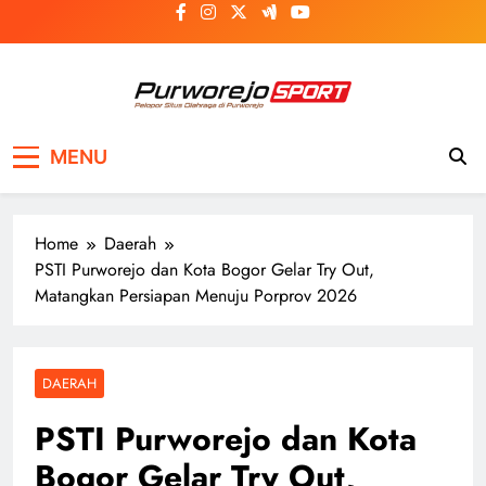
Skip
to
content
Purworejosport
Pelopor Situs Olahraga di Purworejo
MENU
Home
Daerah
PSTI Purworejo dan Kota Bogor Gelar Try Out,
Matangkan Persiapan Menuju Porprov 2026
DAERAH
PSTI Purworejo dan Kota
Bogor Gelar Try Out,