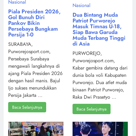
Nasional
Nasional
Piala Presiden 2026,
Dua Bintang Muda
Gol Bunuh Diri
Patriot Purworejo
Pankov Bikin
Masuk Timnas U-18,
Persebaya Bungkam
Siap Bawa Garuda
Persija 1-0
Muda Terbang Tinggi
di Asia
SURABAYA,
Purworejosport.com,
PURWOREJO,
Persebaya Surabaya
Purworejosport.com,
mengawali langkahnya di
Kabar gembira datang dari
ajang Piala Presiden 2026
dunia bola voli Kabupaten
dengan hasil manis. Bajul
Purworejo. Dua atlet muda
Ijo sukses menundukkan
binaan Patriot Purworejo,
Persija Jakarta ...
Raka Dwi Prasetyo ...
Baca Selanjutnya
Baca Selanjutnya