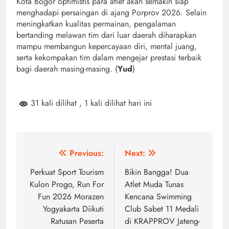
Kota Bogor optimistis para atlet akan semakin siap
menghadapi persaingan di ajang Porprov 2026. Selain
meningkatkan kualitas permainan, pengalaman
bertanding melawan tim dari luar daerah diharapkan
mampu membangun kepercayaan diri, mental juang,
serta kekompakan tim dalam mengejar prestasi terbaik
bagi daerah masing-masing. (
Yud
)
31 kali dilihat
, 1 kali dilihat hari ini
Navigasi
Previous:
Next:
pos
Perkuat Sport Tourism
Bikin Bangga! Dua
Kulon Progo, Run For
Atlet Muda Tunas
Fun 2026 Morazen
Kencana Swimming
Yogyakarta Diikuti
Club Sabet 11 Medali
Ratusan Peserta
di KRAPPROV Jateng-