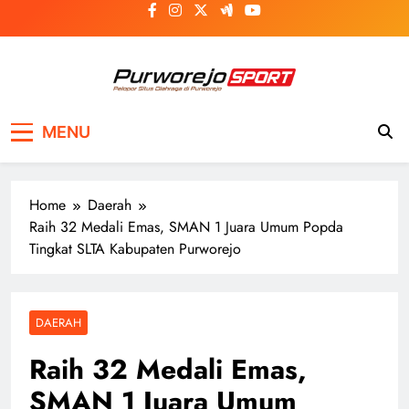
Skip
to
content
Purworejosport
Pelopor Situs Olahraga di Purworejo
MENU
Home
Daerah
Raih 32 Medali Emas, SMAN 1 Juara Umum Popda
Tingkat SLTA Kabupaten Purworejo
DAERAH
Raih 32 Medali Emas,
SMAN 1 Juara Umum