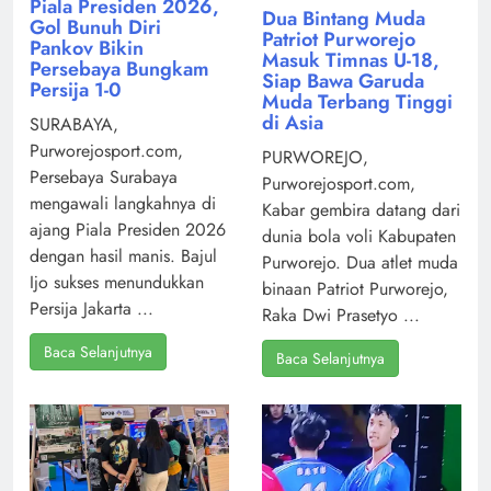
Piala Presiden 2026,
Dua Bintang Muda
Gol Bunuh Diri
Patriot Purworejo
Pankov Bikin
Masuk Timnas U-18,
Persebaya Bungkam
Siap Bawa Garuda
Persija 1-0
Muda Terbang Tinggi
di Asia
SURABAYA,
Purworejosport.com,
PURWOREJO,
Persebaya Surabaya
Purworejosport.com,
mengawali langkahnya di
Kabar gembira datang dari
ajang Piala Presiden 2026
dunia bola voli Kabupaten
dengan hasil manis. Bajul
Purworejo. Dua atlet muda
Ijo sukses menundukkan
binaan Patriot Purworejo,
Persija Jakarta ...
Raka Dwi Prasetyo ...
Baca Selanjutnya
Baca Selanjutnya