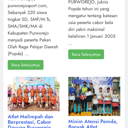
PURWOREJO, Juknis
purworejosport.com,
Popda tahun ini yang
Sebanyak 220 siswa
mengatur tentang batasan
tingkat SD, SMP/M.Ts,
usia peserta cabor bela
SMA/SMK/MA di
diri yakni maksimal
Kabupaten Purworejo
kelahiran 1 Januari 2005
menjadi peserta Pekan
...
Olah Raga Pelajar Daerah
(Popda) ...
Baca Selanjutnya
Baca Selanjutnya
Atlet Melimpah dan
Minim Atensi Pemda,
Berprestasi, Cabor
Banyak Atlet
Dayung Purworejo