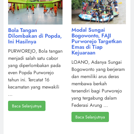
Modal Sungai
Bola Tangan
Bogowonto, FAJI
Dilombakan di Popda,
Purworejo Targetkan
Ini Hasilnya
Emas di Tiap
PURWOREJO, Bola tangan
Kejuaraan
menjadi salah satu cabor
LOANO, Adanya Sungai
yang diperlombakan pada
Bogowonto yang berjeram
even Popda Purworejo
dan memiliki arus deras
tahun ini. Tercatat 16
membawa berkah
kecamatan yang mewakili
tersendiri bagi Purworejo
...
yang tergabung dalam
Federasi Arung ...
Baca Selanjutnya
Baca Selanjutnya