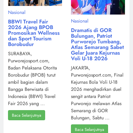
Nasional
Nasional
BBWI Travel Fair
2026 Ajang BPOB
Dramatis di GOR
Promosikan Wellness
Bulungan, Patriot
dan Sport Tourism
Purworejo Tumbang,
Borobudur
Atlas Semarang Sabet
Gelar Juara Kejurnas
SURABAYA,
Voli U-18 2026
Purworejosport.com,
Badan Pelaksana Otorita
JAKARTA,
Borobudur (BPOB) turut
Purworejosport.com, Final
ambil bagian dalam
Kejurnas Bola Voli U-18
Bangga Berwisata di
2026 menghadirkan duel
Indonesia (BBWI) Travel
sengit antara Patriot
Fair 2026 yang ...
Purworejo melawan Atlas
Semarang di GOR
Baca Selanjutnya
Bulungan, Sabtu ...
Baca Selanjutnya