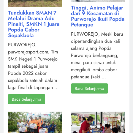
Tinggi, Animo Pelajar
Tundukkan SMAN 7
dari 9 Kecamatan di
Melalui Drama Adu
Purworejo Ikuti Popda
Pinalti, SMKN 1 Juara
Petanque
Popda Cabor
PURWOREJO, Meski baru
Sepakbola
dipertandingkan dua kali
PURWOREJO,
selama ajang Popda
purworejosport.com, Tim
Purworejo berlangsung,
SMK Negeri 1 Purworejo
minat para siswa untuk
tampil sebagai juara
mengikuti lomba cabor
Popda 2022 cabor
petanque (kaki ...
sepakbola setelah dalam
laga final di Lapangan ...
Baca Selanjutnya
Baca Selanjutnya