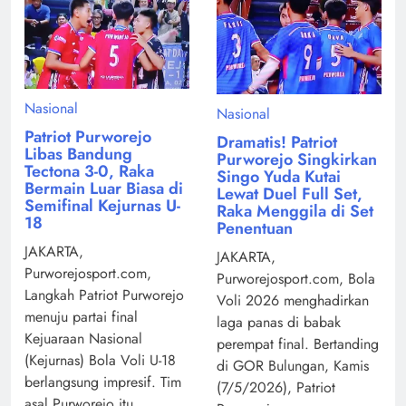
Nasional
Nasional
Patriot Purworejo
Dramatis! Patriot
Libas Bandung
Purworejo Singkirkan
Tectona 3-0, Raka
Singo Yuda Kutai
Bermain Luar Biasa di
Lewat Duel Full Set,
Semifinal Kejurnas U-
Raka Menggila di Set
18
Penentuan
JAKARTA,
JAKARTA,
Purworejosport.com,
Purworejosport.com, Bola
Langkah Patriot Purworejo
Voli 2026 menghadirkan
menuju partai final
laga panas di babak
Kejuaraan Nasional
perempat final. Bertanding
(Kejurnas) Bola Voli U-18
di GOR Bulungan, Kamis
berlangsung impresif. Tim
(7/5/2026), Patriot
asal Purworejo itu ...