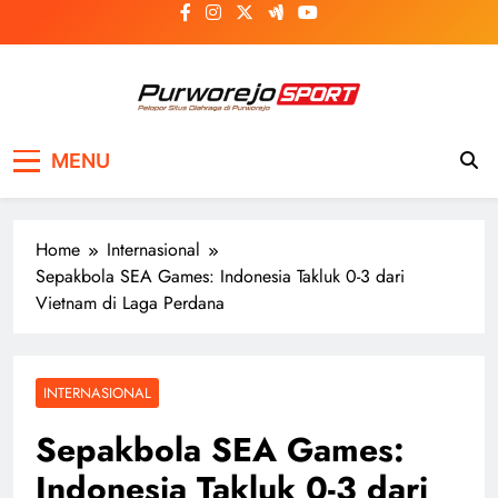
Skip
to
content
Purworejosport
Pelopor Situs Olahraga di Purworejo
MENU
Home
Internasional
Sepakbola SEA Games: Indonesia Takluk 0-3 dari
Vietnam di Laga Perdana
INTERNASIONAL
Sepakbola SEA Games:
Indonesia Takluk 0-3 dari