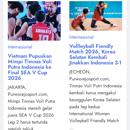
Internasional
Voĺlleyball Fiendly
Internasional
Match 2026, Korea
Vietnam Pupuskan
Selatan Kembali
Mimpi Timnas Voli
Jinakkan Indonesia 3-1
Putra Indonesia ke
JECHEON,
Final SEA V Cup
2026
Purworejosport.com,
Timnas Voli Putri Indonesia
JAKARTA,
kembali harus mengakui
Purworejosport.com,
keunggulan Korea Selatan
Mimpi Timnas Voli Putra
pada leg kedua
Indonesia meraih gelar
International Women
juara SEA V Cup 2026
Volleyball Friendly Match
Leg 2 harus tertunda
...
setelah takluk ...