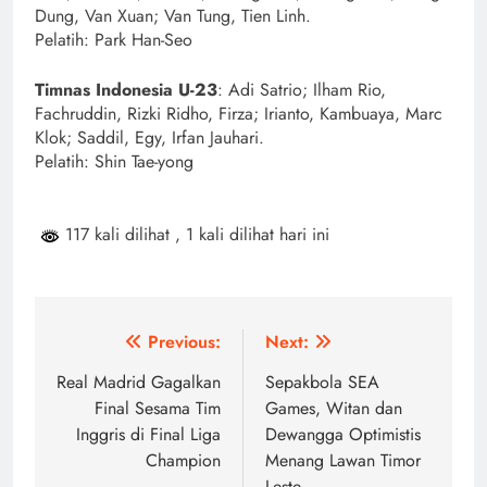
Dung, Van Xuan; Van Tung, Tien Linh.
Pelatih: Park Han-Seo
Timnas Indonesia U-23
: Adi Satrio; Ilham Rio,
Fachruddin, Rizki Ridho, Firza; Irianto, Kambuaya, Marc
Klok; Saddil, Egy, Irfan Jauhari.
Pelatih: Shin Tae-yong
117 kali dilihat
, 1 kali dilihat hari ini
Navigasi
Previous:
Next:
pos
Real Madrid Gagalkan
Sepakbola SEA
Final Sesama Tim
Games, Witan dan
Inggris di Final Liga
Dewangga Optimistis
Champion
Menang Lawan Timor
Leste