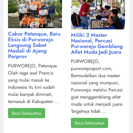
Cabor Petanque, Baru
Miliki 2 Master
Eksis di Purworejo
Nasional, Percasi
Langsung Sabet
Purworejo Gembleng
Medali di Ajang
Atlet Muda Jadi Juara
Porprov
PURWOREJO,
PURWOREJO, Petanque.
purworejosport.com,
Olah raga asal Prancis
Bermodalkan dua master
yang mulai masuk ke
nasional yang mumpuni,
Indonesia itu kini sudah
Purworejo melalui Percasi
mulai banyak diminati,
giat menggembleng atlet
termasuk di Kabupaten ...
muda untuk menjadi juara.
Targetnya tidak ...
Baca Selanjutnya
Baca Selanjutnya