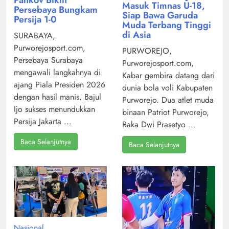
Masuk Timnas U-18,
Persebaya Bungkam
Siap Bawa Garuda
Persija 1-0
Muda Terbang Tinggi
di Asia
SURABAYA,
Purworejosport.com,
PURWOREJO,
Persebaya Surabaya
Purworejosport.com,
mengawali langkahnya di
Kabar gembira datang dari
ajang Piala Presiden 2026
dunia bola voli Kabupaten
dengan hasil manis. Bajul
Purworejo. Dua atlet muda
Ijo sukses menundukkan
binaan Patriot Purworejo,
Persija Jakarta ...
Raka Dwi Prasetyo ...
Baca Selanjutnya
Baca Selanjutnya
Nasional