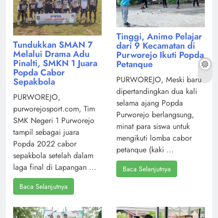
Tinggi, Animo Pelajar
Tundukkan SMAN 7
dari 9 Kecamatan di
Melalui Drama Adu
Purworejo Ikuti Popda
Pinalti, SMKN 1 Juara
Petanque
Popda Cabor
PURWOREJO, Meski baru
Sepakbola
dipertandingkan dua kali
PURWOREJO,
selama ajang Popda
purworejosport.com, Tim
Purworejo berlangsung,
SMK Negeri 1 Purworejo
minat para siswa untuk
tampil sebagai juara
mengikuti lomba cabor
Popda 2022 cabor
petanque (kaki ...
sepakbola setelah dalam
laga final di Lapangan ...
Baca Selanjutnya
Baca Selanjutnya