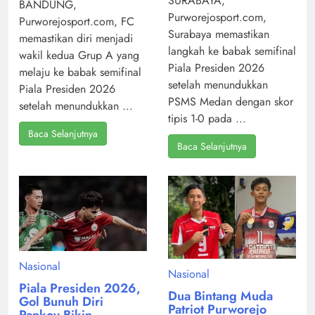
SURABAYA,
BANDUNG,
Purworejosport.com,
Purworejosport.com, FC
Surabaya memastikan
memastikan diri menjadi
langkah ke babak semifinal
wakil kedua Grup A yang
Piala Presiden 2026
melaju ke babak semifinal
setelah menundukkan
Piala Presiden 2026
PSMS Medan dengan skor
setelah menundukkan ...
tipis 1-0 pada ...
Baca Selanjutnya
Baca Selanjutnya
Nasional
Nasional
Piala Presiden 2026,
Dua Bintang Muda
Gol Bunuh Diri
Patriot Purworejo
Pankov Bikin