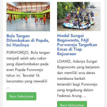
Modal Sungai
Bola Tangan
Bogowonto, FAJI
Dilombakan di Popda,
Purworejo Targetkan
Ini Hasilnya
Emas di Tiap
PURWOREJO, Bola tangan
Kejuaraan
menjadi salah satu cabor
LOANO, Adanya Sungai
yang diperlombakan pada
Bogowonto yang berjeram
even Popda Purworejo
dan memiliki arus deras
tahun ini. Tercatat 16
membawa berkah
kecamatan yang mewakili
tersendiri bagi Purworejo
...
yang tergabung dalam
Federasi Arung ...
Baca Selanjutnya
Baca Selanjutnya