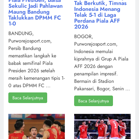
Piala Presiden, Balsa
Tak Berkutik, Timnas
Sekulic Jadi Pahlawan
Indonesia Menang
Maung Bandung
Telak 5-1 di Laga
Taklukkan DPMM FC
Perdana Piala AFF
1-0
2026
BANDUNG,
BOGOR,
Purworejosport.com,
Purworejosport.com,
Persib Bandung
Indonesia memulai
memastikan langkah ke
kiprahnya di Grup A Piala
babak semifinal Piala
AFF 2026 dengan
Presiden 2026 setelah
penampilan impresif.
meraih kemenangan tipis 1-
Bermain di Stadion
0 atas DPMM FC ...
Pakansari, Bogor, Senin ...
Baca Selanjutnya
Baca Selanjutnya