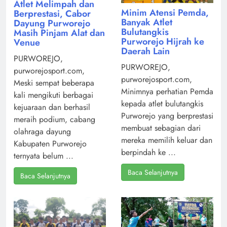
Atlet Melimpah dan
Minim Atensi Pemda,
Berprestasi, Cabor
Banyak Atlet
Dayung Purworejo
Bulutangkis
Masih Pinjam Alat dan
Purworejo Hijrah ke
Venue
Daerah Lain
PURWOREJO,
PURWOREJO,
purworejosport.com,
purworejosport.com,
Meski sempat beberapa
Minimnya perhatian Pemda
kali mengikuti berbagai
kepada atlet bulutangkis
kejuaraan dan berhasil
Purworejo yang berprestasi
meraih podium, cabang
membuat sebagian dari
olahraga dayung
mereka memilih keluar dan
Kabupaten Purworejo
berpindah ke ...
ternyata belum ...
Baca Selanjutnya
Baca Selanjutnya