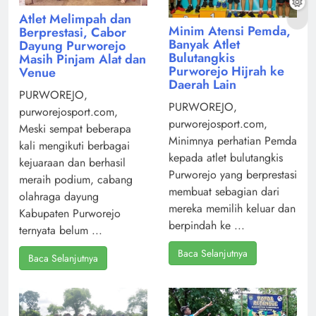
Atlet Melimpah dan
Minim Atensi Pemda,
Berprestasi, Cabor
Banyak Atlet
Dayung Purworejo
Bulutangkis
Masih Pinjam Alat dan
Purworejo Hijrah ke
Venue
Daerah Lain
PURWOREJO,
PURWOREJO,
purworejosport.com,
purworejosport.com,
Meski sempat beberapa
Minimnya perhatian Pemda
kali mengikuti berbagai
kepada atlet bulutangkis
kejuaraan dan berhasil
Purworejo yang berprestasi
meraih podium, cabang
membuat sebagian dari
olahraga dayung
mereka memilih keluar dan
Kabupaten Purworejo
berpindah ke ...
ternyata belum ...
Baca Selanjutnya
Baca Selanjutnya