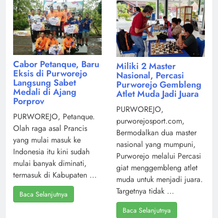
Cabor Petanque, Baru
Miliki 2 Master
Eksis di Purworejo
Nasional, Percasi
Langsung Sabet
Purworejo Gembleng
Medali di Ajang
Atlet Muda Jadi Juara
Porprov
PURWOREJO,
PURWOREJO, Petanque.
purworejosport.com,
Olah raga asal Prancis
Bermodalkan dua master
yang mulai masuk ke
nasional yang mumpuni,
Indonesia itu kini sudah
Purworejo melalui Percasi
mulai banyak diminati,
giat menggembleng atlet
termasuk di Kabupaten ...
muda untuk menjadi juara.
Targetnya tidak ...
Baca Selanjutnya
Baca Selanjutnya