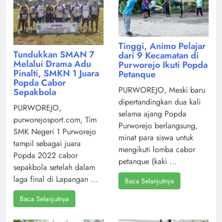
Tinggi, Animo Pelajar
Tundukkan SMAN 7
dari 9 Kecamatan di
Melalui Drama Adu
Purworejo Ikuti Popda
Pinalti, SMKN 1 Juara
Petanque
Popda Cabor
PURWOREJO, Meski baru
Sepakbola
dipertandingkan dua kali
PURWOREJO,
selama ajang Popda
purworejosport.com, Tim
Purworejo berlangsung,
SMK Negeri 1 Purworejo
minat para siswa untuk
tampil sebagai juara
mengikuti lomba cabor
Popda 2022 cabor
petanque (kaki ...
sepakbola setelah dalam
laga final di Lapangan ...
Baca Selanjutnya
Baca Selanjutnya