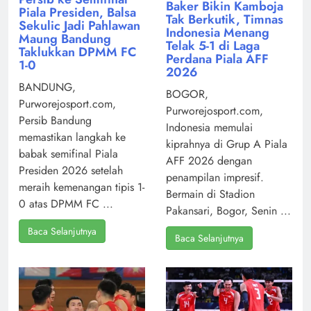
Baker Bikin Kamboja
Piala Presiden, Balsa
Tak Berkutik, Timnas
Sekulic Jadi Pahlawan
Indonesia Menang
Maung Bandung
Telak 5-1 di Laga
Taklukkan DPMM FC
Perdana Piala AFF
1-0
2026
BANDUNG,
BOGOR,
Purworejosport.com,
Purworejosport.com,
Persib Bandung
Indonesia memulai
memastikan langkah ke
kiprahnya di Grup A Piala
babak semifinal Piala
AFF 2026 dengan
Presiden 2026 setelah
penampilan impresif.
meraih kemenangan tipis 1-
Bermain di Stadion
0 atas DPMM FC ...
Pakansari, Bogor, Senin ...
Baca Selanjutnya
Baca Selanjutnya