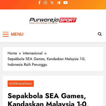
Skip
to
content
Purworejosport
Pelopor Situs Olahraga di Purworejo
MENU
Home
Internasional
Sepakbola SEA Games, Kandaskan Malaysia 1-0,
Indonesia Raih Perunggu
INTERNASIONAL
Sepakbola SEA Games,
Kandaskan Malaysia 1-0,