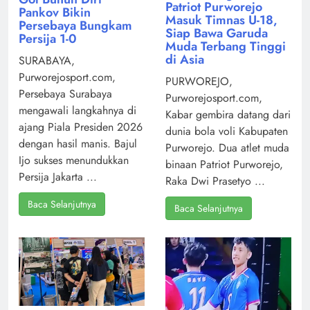
Patriot Purworejo
Pankov Bikin
Masuk Timnas U-18,
Persebaya Bungkam
Siap Bawa Garuda
Persija 1-0
Muda Terbang Tinggi
di Asia
SURABAYA,
Purworejosport.com,
PURWOREJO,
Persebaya Surabaya
Purworejosport.com,
mengawali langkahnya di
Kabar gembira datang dari
ajang Piala Presiden 2026
dunia bola voli Kabupaten
dengan hasil manis. Bajul
Purworejo. Dua atlet muda
Ijo sukses menundukkan
binaan Patriot Purworejo,
Persija Jakarta ...
Raka Dwi Prasetyo ...
Baca Selanjutnya
Baca Selanjutnya