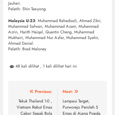
Jauhari.
Pelatih: Shin Tae-yong
Malaysia U-23
: Muhammad Rahadiazli, Ahmad Zikri,
Muhammad Safwan, Muhammad Azam, Muhammad
Azrin, Harith Haiqal, Quentin Cheng, Muhammad
Mukhairi, Muhammad Nur Azfar, Muhammad Syahir,
Ahmad Danial.
Pelatih: Brad Maloney
48 kali dilihat
, 1 kali dilihat hari ini
Navigasi
Previous:
Next:
pos
Tekuk Thailand 1-0 ,
Lampaui Target,
Vietnam Rebut Emas
Purworejo Peroleh 5
Cabor Sepak Bola
Emas di Ajang Popda