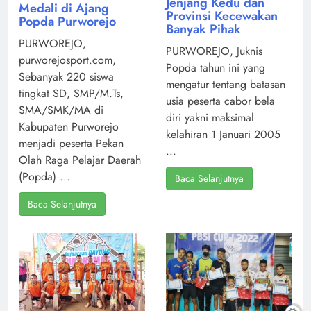
Jenjang Kedu dan
Medali di Ajang
Provinsi Kecewakan
Popda Purworejo
Banyak Pihak
PURWOREJO,
PURWOREJO, Juknis
purworejosport.com,
Popda tahun ini yang
Sebanyak 220 siswa
mengatur tentang batasan
tingkat SD, SMP/M.Ts,
usia peserta cabor bela
SMA/SMK/MA di
diri yakni maksimal
Kabupaten Purworejo
kelahiran 1 Januari 2005
menjadi peserta Pekan
...
Olah Raga Pelajar Daerah
(Popda) ...
Baca Selanjutnya
Baca Selanjutnya