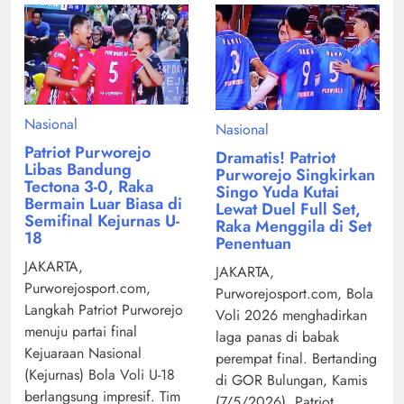
Nasional
Nasional
Patriot Purworejo
Dramatis! Patriot
Libas Bandung
Purworejo Singkirkan
Tectona 3-0, Raka
Singo Yuda Kutai
Bermain Luar Biasa di
Lewat Duel Full Set,
Semifinal Kejurnas U-
Raka Menggila di Set
18
Penentuan
JAKARTA,
JAKARTA,
Purworejosport.com,
Purworejosport.com, Bola
Langkah Patriot Purworejo
Voli 2026 menghadirkan
menuju partai final
laga panas di babak
Kejuaraan Nasional
perempat final. Bertanding
(Kejurnas) Bola Voli U-18
di GOR Bulungan, Kamis
berlangsung impresif. Tim
(7/5/2026), Patriot