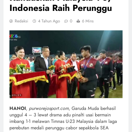
Indonesia Raih Perunggu
Redaksi
4 Tahun Ago
0
6 Mins
HANOI
,
purworejosport.com
, Garuda Muda berhasil
unggul 4 – 3 lewat drama adu pinalti usai bermain
imbang 1-1 melawan Timnas U-23 Malaysia dalam laga
perebutan medali perunggu cabor sepakbola SEA