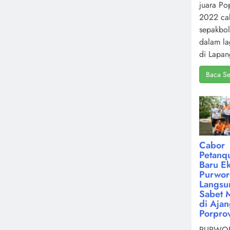
juara Po
2022 ca
sepakbol
dalam la
di Lapan
Baca Se
Cabor
Petanq
Baru Ek
Purwor
Langsu
Sabet 
di Aja
Porpro
PURWOR