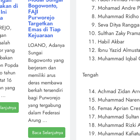
Bogowonto,
akan di
Mohamad Andre P
FAJI
Ini
Muhammad Ridho A
Purworejo
ya
Targetkan
Seva Ditya Rangga
EJO,
Emas di Tiap
Sulthan Zaky Pram
Kejuaraan
gan
Habil Akbar
salah
LOANO, Adanya
Ibnu Yazid Almusta
or yang
Sungai
mbakan
Muhammad Iqbal 
Bogowonto yang
en Popda
berjeram dan
o tahun
Tengah
memiliki arus
atat 16
deras membawa
an yang
berkah tersendiri
Achmad Zidan Arr
...
bagi Purworejo
Muhammad Narendr
yang tergabung
lanjutnya
Femas Aprian Cre
dalam Federasi
Muhammad Sultan
Arung ...
Muhammad Rizki Af
Baca Selanjutnya
Muhammad Kafiatu