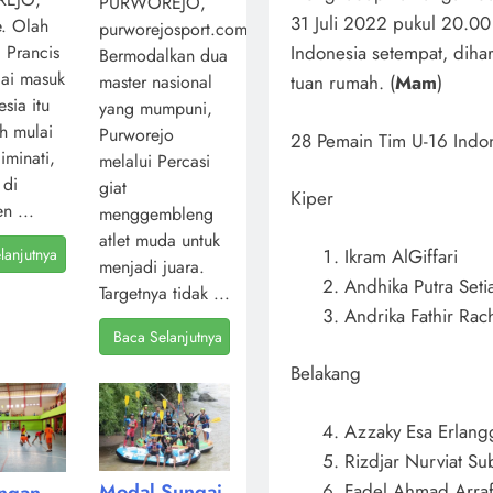
PURWOREJO,
31 Juli 2022 pukul 20.0
. Olah
purworejosport.com,
Indonesia setempat, diha
l Prancis
Bermodalkan dua
ai masuk
tuan rumah. (
Mam
)
master nasional
sia itu
yang mumpuni,
ah mulai
Purworejo
28 Pemain Tim U-16 Indon
iminati,
melalui Percasi
 di
giat
Kiper
n ...
menggembleng
atlet muda untuk
Ikram AlGiffari
lanjutnya
menjadi juara.
Andhika Putra Set
Targetnya tidak ...
Andrika Fathir Ra
Baca Selanjutnya
Belakang
Azzaky Esa Erlang
Rizdjar Nurviat Su
Fadel Ahmad Arraf
Modal Sungai
angan