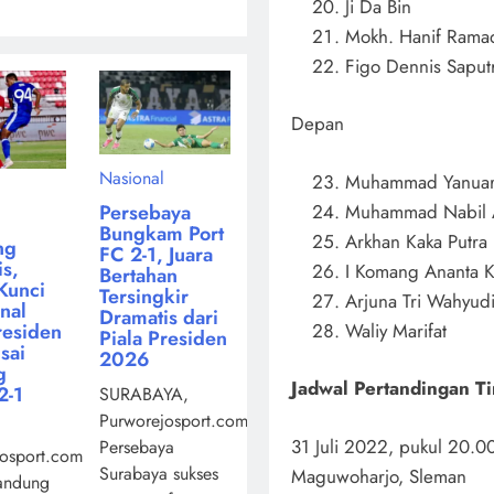
Ji Da Bin
Mokh. Hanif Rama
Figo Dennis Saput
Depan
Nasional
Muhammad Yanuar 
Muhammad Nabil 
Persebaya
Bungkam Port
Arkhan Kaka Putra
ng
FC 2-1, Juara
s,
I Komang Ananta K
Bertahan
Kunci
Tersingkir
Arjuna Tri Wahyud
inal
Dramatis dari
Waliy Marifat
residen
Piala Presiden
sai
2026
g
Jadwal Pertandingan Ti
2-1
SURABAYA,
Purworejosport.com,
31 Juli 2022, pukul 20.00
Persebaya
osport.com,
Surabaya sukses
Maguwoharjo, Sleman
andung