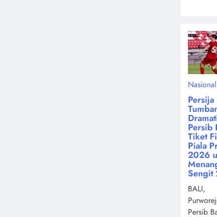
Nasional
Persija
Tumba
Dramati
Persib 
Tiket F
Piala P
2026 u
Menan
Sengit 
BALI,
Purworej
Persib B