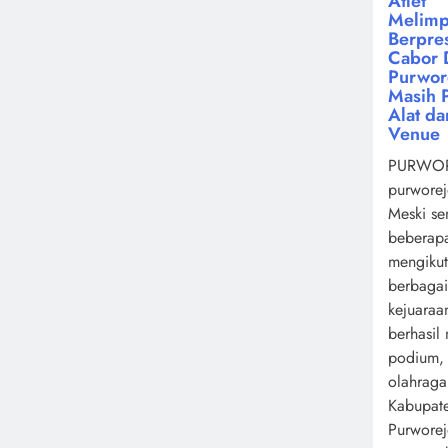
Atlet
Melimp
Berpres
Cabor 
Purwor
Masih 
Alat da
Venue
PURWOR
purworej
Meski se
beberapa
mengikut
berbagai
kejuaraa
berhasil
podium,
olahrag
Kabupat
Purwore