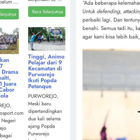
belum ...
“Ada beberapa kelemahan 
Untuk
defending
,
attacki
Baca Selanjutnya
lanjutnya
perbaiki lagi. Dan tentun
benahi. Semua tadi itu, ka
agar kami bisa lebih baik,
Tinggi, Animo
kan
Pelajar dari 9
7
Kecamatan di
i Drama
Purworejo
alti,
Ikuti Popda
 Juara
Petanque
Cabor
ola
PURWOREJO,
Meski baru
EJO,
dipertandingkan
osport.com,
dua kali selama
 Negeri
ajang Popda
ejo
Purworejo
ebagai