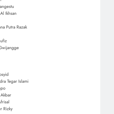
angestu
l Ikhsan
ana Putra Razak
ufiz
Gwijangge
osyid
a Tegar Islami
spo
 Akbar
risal
r Rizky