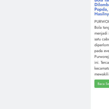
Dilomb
Popda, 
Hasiln
PURWOR
Bola tan
menjadi 
satu cab
diperlo
pada ev
Purworej
ini. Terc
kecamat
mewakili 
Baca Se