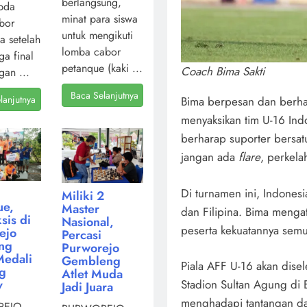
berlangsung,
pda
minat para siswa
bor
untuk mengikuti
a setelah
lomba cabor
ga final
petanque (kaki ...
Coach Bima Sakti
gan ...
Baca Selanjutnya
lanjutnya
Bima berpesan dan berha
menyaksikan tim U-16 Ind
berharap suporter bersatu
jangan ada
flare
, perkela
Di turnamen ini, Indones
Miliki 2
ue,
Master
dan Filipina. Bima menga
sis di
Nasional,
peserta kekuatannya sem
ejo
Percasi
ng
Purworejo
Medali
Gembleng
Piala AFF U-16 akan dis
ng
Atlet Muda
Stadion Sultan Agung di 
v
Jadi Juara
menghadapi tantangan dar
EJO,