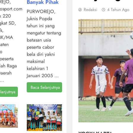
Banyak Pihak
EJO,
osport.com,
Redaksi
4 Tahun Ago
PURWOREJO,
k 220
Juknis Popda
ngkat SD,
tahun ini yang
s,
mengatur tentang
MK/MA
batasan usia
aten
peserta cabor
jo
bela diri yakni
peserta
maksimal
lah Raga
kelahiran 1
Daerah
Januari 2005 ...
...
Baca Selanjutnya
lanjutnya