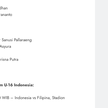
dhan
rananto
Sanusi Pallaraeng
Asyura
risna Putra
i
m U-16 Indonesia:
 WIB – Indonesia vs Filipina, Stadion