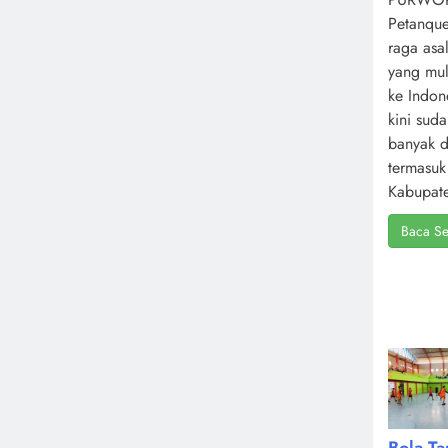
Petanque
raga asa
yang mul
ke Indone
kini sud
banyak d
termasuk
Kabupate
Baca Se
Bola T