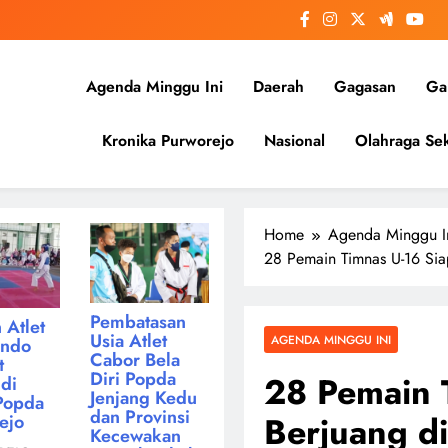
Agenda Minggu Ini
Daerah
Gagasan
Gal
Kronika Purworejo
Nasional
Olahraga Sek
Home
Agenda Minggu I
28 Pemain Timnas U-16 Sia
Pembatasan
 Atlet
Usia Atlet
AGENDA MINGGU INI
ondo
Cabor Bela
t
Diri Popda
28 Pemain 
di
Jenjang Kedu
Popda
dan Provinsi
Berjuang di
ejo
Kecewakan