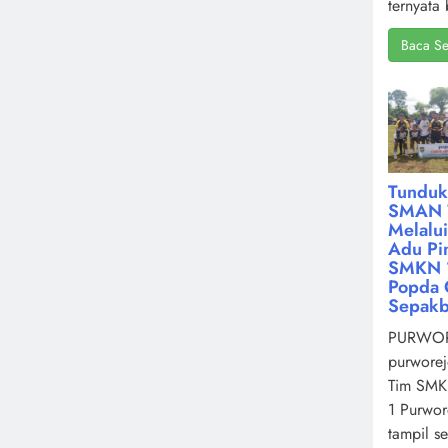
ternyata 
Baca Se
Tunduk
SMAN 
Melalu
Adu Pin
SMKN 1
Popda 
Sepakb
PURWOR
purworej
Tim SMK
1 Purwor
tampil s