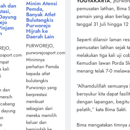
YOGYAKARTA
,
purwore
Minim Atensi
ah dan
pemusatan latihan, Bima 
Pemda,
tasi,
Banyak Atlet
pemain yang akan berlaga
Dayung
Bulutangkis
ejo
tanggal 31 Juli hingga 1
Purworejo
Pinjam
Hijrah ke
n
Daerah Lain
Seperti dilansir laman re
PURWOREJO,
pemusatan latihan sejak t
EJO,
purworejosport.com,
osport.com,
melakukan tiga kali uji c
Minimnya
mpat
Kemudian lawan Porda Sle
perhatian Pemda
 kali
menang telak 7-0 melawa
kepada atlet
i
bulutangkis
“Alhamdulillah semuanya be
Purworejo yang
n dan
bersyukur kita dapat fasili
berprestasi
 meraih
membuat
dengan lapangan, begitu
 cabang
sebagian dari
pelatih,” kata Bima Sakti.
a dayung
mereka memilih
en
keluar dan
jo
Bima mengatakan timnya 
berpindah ke ...