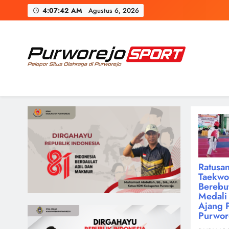
Skip
4:07:43 AM
Agustus 6, 2026
to
content
Purworejosport
Pelopor Situs Olahraga di Purworejo
Ratusan
Taekw
Berebu
Medali 
Ajang 
Purwor