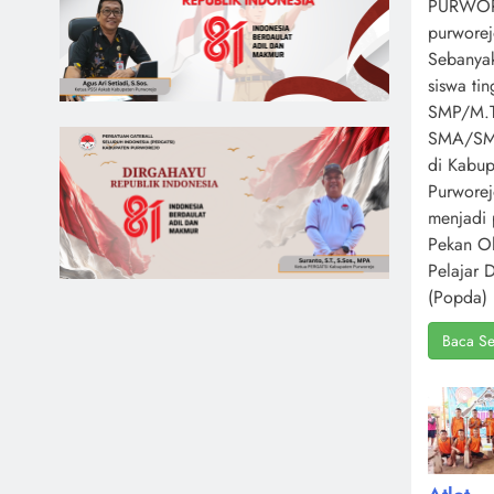
PURWOR
purworej
Sebanya
siswa ti
SMP/M.T
SMA/S
di Kabup
Purwore
menjadi 
Pekan O
Pelajar 
(Popda) 
Baca Se