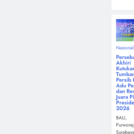
Nasional
Perseb
Akhiri
Kutuka
Tumba
Persib 
Adu Pen
dan Re
Juara P
Presid
2026
BALI,
Purworej
Surabay