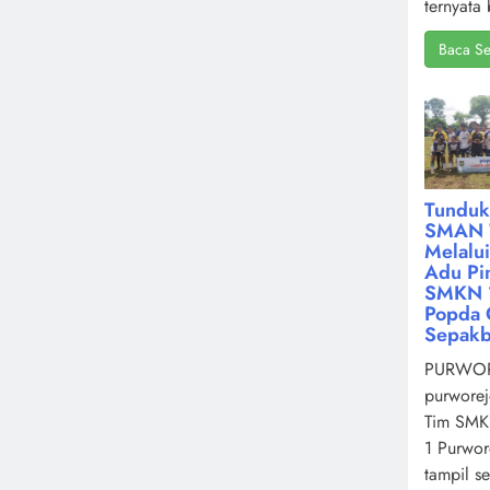
ternyata 
Baca Se
Tunduk
SMAN 
Melalu
Adu Pin
SMKN 1
Popda 
Sepakb
PURWOR
purworej
Tim SMK
1 Purwor
tampil s