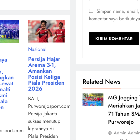
Simpan nama, email,
komentar saya berikutnya
Nasional
Persija Hajar
aya
Arema 3-1,
Amankan
n,
Posisi Ketiga
ngkan
Related News
Piala Presiden
Lewat
2026
alti
smi
MG Jogging 
BALI,
iala
Meriahkan Ja
Purworejosport.com,
en
71 Tahun SM
Persija Jakarta
sukses menutup
Purworejo
kiprahnya di
osport.com,
Admin Admi
Piala Presiden
a