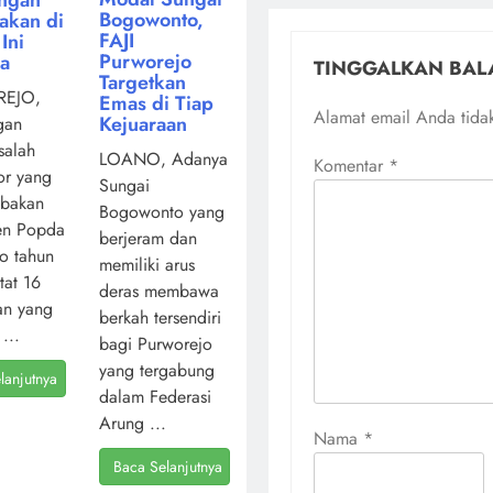
Bogowonto,
akan di
FAJI
Ini
Purworejo
ya
TINGGALKAN BAL
Targetkan
EJO,
Emas di Tiap
Alamat email Anda tidak
Kejuaraan
gan
salah
LOANO, Adanya
Komentar
*
or yang
Sungai
mbakan
Bogowonto yang
en Popda
berjeram dan
o tahun
memiliki arus
atat 16
deras membawa
an yang
berkah tersendiri
...
bagi Purworejo
yang tergabung
lanjutnya
dalam Federasi
Arung ...
Nama
*
Baca Selanjutnya