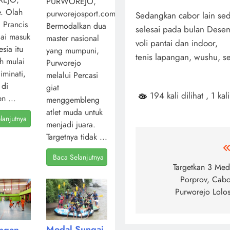
PURWOREJO,
. Olah
purworejosport.com,
Sedangkan cabor lain sed
l Prancis
Bermodalkan dua
selesai pada bulan Desem
ai masuk
master nasional
voli pantai dan indoor,
sia itu
yang mumpuni,
tenis lapangan, wushu, se
ah mulai
Purworejo
iminati,
melalui Percasi
 di
giat
194 kali dilihat
, 1 kal
n ...
menggembleng
atlet muda untuk
lanjutnya
menjadi juara.
Targetnya tidak ...
Navigasi
Baca Selanjutnya
pos
Targetkan 3 Med
Porprov, Cabo
Purworejo Lolos
Modal Sungai
angan