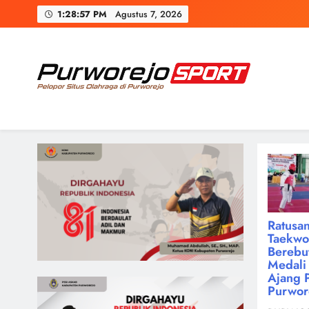
Skip
1:28:58 PM
Agustus 7, 2026
to
content
Purworejosport
Pelopor Situs Olahraga di Purworejo
Ratusan
Taekw
Berebu
Medali 
Ajang 
Purwor