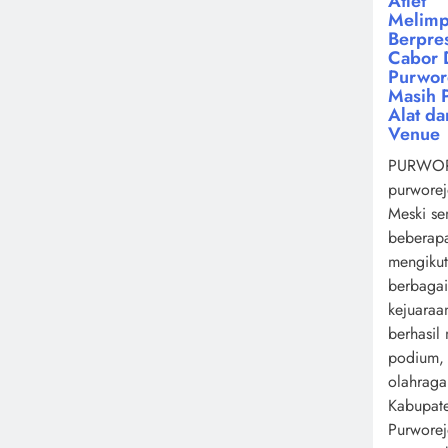
Atlet
Melimp
Berpres
Cabor 
Purwor
Masih 
Alat da
Venue
PURWOR
purworej
Meski se
beberapa
mengikut
berbagai
kejuaraa
berhasil
podium,
olahrag
Kabupat
Purwore