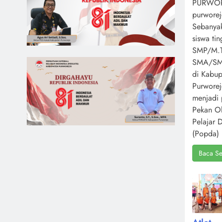
PURWOR
purworej
Sebanya
siswa ti
SMP/M.T
SMA/S
di Kabup
Purwore
menjadi 
Pekan O
Pelajar 
(Popda) 
Baca Se