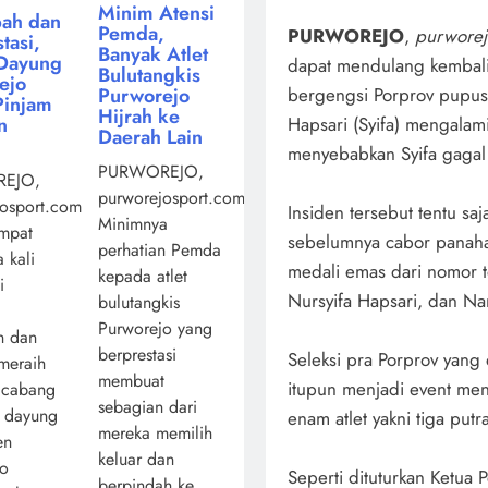
Minim Atensi
ah dan
Pemda,
PURWOREJO
,
purworej
tasi,
Banyak Atlet
Dayung
dapat mendulang kembali
Bulutangkis
ejo
Purworejo
bergengsi Porprov pupus, 
Pinjam
Hijrah ke
n
Hapsari (Syifa) mengalam
Daerah Lain
menyebabkan Syifa gagal 
PURWOREJO,
EJO,
purworejosport.com,
osport.com,
Insiden tersebut tentu s
Minimnya
mpat
sebelumnya cabor pana
perhatian Pemda
 kali
medali emas dari nomor to
kepada atlet
i
Nursyifa Hapsari, dan Na
bulutangkis
Purworejo yang
n dan
berprestasi
Seleksi pra Porprov yan
 meraih
membuat
itupun menjadi event me
 cabang
sebagian dari
a dayung
enam atlet yakni tiga putra
mereka memilih
en
keluar dan
jo
Seperti dituturkan Ketu
berpindah ke ...