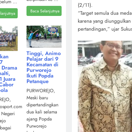
belum ...
(2/11).
Baca Selanjutnya
“Target semula dua medal
lanjutnya
karena yang diunggulkan 
pertandingan,” ujar Suku
Tinggi, Animo
kan
Pelajar dari 9
7
Kecamatan di
i Drama
Purworejo
alti,
Ikuti Popda
 Juara
Petanque
Cabor
ola
PURWOREJO,
Meski baru
EJO,
dipertandingkan
osport.com,
dua kali selama
 Negeri
ajang Popda
ejo
Purworejo
ebagai