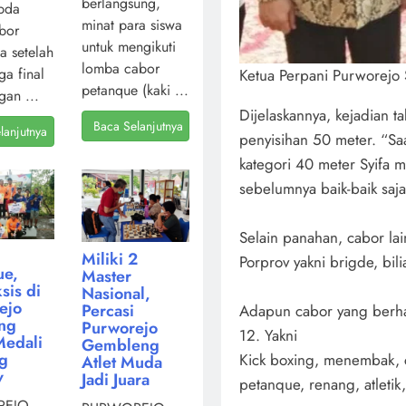
berlangsung,
pda
minat para siswa
bor
untuk mengikuti
a setelah
lomba cabor
ga final
Ketua Perpani Purworejo 
petanque (kaki ...
gan ...
Dijelaskannya, kejadian ta
Baca Selanjutnya
lanjutnya
penyisihan 50 meter. “Saa
kategori 40 meter Syifa 
sebelumnya baik-baik saj
Selain panahan, cabor lain
Miliki 2
Porprov yakni brigde, bil
ue,
Master
sis di
Nasional,
ejo
Percasi
Adapun cabor yang berhasi
ng
Purworejo
12. Yakni
Medali
Gembleng
ng
Kick boxing, menembak, c
Atlet Muda
v
Jadi Juara
petanque, renang, atletik
EJO,