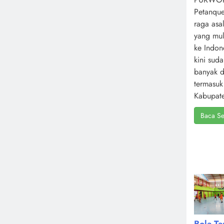
Petanque
raga asa
yang mul
ke Indone
kini sud
banyak d
termasuk
Kabupate
Baca Se
Bola T