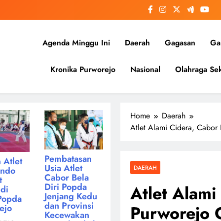
Agenda Minggu Ini
Daerah
Gagasan
Gal
Kronika Purworejo
Nasional
Olahraga Sek
Home
Daerah
Atlet Alami Cidera, Cabor
Pembatasan
 Atlet
Usia Atlet
DAERAH
ondo
Cabor Bela
t
Diri Popda
Atlet Alami
di
Jenjang Kedu
Popda
dan Provinsi
Purworejo 
ejo
Kecewakan