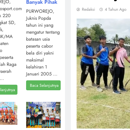
Banyak Pihak
EJO,
osport.com,
Redaksi
4 Tahun Ago
PURWOREJO,
k 220
Juknis Popda
ngkat SD,
tahun ini yang
s,
mengatur tentang
MK/MA
batasan usia
aten
peserta cabor
jo
bela diri yakni
peserta
maksimal
lah Raga
kelahiran 1
Daerah
Januari 2005 ...
...
Baca Selanjutnya
lanjutnya