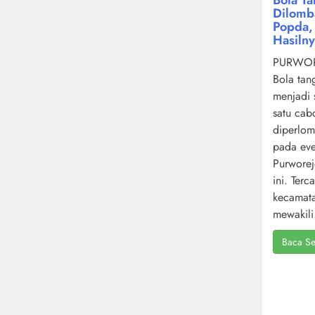
Dilomb
Popda, 
Hasiln
PURWOR
Bola tan
menjadi 
satu cab
diperlo
pada ev
Purworej
ini. Terc
kecamat
mewakili 
Baca Se