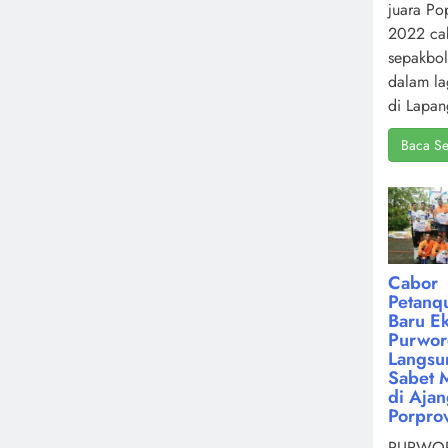
juara Po
2022 ca
sepakbol
dalam la
di Lapan
Baca Se
Cabor
Petanq
Baru Ek
Purwor
Langsu
Sabet 
di Aja
Porpro
PURWOR