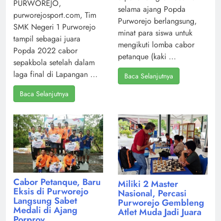
PURWOREJO,
selama ajang Popda
purworejosport.com, Tim
Purworejo berlangsung,
SMK Negeri 1 Purworejo
minat para siswa untuk
tampil sebagai juara
mengikuti lomba cabor
Popda 2022 cabor
petanque (kaki ...
sepakbola setelah dalam
laga final di Lapangan ...
Baca Selanjutnya
Baca Selanjutnya
Cabor Petanque, Baru
Miliki 2 Master
Eksis di Purworejo
Nasional, Percasi
Langsung Sabet
Purworejo Gembleng
Medali di Ajang
Atlet Muda Jadi Juara
Porprov