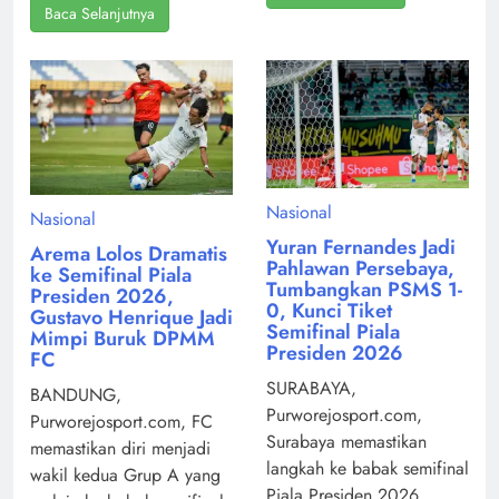
Baca Selanjutnya
Nasional
Nasional
Yuran Fernandes Jadi
Arema Lolos Dramatis
Pahlawan Persebaya,
ke Semifinal Piala
Tumbangkan PSMS 1-
Presiden 2026,
0, Kunci Tiket
Gustavo Henrique Jadi
Semifinal Piala
Mimpi Buruk DPMM
Presiden 2026
FC
SURABAYA,
BANDUNG,
Purworejosport.com,
Purworejosport.com, FC
Surabaya memastikan
memastikan diri menjadi
langkah ke babak semifinal
wakil kedua Grup A yang
Piala Presiden 2026