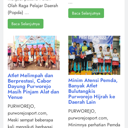
...
Olah Raga Pelajar Daerah
(Popda) ...
Baca Selanjutnya
Baca Selanjutnya
Atlet Melimpah dan
Minim Atensi Pemda,
Berprestasi, Cabor
Banyak Atlet
Dayung Purworejo
Bulutangkis
Masih Pinjam Alat dan
Purworejo Hijrah ke
Venue
Daerah Lain
PURWOREJO,
PURWOREJO,
purworejosport.com,
purworejosport.com,
Meski sempat beberapa
Minimnya perhatian Pemda
kali mengikuti berbagai