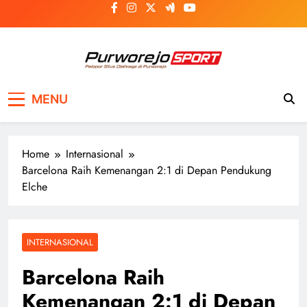
Skip
to
content
Purworejosport
Pelopor Situs Olahraga di Purworejo
MENU
Home
Internasional
Barcelona Raih Kemenangan 2:1 di Depan Pendukung
Elche
INTERNASIONAL
Barcelona Raih
Kemenangan 2:1 di Depan