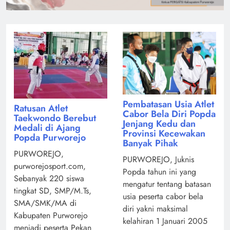
Pembatasan Usia Atlet
Ratusan Atlet
Cabor Bela Diri Popda
Taekwondo Berebut
Jenjang Kedu dan
Medali di Ajang
Provinsi Kecewakan
Popda Purworejo
Banyak Pihak
PURWOREJO,
PURWOREJO, Juknis
purworejosport.com,
Popda tahun ini yang
Sebanyak 220 siswa
mengatur tentang batasan
tingkat SD, SMP/M.Ts,
usia peserta cabor bela
SMA/SMK/MA di
diri yakni maksimal
Kabupaten Purworejo
kelahiran 1 Januari 2005
menjadi peserta Pekan