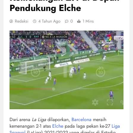
Pendukung Elche
Redaksi
4 Tahun Ago
0
1 Mins
Dari arena
La Liga
dilaporkan,
Barcelona
meraih
kemenangan 2-1 atas
Elche
pada laga pekan ke-27
Liga
Spanyol
(LaLiga) 2021/2022 yang digelar di Estadio