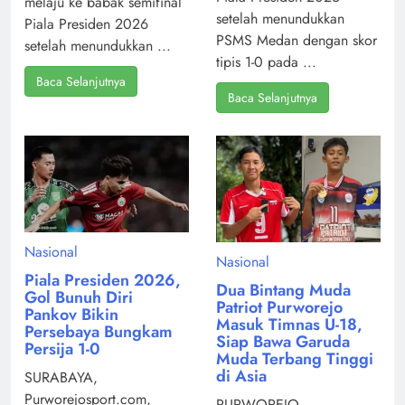
melaju ke babak semifinal
setelah menundukkan
Piala Presiden 2026
PSMS Medan dengan skor
setelah menundukkan ...
tipis 1-0 pada ...
Baca Selanjutnya
Baca Selanjutnya
Nasional
Nasional
Piala Presiden 2026,
Dua Bintang Muda
Gol Bunuh Diri
Patriot Purworejo
Pankov Bikin
Masuk Timnas U-18,
Persebaya Bungkam
Siap Bawa Garuda
Persija 1-0
Muda Terbang Tinggi
di Asia
SURABAYA,
Purworejosport.com,
PURWOREJO,