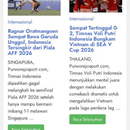
Internasional
Internasional
Sempat Tertinggal 0-
Ragnar Oratmangoen
2, Timnas Voli Putri
Sempat Bawa Garuda
Indonesia Bungkam
Unggul, Indonesia
Vietnam di SEA V
Tersingkir dari Piala
Cup 2026
AFF 2026
THAILAND,
SINGAPURA,
Purworejosport.com,
Purworejosport.com,
Timnas Voli Putri Indonesia
Timnas Indonesia
menunjukkan mental juara
dipastikan gagal
dengan melakukan
melangkah ke semifinal
comeback dramatis untuk
Piala AFF 2026 setelah
mengalahkan Vietnam
hanya mampu bermain
pada laga perdana leg ...
imbang 1-1 melawan
Singapura ...
Baca Selanjutnya
Baca Selanjutnya