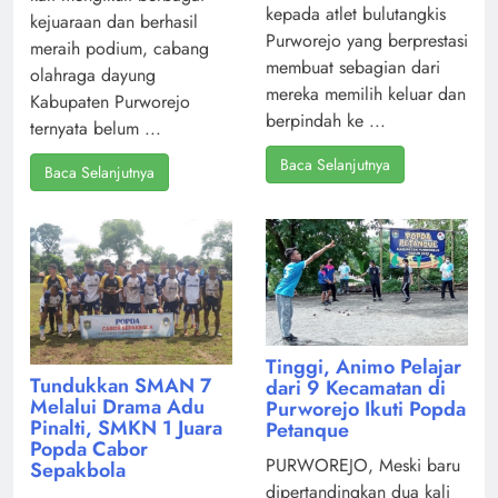
kepada atlet bulutangkis
kejuaraan dan berhasil
Purworejo yang berprestasi
meraih podium, cabang
membuat sebagian dari
olahraga dayung
mereka memilih keluar dan
Kabupaten Purworejo
berpindah ke ...
ternyata belum ...
Baca Selanjutnya
Baca Selanjutnya
Tinggi, Animo Pelajar
Tundukkan SMAN 7
dari 9 Kecamatan di
Melalui Drama Adu
Purworejo Ikuti Popda
Pinalti, SMKN 1 Juara
Petanque
Popda Cabor
PURWOREJO, Meski baru
Sepakbola
dipertandingkan dua kali