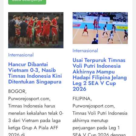
Internasional
Internasional
Usai Terpuruk Timnas
Hancur Dibantai
Voli Putri Indonesia
Vietnam 0-3, Nasib
Akhirnya Mampu
Timnas Indonesia Kini
Hadapi Filipina Jelang
Ditentukan Singapura
Leg 2 SEA V Cup
2026
BOGOR,
Purworejosport.com,
FILIPINA,
Timnas Indonesia harus
Purworejosport.com,
menelan kekalahan telak 0-
Timnas Voli Putri Indonesia
3 dari Vietnam pada laga
akhirnya menutup
ketiga Grup A Piala AFF
perjuangan pada Leg 1
2026 di ...
SEA V Cup 2026 dengan