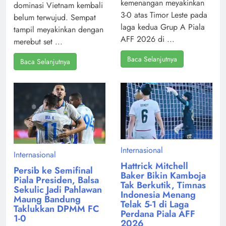
kemenangan meyakinkan
dominasi Vietnam kembali
3-0 atas Timor Leste pada
belum terwujud. Sempat
laga kedua Grup A Piala
tampil meyakinkan dengan
AFF 2026 di ...
merebut set ...
Baca Selanjutnya
Baca Selanjutnya
Internasional
Internasional
Hattrick Mitchell
Persib ke Semifinal
Baker Bikin Kamboja
Piala Presiden, Balsa
Tak Berkutik, Timnas
Sekulic Jadi Pahlawan
Indonesia Menang
Maung Bandung
Telak 5-1 di Laga
Taklukkan DPMM FC
Perdana Piala AFF
1-0
2026