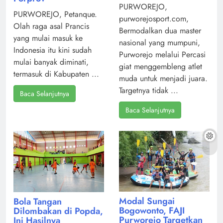
PURWOREJO,
PURWOREJO, Petanque.
purworejosport.com,
Olah raga asal Prancis
Bermodalkan dua master
yang mulai masuk ke
nasional yang mumpuni,
Indonesia itu kini sudah
Purworejo melalui Percasi
mulai banyak diminati,
giat menggembleng atlet
termasuk di Kabupaten ...
muda untuk menjadi juara.
Targetnya tidak ...
Baca Selanjutnya
Baca Selanjutnya
Modal Sungai
Bola Tangan
Bogowonto, FAJI
Dilombakan di Popda,
Purworejo Targetkan
Ini Hasilnya