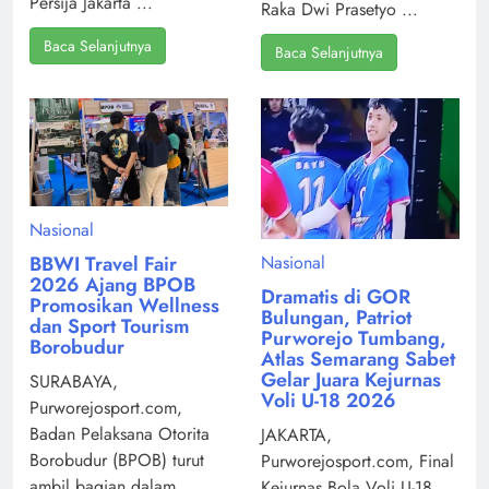
Persija Jakarta ...
Raka Dwi Prasetyo ...
Baca Selanjutnya
Baca Selanjutnya
Nasional
Nasional
BBWI Travel Fair
2026 Ajang BPOB
Dramatis di GOR
Promosikan Wellness
Bulungan, Patriot
dan Sport Tourism
Purworejo Tumbang,
Borobudur
Atlas Semarang Sabet
Gelar Juara Kejurnas
SURABAYA,
Voli U-18 2026
Purworejosport.com,
Badan Pelaksana Otorita
JAKARTA,
Borobudur (BPOB) turut
Purworejosport.com, Final
ambil bagian dalam
Kejurnas Bola Voli U-18