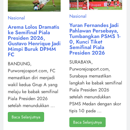
Nasional
Nasional
Yuran Fernandes Jadi
Arema Lolos Dramatis
Pahlawan Persebaya,
ke Semifinal Piala
Tumbangkan PSMS 1-
Presiden 2026,
0, Kunci Tiket
Gustavo Henrique Jadi
Semifinal Piala
Mimpi Buruk DPMM
Presiden 2026
FC
SURABAYA,
BANDUNG,
Purworejosport.com,
Purworejosport.com, FC
Surabaya memastikan
memastikan diri menjadi
langkah ke babak semifinal
wakil kedua Grup A yang
Piala Presiden 2026
melaju ke babak semifinal
setelah menundukkan
Piala Presiden 2026
PSMS Medan dengan skor
setelah menundukkan ...
tipis 1-0 pada ...
Baca Selanjutnya
Baca Selanjutnya