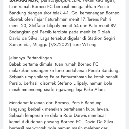
SAMARINDA
,
purworejosport.com
, Pekan ke-3 liga1,
tuan rumah Borneo FC berhasil mengalahkan Persib
Bandung dengan skor telak 4-1. Gol kemenangan Borneo
dicetak oleh Fajar Faturahman menit 17, Terens Puhiri
menit 23, Steffano Lilipaly menit 64 dan Pato menit 89.
Sedangkan gol Persib tercipta pada menit ke 9 oleh
David da Silva. Laga tersebut digelar di Stadion Segiri
Samarinda, Minggu (7/8/2022) sore WITeng.
Jalannya Pertandingan
Babak pertama dimulai tuan rumah Borneo FC
melakukan serangan ke lono pertahanan Persib Bandung,
Sebuah umpn silang Fajar Fathurrahman ke kotak penalti
Persib, berhasil disontek Stefano Lilipaly, namun bola
masih melenceng sisi kiri gawang Teja Pake Alam.
Mendapat tekanan dari Borneo, Persib Bandung
langsung berbalik menekan pertahanan kubu lawan.
Sebuah lemparan ke dalam Robi Darwis membuat
kemelut di depan gawang Borneo FC, David Da Silva
berhasil menyontek bola namun masih melebar dari