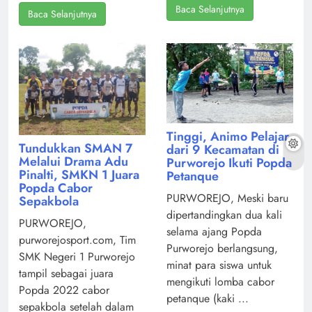
Baca Selanjutnya
Baca Selanjutnya
Tinggi, Animo Pelajar
Tundukkan SMAN 7
dari 9 Kecamatan di
Melalui Drama Adu
Purworejo Ikuti Popda
Pinalti, SMKN 1 Juara
Petanque
Popda Cabor
PURWOREJO, Meski baru
Sepakbola
dipertandingkan dua kali
PURWOREJO,
selama ajang Popda
purworejosport.com, Tim
Purworejo berlangsung,
SMK Negeri 1 Purworejo
minat para siswa untuk
tampil sebagai juara
mengikuti lomba cabor
Popda 2022 cabor
petanque (kaki ...
sepakbola setelah dalam