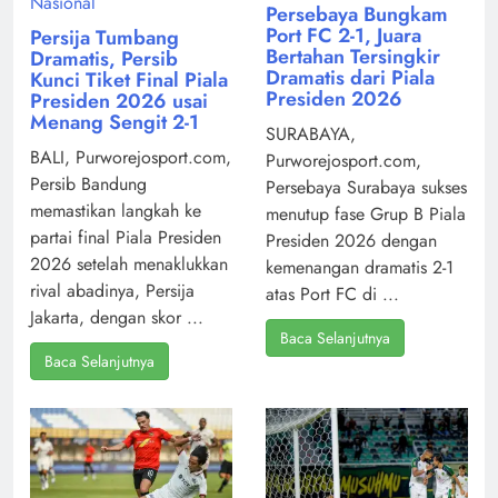
Nasional
Persebaya Bungkam
Port FC 2-1, Juara
Persija Tumbang
Bertahan Tersingkir
Dramatis, Persib
Dramatis dari Piala
Kunci Tiket Final Piala
Presiden 2026
Presiden 2026 usai
Menang Sengit 2-1
SURABAYA,
BALI, Purworejosport.com,
Purworejosport.com,
Persib Bandung
Persebaya Surabaya sukses
memastikan langkah ke
menutup fase Grup B Piala
partai final Piala Presiden
Presiden 2026 dengan
2026 setelah menaklukkan
kemenangan dramatis 2-1
rival abadinya, Persija
atas Port FC di ...
Jakarta, dengan skor ...
Baca Selanjutnya
Baca Selanjutnya