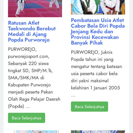
Pembatasan Usia Atlet
Ratusan Atlet
Cabor Bela Diri Popda
Taekwondo Berebut
Jenjang Kedu dan
Medali di Ajang
Provinsi Kecewakan
Popda Purworejo
Banyak Pihak
PURWOREJO,
PURWOREJO, Juknis
purworejosport.com,
Popda tahun ini yang
Sebanyak 220 siswa
mengatur tentang batasan
tingkat SD, SMP/M.Ts,
usia peserta cabor bela
SMA/SMK/MA di
diri yakni maksimal
Kabupaten Purworejo
kelahiran 1 Januari 2005
menjadi peserta Pekan
...
Olah Raga Pelajar Daerah
(Popda) ...
Baca Selanjutnya
Baca Selanjutnya