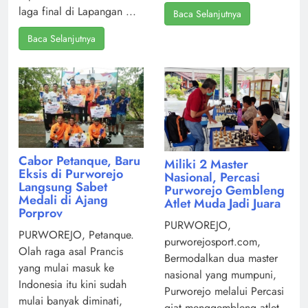
laga final di Lapangan ...
Baca Selanjutnya
Baca Selanjutnya
Cabor Petanque, Baru
Miliki 2 Master
Eksis di Purworejo
Nasional, Percasi
Langsung Sabet
Purworejo Gembleng
Medali di Ajang
Atlet Muda Jadi Juara
Porprov
PURWOREJO,
PURWOREJO, Petanque.
purworejosport.com,
Olah raga asal Prancis
Bermodalkan dua master
yang mulai masuk ke
nasional yang mumpuni,
Indonesia itu kini sudah
Purworejo melalui Percasi
mulai banyak diminati,
giat menggembleng atlet