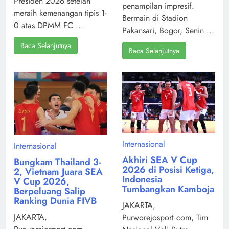
Presiden 2026 setelah
penampilan impresif.
meraih kemenangan tipis 1-
Bermain di Stadion
0 atas DPMM FC ...
Pakansari, Bogor, Senin ...
Baca Selanjutnya
Baca Selanjutnya
Internasional
Internasional
Akhiri SEA V Cup
Bungkam Thailand 3-
2026 di Posisi Ketiga,
2, Vietnam Juara SEA
Indonesia
V Cup 2026,
Tumbangkan Kamboja
Berpeluang Salip
Ranking Dunia FIVB
JAKARTA,
JAKARTA,
Purworejosport.com, Tim