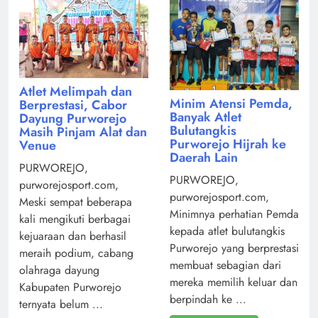
Atlet Melimpah dan
Minim Atensi Pemda,
Berprestasi, Cabor
Banyak Atlet
Dayung Purworejo
Bulutangkis
Masih Pinjam Alat dan
Purworejo Hijrah ke
Venue
Daerah Lain
PURWOREJO,
PURWOREJO,
purworejosport.com,
purworejosport.com,
Meski sempat beberapa
Minimnya perhatian Pemda
kali mengikuti berbagai
kepada atlet bulutangkis
kejuaraan dan berhasil
Purworejo yang berprestasi
meraih podium, cabang
membuat sebagian dari
olahraga dayung
mereka memilih keluar dan
Kabupaten Purworejo
berpindah ke ...
ternyata belum ...