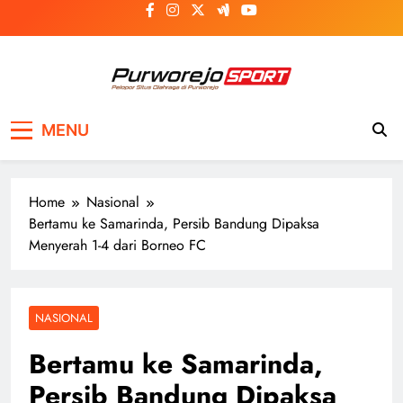
Skip
to
content
Purworejosport
Pelopor Situs Olahraga di Purworejo
MENU
Home
Nasional
Bertamu ke Samarinda, Persib Bandung Dipaksa
Menyerah 1-4 dari Borneo FC
NASIONAL
Bertamu ke Samarinda,
Persib Bandung Dipaksa