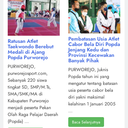
Pembatasan Usia Atlet
Ratusan Atlet
Cabor Bela Diri Popda
Taekwondo Berebut
Jenjang Kedu dan
Medali di Ajang
Provinsi Kecewakan
Popda Purworejo
Banyak Pihak
PURWOREJO,
PURWOREJO, Juknis
purworejosport.com,
Popda tahun ini yang
Sebanyak 220 siswa
mengatur tentang batasan
tingkat SD, SMP/M.Ts,
usia peserta cabor bela
SMA/SMK/MA di
diri yakni maksimal
Kabupaten Purworejo
kelahiran 1 Januari 2005
menjadi peserta Pekan
...
Olah Raga Pelajar Daerah
(Popda) ...
Baca Selanjutnya