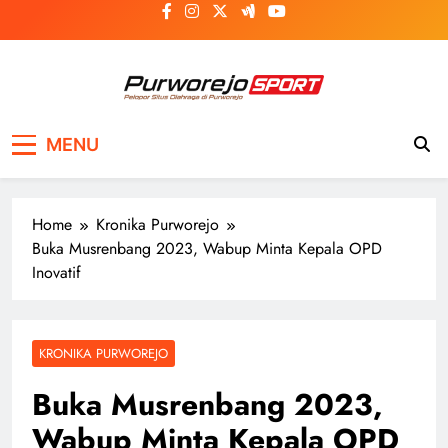
Skip
to
content
Purworejosport
Pelopor Situs Olahraga di Purworejo
MENU
Home
Kronika Purworejo
Buka Musrenbang 2023, Wabup Minta Kepala OPD
Inovatif
KRONIKA PURWOREJO
Buka Musrenbang 2023,
Wabup Minta Kepala OPD