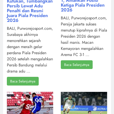
1, Amankan Posisi
Kutukan, Tumbangkan
Ketiga Piala Presiden
Persib Lewat Adu
2026
Penalti dan Resmi
Juara Piala Presiden
BALI, Purworejosport.com,
2026
Persija Jakarta sukses
BALI, Purworejosport.com,
menutup kiprahnya di Piala
Surabaya akhirnya
Presiden 2026 dengan
menorehkan sejarah
hasil manis. Macan
dengan meraih gelar
Kemayoran mengalahkan
perdana Piala Presiden
Arema FC 3-1 ...
2026 setelah mengalahkan
Baca Selanjutnya
Persib Bandung melalui
drama adu ...
Baca Selanjutnya