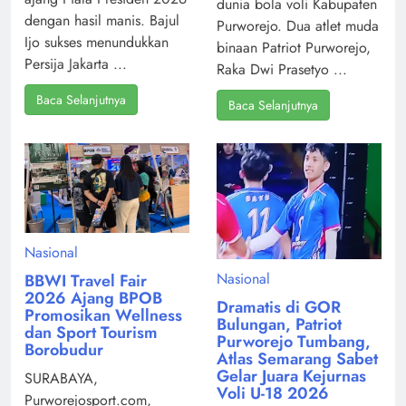
dunia bola voli Kabupaten
dengan hasil manis. Bajul
Purworejo. Dua atlet muda
Ijo sukses menundukkan
binaan Patriot Purworejo,
Persija Jakarta ...
Raka Dwi Prasetyo ...
Baca Selanjutnya
Baca Selanjutnya
Nasional
Nasional
BBWI Travel Fair
2026 Ajang BPOB
Dramatis di GOR
Promosikan Wellness
Bulungan, Patriot
dan Sport Tourism
Purworejo Tumbang,
Borobudur
Atlas Semarang Sabet
Gelar Juara Kejurnas
SURABAYA,
Voli U-18 2026
Purworejosport.com,