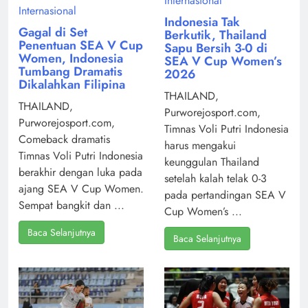
Internasional
Internasional
Indonesia Tak
Gagal di Set
Berkutik, Thailand
Penentuan SEA V Cup
Sapu Bersih 3-0 di
Women, Indonesia
SEA V Cup Women’s
Tumbang Dramatis
2026
Dikalahkan Filipina
THAILAND,
THAILAND,
Purworejosport.com,
Purworejosport.com,
Timnas Voli Putri Indonesia
Comeback dramatis
harus mengakui
Timnas Voli Putri Indonesia
keunggulan Thailand
berakhir dengan luka pada
setelah kalah telak 0-3
ajang SEA V Cup Women.
pada pertandingan SEA V
Sempat bangkit dan ...
Cup Women’s ...
Baca Selanjutnya
Baca Selanjutnya