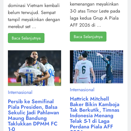
kemenangan meyakinkan
dominasi Vietnam kembali
3-0 atas Timor Leste pada
belum terwujud. Sempat
laga kedua Grup A Piala
tampil meyakinkan dengan
AFF 2026 di ...
merebut set ...
Baca Selanjutnya
Baca Selanjutnya
Internasional
Internasional
Hattrick Mitchell
Persib ke Semifinal
Baker Bikin Kamboja
Piala Presiden, Balsa
Tak Berkutik, Timnas
Sekulic Jadi Pahlawan
Indonesia Menang
Maung Bandung
Telak 5-1 di Laga
Taklukkan DPMM FC
Perdana Piala AFF
1-0