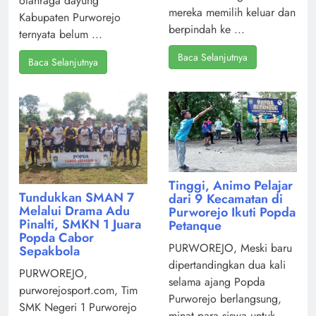
olahraga dayung
mereka memilih keluar dan
Kabupaten Purworejo
berpindah ke ...
ternyata belum ...
Baca Selanjutnya
Baca Selanjutnya
Tinggi, Animo Pelajar
Tundukkan SMAN 7
dari 9 Kecamatan di
Melalui Drama Adu
Purworejo Ikuti Popda
Pinalti, SMKN 1 Juara
Petanque
Popda Cabor
PURWOREJO, Meski baru
Sepakbola
dipertandingkan dua kali
PURWOREJO,
selama ajang Popda
purworejosport.com, Tim
Purworejo berlangsung,
SMK Negeri 1 Purworejo
minat para siswa untuk