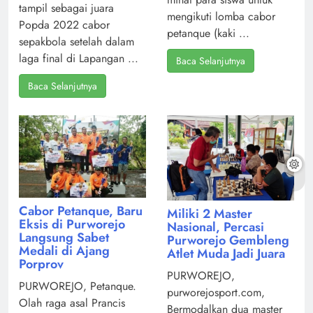
tampil sebagai juara
mengikuti lomba cabor
Popda 2022 cabor
petanque (kaki ...
sepakbola setelah dalam
laga final di Lapangan ...
Baca Selanjutnya
Baca Selanjutnya
Cabor Petanque, Baru
Miliki 2 Master
Eksis di Purworejo
Nasional, Percasi
Langsung Sabet
Purworejo Gembleng
Medali di Ajang
Atlet Muda Jadi Juara
Porprov
PURWOREJO,
PURWOREJO, Petanque.
purworejosport.com,
Olah raga asal Prancis
Bermodalkan dua master