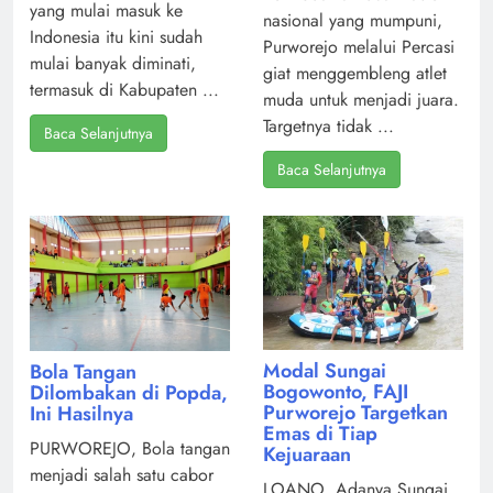
yang mulai masuk ke
nasional yang mumpuni,
Indonesia itu kini sudah
Purworejo melalui Percasi
mulai banyak diminati,
giat menggembleng atlet
termasuk di Kabupaten ...
muda untuk menjadi juara.
Targetnya tidak ...
Baca Selanjutnya
Baca Selanjutnya
Modal Sungai
Bola Tangan
Bogowonto, FAJI
Dilombakan di Popda,
Purworejo Targetkan
Ini Hasilnya
Emas di Tiap
PURWOREJO, Bola tangan
Kejuaraan
menjadi salah satu cabor
LOANO, Adanya Sungai