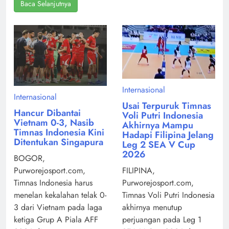
Baca Selanjutnya
Internasional
Internasional
Usai Terpuruk Timnas
Hancur Dibantai
Voli Putri Indonesia
Vietnam 0-3, Nasib
Akhirnya Mampu
Timnas Indonesia Kini
Hadapi Filipina Jelang
Ditentukan Singapura
Leg 2 SEA V Cup
2026
BOGOR,
Purworejosport.com,
FILIPINA,
Timnas Indonesia harus
Purworejosport.com,
menelan kekalahan telak 0-
Timnas Voli Putri Indonesia
3 dari Vietnam pada laga
akhirnya menutup
ketiga Grup A Piala AFF
perjuangan pada Leg 1