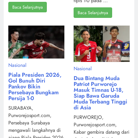
tipis 1-0 pada ...
Baca Selanjutnya
Baca Selanjutnya
Nasional
Nasional
Piala Presiden 2026,
Dua Bintang Muda
Gol Bunuh Diri
Patriot Purworejo
Pankov Bikin
Masuk Timnas U-18,
Persebaya Bungkam
Siap Bawa Garuda
Persija 1-0
Muda Terbang Tinggi
di Asia
SURABAYA,
Purworejosport.com,
PURWOREJO,
Persebaya Surabaya
Purworejosport.com,
mengawali langkahnya di
Kabar gembira datang dari
ajang Piala Presiden 2026