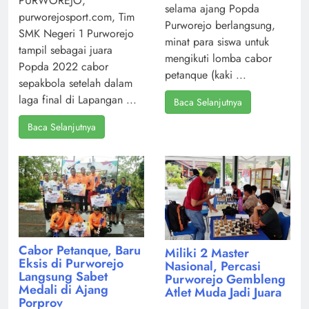
PURWOREJO,
selama ajang Popda
purworejosport.com, Tim
Purworejo berlangsung,
SMK Negeri 1 Purworejo
minat para siswa untuk
tampil sebagai juara
mengikuti lomba cabor
Popda 2022 cabor
petanque (kaki ...
sepakbola setelah dalam
laga final di Lapangan ...
Baca Selanjutnya
Baca Selanjutnya
Cabor Petanque, Baru
Miliki 2 Master
Eksis di Purworejo
Nasional, Percasi
Langsung Sabet
Purworejo Gembleng
Medali di Ajang
Atlet Muda Jadi Juara
Porprov