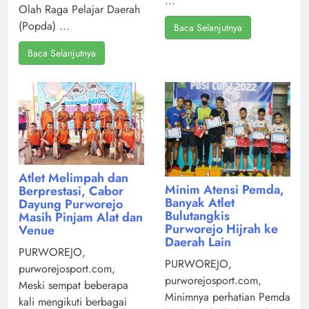
...
Olah Raga Pelajar Daerah
(Popda) ...
Baca Selanjutnya
Baca Selanjutnya
Atlet Melimpah dan
Minim Atensi Pemda,
Berprestasi, Cabor
Banyak Atlet
Dayung Purworejo
Bulutangkis
Masih Pinjam Alat dan
Purworejo Hijrah ke
Venue
Daerah Lain
PURWOREJO,
PURWOREJO,
purworejosport.com,
purworejosport.com,
Meski sempat beberapa
Minimnya perhatian Pemda
kali mengikuti berbagai