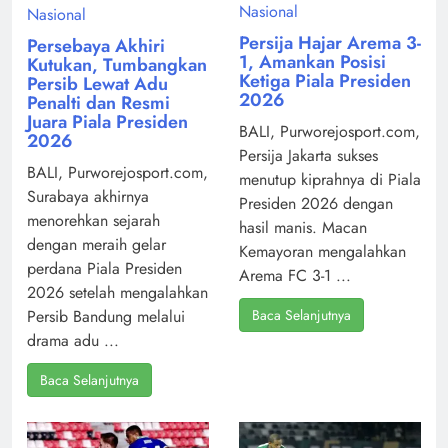
Nasional
Nasional
Persija Hajar Arema 3-
Persebaya Akhiri
1, Amankan Posisi
Kutukan, Tumbangkan
Ketiga Piala Presiden
Persib Lewat Adu
2026
Penalti dan Resmi
Juara Piala Presiden
BALI, Purworejosport.com,
2026
Persija Jakarta sukses
BALI, Purworejosport.com,
menutup kiprahnya di Piala
Surabaya akhirnya
Presiden 2026 dengan
menorehkan sejarah
hasil manis. Macan
dengan meraih gelar
Kemayoran mengalahkan
perdana Piala Presiden
Arema FC 3-1 ...
2026 setelah mengalahkan
Baca Selanjutnya
Persib Bandung melalui
drama adu ...
Baca Selanjutnya