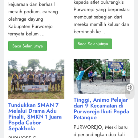
kepada atlet bulutangkis
kejuaraan dan berhasil
Purworejo yang berprestasi
meraih podium, cabang
membuat sebagian dari
olahraga dayung
mereka memilih keluar dan
Kabupaten Purworejo
berpindah ke ...
ternyata belum ...
Baca Selanjutnya
Baca Selanjutnya
Tinggi, Animo Pelajar
Tundukkan SMAN 7
dari 9 Kecamatan di
Melalui Drama Adu
Purworejo Ikuti Popda
Pinalti, SMKN 1 Juara
Petanque
Popda Cabor
PURWOREJO, Meski baru
Sepakbola
dipertandingkan dua kali