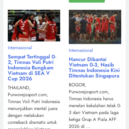
Internasional
Internasional
Sempat Tertinggal 0-
Hancur Dibantai
2, Timnas Voli Putri
Vietnam 0-3, Nasib
Indonesia Bungkam
Timnas Indonesia Kini
Vietnam di SEA V
Ditentukan Singapura
Cup 2026
BOGOR,
THAILAND,
Purworejosport.com,
Purworejosport.com,
Timnas Indonesia harus
Timnas Voli Putri Indonesia
menelan kekalahan telak 0-
menunjukkan mental juara
3 dari Vietnam pada laga
dengan melakukan
ketiga Grup A Piala AFF
comeback dramatis untuk
2026 di ...