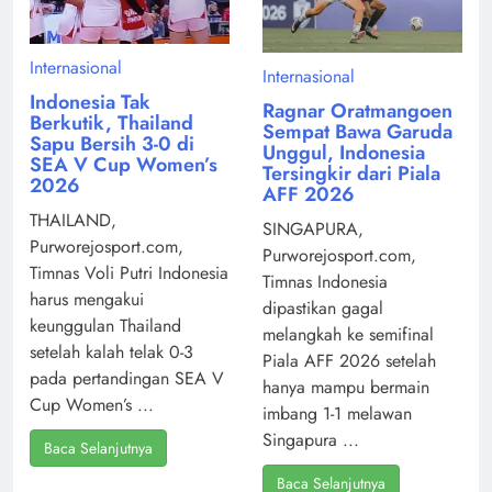
Internasional
Internasional
Indonesia Tak
Ragnar Oratmangoen
Berkutik, Thailand
Sempat Bawa Garuda
Sapu Bersih 3-0 di
Unggul, Indonesia
SEA V Cup Women’s
Tersingkir dari Piala
2026
AFF 2026
THAILAND,
SINGAPURA,
Purworejosport.com,
Purworejosport.com,
Timnas Voli Putri Indonesia
Timnas Indonesia
harus mengakui
dipastikan gagal
keunggulan Thailand
melangkah ke semifinal
setelah kalah telak 0-3
Piala AFF 2026 setelah
pada pertandingan SEA V
hanya mampu bermain
Cup Women’s ...
imbang 1-1 melawan
Singapura ...
Baca Selanjutnya
Baca Selanjutnya