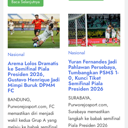
Baca Selanjutnya
Nasional
Nasional
Yuran Fernandes Jadi
Arema Lolos Dramatis
Pahlawan Persebaya,
ke Semifinal Piala
Tumbangkan PSMS 1-
Presiden 2026,
0, Kunci Tiket
Gustavo Henrique Jadi
Semifinal Piala
Mimpi Buruk DPMM
Presiden 2026
FC
SURABAYA,
BANDUNG,
Purworejosport.com,
Purworejosport.com, FC
Surabaya memastikan
memastikan diri menjadi
langkah ke babak semifinal
wakil kedua Grup A yang
Piala Presiden 2026
melaju ke babak semifinal