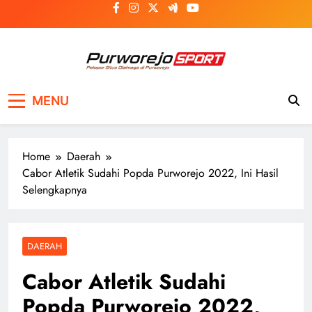
Skip
to
content
Purworejosport
Pelopor Situs Olahraga di Purworejo
MENU
Home
Daerah
Cabor Atletik Sudahi Popda Purworejo 2022, Ini Hasil
Selengkapnya
DAERAH
Cabor Atletik Sudahi
Popda Purworejo 2022,