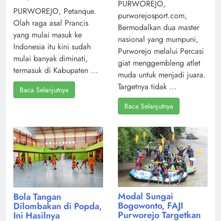
PURWOREJO,
PURWOREJO, Petanque.
purworejosport.com,
Olah raga asal Prancis
Bermodalkan dua master
yang mulai masuk ke
nasional yang mumpuni,
Indonesia itu kini sudah
Purworejo melalui Percasi
mulai banyak diminati,
giat menggembleng atlet
termasuk di Kabupaten ...
muda untuk menjadi juara.
Targetnya tidak ...
Baca Selanjutnya
Baca Selanjutnya
Modal Sungai
Bola Tangan
Bogowonto, FAJI
Dilombakan di Popda,
Purworejo Targetkan
Ini Hasilnya