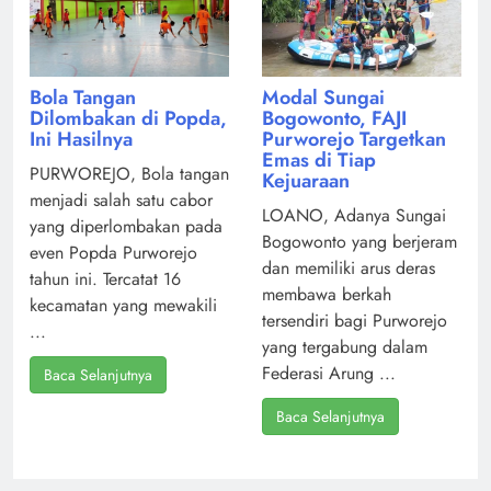
Modal Sungai
Bola Tangan
Bogowonto, FAJI
Dilombakan di Popda,
Purworejo Targetkan
Ini Hasilnya
Emas di Tiap
PURWOREJO, Bola tangan
Kejuaraan
menjadi salah satu cabor
LOANO, Adanya Sungai
yang diperlombakan pada
Bogowonto yang berjeram
even Popda Purworejo
dan memiliki arus deras
tahun ini. Tercatat 16
membawa berkah
kecamatan yang mewakili
tersendiri bagi Purworejo
...
yang tergabung dalam
Federasi Arung ...
Baca Selanjutnya
Baca Selanjutnya