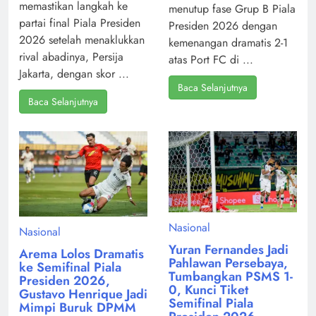
memastikan langkah ke
menutup fase Grup B Piala
partai final Piala Presiden
Presiden 2026 dengan
2026 setelah menaklukkan
kemenangan dramatis 2-1
rival abadinya, Persija
atas Port FC di ...
Jakarta, dengan skor ...
Baca Selanjutnya
Baca Selanjutnya
Nasional
Nasional
Yuran Fernandes Jadi
Arema Lolos Dramatis
Pahlawan Persebaya,
ke Semifinal Piala
Tumbangkan PSMS 1-
Presiden 2026,
0, Kunci Tiket
Gustavo Henrique Jadi
Semifinal Piala
Mimpi Buruk DPMM