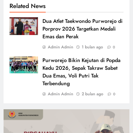
Related News
Dua Atlet Taekwondo Purworejo di
Porprov 2026 Targetkan Medali
Emas dan Perak
Admin Admin
1 bulan ago
0
Purworejo Bikin Kejutan di Popda
Kedu 2026, Sepak Takraw Sabet
Dua Emas, Voli Putri Tak
Terbendung
Admin Admin
2 bulan ago
0