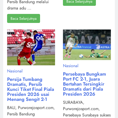
Baca Selanjutnya
Persib Bandung melalui
drama adu ...
Baca Selanjutnya
Nasional
Nasional
Persebaya Bungkam
Port FC 2-1, Juara
Persija Tumbang
Bertahan Tersingkir
Dramatis, Persib
Dramatis dari Piala
Kunci Tiket Final Piala
Presiden 2026
Presiden 2026 usai
Menang Sengit 2-1
SURABAYA,
BALI, Purworejosport.com,
Purworejosport.com,
Persib Bandung
Persebaya Surabaya sukses