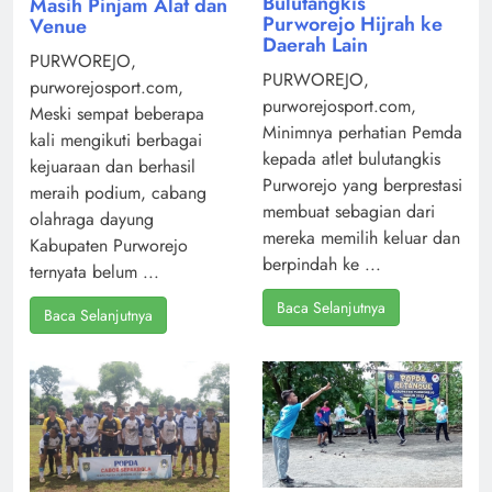
Bulutangkis
Masih Pinjam Alat dan
Purworejo Hijrah ke
Venue
Daerah Lain
PURWOREJO,
PURWOREJO,
purworejosport.com,
purworejosport.com,
Meski sempat beberapa
Minimnya perhatian Pemda
kali mengikuti berbagai
kepada atlet bulutangkis
kejuaraan dan berhasil
Purworejo yang berprestasi
meraih podium, cabang
membuat sebagian dari
olahraga dayung
mereka memilih keluar dan
Kabupaten Purworejo
berpindah ke ...
ternyata belum ...
Baca Selanjutnya
Baca Selanjutnya