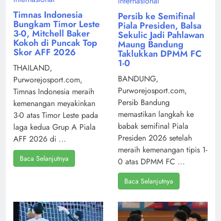
Internasional
Timnas Indonesia
Persib ke Semifinal
Bungkam Timor Leste
Piala Presiden, Balsa
3-0, Mitchell Baker
Sekulic Jadi Pahlawan
Kokoh di Puncak Top
Maung Bandung
Skor AFF 2026
Taklukkan DPMM FC
1-0
THAILAND,
BANDUNG,
Purworejosport.com,
Purworejosport.com,
Timnas Indonesia meraih
Persib Bandung
kemenangan meyakinkan
memastikan langkah ke
3-0 atas Timor Leste pada
babak semifinal Piala
laga kedua Grup A Piala
Presiden 2026 setelah
AFF 2026 di ...
meraih kemenangan tipis 1-
Baca Selanjutnya
0 atas DPMM FC ...
Baca Selanjutnya