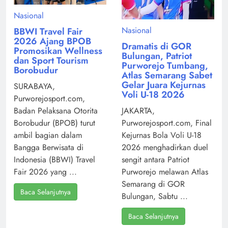
Nasional
Nasional
BBWI Travel Fair
2026 Ajang BPOB
Dramatis di GOR
Promosikan Wellness
Bulungan, Patriot
dan Sport Tourism
Purworejo Tumbang,
Borobudur
Atlas Semarang Sabet
Gelar Juara Kejurnas
SURABAYA,
Voli U-18 2026
Purworejosport.com,
Badan Pelaksana Otorita
JAKARTA,
Borobudur (BPOB) turut
Purworejosport.com, Final
ambil bagian dalam
Kejurnas Bola Voli U-18
Bangga Berwisata di
2026 menghadirkan duel
Indonesia (BBWI) Travel
sengit antara Patriot
Fair 2026 yang ...
Purworejo melawan Atlas
Semarang di GOR
Baca Selanjutnya
Bulungan, Sabtu ...
Baca Selanjutnya