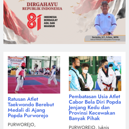
Pembatasan Usia Atlet
Ratusan Atlet
Cabor Bela Diri Popda
Taekwondo Berebut
Jenjang Kedu dan
Medali di Ajang
Provinsi Kecewakan
Popda Purworejo
Banyak Pihak
PURWOREJO,
PURWOREJO, Juknis