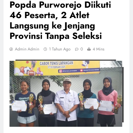
Popda Purworejo Diikuti
46 Peserta, 2 Atlet
Langsung ke Jenjang
Provinsi Tanpa Seleksi
Admin Admin
1 Tahun Ago
0
4 Mins