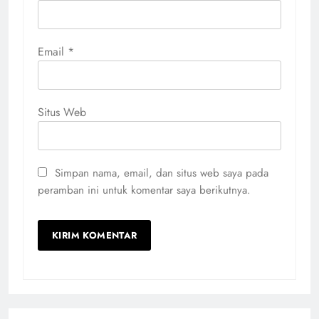
Email
*
Situs Web
Simpan nama, email, dan situs web saya pada
peramban ini untuk komentar saya berikutnya.