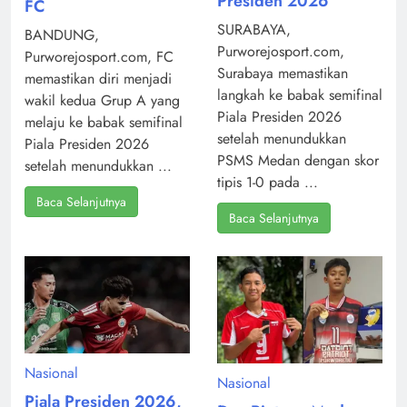
Presiden 2026
FC
SURABAYA,
BANDUNG,
Purworejosport.com,
Purworejosport.com, FC
Surabaya memastikan
memastikan diri menjadi
langkah ke babak semifinal
wakil kedua Grup A yang
Piala Presiden 2026
melaju ke babak semifinal
setelah menundukkan
Piala Presiden 2026
PSMS Medan dengan skor
setelah menundukkan ...
tipis 1-0 pada ...
Baca Selanjutnya
Baca Selanjutnya
Nasional
Nasional
Piala Presiden 2026,