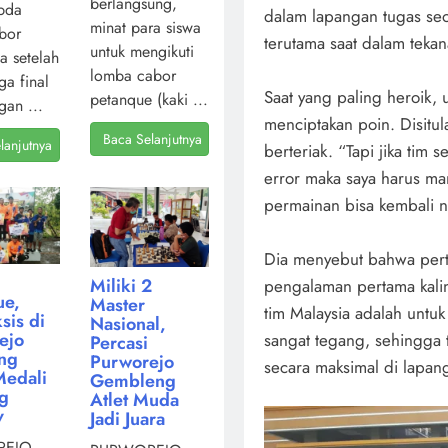
berlangsung,
pda
dalam lapangan tugas seo
minat para siswa
bor
terutama saat dalam tekan
untuk mengikuti
a setelah
lomba cabor
ga final
Saat yang paling heroik, 
petanque (kaki ...
gan ...
menciptakan poin. Disitu
Baca Selanjutnya
lanjutnya
berteriak. “Tapi jika tim
error maka saya harus m
permainan bisa kembali n
Dia menyebut bahwa per
Miliki 2
pengalaman pertama kalin
ue,
Master
tim Malaysia adalah untu
sis di
Nasional,
ejo
sangat tegang, sehingga t
Percasi
ng
Purworejo
secara maksimal di lapan
Medali
Gembleng
ng
Atlet Muda
v
Jadi Juara
EJO,