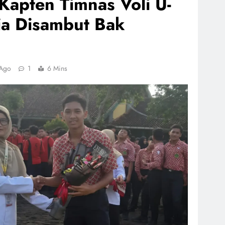
Kapten Timnas Voli U-
ia Disambut Bak
 Ago
1
6 Mins