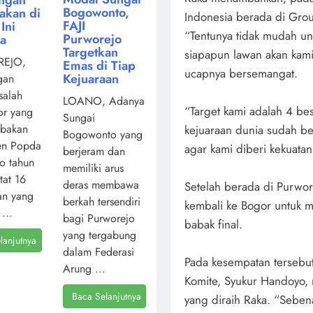
Bogowonto,
akan di
Indonesia berada di Gro
FAJI
Ini
“Tentunya tidak mudah unt
Purworejo
ya
Targetkan
siapapun lawan akan kami
EJO,
Emas di Tiap
ucapnya bersemangat.
Kejuaraan
gan
salah
LOANO, Adanya
“Target kami adalah 4 be
or yang
Sungai
mbakan
kejuaraan dunia sudah b
Bogowonto yang
en Popda
agar kami diberi kekuata
berjeram dan
o tahun
memiliki arus
atat 16
deras membawa
Setelah berada di Purwo
an yang
berkah tersendiri
kembali ke Bogor untuk 
...
bagi Purworejo
babak final.
yang tergabung
lanjutnya
dalam Federasi
Pada kesempatan tersebu
Arung ...
Komite, Syukur Handoyo, 
Baca Selanjutnya
yang diraih Raka. “Sebena