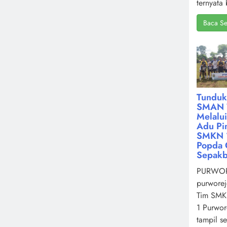
ternyata 
Baca Se
Tunduk
SMAN 
Melalu
Adu Pin
SMKN 1
Popda 
Sepakb
PURWOR
purworej
Tim SMK
1 Purwor
tampil s