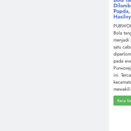
Dilomb
Popda, 
Hasiln
PURWOR
Bola tan
menjadi 
satu cab
diperlo
pada ev
Purworej
ini. Terc
kecamat
mewakili 
Baca Se