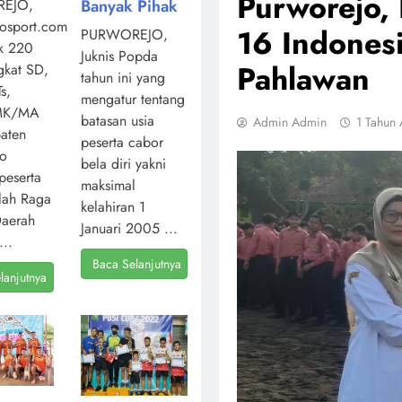
Purworejo, 
Banyak Pihak
EJO,
osport.com,
16 Indones
PURWOREJO,
k 220
Juknis Popda
Pahlawan
ngkat SD,
tahun ini yang
s,
mengatur tentang
MK/MA
batasan usia
Admin Admin
1 Tahun
aten
peserta cabor
jo
bela diri yakni
peserta
maksimal
lah Raga
kelahiran 1
Daerah
Januari 2005 ...
...
Baca Selanjutnya
lanjutnya