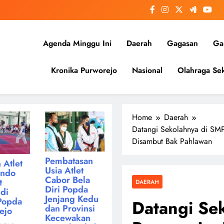
Agenda Minggu Ini
Daerah
Gagasan
Gal
Kronika Purworejo
Nasional
Olahraga Sek
Home
Daerah
Datangi Sekolahnya di SMP
Disambut Bak Pahlawan
Pembatasan
 Atlet
Usia Atlet
ondo
Cabor Bela
t
DAERAH
Diri Popda
di
Jenjang Kedu
Popda
Datangi Se
dan Provinsi
ejo
Kecewakan