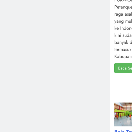
Petanque
raga asa
yang mul
ke Indone
kini sud
banyak d
termasuk
Kabupate
Baca Se
Bola T