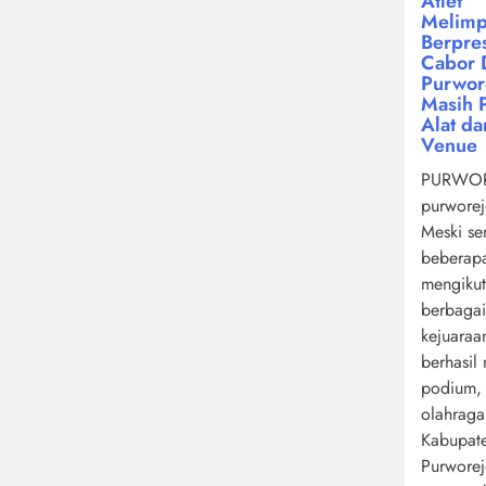
Atlet
Melimp
Berpres
Cabor 
Purwor
Masih 
Alat da
Venue
PURWOR
purworej
Meski se
beberapa
mengikut
berbagai
kejuaraa
berhasil
podium,
olahrag
Kabupat
Purwore