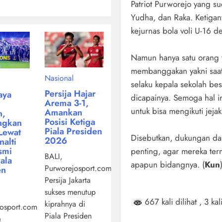
Patriot Purworejo yang su
Yudha, dan Raka. Ketigan
kejurnas bola voli U-16 d
Namun hanya satu orang y
membanggakan yakni saat
Nasional
selaku kepala sekolah be
Persija Hajar
aya
dicapainya. Semoga hal in
Arema 3-1,
untuk bisa mengikuti jeja
Amankan
n,
Posisi Ketiga
ngkan
Piala Presiden
Lewat
Disebutkan, dukungan dar
2026
alti
smi
penting, agar mereka term
BALI,
iala
apapun bidangnya. (
Kun
Purworejosport.com,
en
Persija Jakarta
sukses menutup
667 kali dilihat
, 3 kal
kiprahnya di
osport.com,
Piala Presiden
a