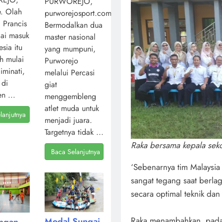
PURWOREJO,
. Olah
purworejosport.com,
l Prancis
Bermodalkan dua
ai masuk
master nasional
sia itu
yang mumpuni,
ah mulai
Purworejo
iminati,
melalui Percasi
 di
giat
n ...
menggembleng
atlet muda untuk
lanjutnya
menjadi juara.
Targetnya tidak ...
Raka bersama kepala seko
Baca Selanjutnya
‘Sebenarnya tim Malaysia 
sangat tegang saat berl
secara optimal teknik dan t
Raka menambahkan, pada P
Modal Sungai
angan