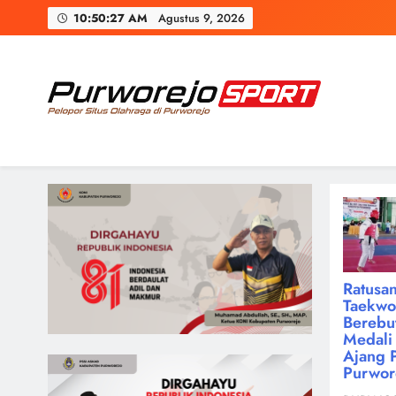
Skip
10:50:28 AM
Agustus 9, 2026
to
content
Purworejosport
Pelopor Situs Olahraga di Purworejo
Ratusan
Taekw
Berebu
Medali 
Ajang 
Purwor