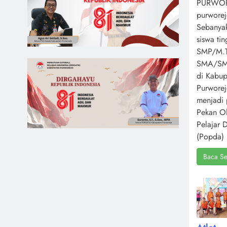
PURWOR
purworej
Sebanya
siswa ti
SMP/M.T
SMA/S
di Kabup
Purwore
menjadi 
Pekan O
Pelajar 
(Popda) 
Baca Se