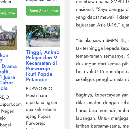
membawa nama SMPN 18 Pu
belum ...
nasional. “Saya bangga da
Baca Selanjutnya
lanjutnya
yang dapat mewakili daer
kejuaraan Asia U-16,” uja
“Selaku siswa SMPN 18, s
tak terhingga kepada kep
Tinggi, Animo
kan
teman-teman semuanya. Ke
Pelajar dari 9
7
Kecamatan di
dukungan dari semua piha
i Drama
Purworejo
bola voli U-16 dan diperc
alti,
Ikuti Popda
 Juara
sekaligus penghormatan b
Petanque
Cabor
ola
PURWOREJO,
Baginya, kepercayaan ya
Meski baru
EJO,
dilaksanakan dengan seba
dipertandingkan
osport.com,
dua kali selama
harus bisa menjadi jemba
 Negeri
ajang Popda
lapangan. Untuk menjaga 
ejo
Purworejo
ebagai
latihan bersama-sama, me