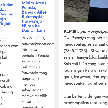
Minim Atensi
ah dan
Pemda,
tasi,
Banyak Atlet
Dayung
Bulutangkis
ejo
Purworejo
Pinjam
Hijrah ke
n
Daerah Lain
KEMIRI,
purworejospo
Dwi Prasetyo yang berma
PURWOREJO,
EJO,
purworejosport.com,
mendapat apresiasi saat 
osport.com,
Minimnya
(28/5/2025). Siswa kelas
mpat
perhatian Pemda
setelah timnya lolos kualif
 kali
kepada atlet
i
Bola voli U-16 yang akan 
bulutangkis
Kedatangan Raka di sekol
Purworejo yang
n dan
guru, karyawan, dan sege
berprestasi
 meraih
mendapatkan buket serta 
membuat
 cabang
sebagian dari
a dayung
mereka memilih
Usai bertemu dengan wa
en
keluar dan
menyampaikan rasa bangga
jo
berpindah ke ...