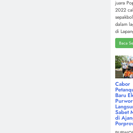
juara Po
2022 ca
sepakbol
dalam la
di Lapan
Baca Se
Cabor
Petanq
Baru Ek
Purwor
Langsu
Sabet 
di Aja
Porpro
PURWOR