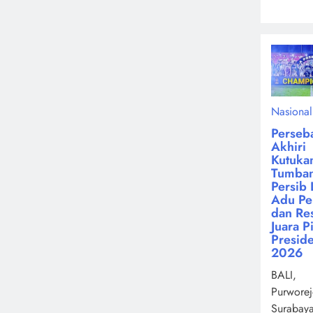
Nasional
Perseb
Akhiri
Kutuka
Tumba
Persib 
Adu Pen
dan Re
Juara P
Presid
2026
BALI,
Purworej
Surabay