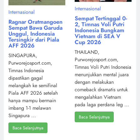
Internasional
Internasional
Sempat Tertinggal 0-
Ragnar Oratmangoen
2, Timnas Voli Putri
Sempat Bawa Garuda
Indonesia Bungkam
Unggul, Indonesia
Vietnam di SEA V
Tersingkir dari Piala
Cup 2026
AFF 2026
THAILAND,
SINGAPURA,
Purworejosport.com,
Purworejosport.com,
Timnas Voli Putri Indonesia
Timnas Indonesia
menunjukkan mental juara
dipastikan gagal
dengan melakukan
melangkah ke semifinal
comeback dramatis untuk
Piala AFF 2026 setelah
mengalahkan Vietnam
hanya mampu bermain
pada laga perdana leg ...
imbang 1-1 melawan
Singapura ...
Baca Selanjutnya
Baca Selanjutnya