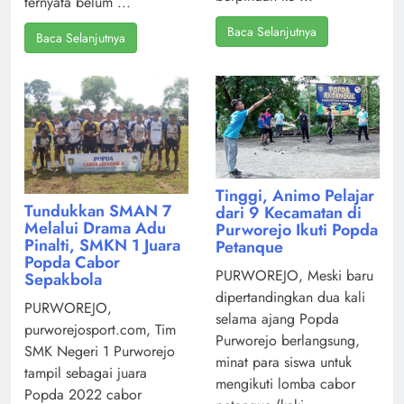
ternyata belum ...
Baca Selanjutnya
Baca Selanjutnya
Tinggi, Animo Pelajar
Tundukkan SMAN 7
dari 9 Kecamatan di
Melalui Drama Adu
Purworejo Ikuti Popda
Pinalti, SMKN 1 Juara
Petanque
Popda Cabor
PURWOREJO, Meski baru
Sepakbola
dipertandingkan dua kali
PURWOREJO,
selama ajang Popda
purworejosport.com, Tim
Purworejo berlangsung,
SMK Negeri 1 Purworejo
minat para siswa untuk
tampil sebagai juara
mengikuti lomba cabor
Popda 2022 cabor