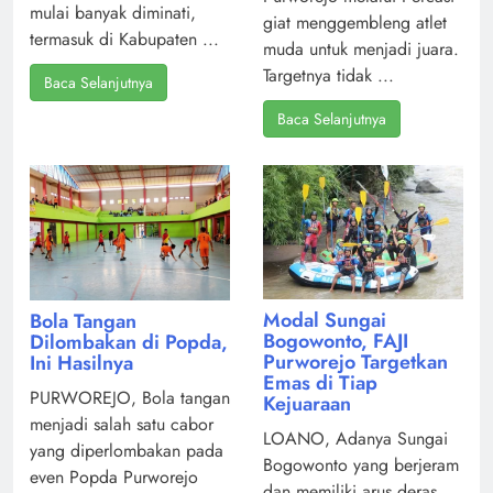
mulai banyak diminati,
giat menggembleng atlet
termasuk di Kabupaten ...
muda untuk menjadi juara.
Targetnya tidak ...
Baca Selanjutnya
Baca Selanjutnya
Modal Sungai
Bola Tangan
Bogowonto, FAJI
Dilombakan di Popda,
Purworejo Targetkan
Ini Hasilnya
Emas di Tiap
PURWOREJO, Bola tangan
Kejuaraan
menjadi salah satu cabor
LOANO, Adanya Sungai
yang diperlombakan pada
Bogowonto yang berjeram
even Popda Purworejo
dan memiliki arus deras