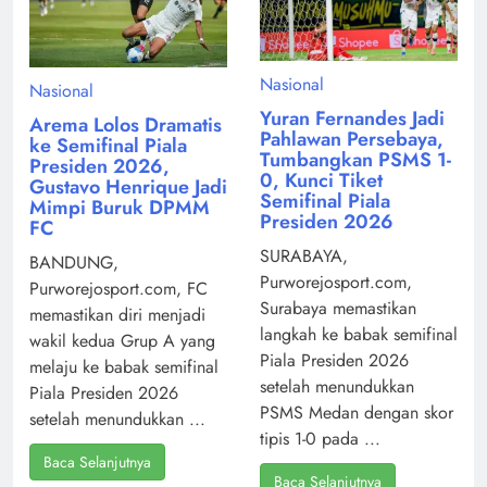
Nasional
Nasional
Yuran Fernandes Jadi
Arema Lolos Dramatis
Pahlawan Persebaya,
ke Semifinal Piala
Tumbangkan PSMS 1-
Presiden 2026,
0, Kunci Tiket
Gustavo Henrique Jadi
Semifinal Piala
Mimpi Buruk DPMM
Presiden 2026
FC
SURABAYA,
BANDUNG,
Purworejosport.com,
Purworejosport.com, FC
Surabaya memastikan
memastikan diri menjadi
langkah ke babak semifinal
wakil kedua Grup A yang
Piala Presiden 2026
melaju ke babak semifinal
setelah menundukkan
Piala Presiden 2026
PSMS Medan dengan skor
setelah menundukkan ...
tipis 1-0 pada ...
Baca Selanjutnya
Baca Selanjutnya