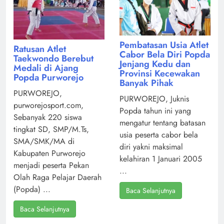
Pembatasan Usia Atlet
Ratusan Atlet
Cabor Bela Diri Popda
Taekwondo Berebut
Jenjang Kedu dan
Medali di Ajang
Provinsi Kecewakan
Popda Purworejo
Banyak Pihak
PURWOREJO,
PURWOREJO, Juknis
purworejosport.com,
Popda tahun ini yang
Sebanyak 220 siswa
mengatur tentang batasan
tingkat SD, SMP/M.Ts,
usia peserta cabor bela
SMA/SMK/MA di
diri yakni maksimal
Kabupaten Purworejo
kelahiran 1 Januari 2005
menjadi peserta Pekan
...
Olah Raga Pelajar Daerah
(Popda) ...
Baca Selanjutnya
Baca Selanjutnya