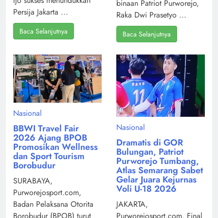
Ijo sukses menundukkan
binaan Patriot Purworejo,
Persija Jakarta ...
Raka Dwi Prasetyo ...
Baca Selanjutnya
Baca Selanjutnya
Nasional
Nasional
BBWI Travel Fair
2026 Ajang BPOB
Dramatis di GOR
Promosikan Wellness
Bulungan, Patriot
dan Sport Tourism
Purworejo Tumbang,
Borobudur
Atlas Semarang Sabet
Gelar Juara Kejurnas
SURABAYA,
Voli U-18 2026
Purworejosport.com,
Badan Pelaksana Otorita
JAKARTA,
Borobudur (BPOB) turut
Purworejosport.com, Final