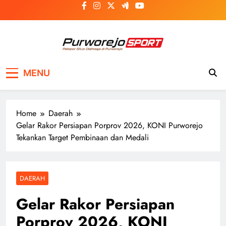
Skip
to
content
Purworejosport
Pelopor Situs Olahraga di Purworejo
MENU
Home
Daerah
Gelar Rakor Persiapan Porprov 2026, KONI Purworejo
Tekankan Target Pembinaan dan Medali
DAERAH
Gelar Rakor Persiapan
Porprov 2026, KONI