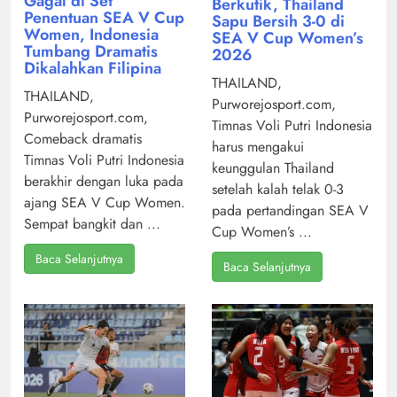
Gagal di Set
Berkutik, Thailand
Penentuan SEA V Cup
Sapu Bersih 3-0 di
Women, Indonesia
SEA V Cup Women’s
Tumbang Dramatis
2026
Dikalahkan Filipina
THAILAND,
THAILAND,
Purworejosport.com,
Purworejosport.com,
Timnas Voli Putri Indonesia
Comeback dramatis
harus mengakui
Timnas Voli Putri Indonesia
keunggulan Thailand
berakhir dengan luka pada
setelah kalah telak 0-3
ajang SEA V Cup Women.
pada pertandingan SEA V
Sempat bangkit dan ...
Cup Women’s ...
Baca Selanjutnya
Baca Selanjutnya