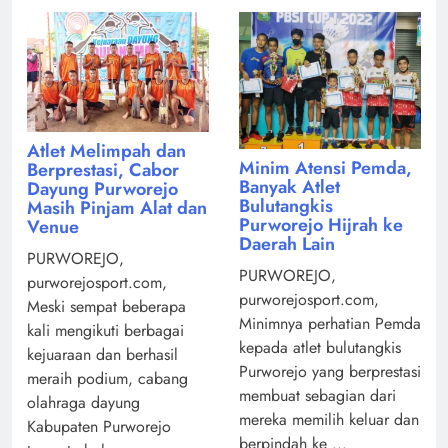
Atlet Melimpah dan
Minim Atensi Pemda,
Berprestasi, Cabor
Banyak Atlet
Dayung Purworejo
Bulutangkis
Masih Pinjam Alat dan
Purworejo Hijrah ke
Venue
Daerah Lain
PURWOREJO,
PURWOREJO,
purworejosport.com,
purworejosport.com,
Meski sempat beberapa
Minimnya perhatian Pemda
kali mengikuti berbagai
kepada atlet bulutangkis
kejuaraan dan berhasil
Purworejo yang berprestasi
meraih podium, cabang
membuat sebagian dari
olahraga dayung
mereka memilih keluar dan
Kabupaten Purworejo
berpindah ke ...