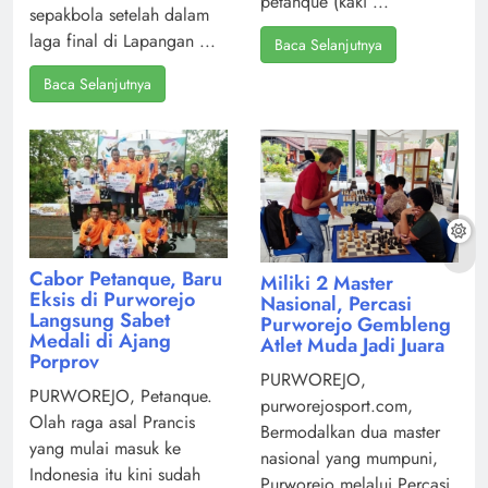
petanque (kaki ...
sepakbola setelah dalam
laga final di Lapangan ...
Baca Selanjutnya
Baca Selanjutnya
Cabor Petanque, Baru
Miliki 2 Master
Eksis di Purworejo
Nasional, Percasi
Langsung Sabet
Purworejo Gembleng
Medali di Ajang
Atlet Muda Jadi Juara
Porprov
PURWOREJO,
PURWOREJO, Petanque.
purworejosport.com,
Olah raga asal Prancis
Bermodalkan dua master
yang mulai masuk ke
nasional yang mumpuni,
Indonesia itu kini sudah
Purworejo melalui Percasi