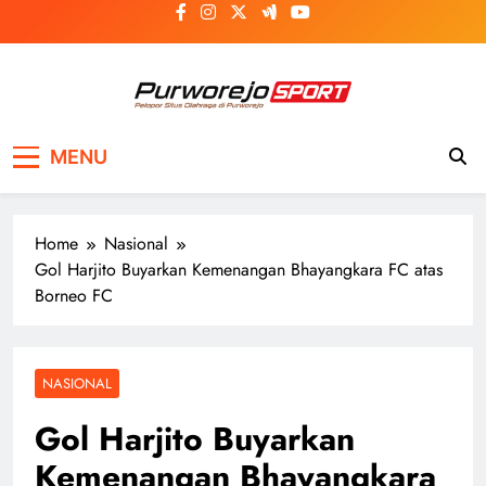
Skip
to
content
Purworejosport
Pelopor Situs Olahraga di Purworejo
MENU
Home
Nasional
Gol Harjito Buyarkan Kemenangan Bhayangkara FC atas
Borneo FC
NASIONAL
Gol Harjito Buyarkan
Kemenangan Bhayangkara