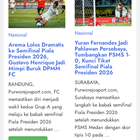
Nasional
Nasional
Yuran Fernandes Jadi
Arema Lolos Dramatis
Pahlawan Persebaya,
ke Semifinal Piala
Tumbangkan PSMS 1-
Presiden 2026,
0, Kunci Tiket
Gustavo Henrique Jadi
Semifinal Piala
Mimpi Buruk DPMM
Presiden 2026
FC
SURABAYA,
BANDUNG,
Purworejosport.com,
Purworejosport.com, FC
Surabaya memastikan
memastikan diri menjadi
langkah ke babak semifinal
wakil kedua Grup A yang
Piala Presiden 2026
melaju ke babak semifinal
setelah menundukkan
Piala Presiden 2026
PSMS Medan dengan skor
setelah menundukkan ...
tipis 1-0 pada ...