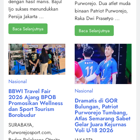
dengan hasil manis. Bajul
Purworejo. Dua atlet muda
Ijo sukses menundukkan
binaan Patriot Purworejo,
Persija Jakarta ...
Raka Dwi Prasetyo ...
Baca Selanjutnya
Baca Selanjutnya
Nasional
Nasional
BBWI Travel Fair
2026 Ajang BPOB
Dramatis di GOR
Promosikan Wellness
Bulungan, Patriot
dan Sport Tourism
Purworejo Tumbang,
Borobudur
Atlas Semarang Sabet
Gelar Juara Kejurnas
SURABAYA,
Voli U-18 2026
Purworejosport.com,
Badan Pelaksana Otorita