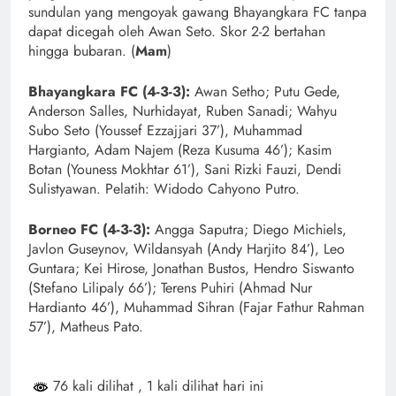
sundulan yang mengoyak gawang Bhayangkara FC tanpa
dapat dicegah oleh Awan Seto. Skor 2-2 bertahan
hingga bubaran. (
Mam
)
Bhayangkara FC (4-3-3):
Awan Setho; Putu Gede,
Anderson Salles, Nurhidayat, Ruben Sanadi; Wahyu
Subo Seto (Youssef Ezzajjari 37’), Muhammad
Hargianto, Adam Najem (Reza Kusuma 46’); Kasim
Botan (Youness Mokhtar 61’), Sani Rizki Fauzi, Dendi
Sulistyawan. Pelatih: Widodo Cahyono Putro.
Borneo FC (4-3-3):
Angga Saputra; Diego Michiels,
Javlon Guseynov, Wildansyah (Andy Harjito 84’), Leo
Guntara; Kei Hirose, Jonathan Bustos, Hendro Siswanto
(Stefano Lilipaly 66’); Terens Puhiri (Ahmad Nur
Hardianto 46’), Muhammad Sihran (Fajar Fathur Rahman
57’), Matheus Pato.
76 kali dilihat
, 1 kali dilihat hari ini