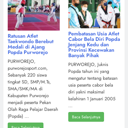
Pembatasan Usia Atlet
Ratusan Atlet
Cabor Bela Diri Popda
Taekwondo Berebut
Jenjang Kedu dan
Medali di Ajang
Provinsi Kecewakan
Popda Purworejo
Banyak Pihak
PURWOREJO,
PURWOREJO, Juknis
purworejosport.com,
Popda tahun ini yang
Sebanyak 220 siswa
mengatur tentang batasan
tingkat SD, SMP/M.Ts,
usia peserta cabor bela
SMA/SMK/MA di
diri yakni maksimal
Kabupaten Purworejo
kelahiran 1 Januari 2005
menjadi peserta Pekan
...
Olah Raga Pelajar Daerah
(Popda) ...
Baca Selanjutnya
Baca Selanjutnya