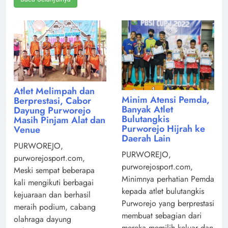
Atlet Melimpah dan
Minim Atensi Pemda,
Berprestasi, Cabor
Banyak Atlet
Dayung Purworejo
Bulutangkis
Masih Pinjam Alat dan
Purworejo Hijrah ke
Venue
Daerah Lain
PURWOREJO,
PURWOREJO,
purworejosport.com,
purworejosport.com,
Meski sempat beberapa
Minimnya perhatian Pemda
kali mengikuti berbagai
kepada atlet bulutangkis
kejuaraan dan berhasil
Purworejo yang berprestasi
meraih podium, cabang
membuat sebagian dari
olahraga dayung
mereka memilih keluar dan