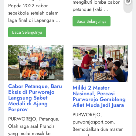
mengikuti lomba cabor
Popda 2022 cabor
petanque (kaki ...
sepakbola setelah dalam
laga final di Lapangan ...
Baca Selanjutnya
Baca Selanjutnya
Cabor Petanque, Baru
Miliki 2 Master
Eksis di Purworejo
Nasional, Percasi
Langsung Sabet
Purworejo Gembleng
Medali di Ajang
Atlet Muda Jadi Juara
Porprov
PURWOREJO,
PURWOREJO, Petanque.
purworejosport.com,
Olah raga asal Prancis
Bermodalkan dua master
yang mulai masuk ke