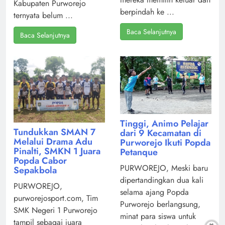
Kabupaten Purworejo
berpindah ke ...
ternyata belum ...
Baca Selanjutnya
Baca Selanjutnya
Tinggi, Animo Pelajar
Tundukkan SMAN 7
dari 9 Kecamatan di
Melalui Drama Adu
Purworejo Ikuti Popda
Pinalti, SMKN 1 Juara
Petanque
Popda Cabor
PURWOREJO, Meski baru
Sepakbola
dipertandingkan dua kali
PURWOREJO,
selama ajang Popda
purworejosport.com, Tim
Purworejo berlangsung,
SMK Negeri 1 Purworejo
minat para siswa untuk
tampil sebagai juara