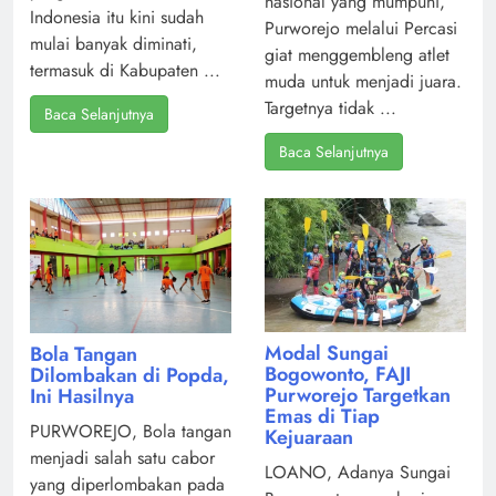
nasional yang mumpuni,
Indonesia itu kini sudah
Purworejo melalui Percasi
mulai banyak diminati,
giat menggembleng atlet
termasuk di Kabupaten ...
muda untuk menjadi juara.
Targetnya tidak ...
Baca Selanjutnya
Baca Selanjutnya
Modal Sungai
Bola Tangan
Bogowonto, FAJI
Dilombakan di Popda,
Purworejo Targetkan
Ini Hasilnya
Emas di Tiap
PURWOREJO, Bola tangan
Kejuaraan
menjadi salah satu cabor
LOANO, Adanya Sungai
yang diperlombakan pada