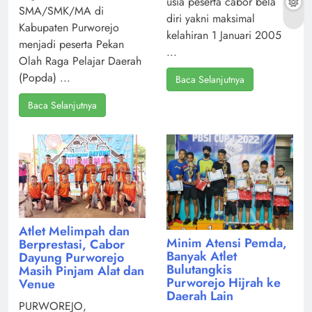
usia peserta cabor bela
SMA/SMK/MA di
diri yakni maksimal
Kabupaten Purworejo
kelahiran 1 Januari 2005
menjadi peserta Pekan
...
Olah Raga Pelajar Daerah
(Popda) ...
Baca Selanjutnya
Baca Selanjutnya
Atlet Melimpah dan
Minim Atensi Pemda,
Berprestasi, Cabor
Banyak Atlet
Dayung Purworejo
Bulutangkis
Masih Pinjam Alat dan
Purworejo Hijrah ke
Venue
Daerah Lain
PURWOREJO,