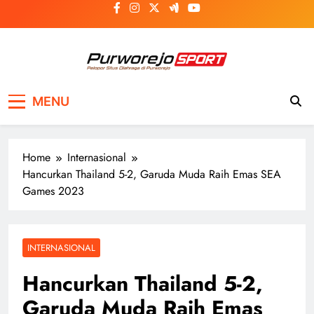
Skip
to
content
Purworejosport
Pelopor Situs Olahraga di Purworejo
MENU
Home
Internasional
Hancurkan Thailand 5-2, Garuda Muda Raih Emas SEA
Games 2023
INTERNASIONAL
Hancurkan Thailand 5-2,
Garuda Muda Raih Emas