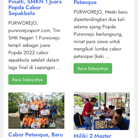
Pinalti, SMKN 1 Juara
Petanque
Popda Cabor
PURWOREJO, Meski baru
Sepakbola
dipertandingkan dua kali
PURWOREJO,
selama ajang Popda
purworejosport.com, Tim
Purworejo berlangsung,
SMK Negeri 1 Purworejo
minat para siswa untuk
tampil sebagai juara
mengikuti lomba cabor
Popda 2022 cabor
petanque (kaki ...
sepakbola setelah dalam
laga final di Lapangan ...
Baca Selanjutnya
Baca Selanjutnya
Cabor Petanque, Baru
Miliki 2 Master