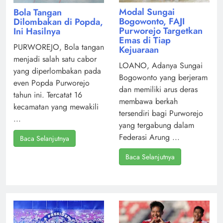
Modal Sungai
Bola Tangan
Bogowonto, FAJI
Dilombakan di Popda,
Purworejo Targetkan
Ini Hasilnya
Emas di Tiap
PURWOREJO, Bola tangan
Kejuaraan
menjadi salah satu cabor
LOANO, Adanya Sungai
yang diperlombakan pada
Bogowonto yang berjeram
even Popda Purworejo
dan memiliki arus deras
tahun ini. Tercatat 16
membawa berkah
kecamatan yang mewakili
tersendiri bagi Purworejo
...
yang tergabung dalam
Federasi Arung ...
Baca Selanjutnya
Baca Selanjutnya