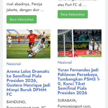
rival abadinya, Persija
atas Port FC di ...
Jakarta, dengan skor ...
Baca Selanjutnya
Baca Selanjutnya
Nasional
Nasional
Yuran Fernandes Jadi
Arema Lolos Dramatis
Pahlawan Persebaya,
ke Semifinal Piala
Tumbangkan PSMS 1-
Presiden 2026,
0, Kunci Tiket
Gustavo Henrique Jadi
Semifinal Piala
Mimpi Buruk DPMM
Presiden 2026
FC
SURABAYA,
BANDUNG,
Purworejosport.com,
Purworejosport.com, FC