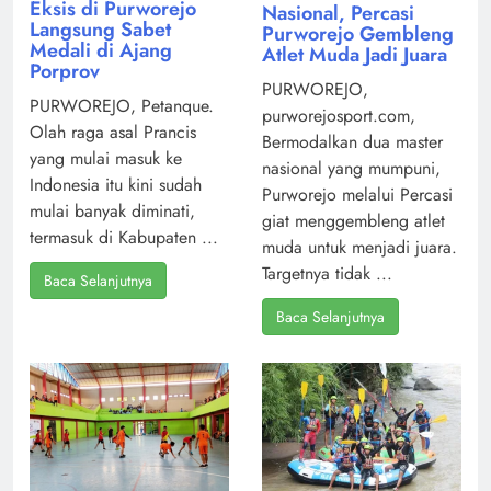
Eksis di Purworejo
Nasional, Percasi
Langsung Sabet
Purworejo Gembleng
Medali di Ajang
Atlet Muda Jadi Juara
Porprov
PURWOREJO,
PURWOREJO, Petanque.
purworejosport.com,
Olah raga asal Prancis
Bermodalkan dua master
yang mulai masuk ke
nasional yang mumpuni,
Indonesia itu kini sudah
Purworejo melalui Percasi
mulai banyak diminati,
giat menggembleng atlet
termasuk di Kabupaten ...
muda untuk menjadi juara.
Targetnya tidak ...
Baca Selanjutnya
Baca Selanjutnya