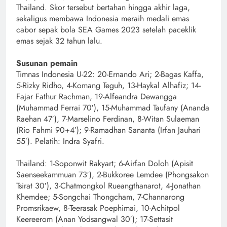
Thailand. Skor tersebut bertahan hingga akhir laga,
sekaligus membawa Indonesia meraih medali emas
cabor sepak bola SEA Games 2023 setelah paceklik
emas sejak 32 tahun lalu.
Susunan pemain
Timnas Indonesia U-22: 20-Ernando Ari; 2-Bagas Kaffa,
5-Rizky Ridho, 4-Komang Teguh, 13-Haykal Alhafiz; 14-
Fajar Fathur Rachman, 19-Alfeandra Dewangga
(Muhammad Ferrai 70′), 15-Muhammad Taufany (Ananda
Raehan 47′), 7-Marselino Ferdinan, 8-Witan Sulaeman
(Rio Fahmi 90+4′); 9-Ramadhan Sananta (Irfan Jauhari
55′). Pelatih: Indra Syafri.
Thailand: 1-Soponwit Rakyart; 6-Airfan Doloh (Apisit
Saenseekammuan 73′), 2-Bukkoree Lemdee (Phongsakon
Tsirat 30′), 3-Chatmongkol Rueangthanarot, 4-Jonathan
Khemdee; 5-Songchai Thongcham, 7-Channarong
Promsrikaew, 8-Teerasak Poephimai, 10-Achitpol
Keereerom (Anan Yodsangwal 30′); 17-Settasit