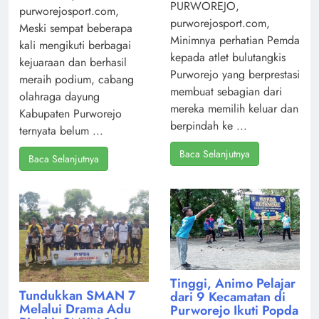
PURWOREJO,
purworejosport.com,
purworejosport.com,
Meski sempat beberapa
Minimnya perhatian Pemda
kali mengikuti berbagai
kepada atlet bulutangkis
kejuaraan dan berhasil
Purworejo yang berprestasi
meraih podium, cabang
membuat sebagian dari
olahraga dayung
mereka memilih keluar dan
Kabupaten Purworejo
berpindah ke ...
ternyata belum ...
Baca Selanjutnya
Baca Selanjutnya
Tinggi, Animo Pelajar
Tundukkan SMAN 7
dari 9 Kecamatan di
Melalui Drama Adu
Purworejo Ikuti Popda