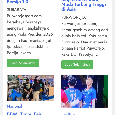
Persija 1-0
Muda Terbang Tinggi
di Asia
SURABAYA,
Purworejosport.com,
PURWOREJO,
Persebaya Surabaya
Purworejosport.com,
mengawali langkahnya di
Kabar gembira datang dari
ajang Piala Presiden 2026
dunia bola voli Kabupaten
dengan hasil manis. Bajul
Purworejo. Dua atlet muda
Ijo sukses menundukkan
binaan Patriot Purworejo,
Persija Jakarta ...
Raka Dwi Prasetyo ...
Baca Selanjutnya
Baca Selanjutnya
Nasional
Nasional
BBWI Travel Fair