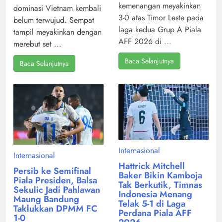
kemenangan meyakinkan
dominasi Vietnam kembali
3-0 atas Timor Leste pada
belum terwujud. Sempat
laga kedua Grup A Piala
tampil meyakinkan dengan
AFF 2026 di ...
merebut set ...
Baca Selanjutnya
Baca Selanjutnya
Internasional
Internasional
Hattrick Mitchell
Persib ke Semifinal
Baker Bikin Kamboja
Piala Presiden, Balsa
Tak Berkutik, Timnas
Sekulic Jadi Pahlawan
Indonesia Menang
Maung Bandung
Telak 5-1 di Laga
Taklukkan DPMM FC
Perdana Piala AFF
1-0