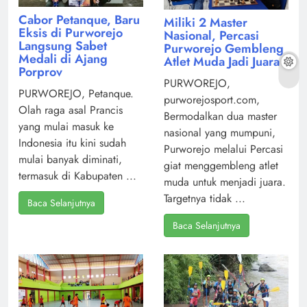
Cabor Petanque, Baru
Miliki 2 Master
Eksis di Purworejo
Nasional, Percasi
Langsung Sabet
Purworejo Gembleng
Medali di Ajang
Atlet Muda Jadi Juara
Porprov
PURWOREJO,
PURWOREJO, Petanque.
purworejosport.com,
Olah raga asal Prancis
Bermodalkan dua master
yang mulai masuk ke
nasional yang mumpuni,
Indonesia itu kini sudah
Purworejo melalui Percasi
mulai banyak diminati,
giat menggembleng atlet
termasuk di Kabupaten ...
muda untuk menjadi juara.
Targetnya tidak ...
Baca Selanjutnya
Baca Selanjutnya