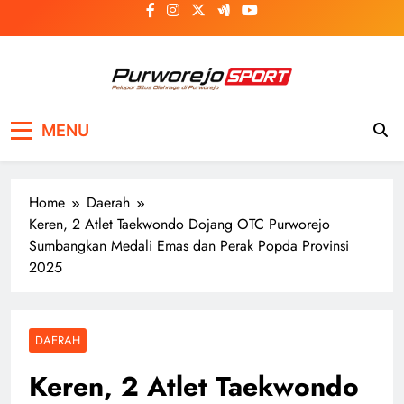
Skip
to
content
Purworejosport
Pelopor Situs Olahraga di Purworejo
MENU
Home
Daerah
Keren, 2 Atlet Taekwondo Dojang OTC Purworejo
Sumbangkan Medali Emas dan Perak Popda Provinsi
2025
DAERAH
Keren, 2 Atlet Taekwondo