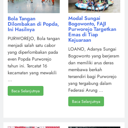
Modal Sungai
Bola Tangan
Bogowonto, FAJI
Dilombakan di Popda,
Purworejo Targetkan
Ini Hasilnya
Emas di Tiap
PURWOREJO, Bola tangan
Kejuaraan
menjadi salah satu cabor
LOANO, Adanya Sungai
yang diperlombakan pada
Bogowonto yang berjeram
even Popda Purworejo
dan memiliki arus deras
tahun ini. Tercatat 16
membawa berkah
kecamatan yang mewakili
tersendiri bagi Purworejo
...
yang tergabung dalam
Federasi Arung ...
Baca Selanjutnya
Baca Selanjutnya