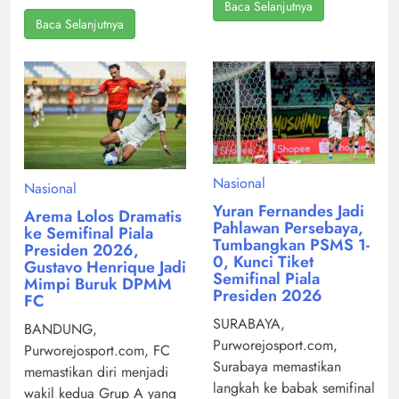
Baca Selanjutnya
Baca Selanjutnya
Nasional
Nasional
Yuran Fernandes Jadi
Arema Lolos Dramatis
Pahlawan Persebaya,
ke Semifinal Piala
Tumbangkan PSMS 1-
Presiden 2026,
0, Kunci Tiket
Gustavo Henrique Jadi
Semifinal Piala
Mimpi Buruk DPMM
Presiden 2026
FC
SURABAYA,
BANDUNG,
Purworejosport.com,
Purworejosport.com, FC
Surabaya memastikan
memastikan diri menjadi
langkah ke babak semifinal
wakil kedua Grup A yang