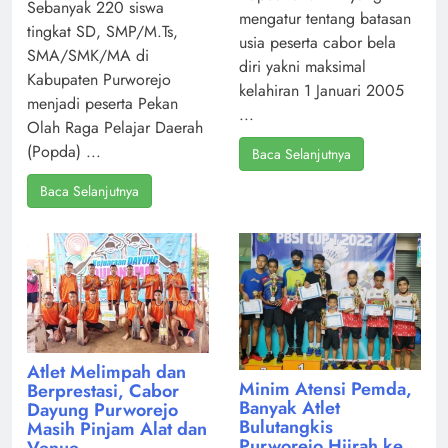
Sebanyak 220 siswa
mengatur tentang batasan
tingkat SD, SMP/M.Ts,
usia peserta cabor bela
SMA/SMK/MA di
diri yakni maksimal
Kabupaten Purworejo
kelahiran 1 Januari 2005
menjadi peserta Pekan
...
Olah Raga Pelajar Daerah
(Popda) ...
Baca Selanjutnya
Baca Selanjutnya
Atlet Melimpah dan
Minim Atensi Pemda,
Berprestasi, Cabor
Banyak Atlet
Dayung Purworejo
Bulutangkis
Masih Pinjam Alat dan
Purworejo Hijrah ke
Venue