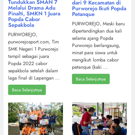
Tundukkan SMAN 7
dari 9 Kecamatan di
Melalui Drama Adu
Purworejo Ikuti Popda
Pinalti, SMKN 1 Juara
Petanque
Popda Cabor
PURWOREJO, Meski baru
Sepakbola
dipertandingkan dua kali
PURWOREJO,
selama ajang Popda
purworejosport.com, Tim
Purworejo berlangsung,
SMK Negeri 1 Purworejo
minat para siswa untuk
tampil sebagai juara
mengikuti lomba cabor
Popda 2022 cabor
petanque (kaki ...
sepakbola setelah dalam
laga final di Lapangan ...
Baca Selanjutnya
Baca Selanjutnya