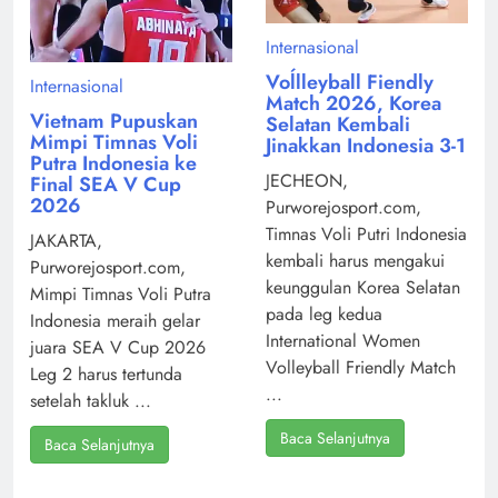
Internasional
Voĺlleyball Fiendly
Internasional
Match 2026, Korea
Vietnam Pupuskan
Selatan Kembali
Mimpi Timnas Voli
Jinakkan Indonesia 3-1
Putra Indonesia ke
JECHEON,
Final SEA V Cup
2026
Purworejosport.com,
Timnas Voli Putri Indonesia
JAKARTA,
kembali harus mengakui
Purworejosport.com,
keunggulan Korea Selatan
Mimpi Timnas Voli Putra
pada leg kedua
Indonesia meraih gelar
International Women
juara SEA V Cup 2026
Volleyball Friendly Match
Leg 2 harus tertunda
...
setelah takluk ...
Baca Selanjutnya
Baca Selanjutnya