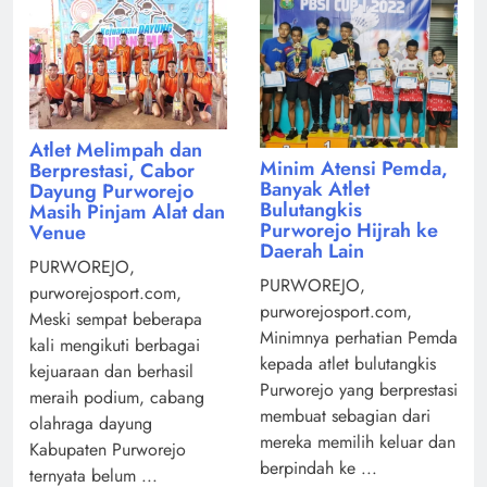
Atlet Melimpah dan
Minim Atensi Pemda,
Berprestasi, Cabor
Banyak Atlet
Dayung Purworejo
Bulutangkis
Masih Pinjam Alat dan
Purworejo Hijrah ke
Venue
Daerah Lain
PURWOREJO,
PURWOREJO,
purworejosport.com,
purworejosport.com,
Meski sempat beberapa
Minimnya perhatian Pemda
kali mengikuti berbagai
kepada atlet bulutangkis
kejuaraan dan berhasil
Purworejo yang berprestasi
meraih podium, cabang
membuat sebagian dari
olahraga dayung
mereka memilih keluar dan
Kabupaten Purworejo
berpindah ke ...
ternyata belum ...