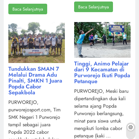
Baca Selanjutnya
Baca Selanjutnya
Tinggi, Animo Pelajar
Tundukkan SMAN 7
dari 9 Kecamatan di
Melalui Drama Adu
Purworejo Ikuti Popda
Pinalti, SMKN 1 Juara
Petanque
Popda Cabor
PURWOREJO, Meski baru
Sepakbola
dipertandingkan dua kali
PURWOREJO,
selama ajang Popda
purworejosport.com, Tim
Purworejo berlangsung,
SMK Negeri 1 Purworejo
minat para siswa untuk
tampil sebagai juara
mengikuti lomba cabor
Popda 2022 cabor
petanque (kaki ...