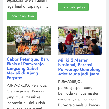
sepakbola setelah dalam
laga final di Lapangan ...
Baca Selanjutnya
Baca Selanjutnya
Cabor Petanque, Baru
Miliki 2 Master
Eksis di Purworejo
Nasional, Percasi
Langsung Sabet
Purworejo Gembleng
Medali di Ajang
Atlet Muda Jadi Juara
Porprov
PURWOREJO,
PURWOREJO, Petanque.
purworejosport.com,
Olah raga asal Prancis
Bermodalkan dua master
yang mulai masuk ke
nasional yang mumpuni,
Indonesia itu kini sudah
Purworejo melalui Percasi
mulai banyak diminati,