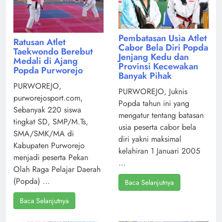
Pembatasan Usia Atlet
Ratusan Atlet
Cabor Bela Diri Popda
Taekwondo Berebut
Jenjang Kedu dan
Medali di Ajang
Provinsi Kecewakan
Popda Purworejo
Banyak Pihak
PURWOREJO,
PURWOREJO, Juknis
purworejosport.com,
Popda tahun ini yang
Sebanyak 220 siswa
mengatur tentang batasan
tingkat SD, SMP/M.Ts,
usia peserta cabor bela
SMA/SMK/MA di
diri yakni maksimal
Kabupaten Purworejo
kelahiran 1 Januari 2005
menjadi peserta Pekan
...
Olah Raga Pelajar Daerah
(Popda) ...
Baca Selanjutnya
Baca Selanjutnya