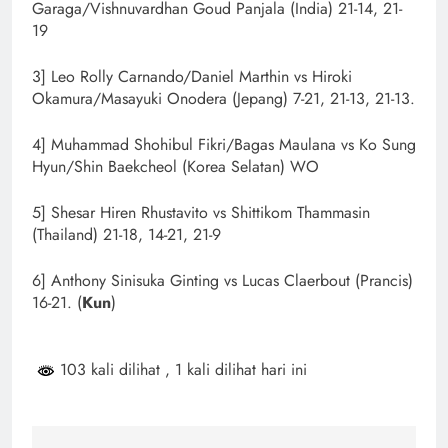
Garaga/Vishnuvardhan Goud Panjala (India) 21-14, 21-
19
3] Leo Rolly Carnando/Daniel Marthin vs Hiroki
Okamura/Masayuki Onodera (Jepang) 7-21, 21-13, 21-13.
4] Muhammad Shohibul Fikri/Bagas Maulana vs Ko Sung
Hyun/Shin Baekcheol (Korea Selatan) WO
5] Shesar Hiren Rhustavito vs Shittikom Thammasin
(Thailand) 21-18, 14-21, 21-9
6] Anthony Sinisuka Ginting vs Lucas Claerbout (Prancis)
16-21. (
Kun
)
103 kali dilihat
, 1 kali dilihat hari ini