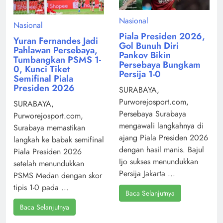
Nasional
Nasional
Piala Presiden 2026,
Yuran Fernandes Jadi
Gol Bunuh Diri
Pahlawan Persebaya,
Pankov Bikin
Tumbangkan PSMS 1-
Persebaya Bungkam
0, Kunci Tiket
Persija 1-0
Semifinal Piala
Presiden 2026
SURABAYA,
Purworejosport.com,
SURABAYA,
Persebaya Surabaya
Purworejosport.com,
mengawali langkahnya di
Surabaya memastikan
ajang Piala Presiden 2026
langkah ke babak semifinal
dengan hasil manis. Bajul
Piala Presiden 2026
Ijo sukses menundukkan
setelah menundukkan
Persija Jakarta ...
PSMS Medan dengan skor
tipis 1-0 pada ...
Baca Selanjutnya
Baca Selanjutnya