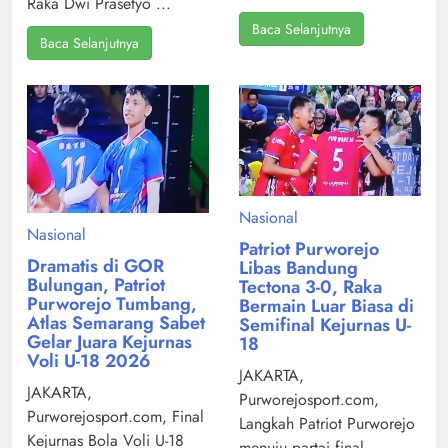
Raka Dwi Prasetyo ...
Baca Selanjutnya
Baca Selanjutnya
Nasional
Nasional
Patriot Purworejo
Dramatis di GOR
Libas Bandung
Bulungan, Patriot
Tectona 3-0, Raka
Purworejo Tumbang,
Bermain Luar Biasa di
Atlas Semarang Sabet
Semifinal Kejurnas U-
Gelar Juara Kejurnas
18
Voli U-18 2026
JAKARTA,
JAKARTA,
Purworejosport.com,
Purworejosport.com, Final
Langkah Patriot Purworejo
Kejurnas Bola Voli U-18
menuju partai final