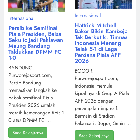
Internasional
Internasional
Hattrick Mitchell
Persib ke Semifinal
Baker Bikin Kamboja
Piala Presiden, Balsa
Tak Berkutik, Timnas
Sekulic Jadi Pahlawan
Indonesia Menang
Maung Bandung
Telak 5-1 di Laga
Taklukkan DPMM FC
Perdana Piala AFF
1-0
2026
BANDUNG,
BOGOR,
Purworejosport.com,
Purworejosport.com,
Persib Bandung
Indonesia memulai
memastikan langkah ke
kiprahnya di Grup A Piala
babak semifinal Piala
AFF 2026 dengan
Presiden 2026 setelah
penampilan impresif.
meraih kemenangan tipis 1-
Bermain di Stadion
0 atas DPMM FC ...
Pakansari, Bogor, Senin ...
Baca Selanjutnya
Baca Selanjutnya