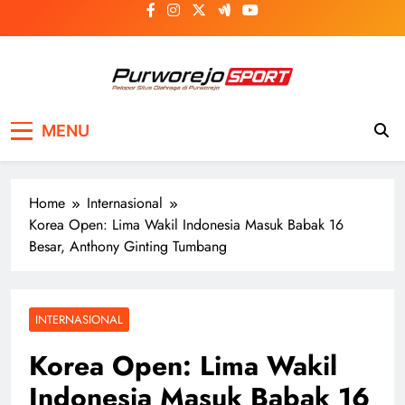
Skip
to
content
Purworejosport
Pelopor Situs Olahraga di Purworejo
MENU
Home
Internasional
Korea Open: Lima Wakil Indonesia Masuk Babak 16
Besar, Anthony Ginting Tumbang
INTERNASIONAL
Korea Open: Lima Wakil
Indonesia Masuk Babak 16