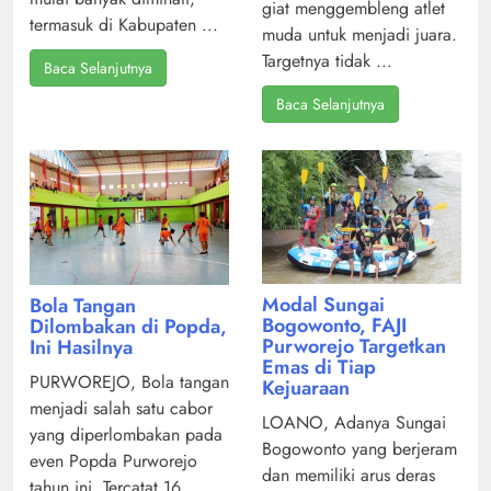
giat menggembleng atlet
termasuk di Kabupaten ...
muda untuk menjadi juara.
Targetnya tidak ...
Baca Selanjutnya
Baca Selanjutnya
Modal Sungai
Bola Tangan
Bogowonto, FAJI
Dilombakan di Popda,
Purworejo Targetkan
Ini Hasilnya
Emas di Tiap
PURWOREJO, Bola tangan
Kejuaraan
menjadi salah satu cabor
LOANO, Adanya Sungai
yang diperlombakan pada
Bogowonto yang berjeram
even Popda Purworejo
dan memiliki arus deras
tahun ini. Tercatat 16