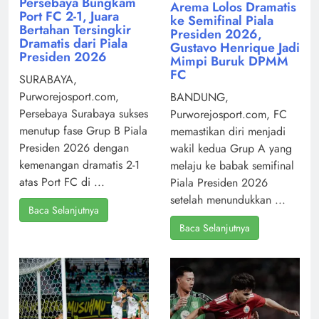
Persebaya Bungkam
Arema Lolos Dramatis
Port FC 2-1, Juara
ke Semifinal Piala
Bertahan Tersingkir
Presiden 2026,
Dramatis dari Piala
Gustavo Henrique Jadi
Presiden 2026
Mimpi Buruk DPMM
FC
SURABAYA,
Purworejosport.com,
BANDUNG,
Persebaya Surabaya sukses
Purworejosport.com, FC
menutup fase Grup B Piala
memastikan diri menjadi
Presiden 2026 dengan
wakil kedua Grup A yang
kemenangan dramatis 2-1
melaju ke babak semifinal
atas Port FC di ...
Piala Presiden 2026
setelah menundukkan ...
Baca Selanjutnya
Baca Selanjutnya