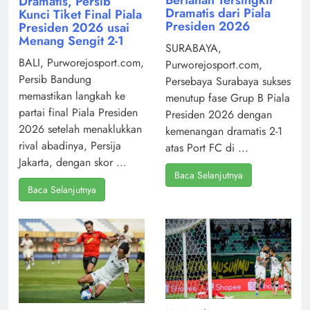
Bertahan Tersingkir
Dramatis, Persib
Dramatis dari Piala
Kunci Tiket Final Piala
Presiden 2026
Presiden 2026 usai
Menang Sengit 2-1
SURABAYA,
BALI, Purworejosport.com,
Purworejosport.com,
Persib Bandung
Persebaya Surabaya sukses
memastikan langkah ke
menutup fase Grup B Piala
partai final Piala Presiden
Presiden 2026 dengan
2026 setelah menaklukkan
kemenangan dramatis 2-1
rival abadinya, Persija
atas Port FC di ...
Jakarta, dengan skor ...
Baca Selanjutnya
Baca Selanjutnya