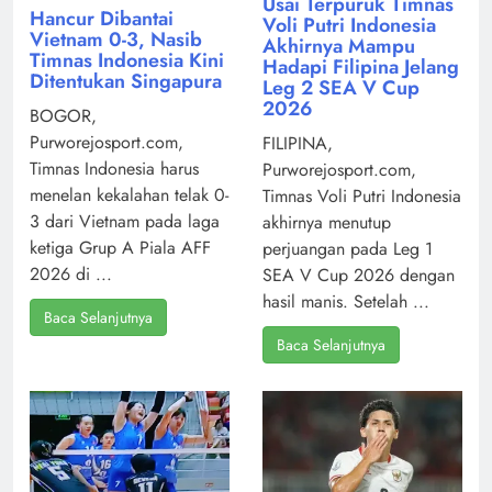
Usai Terpuruk Timnas
Hancur Dibantai
Voli Putri Indonesia
Vietnam 0-3, Nasib
Akhirnya Mampu
Timnas Indonesia Kini
Hadapi Filipina Jelang
Ditentukan Singapura
Leg 2 SEA V Cup
2026
BOGOR,
Purworejosport.com,
FILIPINA,
Timnas Indonesia harus
Purworejosport.com,
menelan kekalahan telak 0-
Timnas Voli Putri Indonesia
3 dari Vietnam pada laga
akhirnya menutup
ketiga Grup A Piala AFF
perjuangan pada Leg 1
2026 di ...
SEA V Cup 2026 dengan
hasil manis. Setelah ...
Baca Selanjutnya
Baca Selanjutnya