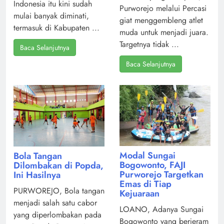
Indonesia itu kini sudah
Purworejo melalui Percasi
mulai banyak diminati,
giat menggembleng atlet
termasuk di Kabupaten ...
muda untuk menjadi juara.
Targetnya tidak ...
Baca Selanjutnya
Baca Selanjutnya
Modal Sungai
Bola Tangan
Bogowonto, FAJI
Dilombakan di Popda,
Purworejo Targetkan
Ini Hasilnya
Emas di Tiap
PURWOREJO, Bola tangan
Kejuaraan
menjadi salah satu cabor
LOANO, Adanya Sungai
yang diperlombakan pada
Bogowonto yang berjeram