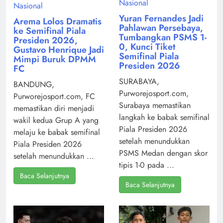
Nasional
Nasional
Yuran Fernandes Jadi
Arema Lolos Dramatis
Pahlawan Persebaya,
ke Semifinal Piala
Tumbangkan PSMS 1-
Presiden 2026,
0, Kunci Tiket
Gustavo Henrique Jadi
Semifinal Piala
Mimpi Buruk DPMM
Presiden 2026
FC
SURABAYA,
BANDUNG,
Purworejosport.com,
Purworejosport.com, FC
Surabaya memastikan
memastikan diri menjadi
langkah ke babak semifinal
wakil kedua Grup A yang
Piala Presiden 2026
melaju ke babak semifinal
setelah menundukkan
Piala Presiden 2026
PSMS Medan dengan skor
setelah menundukkan ...
tipis 1-0 pada ...
Baca Selanjutnya
Baca Selanjutnya