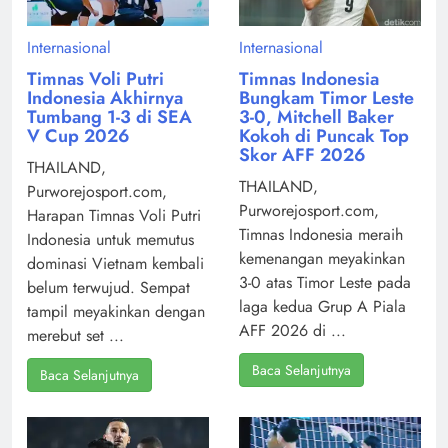
Internasional
Internasional
Timnas Voli Putri
Timnas Indonesia
Indonesia Akhirnya
Bungkam Timor Leste
Tumbang 1-3 di SEA
3-0, Mitchell Baker
V Cup 2026
Kokoh di Puncak Top
Skor AFF 2026
THAILAND,
THAILAND,
Purworejosport.com,
Purworejosport.com,
Harapan Timnas Voli Putri
Timnas Indonesia meraih
Indonesia untuk memutus
kemenangan meyakinkan
dominasi Vietnam kembali
3-0 atas Timor Leste pada
belum terwujud. Sempat
laga kedua Grup A Piala
tampil meyakinkan dengan
AFF 2026 di ...
merebut set ...
Baca Selanjutnya
Baca Selanjutnya