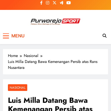
Skip
to
content
Purworejosport
Pelopor Situs Olahraga di Purworejo
MENU
Home
Nasional
Luis Milla Datang Bawa Kemenangan Persib atas Rans
Nusantara
NASIONAL
Luis Milla Datang Bawa
Kemenangan Persib atas