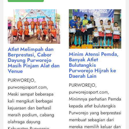
Atlet Melimpah dan
Minim Atensi Pemda,
Berprestasi, Cabor
Banyak Atlet
Dayung Purworejo
Bulutangkis
Masih Pinjam Alat dan
Purworejo Hijrah ke
Venue
Daerah Lain
PURWOREJO,
PURWOREJO,
purworejosport.com,
purworejosport.com,
Meski sempat beberapa
Minimnya perhatian Pemda
kali mengikuti berbagai
kepada atlet bulutangkis
kejuaraan dan berhasil
Purworejo yang berprestasi
meraih podium, cabang
membuat sebagian dari
olahraga dayung
mereka memilih keluar dan
Kabupaten Purworejo