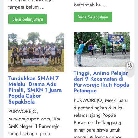
berpindah ke ...
ternyata belum ...
Baca Selanjutnya
Baca Selanjutnya
Tinggi, Animo Pelajar
Tundukkan SMAN 7
dari 9 Kecamatan di
Melalui Drama Adu
Purworejo Ikuti Popda
Pinalti, SMKN 1 Juara
Petanque
Popda Cabor
PURWOREJO, Meski baru
Sepakbola
dipertandingkan dua kali
PURWOREJO,
selama ajang Popda
purworejosport.com, Tim
Purworejo berlangsung,
SMK Negeri 1 Purworejo
minat para siswa untuk
tampil sebagai juara
mengikuti lomba cabor