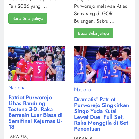
Fair 2026 yang ...
Purworejo melawan Atlas
Semarang di GOR
Baca Selanjutnya
Bulungan, Sabtu ...
Baca Selanjutnya
Nasional
Nasional
Patriot Purworejo
Dramatis! Patriot
Libas Bandung
Purworejo Singkirkan
Tectona 3-0, Raka
Singo Yuda Kutai
Bermain Luar Biasa di
Lewat Duel Full Set,
Semifinal Kejurnas U-
Raka Menggila di Set
18
Penentuan
JAKARTA,
JAKARTA,