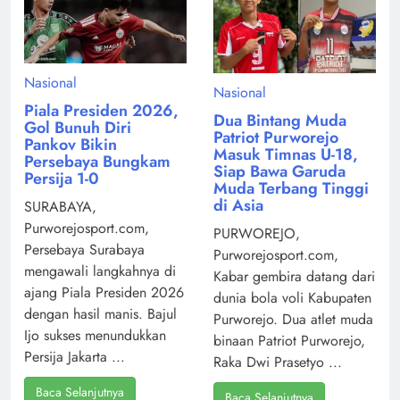
Nasional
Nasional
Piala Presiden 2026,
Dua Bintang Muda
Gol Bunuh Diri
Patriot Purworejo
Pankov Bikin
Masuk Timnas U-18,
Persebaya Bungkam
Siap Bawa Garuda
Persija 1-0
Muda Terbang Tinggi
di Asia
SURABAYA,
Purworejosport.com,
PURWOREJO,
Persebaya Surabaya
Purworejosport.com,
mengawali langkahnya di
Kabar gembira datang dari
ajang Piala Presiden 2026
dunia bola voli Kabupaten
dengan hasil manis. Bajul
Purworejo. Dua atlet muda
Ijo sukses menundukkan
binaan Patriot Purworejo,
Persija Jakarta ...
Raka Dwi Prasetyo ...
Baca Selanjutnya
Baca Selanjutnya