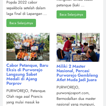
Popda 2022 cabor
petanque (kaki ...
sepakbola setelah dalam
laga final di Lapangan ...
Baca Selanjutnya
Baca Selanjutnya
Cabor Petanque, Baru
Miliki 2 Master
Eksis di Purworejo
Nasional, Percasi
Langsung Sabet
Purworejo Gembleng
Medali di Ajang
Atlet Muda Jadi Juara
Porprov
PURWOREJO,
PURWOREJO, Petanque.
purworejosport.com,
Olah raga asal Prancis
Bermodalkan dua master
yang mulai masuk ke
nasional yang mumpuni,