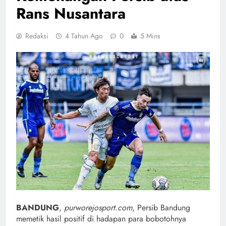
Rans Nusantara
Redaksi
4 Tahun Ago
0
5 Mins
BANDUNG
,
purworejosport.com
, Persib Bandung
memetik hasil positif di hadapan para bobotohnya