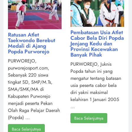
Pembatasan Usia Atlet
Ratusan Atlet
Cabor Bela Diri Popda
Taekwondo Berebut
Jenjang Kedu dan
Medali di Ajang
Provinsi Kecewakan
Popda Purworejo
Banyak Pihak
PURWOREJO,
PURWOREJO, Juknis
purworejosport.com,
Popda tahun ini yang
Sebanyak 220 siswa
mengatur tentang batasan
tingkat SD, SMP/M.Ts,
usia peserta cabor bela
SMA/SMK/MA di
diri yakni maksimal
Kabupaten Purworejo
kelahiran 1 Januari 2005
menjadi peserta Pekan
...
Olah Raga Pelajar Daerah
(Popda) ...
Baca Selanjutnya
Baca Selanjutnya