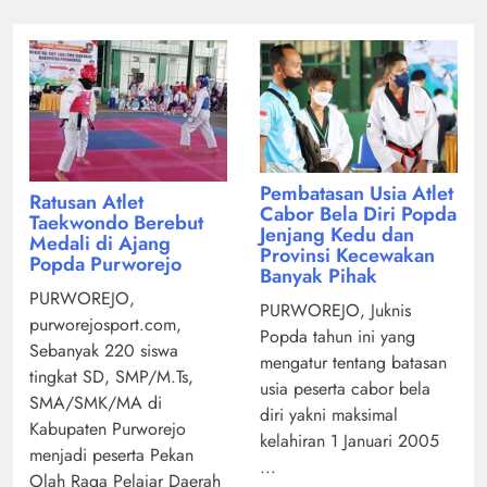
Pembatasan Usia Atlet
Ratusan Atlet
Cabor Bela Diri Popda
Taekwondo Berebut
Jenjang Kedu dan
Medali di Ajang
Provinsi Kecewakan
Popda Purworejo
Banyak Pihak
PURWOREJO,
PURWOREJO, Juknis
purworejosport.com,
Popda tahun ini yang
Sebanyak 220 siswa
mengatur tentang batasan
tingkat SD, SMP/M.Ts,
usia peserta cabor bela
SMA/SMK/MA di
diri yakni maksimal
Kabupaten Purworejo
kelahiran 1 Januari 2005
menjadi peserta Pekan
...
Olah Raga Pelajar Daerah