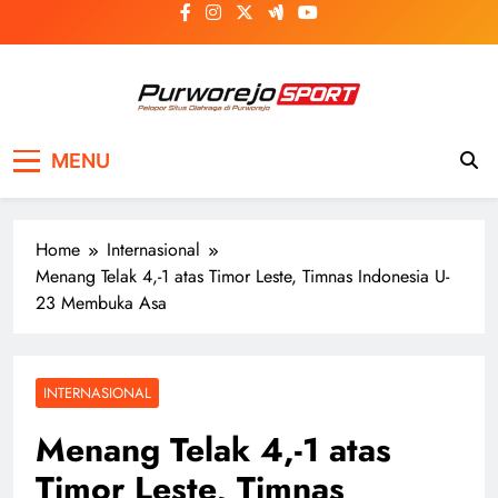
Skip
to
content
Purworejosport
Pelopor Situs Olahraga di Purworejo
MENU
Home
Internasional
Menang Telak 4,-1 atas Timor Leste, Timnas Indonesia U-
23 Membuka Asa
INTERNASIONAL
Menang Telak 4,-1 atas
Timor Leste, Timnas