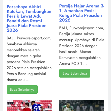
Persija Hajar Arema 3-
Persebaya Akhiri
1, Amankan Posisi
Kutukan, Tumbangkan
Ketiga Piala Presiden
Persib Lewat Adu
2026
Penalti dan Resmi
Juara Piala Presiden
BALI, Purworejosport.com,
2026
Persija Jakarta sukses
BALI, Purworejosport.com,
menutup kiprahnya di Piala
Surabaya akhirnya
Presiden 2026 dengan
menorehkan sejarah
hasil manis. Macan
dengan meraih gelar
Kemayoran mengalahkan
perdana Piala Presiden
Arema FC 3-1 ...
2026 setelah mengalahkan
Baca Selanjutnya
Persib Bandung melalui
drama adu ...
Baca Selanjutnya