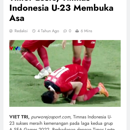
Indonesia U-23 Membuka
Asa
Redaksi
4 Tahun Ago
0
6 Mins
VIET TRI,
purworejosport.com
, Timnas Indonesia U-
23 sukses meraih kemenangan pada laga kedua grup
A SEA Games 2022. Berhadapan dengan Timor Leste,