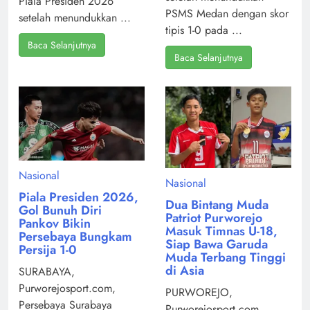
Piala Presiden 2026
PSMS Medan dengan skor
setelah menundukkan ...
tipis 1-0 pada ...
Baca Selanjutnya
Baca Selanjutnya
Nasional
Nasional
Piala Presiden 2026,
Dua Bintang Muda
Gol Bunuh Diri
Patriot Purworejo
Pankov Bikin
Masuk Timnas U-18,
Persebaya Bungkam
Siap Bawa Garuda
Persija 1-0
Muda Terbang Tinggi
di Asia
SURABAYA,
Purworejosport.com,
PURWOREJO,
Persebaya Surabaya
Purworejosport.com,