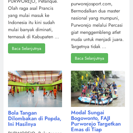
PURWOREJO, Petanque.
purworejosport.com,
Olah raga asal Prancis
Bermodalkan dua master
yang mulai masuk ke
nasional yang mumpuni,
Indonesia itu kini sudah
Purworejo melalui Percasi
mulai banyak diminati,
giat menggembleng atlet
termasuk di Kabupaten ...
muda untuk menjadi juara.
Targetnya tidak ...
Baca Selanjutnya
Baca Selanjutnya
Modal Sungai
Bola Tangan
Bogowonto, FAJI
Dilombakan di Popda,
Purworejo Targetkan
Ini Hasilnya
Emas di Tiap