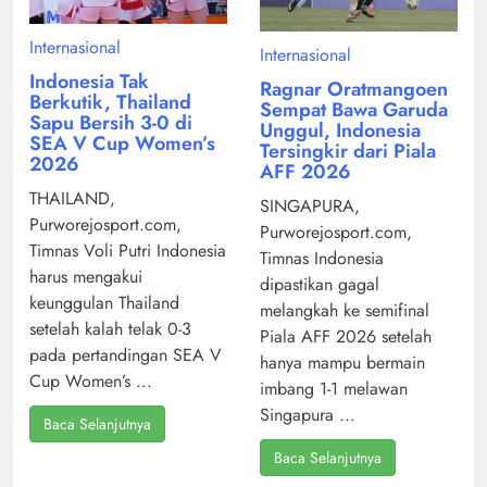
Internasional
Internasional
Indonesia Tak
Ragnar Oratmangoen
Berkutik, Thailand
Sempat Bawa Garuda
Sapu Bersih 3-0 di
Unggul, Indonesia
SEA V Cup Women’s
Tersingkir dari Piala
2026
AFF 2026
THAILAND,
SINGAPURA,
Purworejosport.com,
Purworejosport.com,
Timnas Voli Putri Indonesia
Timnas Indonesia
harus mengakui
dipastikan gagal
keunggulan Thailand
melangkah ke semifinal
setelah kalah telak 0-3
Piala AFF 2026 setelah
pada pertandingan SEA V
hanya mampu bermain
Cup Women’s ...
imbang 1-1 melawan
Singapura ...
Baca Selanjutnya
Baca Selanjutnya