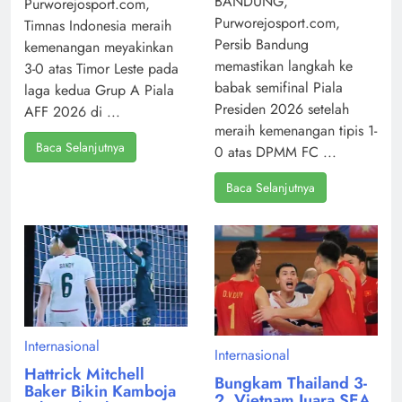
BANDUNG,
Purworejosport.com,
Purworejosport.com,
Timnas Indonesia meraih
Persib Bandung
kemenangan meyakinkan
memastikan langkah ke
3-0 atas Timor Leste pada
babak semifinal Piala
laga kedua Grup A Piala
Presiden 2026 setelah
AFF 2026 di ...
meraih kemenangan tipis 1-
Baca Selanjutnya
0 atas DPMM FC ...
Baca Selanjutnya
Internasional
Internasional
Hattrick Mitchell
Bungkam Thailand 3-
Baker Bikin Kamboja
2, Vietnam Juara SEA