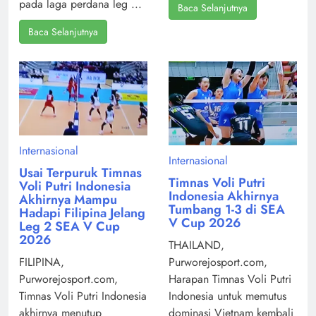
pada laga perdana leg ...
Baca Selanjutnya
Baca Selanjutnya
Internasional
Internasional
Usai Terpuruk Timnas
Timnas Voli Putri
Voli Putri Indonesia
Indonesia Akhirnya
Akhirnya Mampu
Tumbang 1-3 di SEA
Hadapi Filipina Jelang
V Cup 2026
Leg 2 SEA V Cup
2026
THAILAND,
Purworejosport.com,
FILIPINA,
Harapan Timnas Voli Putri
Purworejosport.com,
Indonesia untuk memutus
Timnas Voli Putri Indonesia
dominasi Vietnam kembali
akhirnya menutup