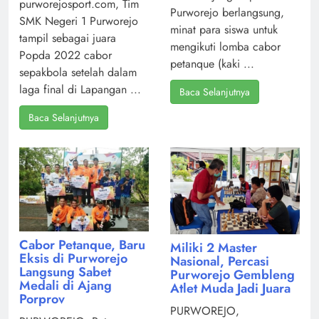
purworejosport.com, Tim
Purworejo berlangsung,
SMK Negeri 1 Purworejo
minat para siswa untuk
tampil sebagai juara
mengikuti lomba cabor
Popda 2022 cabor
petanque (kaki ...
sepakbola setelah dalam
laga final di Lapangan ...
Baca Selanjutnya
Baca Selanjutnya
Cabor Petanque, Baru
Miliki 2 Master
Eksis di Purworejo
Nasional, Percasi
Langsung Sabet
Purworejo Gembleng
Medali di Ajang
Atlet Muda Jadi Juara
Porprov
PURWOREJO,