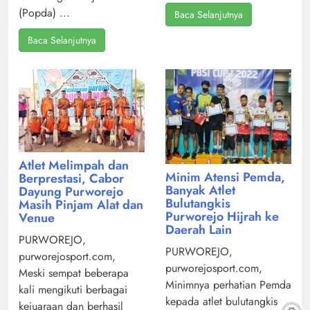
(Popda) ...
Baca Selanjutnya
Baca Selanjutnya
Atlet Melimpah dan
Minim Atensi Pemda,
Berprestasi, Cabor
Banyak Atlet
Dayung Purworejo
Bulutangkis
Masih Pinjam Alat dan
Purworejo Hijrah ke
Venue
Daerah Lain
PURWOREJO,
PURWOREJO,
purworejosport.com,
purworejosport.com,
Meski sempat beberapa
Minimnya perhatian Pemda
kali mengikuti berbagai
kepada atlet bulutangkis
kejuaraan dan berhasil