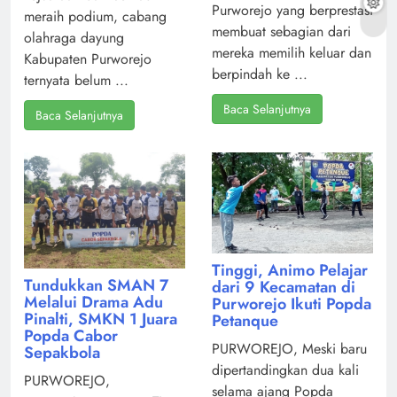
Purworejo yang berprestasi
meraih podium, cabang
membuat sebagian dari
olahraga dayung
mereka memilih keluar dan
Kabupaten Purworejo
berpindah ke ...
ternyata belum ...
Baca Selanjutnya
Baca Selanjutnya
Tinggi, Animo Pelajar
Tundukkan SMAN 7
dari 9 Kecamatan di
Melalui Drama Adu
Purworejo Ikuti Popda
Pinalti, SMKN 1 Juara
Petanque
Popda Cabor
PURWOREJO, Meski baru
Sepakbola
dipertandingkan dua kali
PURWOREJO,
selama ajang Popda