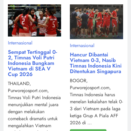
Internasional
Internasional
Sempat Tertinggal 0-
Hancur Dibantai
2, Timnas Voli Putri
Vietnam 0-3, Nasib
Indonesia Bungkam
Timnas Indonesia Kini
Vietnam di SEA V
Ditentukan Singapura
Cup 2026
BOGOR,
THAILAND,
Purworejosport.com,
Purworejosport.com,
Timnas Indonesia harus
Timnas Voli Putri Indonesia
menelan kekalahan telak 0-
menunjukkan mental juara
3 dari Vietnam pada laga
dengan melakukan
ketiga Grup A Piala AFF
comeback dramatis untuk
2026 di ...
mengalahkan Vietnam