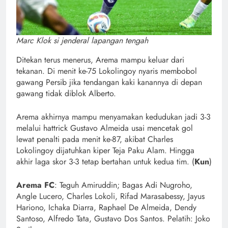
Marc Klok si jenderal lapangan tengah
Ditekan terus menerus, Arema mampu keluar dari
tekanan. Di menit ke-75 Lokolingoy nyaris membobol
gawang Persib jika tendangan kaki kanannya di depan
gawang tidak diblok Alberto.
Arema akhirnya mampu menyamakan kedudukan jadi 3-3
melalui hattrick Gustavo Almeida usai mencetak gol
lewat penalti pada menit ke-87, akibat Charles
Lokolingoy dijatuhkan kiper Teja Paku Alam. Hingga
akhir laga skor 3-3 tetap bertahan untuk kedua tim. (
Kun
)
Arema FC
: Teguh Amiruddin; Bagas Adi Nugroho,
Angle Lucero, Charles Lokoli, Rifad Marasabessy, Jayus
Hariono, Ichaka Diarra, Raphael De Almeida, Dendy
Santoso, Alfredo Tata, Gustavo Dos Santos. Pelatih: Joko