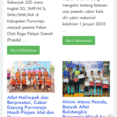
Sebanyak 220 siswa
mengatur tentang batasan
tingkat SD, SMP/M.Ts,
usia peserta cabor bela
SMA/SMK/MA di
diri yakni maksimal
Kabupaten Purworejo
kelahiran 1 Januari 2005
menjadi peserta Pekan
...
Olah Raga Pelajar Daerah
(Popda) ...
Baca Selanjutnya
Baca Selanjutnya
Atlet Melimpah dan
Minim Atensi Pemda,
Berprestasi, Cabor
Banyak Atlet
Dayung Purworejo
Bulutangkis
Masih Pinjam Alat dan
Purworejo Hijrah ke