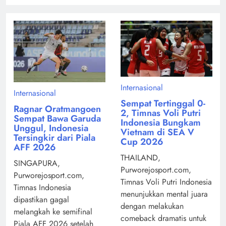
Internasional
Internasional
Sempat Tertinggal 0-
Ragnar Oratmangoen
2, Timnas Voli Putri
Sempat Bawa Garuda
Indonesia Bungkam
Unggul, Indonesia
Vietnam di SEA V
Tersingkir dari Piala
Cup 2026
AFF 2026
THAILAND,
SINGAPURA,
Purworejosport.com,
Purworejosport.com,
Timnas Voli Putri Indonesia
Timnas Indonesia
menunjukkan mental juara
dipastikan gagal
dengan melakukan
melangkah ke semifinal
comeback dramatis untuk
Piala AFF 2026 setelah