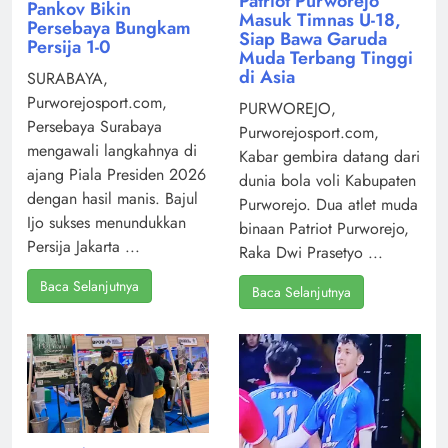
Patriot Purworejo
Pankov Bikin
Masuk Timnas U-18,
Persebaya Bungkam
Siap Bawa Garuda
Persija 1-0
Muda Terbang Tinggi
di Asia
SURABAYA,
Purworejosport.com,
PURWOREJO,
Persebaya Surabaya
Purworejosport.com,
mengawali langkahnya di
Kabar gembira datang dari
ajang Piala Presiden 2026
dunia bola voli Kabupaten
dengan hasil manis. Bajul
Purworejo. Dua atlet muda
Ijo sukses menundukkan
binaan Patriot Purworejo,
Persija Jakarta ...
Raka Dwi Prasetyo ...
Baca Selanjutnya
Baca Selanjutnya