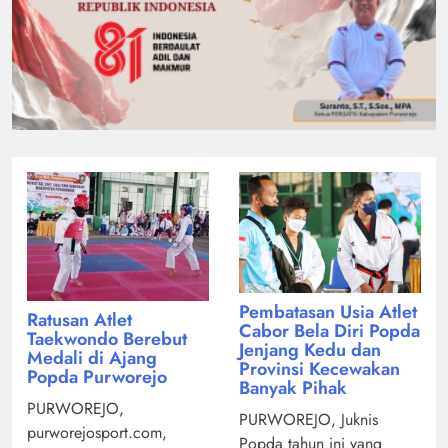
Pembatasan Usia Atlet
Ratusan Atlet
Cabor Bela Diri Popda
Taekwondo Berebut
Jenjang Kedu dan
Medali di Ajang
Provinsi Kecewakan
Popda Purworejo
Banyak Pihak
PURWOREJO,
PURWOREJO, Juknis
purworejosport.com,
Popda tahun ini yang