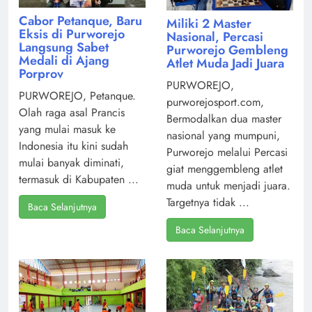
Cabor Petanque, Baru
Miliki 2 Master
Eksis di Purworejo
Nasional, Percasi
Langsung Sabet
Purworejo Gembleng
Medali di Ajang
Atlet Muda Jadi Juara
Porprov
PURWOREJO,
PURWOREJO, Petanque.
purworejosport.com,
Olah raga asal Prancis
Bermodalkan dua master
yang mulai masuk ke
nasional yang mumpuni,
Indonesia itu kini sudah
Purworejo melalui Percasi
mulai banyak diminati,
giat menggembleng atlet
termasuk di Kabupaten ...
muda untuk menjadi juara.
Targetnya tidak ...
Baca Selanjutnya
Baca Selanjutnya