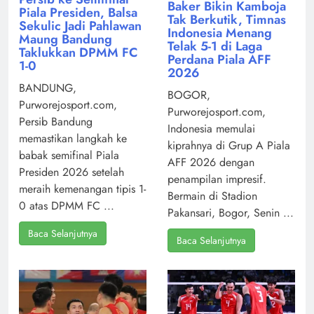
Baker Bikin Kamboja
Piala Presiden, Balsa
Tak Berkutik, Timnas
Sekulic Jadi Pahlawan
Indonesia Menang
Maung Bandung
Telak 5-1 di Laga
Taklukkan DPMM FC
Perdana Piala AFF
1-0
2026
BANDUNG,
BOGOR,
Purworejosport.com,
Purworejosport.com,
Persib Bandung
Indonesia memulai
memastikan langkah ke
kiprahnya di Grup A Piala
babak semifinal Piala
AFF 2026 dengan
Presiden 2026 setelah
penampilan impresif.
meraih kemenangan tipis 1-
Bermain di Stadion
0 atas DPMM FC ...
Pakansari, Bogor, Senin ...
Baca Selanjutnya
Baca Selanjutnya