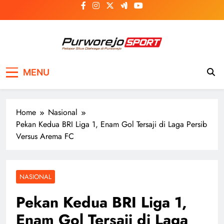
Skip
to
content
Purworejosport
Pelopor Situs Olahraga di Purworejo
MENU
Home
Nasional
Pekan Kedua BRI Liga 1, Enam Gol Tersaji di Laga Persib
Versus Arema FC
NASIONAL
Pekan Kedua BRI Liga 1,
Enam Gol Tersaji di Laga