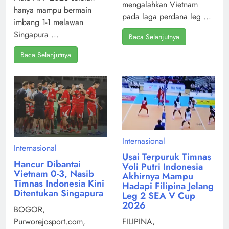
mengalahkan Vietnam
hanya mampu bermain
pada laga perdana leg ...
imbang 1-1 melawan
Singapura ...
Baca Selanjutnya
Baca Selanjutnya
Internasional
Internasional
Usai Terpuruk Timnas
Hancur Dibantai
Voli Putri Indonesia
Vietnam 0-3, Nasib
Akhirnya Mampu
Timnas Indonesia Kini
Hadapi Filipina Jelang
Ditentukan Singapura
Leg 2 SEA V Cup
2026
BOGOR,
Purworejosport.com,
FILIPINA,