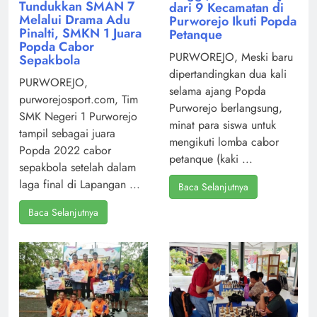
Tundukkan SMAN 7
dari 9 Kecamatan di
Melalui Drama Adu
Purworejo Ikuti Popda
Pinalti, SMKN 1 Juara
Petanque
Popda Cabor
PURWOREJO, Meski baru
Sepakbola
dipertandingkan dua kali
PURWOREJO,
selama ajang Popda
purworejosport.com, Tim
Purworejo berlangsung,
SMK Negeri 1 Purworejo
minat para siswa untuk
tampil sebagai juara
mengikuti lomba cabor
Popda 2022 cabor
petanque (kaki ...
sepakbola setelah dalam
laga final di Lapangan ...
Baca Selanjutnya
Baca Selanjutnya