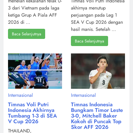
menelan kekalahan telak 0-
Timnas Voli Putri Indonesia
3 dari Vietnam pada laga
akhirnya menutup
ketiga Grup A Piala AFF
perjuangan pada Leg 1
2026 di ...
SEA V Cup 2026 dengan
hasil manis. Setelah ...
Baca Selanjutnya
Baca Selanjutnya
Internasional
Internasional
Timnas Voli Putri
Timnas Indonesia
Indonesia Akhirnya
Bungkam Timor Leste
Tumbang 1-3 di SEA
3-0, Mitchell Baker
V Cup 2026
Kokoh di Puncak Top
Skor AFF 2026
THAILAND,