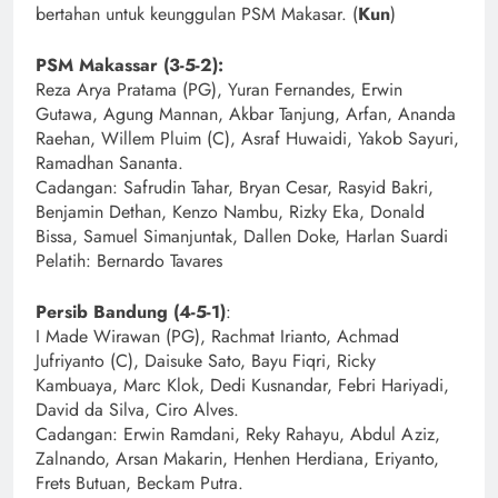
bertahan untuk keunggulan PSM Makasar. (
Kun
)
PSM Makassar (3-5-2):
Reza Arya Pratama (PG), Yuran Fernandes, Erwin
Gutawa, Agung Mannan, Akbar Tanjung, Arfan, Ananda
Raehan, Willem Pluim (C), Asraf Huwaidi, Yakob Sayuri,
Ramadhan Sananta.
Cadangan: Safrudin Tahar, Bryan Cesar, Rasyid Bakri,
Benjamin Dethan, Kenzo Nambu, Rizky Eka, Donald
Bissa, Samuel Simanjuntak, Dallen Doke, Harlan Suardi
Pelatih: Bernardo Tavares
Persib Bandung (4-5-1)
:
I Made Wirawan (PG), Rachmat Irianto, Achmad
Jufriyanto (C), Daisuke Sato, Bayu Fiqri, Ricky
Kambuaya, Marc Klok, Dedi Kusnandar, Febri Hariyadi,
David da Silva, Ciro Alves.
Cadangan: Erwin Ramdani, Reky Rahayu, Abdul Aziz,
Zalnando, Arsan Makarin, Henhen Herdiana, Eriyanto,
Frets Butuan, Beckam Putra.