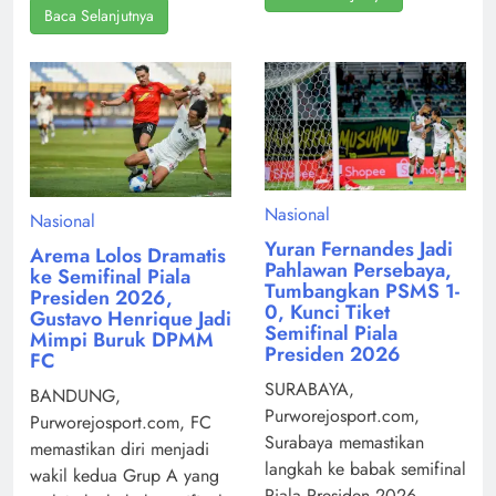
Baca Selanjutnya
Nasional
Nasional
Yuran Fernandes Jadi
Arema Lolos Dramatis
Pahlawan Persebaya,
ke Semifinal Piala
Tumbangkan PSMS 1-
Presiden 2026,
0, Kunci Tiket
Gustavo Henrique Jadi
Semifinal Piala
Mimpi Buruk DPMM
Presiden 2026
FC
SURABAYA,
BANDUNG,
Purworejosport.com,
Purworejosport.com, FC
Surabaya memastikan
memastikan diri menjadi
langkah ke babak semifinal
wakil kedua Grup A yang
Piala Presiden 2026