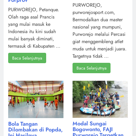
PURWOREJO,
PURWOREJO, Petanque.
purworejosport.com,
Olah raga asal Prancis
Bermodalkan dua master
yang mulai masuk ke
nasional yang mumpuni,
Indonesia itu kini sudah
Purworejo melalui Percasi
mulai banyak diminati,
giat menggembleng atlet
termasuk di Kabupaten ...
muda untuk menjadi juara.
Targetnya tidak ...
Baca Selanjutnya
Baca Selanjutnya
Modal Sungai
Bola Tangan
Bogowonto, FAJI
Dilombakan di Popda,
Purworejo Targetkan
Ini Hasilnya