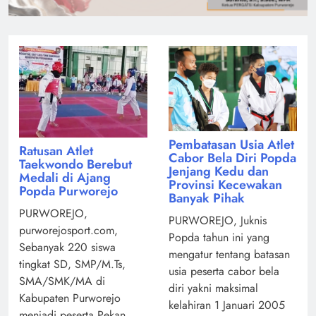
Pembatasan Usia Atlet
Ratusan Atlet
Cabor Bela Diri Popda
Taekwondo Berebut
Jenjang Kedu dan
Medali di Ajang
Provinsi Kecewakan
Popda Purworejo
Banyak Pihak
PURWOREJO,
PURWOREJO, Juknis
purworejosport.com,
Popda tahun ini yang
Sebanyak 220 siswa
mengatur tentang batasan
tingkat SD, SMP/M.Ts,
usia peserta cabor bela
SMA/SMK/MA di
diri yakni maksimal
Kabupaten Purworejo
kelahiran 1 Januari 2005
menjadi peserta Pekan