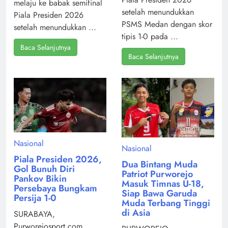
melaju ke babak semifinal
setelah menundukkan
Piala Presiden 2026
PSMS Medan dengan skor
setelah menundukkan ...
tipis 1-0 pada ...
Baca Selanjutnya
Baca Selanjutnya
Nasional
Nasional
Piala Presiden 2026,
Dua Bintang Muda
Gol Bunuh Diri
Patriot Purworejo
Pankov Bikin
Masuk Timnas U-18,
Persebaya Bungkam
Siap Bawa Garuda
Persija 1-0
Muda Terbang Tinggi
di Asia
SURABAYA,
Purworejosport.com,