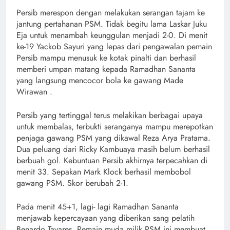
Persib merespon dengan melakukan serangan tajam ke
jantung pertahanan PSM. Tidak begitu lama Laskar Juku
Eja untuk menambah keunggulan menjadi 2-0. Di menit
ke-19 Yackob Sayuri yang lepas dari pengawalan pemain
Persib mampu menusuk ke kotak pinalti dan berhasil
memberi umpan matang kepada Ramadhan Sananta
yang langsung mencocor bola ke gawang Made
Wirawan .
Persib yang tertinggal terus melakikan berbagai upaya
untuk membalas, terbukti seranganya mampu merepotkan
penjaga gawang PSM yang dikawal Reza Arya Pratama.
Dua peluang dari Ricky Kambuaya masih belum berhasil
berbuah gol. Kebuntuan Persib akhirnya terpecahkan di
menit 33. Sepakan Mark Klock berhasil membobol
gawang PSM. Skor berubah 2-1.
Pada menit 45+1, lagi- lagi Ramadhan Sananta
menjawab kepercayaan yang diberikan sang pelatih
Benardo Tavares. Pemain muda milik PSM ini membuat