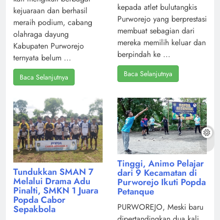
kepada atlet bulutangkis
kejuaraan dan berhasil
Purworejo yang berprestasi
meraih podium, cabang
membuat sebagian dari
olahraga dayung
mereka memilih keluar dan
Kabupaten Purworejo
berpindah ke ...
ternyata belum ...
Baca Selanjutnya
Baca Selanjutnya
Tinggi, Animo Pelajar
Tundukkan SMAN 7
dari 9 Kecamatan di
Melalui Drama Adu
Purworejo Ikuti Popda
Pinalti, SMKN 1 Juara
Petanque
Popda Cabor
PURWOREJO, Meski baru
Sepakbola
dipertandingkan dua kali