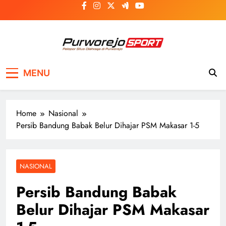
Skip
to
content
Purworejosport
Pelopor Situs Olahraga di Purworejo
MENU
Home
Nasional
Persib Bandung Babak Belur Dihajar PSM Makasar 1-5
NASIONAL
Persib Bandung Babak
Belur Dihajar PSM Makasar