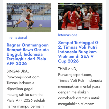
Internasional
Internasional
Sempat Tertinggal 0-
Ragnar Oratmangoen
2, Timnas Voli Putri
Sempat Bawa Garuda
Indonesia Bungkam
Unggul, Indonesia
Vietnam di SEA V
Tersingkir dari Piala
Cup 2026
AFF 2026
THAILAND,
SINGAPURA,
Purworejosport.com,
Purworejosport.com,
Timnas Voli Putri Indonesia
Timnas Indonesia
menunjukkan mental juara
dipastikan gagal
dengan melakukan
melangkah ke semifinal
comeback dramatis untuk
Piala AFF 2026 setelah
mengalahkan Vietnam
hanya mampu bermain