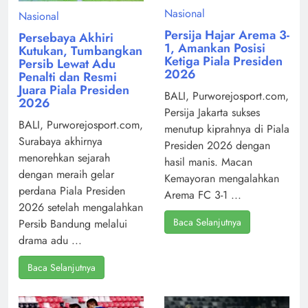
Nasional
Nasional
Persija Hajar Arema 3-
Persebaya Akhiri
1, Amankan Posisi
Kutukan, Tumbangkan
Ketiga Piala Presiden
Persib Lewat Adu
2026
Penalti dan Resmi
Juara Piala Presiden
BALI, Purworejosport.com,
2026
Persija Jakarta sukses
BALI, Purworejosport.com,
menutup kiprahnya di Piala
Surabaya akhirnya
Presiden 2026 dengan
menorehkan sejarah
hasil manis. Macan
dengan meraih gelar
Kemayoran mengalahkan
perdana Piala Presiden
Arema FC 3-1 ...
2026 setelah mengalahkan
Baca Selanjutnya
Persib Bandung melalui
drama adu ...
Baca Selanjutnya