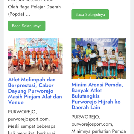
...
Olah Raga Pelajar Daerah
(Popda) ...
Baca Selanjutnya
Baca Selanjutnya
Atlet Melimpah dan
Minim Atensi Pemda,
Berprestasi, Cabor
Banyak Atlet
Dayung Purworejo
Bulutangkis
Masih Pinjam Alat dan
Purworejo Hijrah ke
Venue
Daerah Lain
PURWOREJO,
PURWOREJO,
purworejosport.com,
purworejosport.com,
Meski sempat beberapa
Minimnya perhatian Pemda
kali mengikuti berbagai