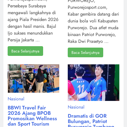
PURWOREJO,
Persebaya Surabaya
Purworejosport.com,
mengawali langkahnya di
Kabar gembira datang dari
ajang Piala Presiden 2026
dunia bola voli Kabupaten
dengan hasil manis. Bajul
Purworejo. Dua atlet muda
Ijo sukses menundukkan
binaan Patriot Purworejo,
Persija Jakarta ...
Raka Dwi Prasetyo ...
Baca Selanjutnya
Baca Selanjutnya
Nasional
Nasional
BBWI Travel Fair
2026 Ajang BPOB
Dramatis di GOR
Promosikan Wellness
Bulungan, Patriot
dan Sport Tourism
Purworejo Tumbang,