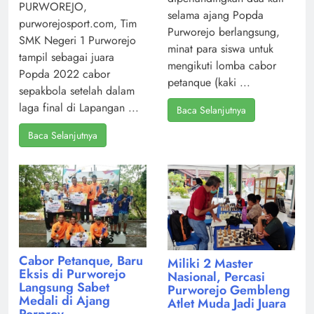
PURWOREJO,
selama ajang Popda
purworejosport.com, Tim
Purworejo berlangsung,
SMK Negeri 1 Purworejo
minat para siswa untuk
tampil sebagai juara
mengikuti lomba cabor
Popda 2022 cabor
petanque (kaki ...
sepakbola setelah dalam
laga final di Lapangan ...
Baca Selanjutnya
Baca Selanjutnya
Cabor Petanque, Baru
Miliki 2 Master
Eksis di Purworejo
Nasional, Percasi
Langsung Sabet
Purworejo Gembleng
Medali di Ajang
Atlet Muda Jadi Juara
Porprov