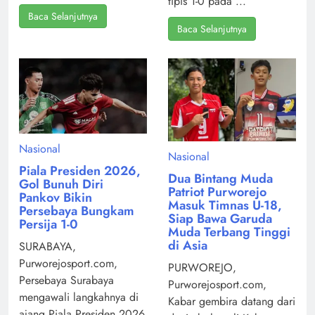
tipis 1-0 pada ...
Baca Selanjutnya
Baca Selanjutnya
Nasional
Nasional
Piala Presiden 2026,
Dua Bintang Muda
Gol Bunuh Diri
Patriot Purworejo
Pankov Bikin
Masuk Timnas U-18,
Persebaya Bungkam
Siap Bawa Garuda
Persija 1-0
Muda Terbang Tinggi
di Asia
SURABAYA,
Purworejosport.com,
PURWOREJO,
Persebaya Surabaya
Purworejosport.com,
mengawali langkahnya di
Kabar gembira datang dari
ajang Piala Presiden 2026