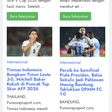
tampil meyakinkan dengan
SEA V Cup 2026 dengan
merebut set ...
hasil manis. Setelah ...
Baca Selanjutnya
Baca Selanjutnya
Internasional
Internasional
Timnas Indonesia
Persib ke Semifinal
Bungkam Timor Leste
Piala Presiden, Balsa
3-0, Mitchell Baker
Sekulic Jadi Pahlawan
Kokoh di Puncak Top
Maung Bandung
Skor AFF 2026
Taklukkan DPMM FC
1-0
THAILAND,
BANDUNG,
Purworejosport.com,
Purworejosport.com,
Timnas Indonesia meraih