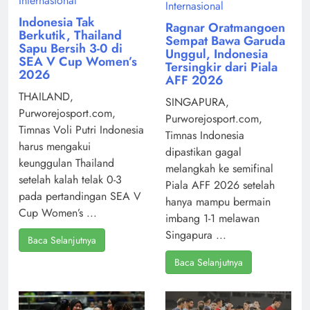
Internasional
Internasional
Indonesia Tak
Ragnar Oratmangoen
Berkutik, Thailand
Sempat Bawa Garuda
Sapu Bersih 3-0 di
Unggul, Indonesia
SEA V Cup Women’s
Tersingkir dari Piala
2026
AFF 2026
THAILAND,
SINGAPURA,
Purworejosport.com,
Purworejosport.com,
Timnas Voli Putri Indonesia
Timnas Indonesia
harus mengakui
dipastikan gagal
keunggulan Thailand
melangkah ke semifinal
setelah kalah telak 0-3
Piala AFF 2026 setelah
pada pertandingan SEA V
hanya mampu bermain
Cup Women’s ...
imbang 1-1 melawan
Singapura ...
Baca Selanjutnya
Baca Selanjutnya