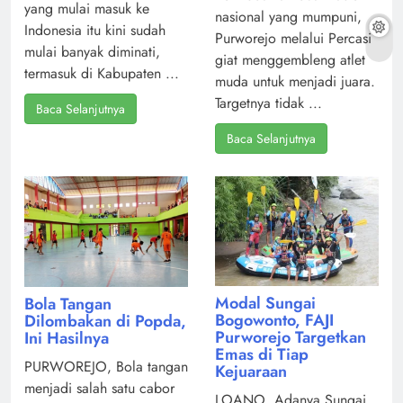
yang mulai masuk ke
nasional yang mumpuni,
Indonesia itu kini sudah
Purworejo melalui Percasi
mulai banyak diminati,
giat menggembleng atlet
termasuk di Kabupaten ...
muda untuk menjadi juara.
Targetnya tidak ...
Baca Selanjutnya
Baca Selanjutnya
Modal Sungai
Bola Tangan
Bogowonto, FAJI
Dilombakan di Popda,
Purworejo Targetkan
Ini Hasilnya
Emas di Tiap
PURWOREJO, Bola tangan
Kejuaraan
menjadi salah satu cabor
LOANO, Adanya Sungai