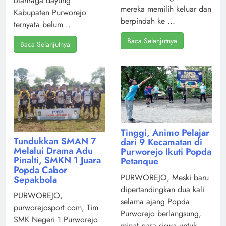
olahraga dayung
mereka memilih keluar dan
Kabupaten Purworejo
berpindah ke ...
ternyata belum ...
Baca Selanjutnya
Baca Selanjutnya
Tinggi, Animo Pelajar
Tundukkan SMAN 7
dari 9 Kecamatan di
Melalui Drama Adu
Purworejo Ikuti Popda
Pinalti, SMKN 1 Juara
Petanque
Popda Cabor
PURWOREJO, Meski baru
Sepakbola
dipertandingkan dua kali
PURWOREJO,
selama ajang Popda
purworejosport.com, Tim
Purworejo berlangsung,
SMK Negeri 1 Purworejo
minat para siswa untuk