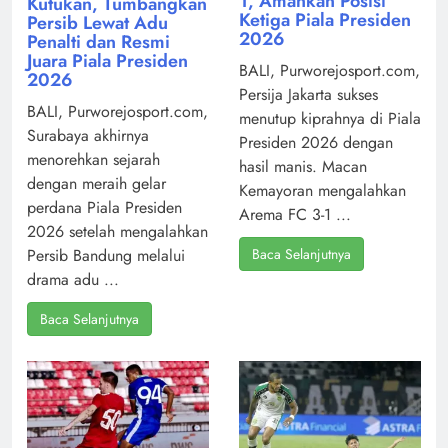
1, Amankan Posisi
Kutukan, Tumbangkan
Ketiga Piala Presiden
Persib Lewat Adu
2026
Penalti dan Resmi
Juara Piala Presiden
BALI, Purworejosport.com,
2026
Persija Jakarta sukses
BALI, Purworejosport.com,
menutup kiprahnya di Piala
Surabaya akhirnya
Presiden 2026 dengan
menorehkan sejarah
hasil manis. Macan
dengan meraih gelar
Kemayoran mengalahkan
perdana Piala Presiden
Arema FC 3-1 ...
2026 setelah mengalahkan
Baca Selanjutnya
Persib Bandung melalui
drama adu ...
Baca Selanjutnya