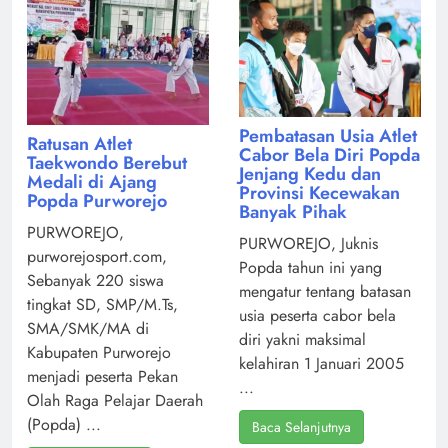
Pembatasan Usia Atlet
Ratusan Atlet
Cabor Bela Diri Popda
Taekwondo Berebut
Jenjang Kedu dan
Medali di Ajang
Provinsi Kecewakan
Popda Purworejo
Banyak Pihak
PURWOREJO,
PURWOREJO, Juknis
purworejosport.com,
Popda tahun ini yang
Sebanyak 220 siswa
mengatur tentang batasan
tingkat SD, SMP/M.Ts,
usia peserta cabor bela
SMA/SMK/MA di
diri yakni maksimal
Kabupaten Purworejo
kelahiran 1 Januari 2005
menjadi peserta Pekan
...
Olah Raga Pelajar Daerah
(Popda) ...
Baca Selanjutnya