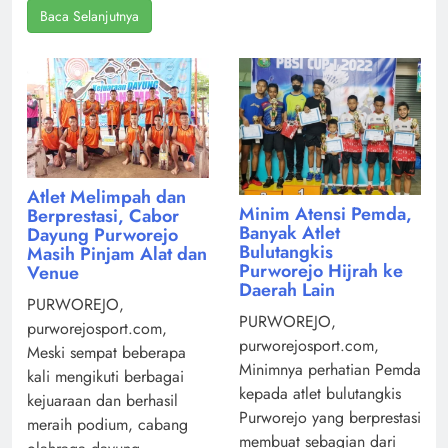
Baca Selanjutnya
Atlet Melimpah dan
Minim Atensi Pemda,
Berprestasi, Cabor
Banyak Atlet
Dayung Purworejo
Bulutangkis
Masih Pinjam Alat dan
Purworejo Hijrah ke
Venue
Daerah Lain
PURWOREJO,
PURWOREJO,
purworejosport.com,
purworejosport.com,
Meski sempat beberapa
Minimnya perhatian Pemda
kali mengikuti berbagai
kepada atlet bulutangkis
kejuaraan dan berhasil
Purworejo yang berprestasi
meraih podium, cabang
membuat sebagian dari