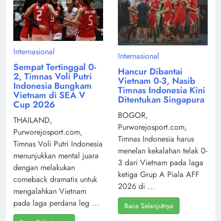
Internasional
Internasional
Sempat Tertinggal 0-
Hancur Dibantai
2, Timnas Voli Putri
Vietnam 0-3, Nasib
Indonesia Bungkam
Timnas Indonesia Kini
Vietnam di SEA V
Ditentukan Singapura
Cup 2026
BOGOR,
THAILAND,
Purworejosport.com,
Purworejosport.com,
Timnas Indonesia harus
Timnas Voli Putri Indonesia
menelan kekalahan telak 0-
menunjukkan mental juara
3 dari Vietnam pada laga
dengan melakukan
ketiga Grup A Piala AFF
comeback dramatis untuk
2026 di ...
mengalahkan Vietnam
pada laga perdana leg ...
Baca Selanjutnya