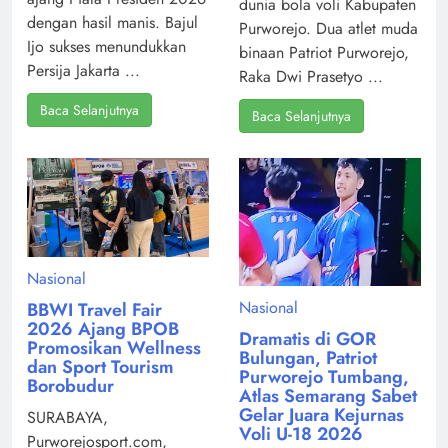
dunia bola voli Kabupaten
dengan hasil manis. Bajul
Purworejo. Dua atlet muda
Ijo sukses menundukkan
binaan Patriot Purworejo,
Persija Jakarta ...
Raka Dwi Prasetyo ...
Baca Selanjutnya
Baca Selanjutnya
Nasional
Nasional
BBWI Travel Fair
2026 Ajang BPOB
Dramatis di GOR
Promosikan Wellness
Bulungan, Patriot
dan Sport Tourism
Purworejo Tumbang,
Borobudur
Atlas Semarang Sabet
Gelar Juara Kejurnas
SURABAYA,
Voli U-18 2026
Purworejosport.com,