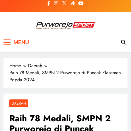
Skip
to
content
Purworejosport
Pelopor Situs Olahraga di Purworejo
MENU
Home
Daerah
Raih 78 Medali, SMPN 2 Purworejo di Puncak Klasemen
Popda 2024
DAERAH
Raih 78 Medali, SMPN 2
Purworejo di Puncak