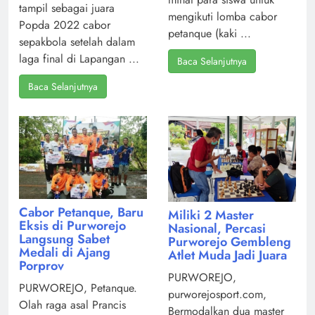
tampil sebagai juara
mengikuti lomba cabor
Popda 2022 cabor
petanque (kaki ...
sepakbola setelah dalam
laga final di Lapangan ...
Baca Selanjutnya
Baca Selanjutnya
Cabor Petanque, Baru
Miliki 2 Master
Eksis di Purworejo
Nasional, Percasi
Langsung Sabet
Purworejo Gembleng
Medali di Ajang
Atlet Muda Jadi Juara
Porprov
PURWOREJO,
PURWOREJO, Petanque.
purworejosport.com,
Olah raga asal Prancis
Bermodalkan dua master