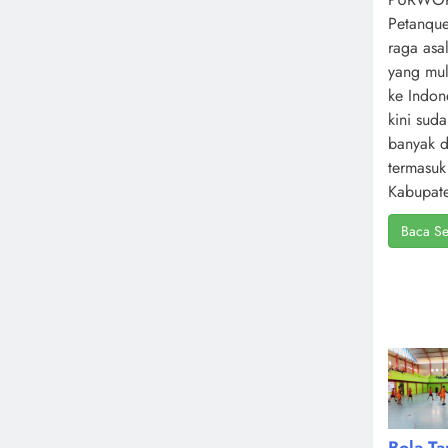
Petanque
raga asa
yang mul
ke Indone
kini sud
banyak d
termasuk
Kabupate
Baca Se
Bola T