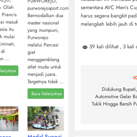
PURWOREJO,
sementara AVC Men’s Cup
. Olah
purworejosport.com,
l Prancis
harus segera bangkit pad
Bermodalkan dua
ai masuk
master nasional
melangkah lebih jauh di t
sia itu
yang mumpuni,
ah mulai
Purworejo
iminati,
melalui Percasi
39 kali dilihat
, 3 kali 
 di
giat
n ...
menggembleng
atlet muda untuk
lanjutnya
menjadi juara.
Navigasi
Targetnya tidak ...
pos
Didukung Bupati
Baca Selanjutnya
Automotive Gelar B
Tukik Hingga Bersih P
Modal Sungai
angan