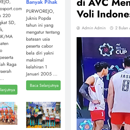
di AVC Men
Banyak Pihak
EJO,
osport.com,
Voli Indon
PURWOREJO,
k 220
Juknis Popda
ngkat SD,
tahun ini yang
Admin Admin
2 Bulan
s,
mengatur tentang
MK/MA
batasan usia
aten
peserta cabor
jo
bela diri yakni
peserta
maksimal
lah Raga
kelahiran 1
Daerah
Januari 2005 ...
...
Baca Selanjutnya
lanjutnya