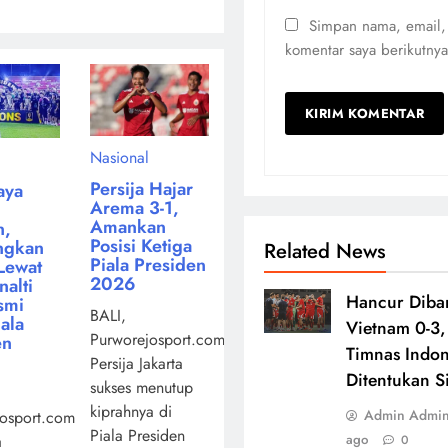
Simpan nama, email,
komentar saya berikutnya
Nasional
Persija Hajar
aya
Arema 3-1,
Amankan
n,
Posisi Ketiga
ngkan
Related News
Piala Presiden
Lewat
2026
alti
Hancur Diba
smi
BALI,
iala
Vietnam 0-3,
Purworejosport.com,
en
Timnas Indon
Persija Jakarta
Ditentukan S
sukses menutup
kiprahnya di
Admin Admi
osport.com,
Piala Presiden
a
ago
0