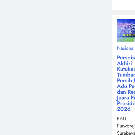
Nasional
Perseb
Akhiri
Kutuka
Tumba
Persib 
Adu Pen
dan Re
Juara P
Presid
2026
BALI,
Purworej
Surabay