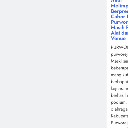
Atlet
Melimp
Berpres
Cabor 
Purwor
Masih 
Alat da
Venue
PURWOR
purworej
Meski se
beberapa
mengikut
berbagai
kejuaraa
berhasil
podium,
olahrag
Kabupat
Purwore