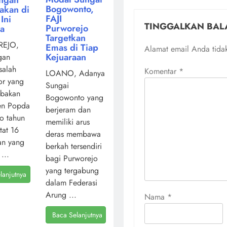
Bogowonto,
akan di
FAJI
Ini
TINGGALKAN BAL
Purworejo
ya
Targetkan
EJO,
Emas di Tiap
Alamat email Anda tidak
Kejuaraan
gan
salah
Komentar
*
LOANO, Adanya
or yang
Sungai
mbakan
Bogowonto yang
en Popda
berjeram dan
o tahun
memiliki arus
atat 16
deras membawa
an yang
berkah tersendiri
...
bagi Purworejo
yang tergabung
lanjutnya
dalam Federasi
Arung ...
Nama
*
Baca Selanjutnya