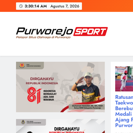
Skip
3:30:15 AM
Agustus 7, 2026
to
content
Purworejosport
Pelopor Situs Olahraga di Purworejo
Ratusan
Taekw
Berebu
Medali 
Ajang 
Purwor