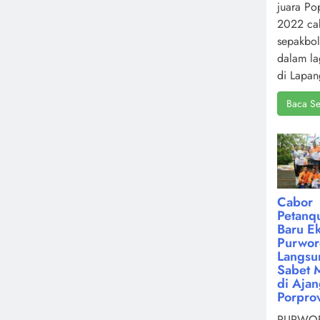
juara Po
2022 ca
sepakbol
dalam la
di Lapan
Baca Se
Cabor
Petanq
Baru Ek
Purwor
Langsu
Sabet 
di Aja
Porpro
PURWOR