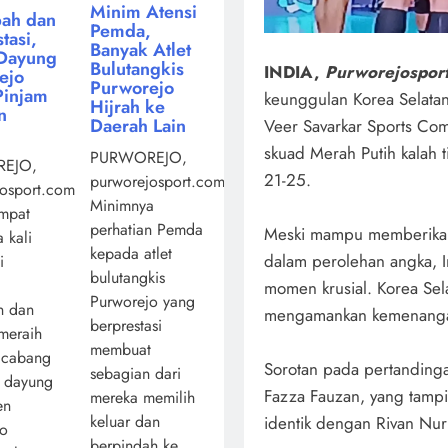
Minim Atensi
ah dan
Pemda,
tasi,
Banyak Atlet
Dayung
Bulutangkis
INDIA,
Purworejospor
ejo
Purworejo
Pinjam
keunggulan Korea Selata
Hijrah ke
n
Daerah Lain
Veer Savarkar Sports Co
skuad Merah Putih kalah 
PURWOREJO,
EJO,
21-25.
purworejosport.com,
osport.com,
Minimnya
mpat
perhatian Pemda
Meski mampu memberikan 
 kali
kepada atlet
dalam perolehan angka, 
i
bulutangkis
momen krusial. Korea Sel
Purworejo yang
n dan
mengamankan kemenanga
berprestasi
 meraih
membuat
 cabang
Sorotan pada pertandingan
sebagian dari
a dayung
Fazza Fauzan, yang tam
mereka memilih
en
keluar dan
identik dengan Rivan Nurm
jo
berpindah ke ...