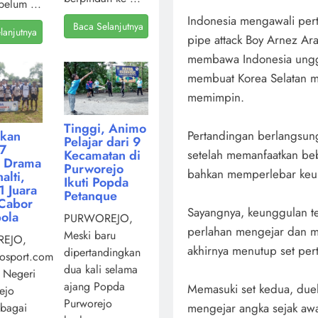
belum ...
Indonesia mengawali pert
Baca Selanjutnya
lanjutnya
pipe attack Boy Arnez Ar
membawa Indonesia unggu
membuat Korea Selatan 
memimpin.
Tinggi, Animo
Pertandingan berlangsung
kan
Pelajar dari 9
7
setelah memanfaatkan beb
Kecamatan di
i Drama
Purworejo
bahkan memperlebar keu
alti,
Ikuti Popda
 Juara
Petanque
Cabor
Sayangnya, keunggulan te
ola
PURWOREJO,
perlahan mengejar dan m
Meski baru
EJO,
akhirnya menutup set pe
dipertandingkan
osport.com,
dua kali selama
 Negeri
ajang Popda
Memasuki set kedua, duel
ejo
Purworejo
mengejar angka sejak awa
ebagai