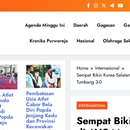
Agenda Minggu Ini
Daerah
Gagasan
Gal
Kronika Purworejo
Nasional
Olahraga Sek
Home
Internasional
Sempat Bikin Korea Selata
Tumbang 3-0
Pembatasan
 Atlet
Usia Atlet
ondo
Cabor Bela
t
INTERNASIONAL
Diri Popda
di
Jenjang Kedu
Popda
Sempat Biki
dan Provinsi
ejo
Kecewakan