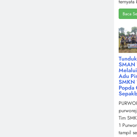
ternyata 
Baca Se
Tunduk
SMAN 
Melalu
Adu Pin
SMKN 1
Popda 
Sepakb
PURWOR
purworej
Tim SMK
1 Purwor
tampil s