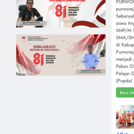
PURWOR
purworej
Sebanya
siswa ti
SMP/M.T
SMA/S
di Kabup
Purwore
menjadi 
Pekan O
Pelajar 
(Popda) 
Baca Se