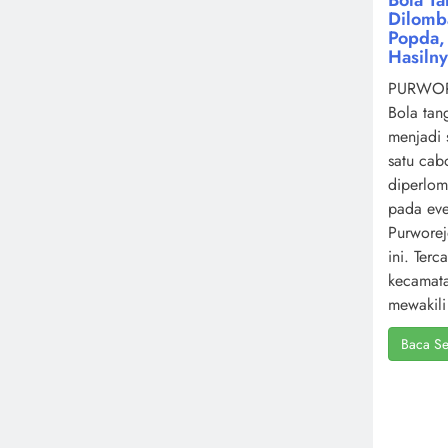
Dilomb
Popda, 
Hasiln
PURWOR
Bola tan
menjadi 
satu cab
diperlo
pada ev
Purworej
ini. Terc
kecamat
mewakili 
Baca Se