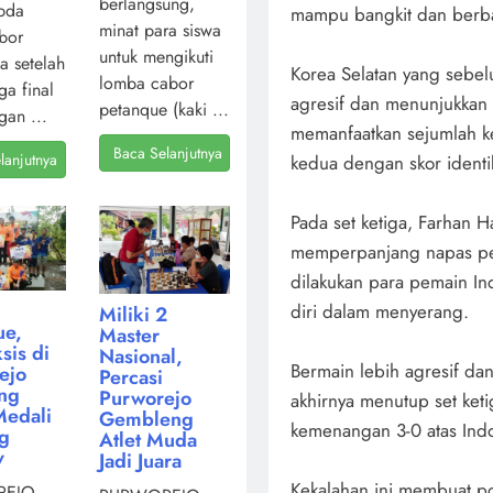
berlangsung,
pda
mampu bangkit dan berba
minat para siswa
bor
untuk mengikuti
a setelah
Korea Selatan yang sebel
lomba cabor
ga final
agresif dan menunjukkan 
petanque (kaki ...
gan ...
memanfaatkan sejumlah k
Baca Selanjutnya
lanjutnya
kedua dengan skor identi
Pada set ketiga, Farhan 
memperpanjang napas per
dilakukan para pemain I
diri dalam menyerang.
Miliki 2
ue,
Master
sis di
Nasional,
Bermain lebih agresif dan
ejo
Percasi
ng
Purworejo
akhirnya menutup set ket
Medali
Gembleng
kemenangan 3-0 atas Indo
ng
Atlet Muda
v
Jadi Juara
Kekalahan ini membuat po
EJO,