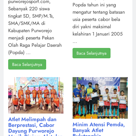
purworejosport.com,
Popda tahun ini yang
Sebanyak 220 siswa
mengatur tentang batasan
tingkat SD, SMP/M.Ts,
usia peserta cabor bela
SMA/SMK/MA di
diri yakni maksimal
Kabupaten Purworejo
kelahiran 1 Januari 2005
menjadi peserta Pekan
...
Olah Raga Pelajar Daerah
(Popda) ...
Baca Selanjutnya
Baca Selanjutnya
Atlet Melimpah dan
Minim Atensi Pemda,
Berprestasi, Cabor
Banyak Atlet
Dayung Purworejo
Bulutangkis