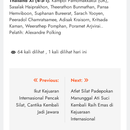
Thailand XI (4-5-1):
Kampol Pathomakkakul (GK),
Sasalak Haiprakhon, Theerathon Bunmathan, Pansa
Hemviboon, Suphanan Bureerat, Sarach Yooyen,
Peeradol Chamratsamee, Adisak Kraisorn, Kritsada
Kaman, Weerathep Pomphan, Poramet Arjvirai..
Pelatih: Alexandre Polking
64 kali dilihat
, 1 kali dilihat hari ini
Navigasi
Previous:
Next:
pos
Ikut Kejuaran
Atlet Silat Padepokan
Internasional Pencak
Manunggal Ati Suci
Silat, Cantika Kembali
Kembali Raih Emas di
Jadi Jawara
Kejuaraan
Internasional