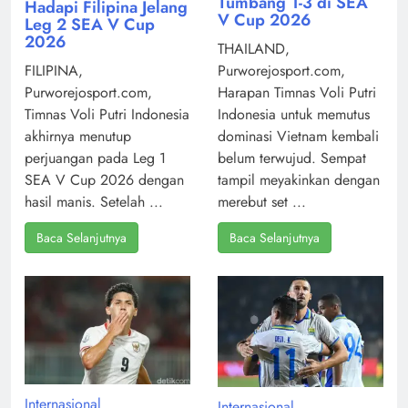
Tumbang 1-3 di SEA
Hadapi Filipina Jelang
V Cup 2026
Leg 2 SEA V Cup
2026
THAILAND,
Purworejosport.com,
FILIPINA,
Harapan Timnas Voli Putri
Purworejosport.com,
Indonesia untuk memutus
Timnas Voli Putri Indonesia
dominasi Vietnam kembali
akhirnya menutup
belum terwujud. Sempat
perjuangan pada Leg 1
tampil meyakinkan dengan
SEA V Cup 2026 dengan
merebut set ...
hasil manis. Setelah ...
Baca Selanjutnya
Baca Selanjutnya
Internasional
Internasional