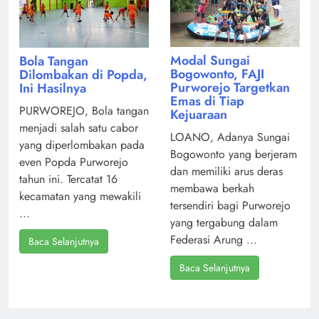
Modal Sungai
Bola Tangan
Bogowonto, FAJI
Dilombakan di Popda,
Purworejo Targetkan
Ini Hasilnya
Emas di Tiap
PURWOREJO, Bola tangan
Kejuaraan
menjadi salah satu cabor
LOANO, Adanya Sungai
yang diperlombakan pada
Bogowonto yang berjeram
even Popda Purworejo
dan memiliki arus deras
tahun ini. Tercatat 16
membawa berkah
kecamatan yang mewakili
tersendiri bagi Purworejo
...
yang tergabung dalam
Federasi Arung ...
Baca Selanjutnya
Baca Selanjutnya