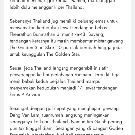
kembali mencetak gol kedua. Namun, dia dianggap
lebih dulu melanggar kiper Thailand.
Sebenanya Thailand jug memiliki peluang emas untuk
menyamakan kedudukan lewat tendangan bebas
Theerathon Bunmathan di menit ke-43. Sayang,
tendangan kerasnya itu masih membentur mistar gawang
The Golden Star. Skor 1-0 pun tak berubah hingga jeda
untuk keunggulan The Golden Star.
Seusai jeda Thailand langsng mengambil inisiatif
penyerangan ke lini pertahanan Vietnam. Terbu kti tiga
menit babak kedua berjalan Thailand mampu
menyamakan kedudukan menjadi 1-1 lewat tendangan
keras P Arjvirai.
Tersengat dengan gol cepat yang menghujam gawang
Dang Van Lam, tuanrumah langsung meningatkan
seranganya ke kubu Thailand. Namun tim Gajah perang
pun tak timggaĺ diam. Serangan yang di bangun Goden
Star selalu dipatahkan. Jual beli serangan terus