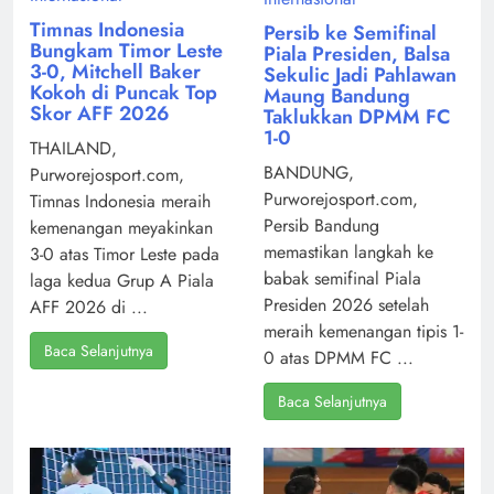
Timnas Indonesia
Persib ke Semifinal
Bungkam Timor Leste
Piala Presiden, Balsa
3-0, Mitchell Baker
Sekulic Jadi Pahlawan
Kokoh di Puncak Top
Maung Bandung
Skor AFF 2026
Taklukkan DPMM FC
1-0
THAILAND,
BANDUNG,
Purworejosport.com,
Purworejosport.com,
Timnas Indonesia meraih
Persib Bandung
kemenangan meyakinkan
memastikan langkah ke
3-0 atas Timor Leste pada
babak semifinal Piala
laga kedua Grup A Piala
Presiden 2026 setelah
AFF 2026 di ...
meraih kemenangan tipis 1-
Baca Selanjutnya
0 atas DPMM FC ...
Baca Selanjutnya