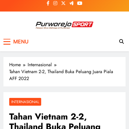
Skip
to
content
Purworejosport
Pelopor Situs Olahraga di Purworejo
MENU
Home
Internasional
Tahan Vietnam 2-2, Thailand Buka Peluang Juara Piala
AFF 2022
INTERNASIONAL
Tahan Vietnam 2-2,
Thailand Buka Peluang