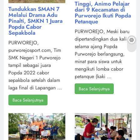
Tinggi, Animo Pelajar
Tundukkan SMAN 7
dari 9 Kecamatan di
Melalui Drama Adu
Purworejo Ikuti Popda
Pinalti, SMKN 1 Juara
Petanque
Popda Cabor
PURWOREJO, Meski baru
Sepakbola
dipertandingkan dua kali
PURWOREJO,
selama ajang Popda
purworejosport.com, Tim
Purworejo berlangsung,
SMK Negeri 1 Purworejo
minat para siswa untuk
tampil sebagai juara
mengikuti lomba cabor
Popda 2022 cabor
petanque (kaki ...
sepakbola setelah dalam
laga final di Lapangan ...
Baca Selanjutnya
Baca Selanjutnya