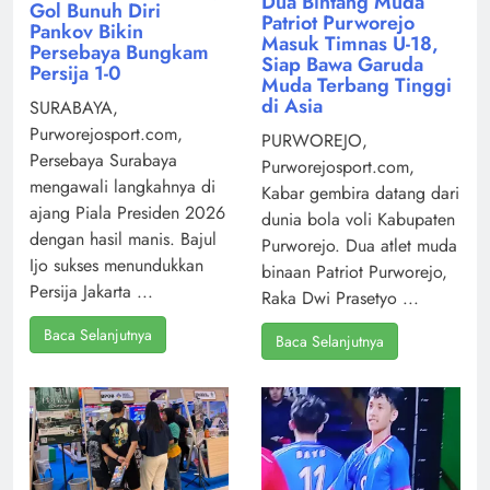
Dua Bintang Muda
Gol Bunuh Diri
Patriot Purworejo
Pankov Bikin
Masuk Timnas U-18,
Persebaya Bungkam
Siap Bawa Garuda
Persija 1-0
Muda Terbang Tinggi
di Asia
SURABAYA,
Purworejosport.com,
PURWOREJO,
Persebaya Surabaya
Purworejosport.com,
mengawali langkahnya di
Kabar gembira datang dari
ajang Piala Presiden 2026
dunia bola voli Kabupaten
dengan hasil manis. Bajul
Purworejo. Dua atlet muda
Ijo sukses menundukkan
binaan Patriot Purworejo,
Persija Jakarta ...
Raka Dwi Prasetyo ...
Baca Selanjutnya
Baca Selanjutnya