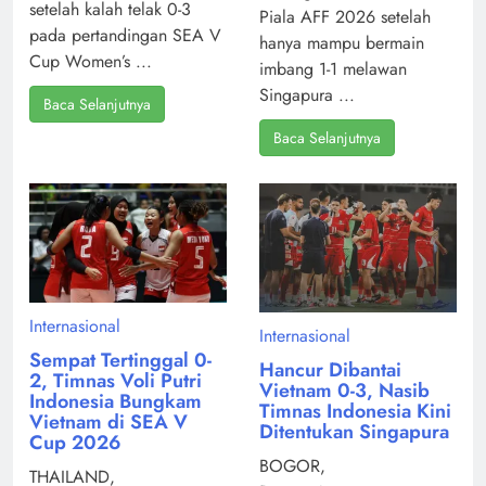
setelah kalah telak 0-3
Piala AFF 2026 setelah
pada pertandingan SEA V
hanya mampu bermain
Cup Women’s ...
imbang 1-1 melawan
Singapura ...
Baca Selanjutnya
Baca Selanjutnya
Internasional
Internasional
Sempat Tertinggal 0-
Hancur Dibantai
2, Timnas Voli Putri
Vietnam 0-3, Nasib
Indonesia Bungkam
Timnas Indonesia Kini
Vietnam di SEA V
Ditentukan Singapura
Cup 2026
BOGOR,
THAILAND,