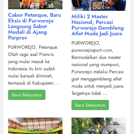
Cabor Petanque, Baru
Miliki 2 Master
Eksis di Purworejo
Nasional, Percasi
Langsung Sabet
Purworejo Gembleng
Medali di Ajang
Atlet Muda Jadi Juara
Porprov
PURWOREJO,
PURWOREJO, Petanque.
purworejosport.com,
Olah raga asal Prancis
Bermodalkan dua master
yang mulai masuk ke
nasional yang mumpuni,
Indonesia itu kini sudah
Purworejo melalui Percasi
mulai banyak diminati,
giat menggembleng atlet
termasuk di Kabupaten ...
muda untuk menjadi juara.
Targetnya tidak ...
Baca Selanjutnya
Baca Selanjutnya