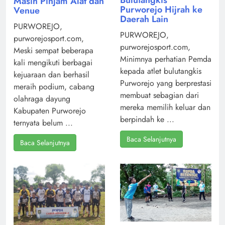
Masih Pinjam Alat dan
Purworejo Hijrah ke
Venue
Daerah Lain
PURWOREJO,
PURWOREJO,
purworejosport.com,
purworejosport.com,
Meski sempat beberapa
Minimnya perhatian Pemda
kali mengikuti berbagai
kepada atlet bulutangkis
kejuaraan dan berhasil
Purworejo yang berprestasi
meraih podium, cabang
membuat sebagian dari
olahraga dayung
mereka memilih keluar dan
Kabupaten Purworejo
berpindah ke ...
ternyata belum ...
Baca Selanjutnya
Baca Selanjutnya