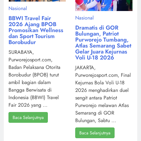
Nasional
Nasional
BBWI Travel Fair
2026 Ajang BPOB
Dramatis di GOR
Promosikan Wellness
Bulungan, Patriot
dan Sport Tourism
Purworejo Tumbang,
Borobudur
Atlas Semarang Sabet
Gelar Juara Kejurnas
SURABAYA,
Voli U-18 2026
Purworejosport.com,
Badan Pelaksana Otorita
JAKARTA,
Borobudur (BPOB) turut
Purworejosport.com, Final
ambil bagian dalam
Kejurnas Bola Voli U-18
Bangga Berwisata di
2026 menghadirkan duel
Indonesia (BBWI) Travel
sengit antara Patriot
Fair 2026 yang ...
Purworejo melawan Atlas
Semarang di GOR
Baca Selanjutnya
Bulungan, Sabtu ...
Baca Selanjutnya