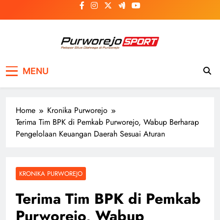
Skip
to
content
Purworejosport
Pelopor Situs Olahraga di Purworejo
MENU
Home
Kronika Purworejo
Terima Tim BPK di Pemkab Purworejo, Wabup Berharap
Pengelolaan Keuangan Daerah Sesuai Aturan
KRONIKA PURWOREJO
Terima Tim BPK di Pemkab
Purworejo, Wabup