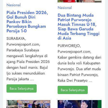
Nasional
Nasional
Piala Presiden 2026,
Dua Bintang Muda
Gol Bunuh Diri
Patriot Purworejo
Pankov Bikin
Masuk Timnas U-18,
Persebaya Bungkam
Siap Bawa Garuda
Persija 1-0
Muda Terbang Tinggi
di Asia
SURABAYA,
Purworejosport.com,
PURWOREJO,
Persebaya Surabaya
Purworejosport.com,
mengawali langkahnya di
Kabar gembira datang dari
ajang Piala Presiden 2026
dunia bola voli Kabupaten
dengan hasil manis. Bajul
Purworejo. Dua atlet muda
Ijo sukses menundukkan
binaan Patriot Purworejo,
Persija Jakarta ...
Raka Dwi Prasetyo ...
Baca Selanjutnya
Baca Selanjutnya