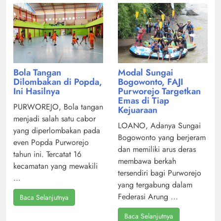
Modal Sungai
Bola Tangan
Bogowonto, FAJI
Dilombakan di Popda,
Purworejo Targetkan
Ini Hasilnya
Emas di Tiap
PURWOREJO, Bola tangan
Kejuaraan
menjadi salah satu cabor
LOANO, Adanya Sungai
yang diperlombakan pada
Bogowonto yang berjeram
even Popda Purworejo
dan memiliki arus deras
tahun ini. Tercatat 16
membawa berkah
kecamatan yang mewakili
tersendiri bagi Purworejo
...
yang tergabung dalam
Federasi Arung ...
Baca Selanjutnya
Baca Selanjutnya