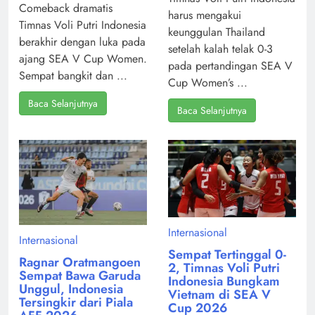
Comeback dramatis
harus mengakui
Timnas Voli Putri Indonesia
keunggulan Thailand
berakhir dengan luka pada
setelah kalah telak 0-3
ajang SEA V Cup Women.
pada pertandingan SEA V
Sempat bangkit dan ...
Cup Women’s ...
Baca Selanjutnya
Baca Selanjutnya
Internasional
Internasional
Sempat Tertinggal 0-
Ragnar Oratmangoen
2, Timnas Voli Putri
Sempat Bawa Garuda
Indonesia Bungkam
Unggul, Indonesia
Vietnam di SEA V
Tersingkir dari Piala
Cup 2026