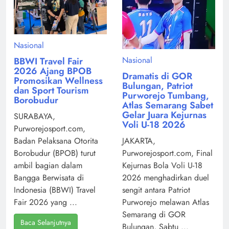
Nasional
Nasional
BBWI Travel Fair
2026 Ajang BPOB
Dramatis di GOR
Promosikan Wellness
Bulungan, Patriot
dan Sport Tourism
Purworejo Tumbang,
Borobudur
Atlas Semarang Sabet
Gelar Juara Kejurnas
SURABAYA,
Voli U-18 2026
Purworejosport.com,
Badan Pelaksana Otorita
JAKARTA,
Borobudur (BPOB) turut
Purworejosport.com, Final
ambil bagian dalam
Kejurnas Bola Voli U-18
Bangga Berwisata di
2026 menghadirkan duel
Indonesia (BBWI) Travel
sengit antara Patriot
Fair 2026 yang ...
Purworejo melawan Atlas
Semarang di GOR
Baca Selanjutnya
Bulungan, Sabtu ...