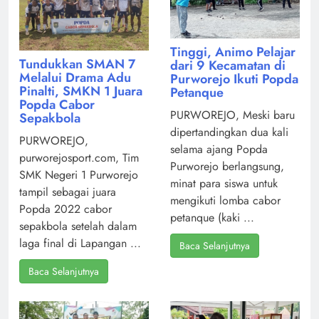
Tinggi, Animo Pelajar
Tundukkan SMAN 7
dari 9 Kecamatan di
Melalui Drama Adu
Purworejo Ikuti Popda
Pinalti, SMKN 1 Juara
Petanque
Popda Cabor
PURWOREJO, Meski baru
Sepakbola
dipertandingkan dua kali
PURWOREJO,
selama ajang Popda
purworejosport.com, Tim
Purworejo berlangsung,
SMK Negeri 1 Purworejo
minat para siswa untuk
tampil sebagai juara
mengikuti lomba cabor
Popda 2022 cabor
petanque (kaki ...
sepakbola setelah dalam
laga final di Lapangan ...
Baca Selanjutnya
Baca Selanjutnya