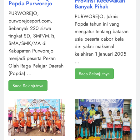
Provinsi Kecewakan
Popda Purworejo
Banyak Pihak
PURWOREJO,
PURWOREJO, Juknis
purworejosport.com,
Popda tahun ini yang
Sebanyak 220 siswa
mengatur tentang batasan
tingkat SD, SMP/M.Ts,
usia peserta cabor bela
SMA/SMK/MA di
diri yakni maksimal
Kabupaten Purworejo
kelahiran 1 Januari 2005
menjadi peserta Pekan
...
Olah Raga Pelajar Daerah
(Popda) ...
Baca Selanjutnya
Baca Selanjutnya