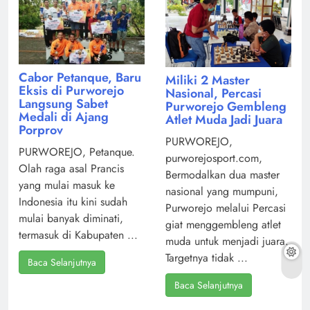
Cabor Petanque, Baru
Miliki 2 Master
Eksis di Purworejo
Nasional, Percasi
Langsung Sabet
Purworejo Gembleng
Medali di Ajang
Atlet Muda Jadi Juara
Porprov
PURWOREJO,
PURWOREJO, Petanque.
purworejosport.com,
Olah raga asal Prancis
Bermodalkan dua master
yang mulai masuk ke
nasional yang mumpuni,
Indonesia itu kini sudah
Purworejo melalui Percasi
mulai banyak diminati,
giat menggembleng atlet
termasuk di Kabupaten ...
muda untuk menjadi juara.
Targetnya tidak ...
Baca Selanjutnya
Baca Selanjutnya