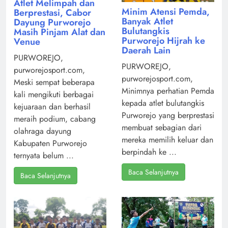
Atlet Melimpah dan
Minim Atensi Pemda,
Berprestasi, Cabor
Banyak Atlet
Dayung Purworejo
Bulutangkis
Masih Pinjam Alat dan
Purworejo Hijrah ke
Venue
Daerah Lain
PURWOREJO,
PURWOREJO,
purworejosport.com,
purworejosport.com,
Meski sempat beberapa
Minimnya perhatian Pemda
kali mengikuti berbagai
kepada atlet bulutangkis
kejuaraan dan berhasil
Purworejo yang berprestasi
meraih podium, cabang
membuat sebagian dari
olahraga dayung
mereka memilih keluar dan
Kabupaten Purworejo
berpindah ke ...
ternyata belum ...
Baca Selanjutnya
Baca Selanjutnya