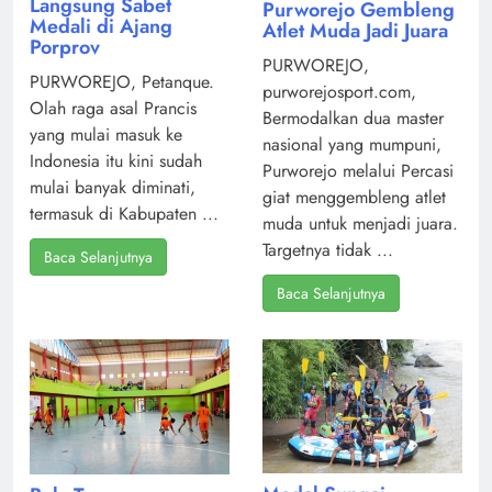
Langsung Sabet
Purworejo Gembleng
Medali di Ajang
Atlet Muda Jadi Juara
Porprov
PURWOREJO,
PURWOREJO, Petanque.
purworejosport.com,
Olah raga asal Prancis
Bermodalkan dua master
yang mulai masuk ke
nasional yang mumpuni,
Indonesia itu kini sudah
Purworejo melalui Percasi
mulai banyak diminati,
giat menggembleng atlet
termasuk di Kabupaten ...
muda untuk menjadi juara.
Targetnya tidak ...
Baca Selanjutnya
Baca Selanjutnya