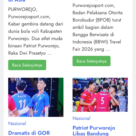
Purworejosport.com,
PURWOREJO,
Badan Pelaksana Otorita
Purworejosport.com,
Borobudur (BPOB) turut
Kabar gembira datang dari
ambil bagian dalam
dunia bola voli Kabupaten
Bangga Berwisata di
Purworejo. Dua atlet muda
Indonesia (BBWI) Travel
binaan Patriot Purworejo,
Fair 2026 yang ...
Raka Dwi Prasetyo ...
Baca Selanjutnya
Baca Selanjutnya
Nasional
Nasional
Patriot Purworejo
Dramatis di GOR
Libas Bandung