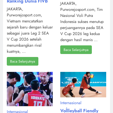
Ranking Dunia FIVB
JAKARTA,
JAKARTA,
Purworejosport.com, Tim
Purworejosport.com,
Nasional Voli Putra
Vietnam mencatatkan
Indonesia sukses menutup
sejarah baru dengan keluar
perjuangannya pada SEA
sebagai juara Leg 2 SEA
V Cup 2026 leg kedua
V Cup 2026 setelah
dengan hasil manis ...
menumbangkan rival
Baca Selanjutnya
kuatnya, ...
Baca Selanjutnya
Internasional
Voĺlleyball Fiendly
Internasional