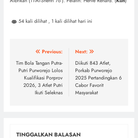
Albrikan (11-Al-Shehri 76′). Pelatih: Herve Renard. (
Kun
)
54 kali dilihat
, 1 kali dilihat hari ini
Navigasi
Previous:
Next:
pos
Tim Bola Tangan Putra-
Diikuti 843 Atlet,
Putri Purworejo Lolos
Porkab Purworejo
Kualifikasi Porprov
2025 Pertandingkan 6
2026, 3 Atlet Putri
Cabor Favorit
Ikuti Seleknas
Masyarakat
TINGGALKAN BALASAN