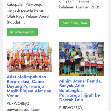
diri yakni maksimal
Kabupaten Purworejo
kelahiran 1 Januari 2005
menjadi peserta Pekan
...
Olah Raga Pelajar Daerah
(Popda) ...
Baca Selanjutnya
Baca Selanjutnya
Atlet Melimpah dan
Minim Atensi Pemda,
Berprestasi, Cabor
Banyak Atlet
Dayung Purworejo
Bulutangkis
Masih Pinjam Alat dan
Purworejo Hijrah ke
Venue
Daerah Lain
PURWOREJO,
PURWOREJO,
purworejosport.com,