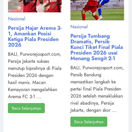
Nasional
Nasional
Persija Hajar Arema 3-
1, Amankan Posisi
Persija Tumbang
Ketiga Piala Presiden
Dramatis, Persib
2026
Kunci Tiket Final Piala
Presiden 2026 usai
BALI, Purworejosport.com,
Menang Sengit 2-1
Persija Jakarta sukses
BALI, Purworejosport.com,
menutup kiprahnya di Piala
Persib Bandung
Presiden 2026 dengan
memastikan langkah ke
hasil manis. Macan
partai final Piala Presiden
Kemayoran mengalahkan
2026 setelah menaklukkan
Arema FC 3-1 ...
rival abadinya, Persija
Baca Selanjutnya
Jakarta, dengan skor ...
Baca Selanjutnya