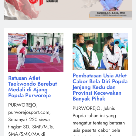
Pembatasan Usia Atlet
Ratusan Atlet
Cabor Bela Diri Popda
Taekwondo Berebut
Jenjang Kedu dan
Medali di Ajang
Provinsi Kecewakan
Popda Purworejo
Banyak Pihak
PURWOREJO,
PURWOREJO, Juknis
purworejosport.com,
Popda tahun ini yang
Sebanyak 220 siswa
mengatur tentang batasan
tingkat SD, SMP/M.Ts,
usia peserta cabor bela
SMA/SMK/MA di