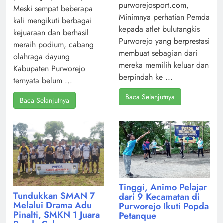
purworejosport.com,
Meski sempat beberapa
Minimnya perhatian Pemda
kali mengikuti berbagai
kepada atlet bulutangkis
kejuaraan dan berhasil
Purworejo yang berprestasi
meraih podium, cabang
membuat sebagian dari
olahraga dayung
mereka memilih keluar dan
Kabupaten Purworejo
berpindah ke ...
ternyata belum ...
Baca Selanjutnya
Baca Selanjutnya
Tinggi, Animo Pelajar
Tundukkan SMAN 7
dari 9 Kecamatan di
Melalui Drama Adu
Purworejo Ikuti Popda
Pinalti, SMKN 1 Juara
Petanque