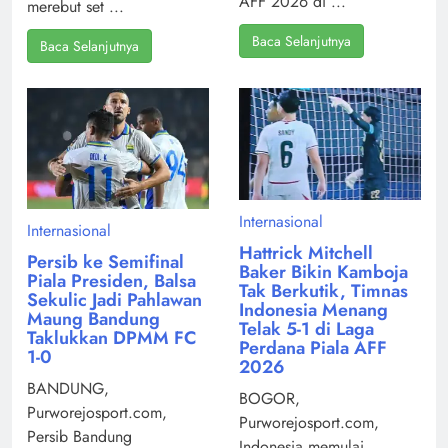
AFF 2026 di ...
merebut set ...
Baca Selanjutnya
Baca Selanjutnya
Internasional
Internasional
Hattrick Mitchell
Persib ke Semifinal
Baker Bikin Kamboja
Piala Presiden, Balsa
Tak Berkutik, Timnas
Sekulic Jadi Pahlawan
Indonesia Menang
Maung Bandung
Telak 5-1 di Laga
Taklukkan DPMM FC
Perdana Piala AFF
1-0
2026
BANDUNG,
BOGOR,
Purworejosport.com,
Purworejosport.com,
Persib Bandung
Indonesia memulai