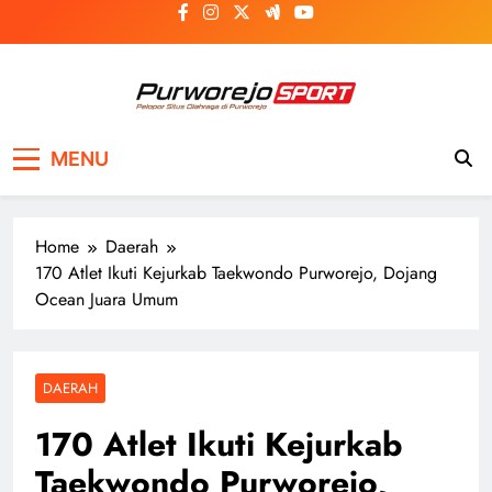
Skip
to
content
Purworejosport
Pelopor Situs Olahraga di Purworejo
MENU
Home
Daerah
170 Atlet Ikuti Kejurkab Taekwondo Purworejo, Dojang
Ocean Juara Umum
DAERAH
170 Atlet Ikuti Kejurkab
Taekwondo Purworejo,