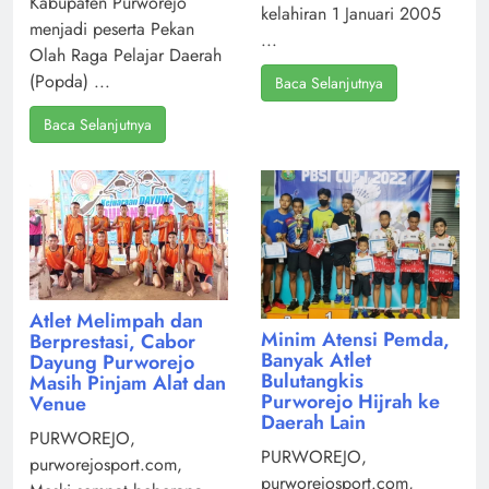
Kabupaten Purworejo
kelahiran 1 Januari 2005
menjadi peserta Pekan
...
Olah Raga Pelajar Daerah
(Popda) ...
Baca Selanjutnya
Baca Selanjutnya
Atlet Melimpah dan
Minim Atensi Pemda,
Berprestasi, Cabor
Banyak Atlet
Dayung Purworejo
Bulutangkis
Masih Pinjam Alat dan
Purworejo Hijrah ke
Venue
Daerah Lain
PURWOREJO,
PURWOREJO,
purworejosport.com,
purworejosport.com,