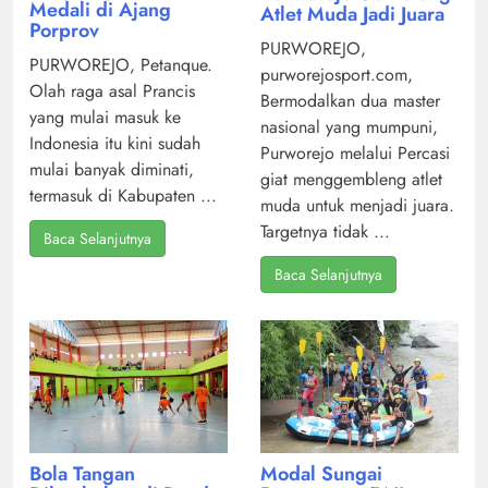
Medali di Ajang
Atlet Muda Jadi Juara
Porprov
PURWOREJO,
PURWOREJO, Petanque.
purworejosport.com,
Olah raga asal Prancis
Bermodalkan dua master
yang mulai masuk ke
nasional yang mumpuni,
Indonesia itu kini sudah
Purworejo melalui Percasi
mulai banyak diminati,
giat menggembleng atlet
termasuk di Kabupaten ...
muda untuk menjadi juara.
Targetnya tidak ...
Baca Selanjutnya
Baca Selanjutnya
Modal Sungai
Bola Tangan