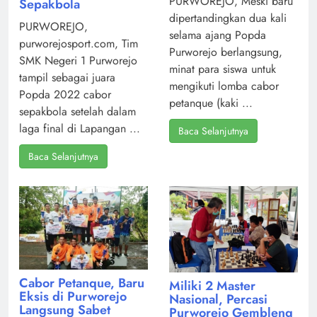
PURWOREJO, Meski baru
Sepakbola
dipertandingkan dua kali
PURWOREJO,
selama ajang Popda
purworejosport.com, Tim
Purworejo berlangsung,
SMK Negeri 1 Purworejo
minat para siswa untuk
tampil sebagai juara
mengikuti lomba cabor
Popda 2022 cabor
petanque (kaki ...
sepakbola setelah dalam
laga final di Lapangan ...
Baca Selanjutnya
Baca Selanjutnya
Cabor Petanque, Baru
Miliki 2 Master
Eksis di Purworejo
Nasional, Percasi
Langsung Sabet
Purworejo Gembleng