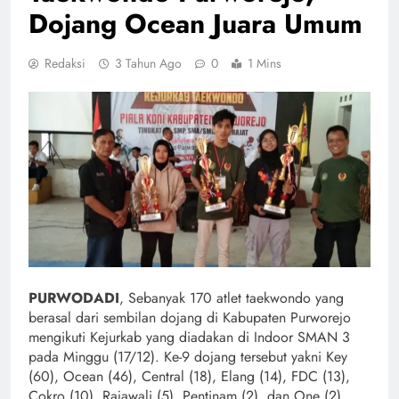
Dojang Ocean Juara Umum
Redaksi
3 Tahun Ago
0
1 Mins
PURWODADI
, Sebanyak 170 atlet taekwondo yang
berasal dari sembilan dojang di Kabupaten Purworejo
mengikuti Kejurkab yang diadakan di Indoor SMAN 3
pada Minggu (17/12). Ke-9 dojang tersebut yakni Key
(60), Ocean (46), Central (18), Elang (14), FDC (13),
Cokro (10), Rajawali (5), Pentinam (2), dan One (2).