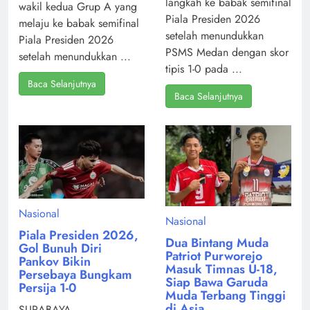
langkah ke babak semifinal
wakil kedua Grup A yang
Piala Presiden 2026
melaju ke babak semifinal
setelah menundukkan
Piala Presiden 2026
PSMS Medan dengan skor
setelah menundukkan ...
tipis 1-0 pada ...
Baca Selanjutnya
Baca Selanjutnya
Nasional
Nasional
Piala Presiden 2026,
Dua Bintang Muda
Gol Bunuh Diri
Patriot Purworejo
Pankov Bikin
Masuk Timnas U-18,
Persebaya Bungkam
Siap Bawa Garuda
Persija 1-0
Muda Terbang Tinggi
di Asia
SURABAYA,