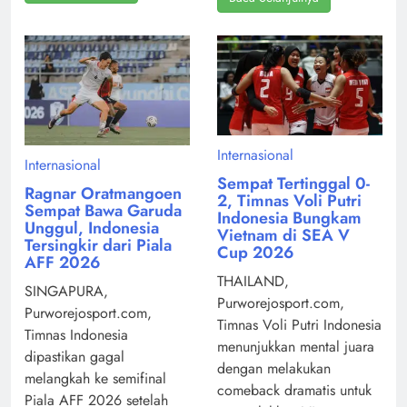
Internasional
Internasional
Sempat Tertinggal 0-
Ragnar Oratmangoen
2, Timnas Voli Putri
Sempat Bawa Garuda
Indonesia Bungkam
Unggul, Indonesia
Vietnam di SEA V
Tersingkir dari Piala
Cup 2026
AFF 2026
THAILAND,
SINGAPURA,
Purworejosport.com,
Purworejosport.com,
Timnas Voli Putri Indonesia
Timnas Indonesia
menunjukkan mental juara
dipastikan gagal
dengan melakukan
melangkah ke semifinal
comeback dramatis untuk
Piala AFF 2026 setelah