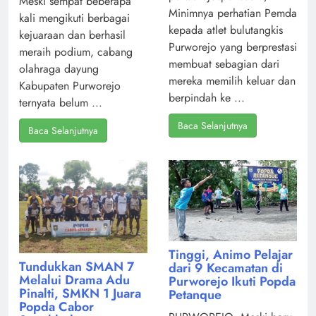
Meski sempat beberapa
Minimnya perhatian Pemda
kali mengikuti berbagai
kepada atlet bulutangkis
kejuaraan dan berhasil
Purworejo yang berprestasi
meraih podium, cabang
membuat sebagian dari
olahraga dayung
mereka memilih keluar dan
Kabupaten Purworejo
berpindah ke ...
ternyata belum ...
Baca Selanjutnya
Baca Selanjutnya
Tinggi, Animo Pelajar
Tundukkan SMAN 7
dari 9 Kecamatan di
Melalui Drama Adu
Purworejo Ikuti Popda
Pinalti, SMKN 1 Juara
Petanque
Popda Cabor