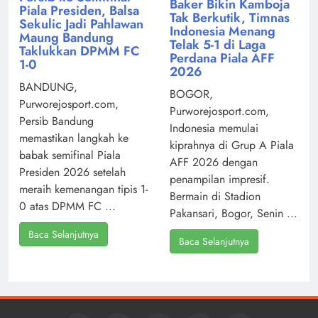
Baker Bikin Kamboja
Piala Presiden, Balsa
Tak Berkutik, Timnas
Sekulic Jadi Pahlawan
Indonesia Menang
Maung Bandung
Telak 5-1 di Laga
Taklukkan DPMM FC
Perdana Piala AFF
1-0
2026
BANDUNG,
BOGOR,
Purworejosport.com,
Purworejosport.com,
Persib Bandung
Indonesia memulai
memastikan langkah ke
kiprahnya di Grup A Piala
babak semifinal Piala
AFF 2026 dengan
Presiden 2026 setelah
penampilan impresif.
meraih kemenangan tipis 1-
Bermain di Stadion
0 atas DPMM FC ...
Pakansari, Bogor, Senin ...
Baca Selanjutnya
Baca Selanjutnya