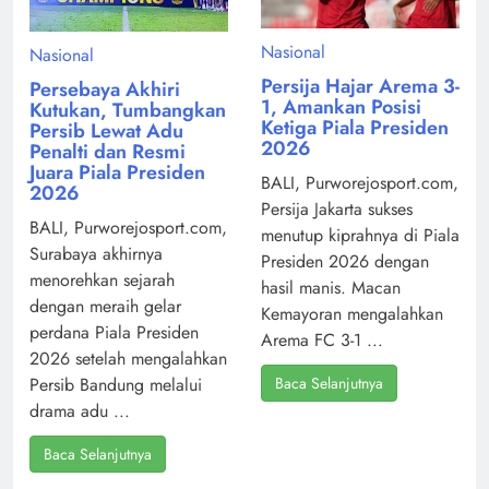
Nasional
Nasional
Persija Hajar Arema 3-
Persebaya Akhiri
1, Amankan Posisi
Kutukan, Tumbangkan
Ketiga Piala Presiden
Persib Lewat Adu
2026
Penalti dan Resmi
Juara Piala Presiden
BALI, Purworejosport.com,
2026
Persija Jakarta sukses
BALI, Purworejosport.com,
menutup kiprahnya di Piala
Surabaya akhirnya
Presiden 2026 dengan
menorehkan sejarah
hasil manis. Macan
dengan meraih gelar
Kemayoran mengalahkan
perdana Piala Presiden
Arema FC 3-1 ...
2026 setelah mengalahkan
Baca Selanjutnya
Persib Bandung melalui
drama adu ...
Baca Selanjutnya