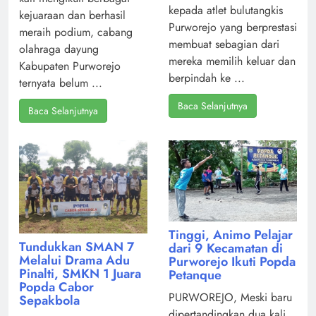
kepada atlet bulutangkis
kejuaraan dan berhasil
Purworejo yang berprestasi
meraih podium, cabang
membuat sebagian dari
olahraga dayung
mereka memilih keluar dan
Kabupaten Purworejo
berpindah ke ...
ternyata belum ...
Baca Selanjutnya
Baca Selanjutnya
Tinggi, Animo Pelajar
Tundukkan SMAN 7
dari 9 Kecamatan di
Melalui Drama Adu
Purworejo Ikuti Popda
Pinalti, SMKN 1 Juara
Petanque
Popda Cabor
PURWOREJO, Meski baru
Sepakbola
dipertandingkan dua kali