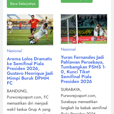
Baca Selanjutnya
Nasional
Nasional
Yuran Fernandes Jadi
Arema Lolos Dramatis
Pahlawan Persebaya,
ke Semifinal Piala
Tumbangkan PSMS 1-
Presiden 2026,
0, Kunci Tiket
Gustavo Henrique Jadi
Semifinal Piala
Mimpi Buruk DPMM
Presiden 2026
FC
SURABAYA,
BANDUNG,
Purworejosport.com,
Purworejosport.com, FC
Surabaya memastikan
memastikan diri menjadi
langkah ke babak semifinal
wakil kedua Grup A yang
Piala Presiden 2026