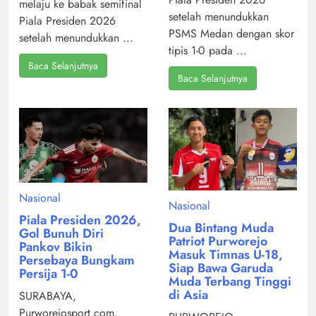
melaju ke babak semifinal
setelah menundukkan
Piala Presiden 2026
PSMS Medan dengan skor
setelah menundukkan ...
tipis 1-0 pada ...
Baca Selanjutnya
Baca Selanjutnya
Nasional
Nasional
Piala Presiden 2026,
Dua Bintang Muda
Gol Bunuh Diri
Patriot Purworejo
Pankov Bikin
Masuk Timnas U-18,
Persebaya Bungkam
Siap Bawa Garuda
Persija 1-0
Muda Terbang Tinggi
di Asia
SURABAYA,
Purworejosport.com,