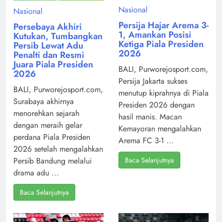
Nasional
Nasional
Persija Hajar Arema 3-
Persebaya Akhiri
1, Amankan Posisi
Kutukan, Tumbangkan
Ketiga Piala Presiden
Persib Lewat Adu
2026
Penalti dan Resmi
Juara Piala Presiden
BALI, Purworejosport.com,
2026
Persija Jakarta sukses
BALI, Purworejosport.com,
menutup kiprahnya di Piala
Surabaya akhirnya
Presiden 2026 dengan
menorehkan sejarah
hasil manis. Macan
dengan meraih gelar
Kemayoran mengalahkan
perdana Piala Presiden
Arema FC 3-1 ...
2026 setelah mengalahkan
Baca Selanjutnya
Persib Bandung melalui
drama adu ...
Baca Selanjutnya