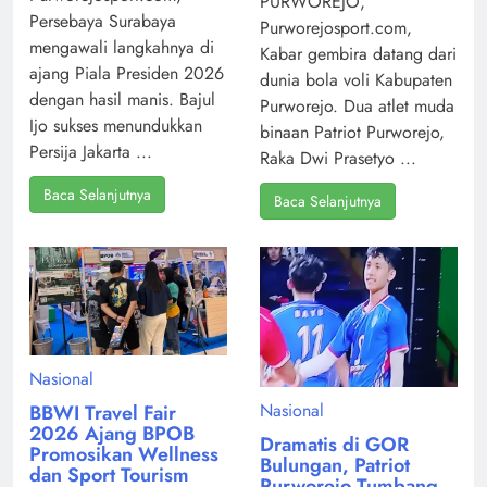
PURWOREJO,
Persebaya Surabaya
Purworejosport.com,
mengawali langkahnya di
Kabar gembira datang dari
ajang Piala Presiden 2026
dunia bola voli Kabupaten
dengan hasil manis. Bajul
Purworejo. Dua atlet muda
Ijo sukses menundukkan
binaan Patriot Purworejo,
Persija Jakarta ...
Raka Dwi Prasetyo ...
Baca Selanjutnya
Baca Selanjutnya
Nasional
Nasional
BBWI Travel Fair
2026 Ajang BPOB
Dramatis di GOR
Promosikan Wellness
Bulungan, Patriot
dan Sport Tourism
Purworejo Tumbang,