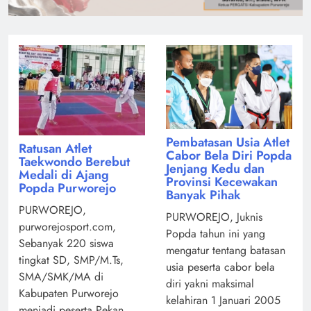
Pembatasan Usia Atlet
Ratusan Atlet
Cabor Bela Diri Popda
Taekwondo Berebut
Jenjang Kedu dan
Medali di Ajang
Provinsi Kecewakan
Popda Purworejo
Banyak Pihak
PURWOREJO,
PURWOREJO, Juknis
purworejosport.com,
Popda tahun ini yang
Sebanyak 220 siswa
mengatur tentang batasan
tingkat SD, SMP/M.Ts,
usia peserta cabor bela
SMA/SMK/MA di
diri yakni maksimal
Kabupaten Purworejo
kelahiran 1 Januari 2005
menjadi peserta Pekan