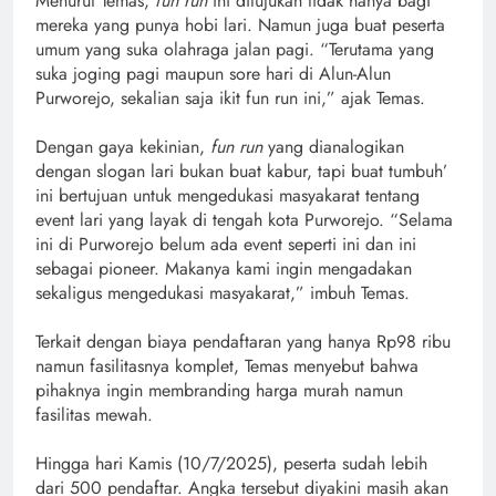
Menurut Temas,
fun run
ini ditujukan tidak hanya bagi
mereka yang punya hobi lari. Namun juga buat peserta
umum yang suka olahraga jalan pagi. “Terutama yang
suka joging pagi maupun sore hari di Alun-Alun
Purworejo, sekalian saja ikit fun run ini,” ajak Temas.
Dengan gaya kekinian,
fun run
yang dianalogikan
dengan slogan lari bukan buat kabur, tapi buat tumbuh’
ini bertujuan untuk mengedukasi masyakarat tentang
event lari yang layak di tengah kota Purworejo. “Selama
ini di Purworejo belum ada event seperti ini dan ini
sebagai pioneer. Makanya kami ingin mengadakan
sekaligus mengedukasi masyakarat,” imbuh Temas.
Terkait dengan biaya pendaftaran yang hanya Rp98 ribu
namun fasilitasnya komplet, Temas menyebut bahwa
pihaknya ingin membranding harga murah namun
fasilitas mewah.
Hingga hari Kamis (10/7/2025), peserta sudah lebih
dari 500 pendaftar. Angka tersebut diyakini masih akan