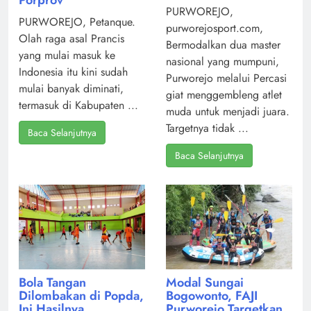
PURWOREJO,
PURWOREJO, Petanque.
purworejosport.com,
Olah raga asal Prancis
Bermodalkan dua master
yang mulai masuk ke
nasional yang mumpuni,
Indonesia itu kini sudah
Purworejo melalui Percasi
mulai banyak diminati,
giat menggembleng atlet
termasuk di Kabupaten ...
muda untuk menjadi juara.
Targetnya tidak ...
Baca Selanjutnya
Baca Selanjutnya
Modal Sungai
Bola Tangan
Bogowonto, FAJI
Dilombakan di Popda,
Purworejo Targetkan
Ini Hasilnya