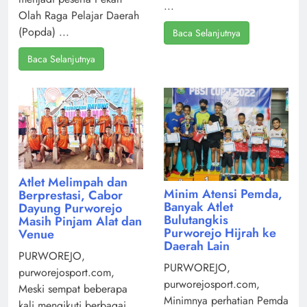
...
Olah Raga Pelajar Daerah
(Popda) ...
Baca Selanjutnya
Baca Selanjutnya
Atlet Melimpah dan
Minim Atensi Pemda,
Berprestasi, Cabor
Banyak Atlet
Dayung Purworejo
Bulutangkis
Masih Pinjam Alat dan
Purworejo Hijrah ke
Venue
Daerah Lain
PURWOREJO,
PURWOREJO,
purworejosport.com,
purworejosport.com,
Meski sempat beberapa
Minimnya perhatian Pemda
kali mengikuti berbagai