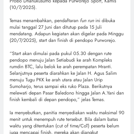
Probo Dhanukusumo kepada Purworejo Sport, Kamis
(10/7/2025).
Temas menambahkan, pendaftaran
fun run
ini dibuka
mulai tanggal 27 Juni dan ditutup pada 15 Juli
mendatang. Adapun kegiatan akan digelar pada Minggu
(20/7/2025), start dan finish di pendopo Purworejo.
“Start akan dimulai pada pukul 05.30 dengan rute
pendopo menuju Jalan Setiabudi ke arah Kompleks
rumdin BTC, lalu belok ke arah perempatan Mranti.
Selanjutnya peserta diarahkan ke Jalan H. Agus Salim
menuju Tugu PKK ke arah utara atau Jalan Urip
Sumoharjo, terus sampai eks ruko Plaza. Berikutnya
melewati depan Pasar Baledono hingga Jalan A.Yani dan
finish kembali di depan pendopo,” jelas Temas.
Ia menyebutkan, panitia menyediakan waktu maksimal 90
menit untuk menempuh rute tersebut. Bila dalam batas
waktu yang ditentukan (cut of time/CoT) peserta belum
juga mencapai finish, mereka akan diangkut