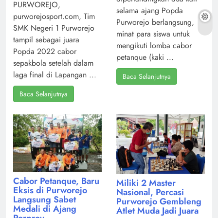
PURWOREJO,
selama ajang Popda
purworejosport.com, Tim
Purworejo berlangsung,
SMK Negeri 1 Purworejo
minat para siswa untuk
tampil sebagai juara
mengikuti lomba cabor
Popda 2022 cabor
petanque (kaki ...
sepakbola setelah dalam
laga final di Lapangan ...
Baca Selanjutnya
Baca Selanjutnya
Cabor Petanque, Baru
Miliki 2 Master
Eksis di Purworejo
Nasional, Percasi
Langsung Sabet
Purworejo Gembleng
Medali di Ajang
Atlet Muda Jadi Juara
Porprov