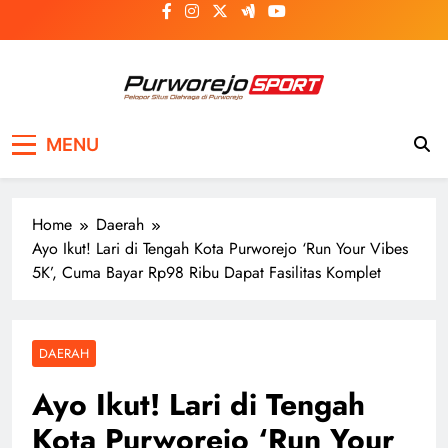
Skip
to
content
Purworejosport
Pelopor Situs Olahraga di Purworejo
MENU
Home
Daerah
Ayo Ikut! Lari di Tengah Kota Purworejo ‘Run Your Vibes
5K’, Cuma Bayar Rp98 Ribu Dapat Fasilitas Komplet
DAERAH
Ayo Ikut! Lari di Tengah
Kota Purworejo ‘Run Your