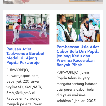
Pembatasan Usia Atlet
Ratusan Atlet
Cabor Bela Diri Popda
Taekwondo Berebut
Jenjang Kedu dan
Medali di Ajang
Provinsi Kecewakan
Popda Purworejo
Banyak Pihak
PURWOREJO,
PURWOREJO, Juknis
purworejosport.com,
Popda tahun ini yang
Sebanyak 220 siswa
mengatur tentang batasan
tingkat SD, SMP/M.Ts,
usia peserta cabor bela
SMA/SMK/MA di
diri yakni maksimal
Kabupaten Purworejo
kelahiran 1 Januari 2005
menjadi peserta Pekan