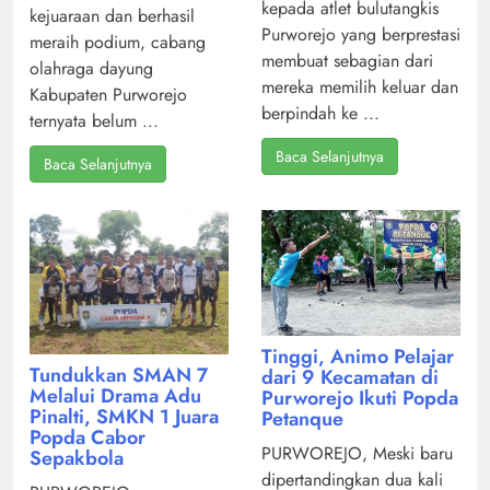
kepada atlet bulutangkis
kejuaraan dan berhasil
Purworejo yang berprestasi
meraih podium, cabang
membuat sebagian dari
olahraga dayung
mereka memilih keluar dan
Kabupaten Purworejo
berpindah ke ...
ternyata belum ...
Baca Selanjutnya
Baca Selanjutnya
Tinggi, Animo Pelajar
Tundukkan SMAN 7
dari 9 Kecamatan di
Melalui Drama Adu
Purworejo Ikuti Popda
Pinalti, SMKN 1 Juara
Petanque
Popda Cabor
PURWOREJO, Meski baru
Sepakbola
dipertandingkan dua kali