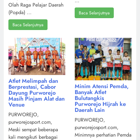
...
Olah Raga Pelajar Daerah
(Popda) ...
Baca Selanjutnya
Baca Selanjutnya
Atlet Melimpah dan
Minim Atensi Pemda,
Berprestasi, Cabor
Banyak Atlet
Dayung Purworejo
Bulutangkis
Masih Pinjam Alat dan
Purworejo Hijrah ke
Venue
Daerah Lain
PURWOREJO,
PURWOREJO,
purworejosport.com,
purworejosport.com,
Meski sempat beberapa
Minimnya perhatian Pemda
kali mengikuti berbagai