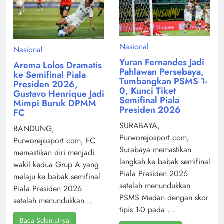
Nasional
Nasional
Yuran Fernandes Jadi
Arema Lolos Dramatis
Pahlawan Persebaya,
ke Semifinal Piala
Tumbangkan PSMS 1-
Presiden 2026,
0, Kunci Tiket
Gustavo Henrique Jadi
Semifinal Piala
Mimpi Buruk DPMM
Presiden 2026
FC
SURABAYA,
BANDUNG,
Purworejosport.com,
Purworejosport.com, FC
Surabaya memastikan
memastikan diri menjadi
langkah ke babak semifinal
wakil kedua Grup A yang
Piala Presiden 2026
melaju ke babak semifinal
setelah menundukkan
Piala Presiden 2026
PSMS Medan dengan skor
setelah menundukkan ...
tipis 1-0 pada ...
Baca Selanjutnya