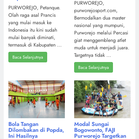
PURWOREJO,
PURWOREJO, Petanque.
purworejosport.com,
Olah raga asal Prancis
Bermodalkan dua master
yang mulai masuk ke
nasional yang mumpuni,
Indonesia itu kini sudah
Purworejo melalui Percasi
mulai banyak diminati,
giat menggembleng atlet
termasuk di Kabupaten ...
muda untuk menjadi juara.
Targetnya tidak ...
Baca Selanjutnya
Baca Selanjutnya
Modal Sungai
Bola Tangan
Bogowonto, FAJI
Dilombakan di Popda,
Purworejo Targetkan
Ini Hasilnya