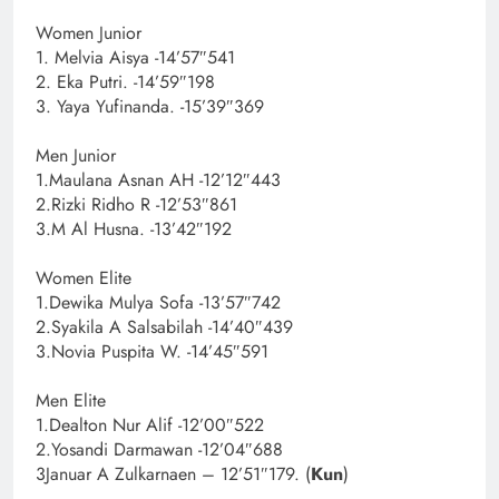
Women Junior
1. Melvia Aisya -14’57″541
2. Eka Putri. -14’59″198
3. Yaya Yufinanda. -15’39″369
Men Junior
1.Maulana Asnan AH -12’12″443
2.Rizki Ridho R -12’53″861
3.M Al Husna. -13’42″192
Women Elite
1.Dewika Mulya Sofa -13’57″742
2.Syakila A Salsabilah -14’40″439
3.Novia Puspita W. -14’45″591
Men Elite
1.Dealton Nur Alif -12’00″522
2.Yosandi Darmawan -12’04″688
3Januar A Zulkarnaen – 12’51″179. (
Kun
)