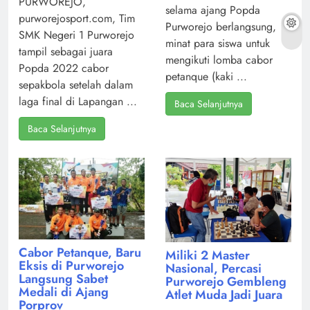
PURWOREJO,
selama ajang Popda
purworejosport.com, Tim
Purworejo berlangsung,
SMK Negeri 1 Purworejo
minat para siswa untuk
tampil sebagai juara
mengikuti lomba cabor
Popda 2022 cabor
petanque (kaki ...
sepakbola setelah dalam
laga final di Lapangan ...
Baca Selanjutnya
Baca Selanjutnya
Cabor Petanque, Baru
Miliki 2 Master
Eksis di Purworejo
Nasional, Percasi
Langsung Sabet
Purworejo Gembleng
Medali di Ajang
Atlet Muda Jadi Juara
Porprov