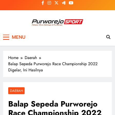
Skip
to
content
Purworejosport
Pelopor Situs Olahraga di Purworejo
MENU
Home
Daerah
Balap Sepeda Purworejo Race Championship 2022
Digelar, Ini Hasilnya
DAERAH
Balap Sepeda Purworejo
Race Championship 2022