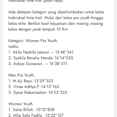
individual time trial (jalan raya).
Ada delapan kategori yang diperlombakan untuk kelas
Individual time trial. Mulai dari kelas pra youth hingga
kelas elite. Berikut hasil kejuaraan dari masing -masing
kelas dengan jarak tempuh 10 Km.
Kategori: Women Pra Youth.
waktu
1. Akila Nashifa Jaenuri – 15’48″341
2. Syakila Revalia Nanda- 16’14″055
3. Askiya Gunawan. – 16’38″511
Men Pra Youth.
1. M.Aji Bayu -13’29″353
2. Vinsa Aditya.P -14’13″165
3. Syaqi Rabanisalam -14’23″323
Women Youth
1. Salsa Billah. -15’12″828
2. Mila Safa Fadila. -15’22″127