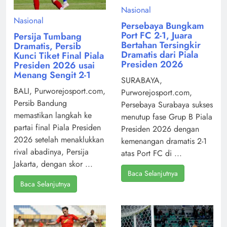
Nasional
Nasional
Persebaya Bungkam
Port FC 2-1, Juara
Persija Tumbang
Bertahan Tersingkir
Dramatis, Persib
Dramatis dari Piala
Kunci Tiket Final Piala
Presiden 2026
Presiden 2026 usai
Menang Sengit 2-1
SURABAYA,
BALI, Purworejosport.com,
Purworejosport.com,
Persib Bandung
Persebaya Surabaya sukses
memastikan langkah ke
menutup fase Grup B Piala
partai final Piala Presiden
Presiden 2026 dengan
2026 setelah menaklukkan
kemenangan dramatis 2-1
rival abadinya, Persija
atas Port FC di ...
Jakarta, dengan skor ...
Baca Selanjutnya
Baca Selanjutnya