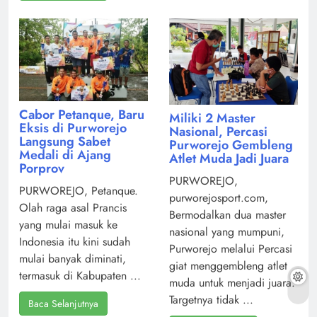
Cabor Petanque, Baru
Miliki 2 Master
Eksis di Purworejo
Nasional, Percasi
Langsung Sabet
Purworejo Gembleng
Medali di Ajang
Atlet Muda Jadi Juara
Porprov
PURWOREJO,
PURWOREJO, Petanque.
purworejosport.com,
Olah raga asal Prancis
Bermodalkan dua master
yang mulai masuk ke
nasional yang mumpuni,
Indonesia itu kini sudah
Purworejo melalui Percasi
mulai banyak diminati,
giat menggembleng atlet
termasuk di Kabupaten ...
muda untuk menjadi juara.
Targetnya tidak ...
Baca Selanjutnya