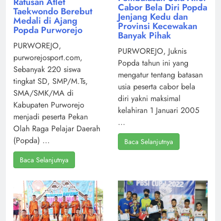
Ratusan Atlet
Cabor Bela Diri Popda
Taekwondo Berebut
Jenjang Kedu dan
Medali di Ajang
Provinsi Kecewakan
Popda Purworejo
Banyak Pihak
PURWOREJO,
PURWOREJO, Juknis
purworejosport.com,
Popda tahun ini yang
Sebanyak 220 siswa
mengatur tentang batasan
tingkat SD, SMP/M.Ts,
usia peserta cabor bela
SMA/SMK/MA di
diri yakni maksimal
Kabupaten Purworejo
kelahiran 1 Januari 2005
menjadi peserta Pekan
...
Olah Raga Pelajar Daerah
(Popda) ...
Baca Selanjutnya
Baca Selanjutnya