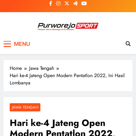
Skip
to
content
Purworejosport
Pelopor Situs Olahraga di Purworejo
MENU
Home
Jawa Tengah
Hari ke-4 Jateng Open Modern Pentatlon 2022, Ini Hasil
Lombanya
JAWA TENGAH
Hari ke-4 Jateng Open
Modern Pentatlon 2022,