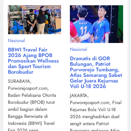
Nasional
Nasional
BBWI Travel Fair
2026 Ajang BPOB
Dramatis di GOR
Promosikan Wellness
Bulungan, Patriot
dan Sport Tourism
Purworejo Tumbang,
Borobudur
Atlas Semarang Sabet
Gelar Juara Kejurnas
SURABAYA,
Voli U-18 2026
Purworejosport.com,
Badan Pelaksana Otorita
JAKARTA,
Borobudur (BPOB) turut
Purworejosport.com, Final
ambil bagian dalam
Kejurnas Bola Voli U-18
Bangga Berwisata di
2026 menghadirkan duel
Indonesia (BBWI) Travel
sengit antara Patriot
Fair 2026 yang ...
Purworejo melawan Atlas