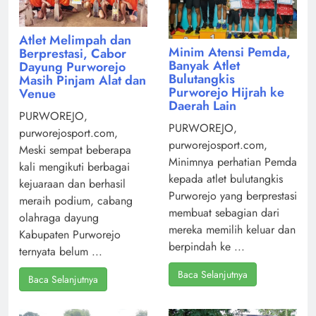
Atlet Melimpah dan
Minim Atensi Pemda,
Berprestasi, Cabor
Banyak Atlet
Dayung Purworejo
Bulutangkis
Masih Pinjam Alat dan
Purworejo Hijrah ke
Venue
Daerah Lain
PURWOREJO,
PURWOREJO,
purworejosport.com,
purworejosport.com,
Meski sempat beberapa
Minimnya perhatian Pemda
kali mengikuti berbagai
kepada atlet bulutangkis
kejuaraan dan berhasil
Purworejo yang berprestasi
meraih podium, cabang
membuat sebagian dari
olahraga dayung
mereka memilih keluar dan
Kabupaten Purworejo
berpindah ke ...
ternyata belum ...
Baca Selanjutnya
Baca Selanjutnya