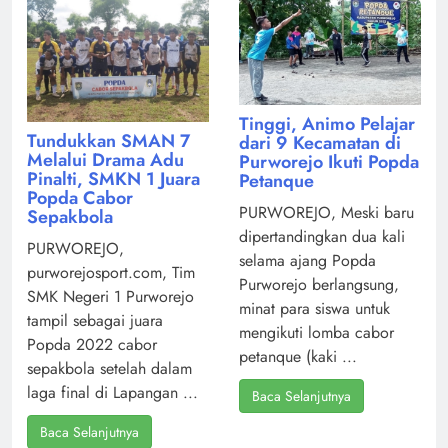
Tinggi, Animo Pelajar
Tundukkan SMAN 7
dari 9 Kecamatan di
Melalui Drama Adu
Purworejo Ikuti Popda
Pinalti, SMKN 1 Juara
Petanque
Popda Cabor
PURWOREJO, Meski baru
Sepakbola
dipertandingkan dua kali
PURWOREJO,
selama ajang Popda
purworejosport.com, Tim
Purworejo berlangsung,
SMK Negeri 1 Purworejo
minat para siswa untuk
tampil sebagai juara
mengikuti lomba cabor
Popda 2022 cabor
petanque (kaki ...
sepakbola setelah dalam
laga final di Lapangan ...
Baca Selanjutnya
Baca Selanjutnya