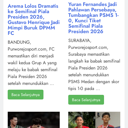
Yuran Fernandes Jadi
Arema Lolos Dramatis
Pahlawan Persebaya,
ke Semifinal Piala
Tumbangkan PSMS 1-
Presiden 2026,
0, Kunci Tiket
Gustavo Henrique Jadi
Semifinal Piala
Mimpi Buruk DPMM
Presiden 2026
FC
SURABAYA,
BANDUNG,
Purworejosport.com,
Purworejosport.com, FC
Surabaya memastikan
memastikan diri menjadi
langkah ke babak semifinal
wakil kedua Grup A yang
Piala Presiden 2026
melaju ke babak semifinal
setelah menundukkan
Piala Presiden 2026
PSMS Medan dengan skor
setelah menundukkan ...
tipis 1-0 pada ...
Baca Selanjutnya
Baca Selanjutnya