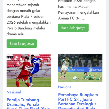
Presiden 2026 dengan
menorehkan sejarah
hasil manis. Macan
dengan meraih gelar
Kemayoran mengalahkan
perdana Piala Presiden
Arema FC 3-1 ...
2026 setelah mengalahkan
Baca Selanjutnya
Persib Bandung melalui
drama adu ...
Baca Selanjutnya
Nasional
Nasional
Persebaya Bungkam
Port FC 2-1, Juara
Persija Tumbang
Bertahan Tersingkir
Dramatis, Persib
Dramatis dari Piala
Kunci Tiket Final Piala