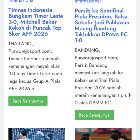
Internasional
Internasional
Timnas Indonesia
Persib ke Semifinal
Bungkam Timor Leste
Piala Presiden, Balsa
3-0, Mitchell Baker
Sekulic Jadi Pahlawan
Kokoh di Puncak Top
Maung Bandung
Skor AFF 2026
Taklukkan DPMM FC
1-0
THAILAND,
BANDUNG,
Purworejosport.com,
Purworejosport.com,
Timnas Indonesia meraih
Persib Bandung
kemenangan meyakinkan
memastikan langkah ke
3-0 atas Timor Leste pada
babak semifinal Piala
laga kedua Grup A Piala
Presiden 2026 setelah
AFF 2026 di ...
meraih kemenangan tipis 1-
Baca Selanjutnya
0 atas DPMM FC ...
Baca Selanjutnya