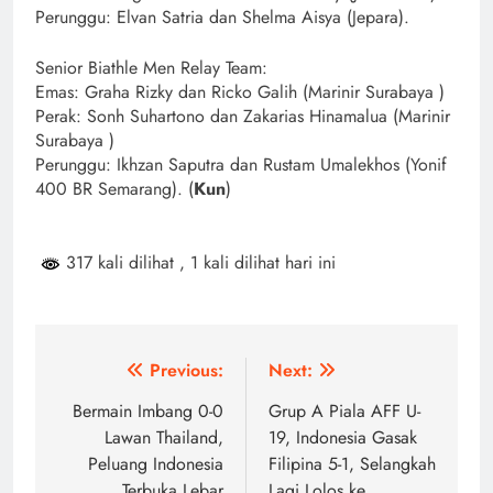
Perunggu: Elvan Satria dan Shelma Aisya (Jepara).
Senior Biathle Men Relay Team:
Emas: Graha Rizky dan Ricko Galih (Marinir Surabaya )
Perak: Sonh Suhartono dan Zakarias Hinamalua (Marinir
Surabaya )
Perunggu: Ikhzan Saputra dan Rustam Umalekhos (Yonif
400 BR Semarang). (
Kun
)
317 kali dilihat
, 1 kali dilihat hari ini
Navigasi
Previous:
Next:
pos
Bermain Imbang 0-0
Grup A Piala AFF U-
Lawan Thailand,
19, Indonesia Gasak
Peluang Indonesia
Filipina 5-1, Selangkah
Terbuka Lebar
Lagi Lolos ke