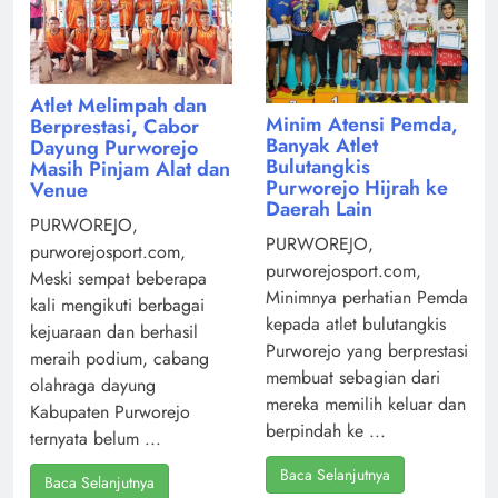
Atlet Melimpah dan
Minim Atensi Pemda,
Berprestasi, Cabor
Banyak Atlet
Dayung Purworejo
Bulutangkis
Masih Pinjam Alat dan
Purworejo Hijrah ke
Venue
Daerah Lain
PURWOREJO,
PURWOREJO,
purworejosport.com,
purworejosport.com,
Meski sempat beberapa
Minimnya perhatian Pemda
kali mengikuti berbagai
kepada atlet bulutangkis
kejuaraan dan berhasil
Purworejo yang berprestasi
meraih podium, cabang
membuat sebagian dari
olahraga dayung
mereka memilih keluar dan
Kabupaten Purworejo
berpindah ke ...
ternyata belum ...
Baca Selanjutnya
Baca Selanjutnya