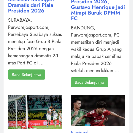
Presiden 2026,
Dramatis dari Piala
Gustavo Henrique Jadi
Presiden 2026
Mimpi Buruk DPMM
FC
SURABAYA,
Purworejosport.com,
BANDUNG,
Persebaya Surabaya sukses
Purworejosport.com, FC
menutup fase Grup B Piala
memastikan diri menjadi
Presiden 2026 dengan
wakil kedua Grup A yang
kemenangan dramatis 2-1
melaju ke babak semifinal
atas Port FC di ...
Piala Presiden 2026
setelah menundukkan ...
Baca Selanjutnya
Baca Selanjutnya
Nasional