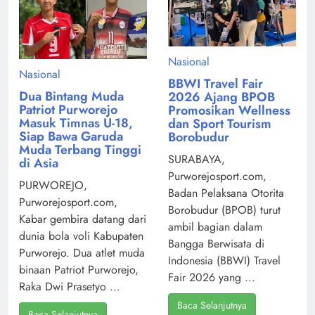
Nasional
Nasional
BBWI Travel Fair
Dua Bintang Muda
2026 Ajang BPOB
Patriot Purworejo
Promosikan Wellness
Masuk Timnas U-18,
dan Sport Tourism
Siap Bawa Garuda
Borobudur
Muda Terbang Tinggi
SURABAYA,
di Asia
Purworejosport.com,
PURWOREJO,
Badan Pelaksana Otorita
Purworejosport.com,
Borobudur (BPOB) turut
Kabar gembira datang dari
ambil bagian dalam
dunia bola voli Kabupaten
Bangga Berwisata di
Purworejo. Dua atlet muda
Indonesia (BBWI) Travel
binaan Patriot Purworejo,
Fair 2026 yang ...
Raka Dwi Prasetyo ...
Baca Selanjutnya
Baca Selanjutnya