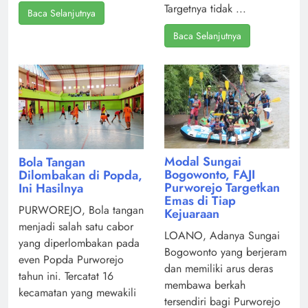
Targetnya tidak ...
Baca Selanjutnya
Baca Selanjutnya
Modal Sungai
Bola Tangan
Bogowonto, FAJI
Dilombakan di Popda,
Purworejo Targetkan
Ini Hasilnya
Emas di Tiap
PURWOREJO, Bola tangan
Kejuaraan
menjadi salah satu cabor
LOANO, Adanya Sungai
yang diperlombakan pada
Bogowonto yang berjeram
even Popda Purworejo
dan memiliki arus deras
tahun ini. Tercatat 16
membawa berkah
kecamatan yang mewakili
tersendiri bagi Purworejo