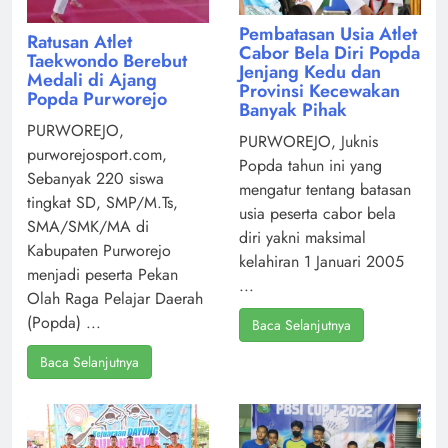
Pembatasan Usia Atlet
Ratusan Atlet
Cabor Bela Diri Popda
Taekwondo Berebut
Jenjang Kedu dan
Medali di Ajang
Provinsi Kecewakan
Popda Purworejo
Banyak Pihak
PURWOREJO,
PURWOREJO, Juknis
purworejosport.com,
Popda tahun ini yang
Sebanyak 220 siswa
mengatur tentang batasan
tingkat SD, SMP/M.Ts,
usia peserta cabor bela
SMA/SMK/MA di
diri yakni maksimal
Kabupaten Purworejo
kelahiran 1 Januari 2005
menjadi peserta Pekan
...
Olah Raga Pelajar Daerah
(Popda) ...
Baca Selanjutnya
Baca Selanjutnya