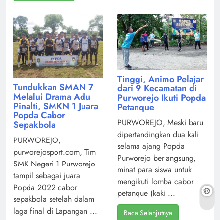
Tinggi, Animo Pelajar
Tundukkan SMAN 7
dari 9 Kecamatan di
Melalui Drama Adu
Purworejo Ikuti Popda
Pinalti, SMKN 1 Juara
Petanque
Popda Cabor
PURWOREJO, Meski baru
Sepakbola
dipertandingkan dua kali
PURWOREJO,
selama ajang Popda
purworejosport.com, Tim
Purworejo berlangsung,
SMK Negeri 1 Purworejo
minat para siswa untuk
tampil sebagai juara
mengikuti lomba cabor
Popda 2022 cabor
petanque (kaki ...
sepakbola setelah dalam
laga final di Lapangan ...
Baca Selanjutnya