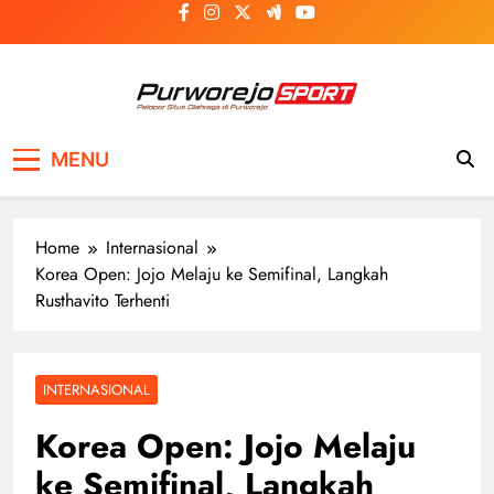
Skip
to
content
Purworejosport
Pelopor Situs Olahraga di Purworejo
MENU
Home
Internasional
Korea Open: Jojo Melaju ke Semifinal, Langkah
Rusthavito Terhenti
INTERNASIONAL
Korea Open: Jojo Melaju
ke Semifinal, Langkah