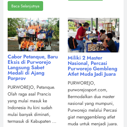
Baca Selanjutnya
Cabor Petanque, Baru
Miliki 2 Master
Eksis di Purworejo
Nasional, Percasi
Langsung Sabet
Purworejo Gembleng
Medali di Ajang
Atlet Muda Jadi Juara
Porprov
PURWOREJO,
PURWOREJO, Petanque.
purworejosport.com,
Olah raga asal Prancis
Bermodalkan dua master
yang mulai masuk ke
nasional yang mumpuni,
Indonesia itu kini sudah
Purworejo melalui Percasi
mulai banyak diminati,
giat menggembleng atlet
termasuk di Kabupaten ...
muda untuk menjadi juara.