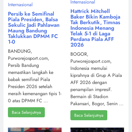
Internasional
Internasional
Hattrick Mitchell
Persib ke Semifinal
Baker Bikin Kamboja
Piala Presiden, Balsa
Tak Berkutik, Timnas
Sekulic Jadi Pahlawan
Indonesia Menang
Maung Bandung
Telak 5-1 di Laga
Taklukkan DPMM FC
Perdana Piala AFF
1-0
2026
BANDUNG,
BOGOR,
Purworejosport.com,
Purworejosport.com,
Persib Bandung
Indonesia memulai
memastikan langkah ke
kiprahnya di Grup A Piala
babak semifinal Piala
AFF 2026 dengan
Presiden 2026 setelah
penampilan impresif.
meraih kemenangan tipis 1-
Bermain di Stadion
0 atas DPMM FC ...
Pakansari, Bogor, Senin ...
Baca Selanjutnya
Baca Selanjutnya