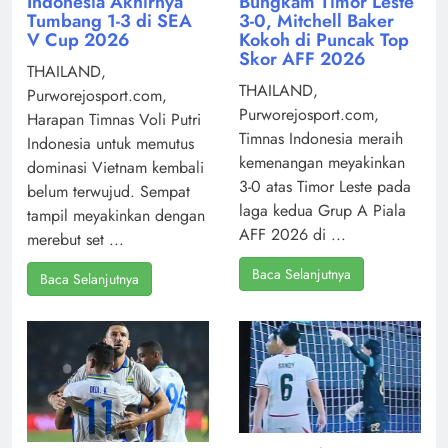
Indonesia Akhirnya
Bungkam Timor Leste
Tumbang 1-3 di SEA
3-0, Mitchell Baker
V Cup 2026
Kokoh di Puncak Top
Skor AFF 2026
THAILAND,
THAILAND,
Purworejosport.com,
Purworejosport.com,
Harapan Timnas Voli Putri
Timnas Indonesia meraih
Indonesia untuk memutus
kemenangan meyakinkan
dominasi Vietnam kembali
3-0 atas Timor Leste pada
belum terwujud. Sempat
laga kedua Grup A Piala
tampil meyakinkan dengan
AFF 2026 di ...
merebut set ...
Baca Selanjutnya
Baca Selanjutnya