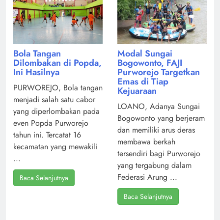
Modal Sungai
Bola Tangan
Bogowonto, FAJI
Dilombakan di Popda,
Purworejo Targetkan
Ini Hasilnya
Emas di Tiap
PURWOREJO, Bola tangan
Kejuaraan
menjadi salah satu cabor
LOANO, Adanya Sungai
yang diperlombakan pada
Bogowonto yang berjeram
even Popda Purworejo
dan memiliki arus deras
tahun ini. Tercatat 16
membawa berkah
kecamatan yang mewakili
tersendiri bagi Purworejo
...
yang tergabung dalam
Federasi Arung ...
Baca Selanjutnya
Baca Selanjutnya