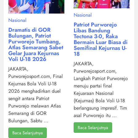
Nasional
Nasional
Patriot Purworejo
Dramatis di GOR
Libas Bandung
Bulungan, Patriot
Tectona 3-0, Raka
Purworejo Tumbang,
Bermain Luar Biasa di
Atlas Semarang Sabet
Semifinal Kejurnas U-
Gelar Juara Kejurnas
18
Voli U-18 2026
JAKARTA,
JAKARTA,
Purworejosport.com,
Purworejosport.com, Final
Langkah Patriot Purworejo
Kejurnas Bola Voli U-18
menuju partai final
2026 menghadirkan duel
Kejuaraan Nasional
sengit antara Patriot
(Kejurnas) Bola Voli U-18
Purworejo melawan Atlas
berlangsung impresif. Tim
Semarang di GOR
asal Purworejo itu ...
Bulungan, Sabtu ...
Baca Selanjutnya
Baca Selanjutnya