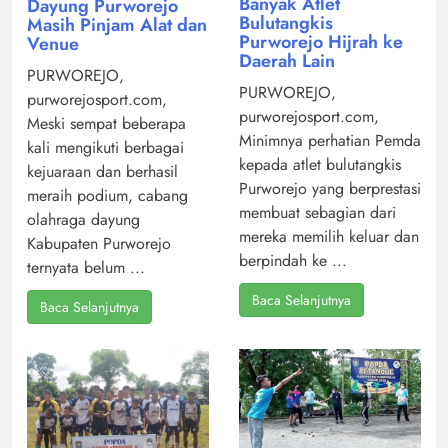
Banyak Atlet
Dayung Purworejo
Bulutangkis
Masih Pinjam Alat dan
Purworejo Hijrah ke
Venue
Daerah Lain
PURWOREJO,
PURWOREJO,
purworejosport.com,
purworejosport.com,
Meski sempat beberapa
Minimnya perhatian Pemda
kali mengikuti berbagai
kepada atlet bulutangkis
kejuaraan dan berhasil
Purworejo yang berprestasi
meraih podium, cabang
membuat sebagian dari
olahraga dayung
mereka memilih keluar dan
Kabupaten Purworejo
berpindah ke ...
ternyata belum ...
Baca Selanjutnya
Baca Selanjutnya