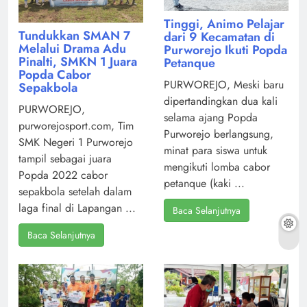
Tinggi, Animo Pelajar
Tundukkan SMAN 7
dari 9 Kecamatan di
Melalui Drama Adu
Purworejo Ikuti Popda
Pinalti, SMKN 1 Juara
Petanque
Popda Cabor
PURWOREJO, Meski baru
Sepakbola
dipertandingkan dua kali
PURWOREJO,
selama ajang Popda
purworejosport.com, Tim
Purworejo berlangsung,
SMK Negeri 1 Purworejo
minat para siswa untuk
tampil sebagai juara
mengikuti lomba cabor
Popda 2022 cabor
petanque (kaki ...
sepakbola setelah dalam
laga final di Lapangan ...
Baca Selanjutnya
Baca Selanjutnya