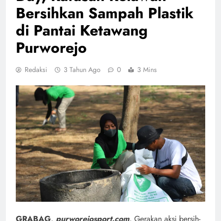
Bersihkan Sampah Plastik
di Pantai Ketawang
Purworejo
Redaksi
3 Tahun Ago
0
3 Mins
GRABAG,
purworejosport.com
,
Gerakan aksi bersih-