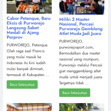
Cabor Petanque, Baru
Miliki 2 Master
Eksis di Purworejo
Nasional, Percasi
Langsung Sabet
Purworejo Gembleng
Medali di Ajang
Atlet Muda Jadi Juara
Porprov
PURWOREJO,
PURWOREJO, Petanque.
purworejosport.com,
Olah raga asal Prancis
Bermodalkan dua master
yang mulai masuk ke
nasional yang mumpuni,
Indonesia itu kini sudah
Purworejo melalui Percasi
mulai banyak diminati,
giat menggembleng atlet
termasuk di Kabupaten ...
muda untuk menjadi juara.
Targetnya tidak ...
Baca Selanjutnya
Baca Selanjutnya