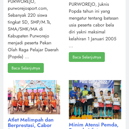
PURWOREJO,
PURWOREJO, Juknis
purworejosport.com,
Popda tahun ini yang
Sebanyak 220 siswa
mengatur tentang batasan
tingkat SD, SMP/M.Ts,
usia peserta cabor bela
SMA/SMK/MA di
diri yakni maksimal
Kabupaten Purworejo
kelahiran 1 Januari 2005
menjadi peserta Pekan
...
Olah Raga Pelajar Daerah
(Popda) ...
Baca Selanjutnya
Baca Selanjutnya
Atlet Melimpah dan
Minim Atensi Pemda,
Berprestasi, Cabor