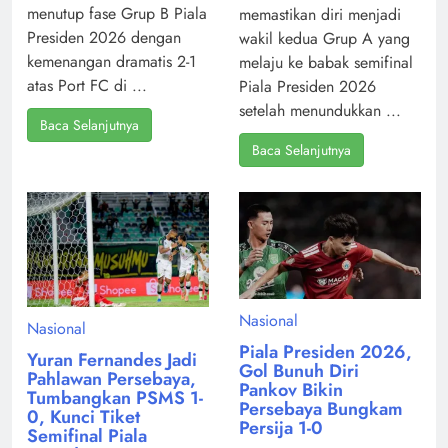
menutup fase Grup B Piala
memastikan diri menjadi
Presiden 2026 dengan
wakil kedua Grup A yang
kemenangan dramatis 2-1
melaju ke babak semifinal
atas Port FC di ...
Piala Presiden 2026
setelah menundukkan ...
Baca Selanjutnya
Baca Selanjutnya
Nasional
Nasional
Piala Presiden 2026,
Yuran Fernandes Jadi
Gol Bunuh Diri
Pahlawan Persebaya,
Pankov Bikin
Tumbangkan PSMS 1-
Persebaya Bungkam
0, Kunci Tiket
Persija 1-0
Semifinal Piala