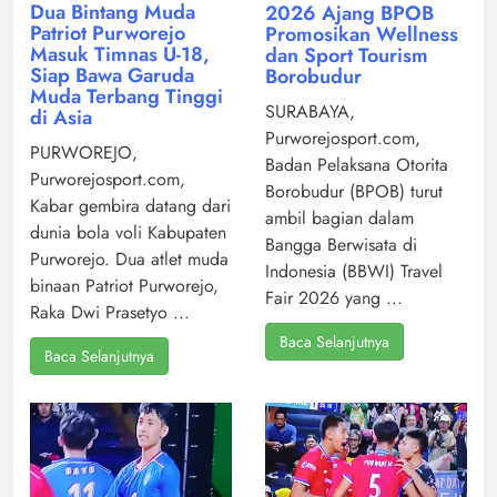
Dua Bintang Muda
2026 Ajang BPOB
Patriot Purworejo
Promosikan Wellness
Masuk Timnas U-18,
dan Sport Tourism
Siap Bawa Garuda
Borobudur
Muda Terbang Tinggi
SURABAYA,
di Asia
Purworejosport.com,
PURWOREJO,
Badan Pelaksana Otorita
Purworejosport.com,
Borobudur (BPOB) turut
Kabar gembira datang dari
ambil bagian dalam
dunia bola voli Kabupaten
Bangga Berwisata di
Purworejo. Dua atlet muda
Indonesia (BBWI) Travel
binaan Patriot Purworejo,
Fair 2026 yang ...
Raka Dwi Prasetyo ...
Baca Selanjutnya
Baca Selanjutnya