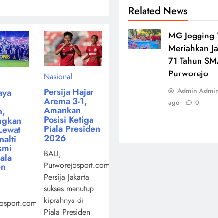
Related News
MG Jogging 
Meriahkan Ja
71 Tahun SM
Purworejo
Nasional
Persija Hajar
Admin Admi
aya
Arema 3-1,
ago
0
Amankan
n,
Posisi Ketiga
ngkan
Piala Presiden
Lewat
2026
alti
smi
BALI,
iala
Purworejosport.com,
en
Persija Jakarta
sukses menutup
kiprahnya di
osport.com,
Piala Presiden
a