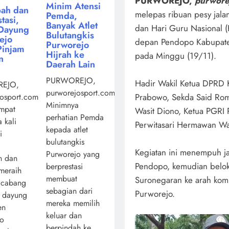
PURWOREJO,
purwore
Minim Atensi
ah dan
melepas ribuan pesy jala
Pemda,
tasi,
Banyak Atlet
dan Hari Guru Nasional (
Dayung
Bulutangkis
ejo
depan Pendopo Kabupaten 
Purworejo
Pinjam
Hijrah ke
pada Minggu (19/11).
n
Daerah Lain
PURWOREJO,
Hadir Wakil Ketua DPRD K
EJO,
purworejosport.com,
osport.com,
Prabowo, Sekda Said Rom
Minimnya
mpat
Wasit Diono, Ketua PGRI 
perhatian Pemda
 kali
Perwitasari Hermawan Wah
kepada atlet
i
bulutangkis
Kegiatan ini menempuh jar
Purworejo yang
n dan
Pendopo, kemudian belok 
berprestasi
 meraih
membuat
Suronegaran ke arah kom
 cabang
sebagian dari
Purworejo.
a dayung
mereka memilih
en
keluar dan
jo
berpindah ke ...