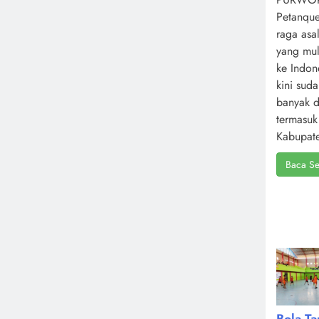
Petanque
raga asa
yang mul
ke Indone
kini sud
banyak d
termasuk
Kabupate
Baca Se
Bola T