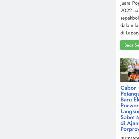
juara Po
2022 ca
sepakbol
dalam la
di Lapan
Baca Se
Cabor
Petanq
Baru Ek
Purwor
Langsu
Sabet 
di Aja
Porpro
PURWOR