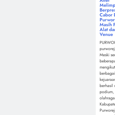
Atlet
Melimp
Berpres
Cabor 
Purwor
Masih 
Alat da
Venue
PURWOR
purworej
Meski se
beberapa
mengikut
berbagai
kejuaraa
berhasil
podium,
olahrag
Kabupat
Purwore