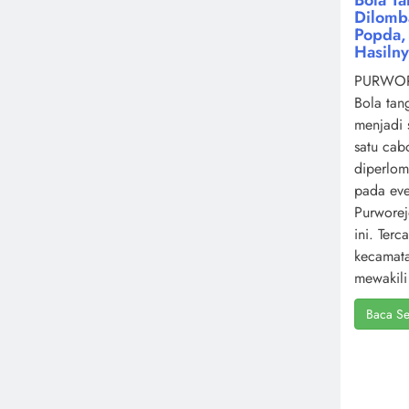
Dilomb
Popda, 
Hasiln
PURWOR
Bola tan
menjadi 
satu cab
diperlo
pada ev
Purworej
ini. Terc
kecamat
mewakili 
Baca Se