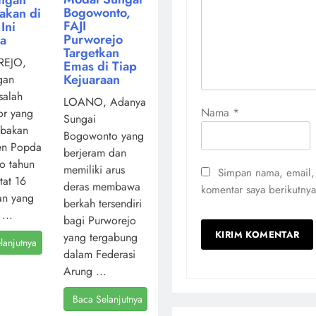
Bogowonto,
akan di
FAJI
Ini
Purworejo
ya
Targetkan
EJO,
Emas di Tiap
Kejuaraan
gan
salah
LOANO, Adanya
Nama
*
or yang
Sungai
mbakan
Bogowonto yang
en Popda
berjeram dan
o tahun
memiliki arus
Simpan nama, email,
atat 16
deras membawa
komentar saya berikutnya
an yang
berkah tersendiri
...
bagi Purworejo
yang tergabung
lanjutnya
dalam Federasi
Arung ...
Baca Selanjutnya