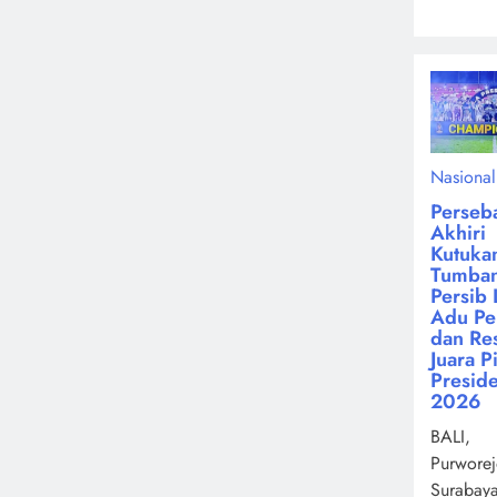
Nasional
Perseb
Akhiri
Kutuka
Tumba
Persib 
Adu Pen
dan Re
Juara P
Presid
2026
BALI,
Purworej
Surabay