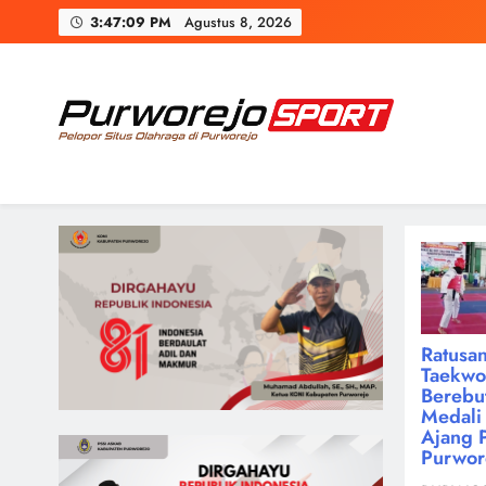
Skip
3:47:10 PM
Agustus 8, 2026
to
content
Purworejosport
Pelopor Situs Olahraga di Purworejo
Ratusan
Taekw
Berebu
Medali 
Ajang 
Purwor