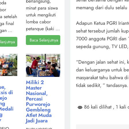
berlangsung,
pda
memang dari dulu selalu
minat para siswa
bor
untuk mengikuti
a setelah
lomba cabor
Adapun Ketua PGRI Irian
ga final
petanque (kaki ...
gan ...
sehat tersebut jumlah ku
7000 anggota PGRI dan 
Baca Selanjutnya
lanjutnya
sepeda gunung, TV LED, m
“Dengan jalan sehat ini,
dan keluarganya untuk be
masyarakat tahu bahwa d
Miliki 2
tidak sedikit, ” tandasnya.
ue,
Master
sis di
Nasional,
ejo
Percasi
ng
Purworejo
86 kali dilihat
, 1 kali 
Medali
Gembleng
ng
Atlet Muda
v
Jadi Juara
EJO,