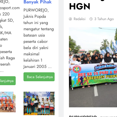
Banyak Pihak
EJO,
HGN
osport.com,
PURWOREJO,
k 220
Juknis Popda
Redaksi
3 Tahun Ago
ngkat SD,
tahun ini yang
s,
mengatur tentang
MK/MA
batasan usia
aten
peserta cabor
jo
bela diri yakni
peserta
maksimal
lah Raga
kelahiran 1
Daerah
Januari 2005 ...
...
Baca Selanjutnya
lanjutnya