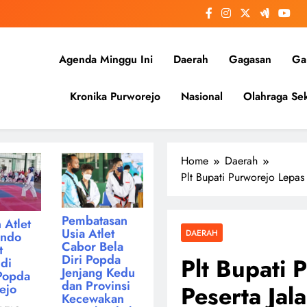
Agenda Minggu Ini
Daerah
Gagasan
Gal
Kronika Purworejo
Nasional
Olahraga Sek
Home
Daerah
Plt Bupati Purworejo Lepa
Pembatasan
 Atlet
Usia Atlet
DAERAH
ondo
Cabor Bela
t
Diri Popda
Plt Bupati 
di
Jenjang Kedu
Popda
dan Provinsi
Peserta Ja
ejo
Kecewakan