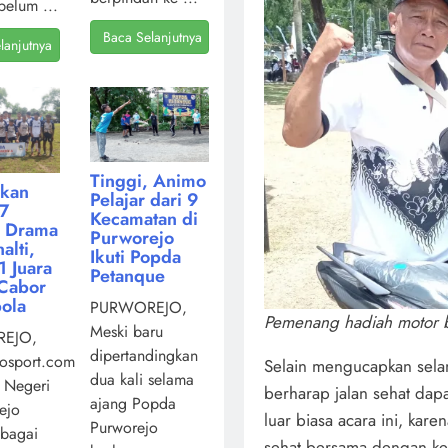
belum ...
Baca Selanjutnya
lanjutnya
Tinggi, Animo
kan
Pelajar dari 9
7
Kecamatan di
i Drama
Purworejo
alti,
Ikuti Popda
 Juara
Petanque
Cabor
ola
PURWOREJO,
Pemenang hadiah motor b
Meski baru
EJO,
dipertandingkan
osport.com,
Selain mengucapkan selam
dua kali selama
 Negeri
berharap jalan sehat dap
ajang Popda
ejo
luar biasa acara ini, kar
Purworejo
ebagai
sehat bersama dengan ke