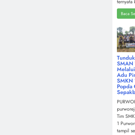
ternyata 
Baca Se
Tunduk
SMAN 
Melalu
Adu Pin
SMKN 1
Popda 
Sepakb
PURWOR
purworej
Tim SMK
1 Purwor
tampil s