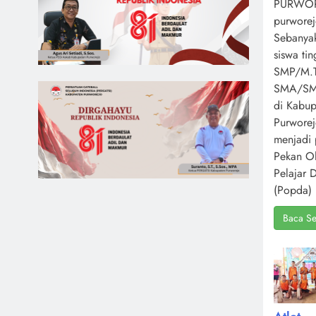
PURWOR
purworej
Sebanya
siswa ti
SMP/M.T
SMA/S
di Kabup
Purwore
menjadi 
Pekan O
Pelajar 
(Popda) 
Baca Se