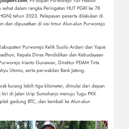
josport.com
, Plt Bupati Purworejo Yuli Hastuti
n sehat dalam rangka Peringatan HUT PGRI ke 78
HGN) tahun 2023. Pelepasan peserta dilakukan di
dan dipusatkan di sisi timur Alun-alun Purworejo
abupaten Purworejo Kelik Susilo Ardani dan Yopie
adhon, Kepala Dinas Pendidikan dan Kebudayaan
Purworejo Irianto Gunawan, Direktur PDAM Tirta
yu Utomo, serta perwakilan Bank Jateng.
ak kurang lebih tiga kilometer, dimulai dari depan
kiri di Jalan Urip Sumoharjo menuju Tugu PKK
plek gedung BTC, dan kembali ke Alun-alun