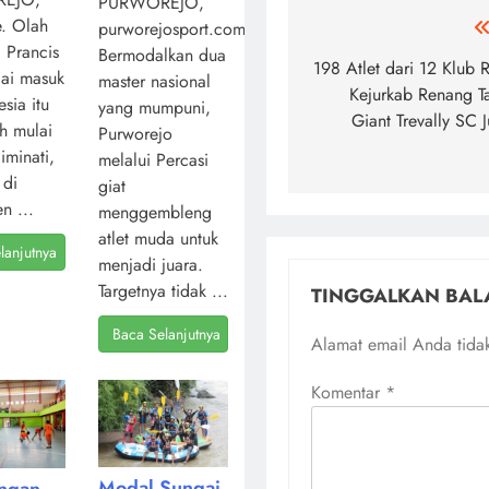
PURWOREJO,
. Olah
Navigasi
purworejosport.com,
l Prancis
Bermodalkan dua
pos
198 Atlet dari 12 Klub 
ai masuk
master nasional
Kejurkab Renang T
sia itu
yang mumpuni,
Giant Trevally SC
ah mulai
Purworejo
iminati,
melalui Percasi
 di
giat
n ...
menggembleng
atlet muda untuk
lanjutnya
menjadi juara.
Targetnya tidak ...
TINGGALKAN BAL
Baca Selanjutnya
Alamat email Anda tidak
Komentar
*
Modal Sungai
angan