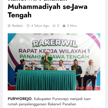
Muhammadiyah se-Jawa
Tengah
Redaksi
4 Tahun Ago
0
3 Mins
PURWOREJO
, Kabupaten Purworejo menjadi tuan
rumah penyelenggaraan Rakerwil Panahan