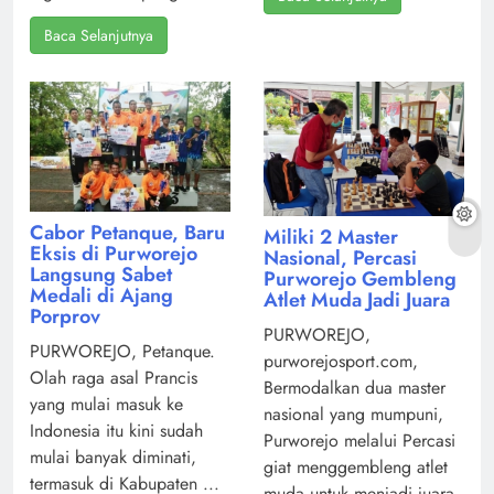
Baca Selanjutnya
Cabor Petanque, Baru
Miliki 2 Master
Eksis di Purworejo
Nasional, Percasi
Langsung Sabet
Purworejo Gembleng
Medali di Ajang
Atlet Muda Jadi Juara
Porprov
PURWOREJO,
PURWOREJO, Petanque.
purworejosport.com,
Olah raga asal Prancis
Bermodalkan dua master
yang mulai masuk ke
nasional yang mumpuni,
Indonesia itu kini sudah
Purworejo melalui Percasi
mulai banyak diminati,
giat menggembleng atlet
termasuk di Kabupaten ...
muda untuk menjadi juara.