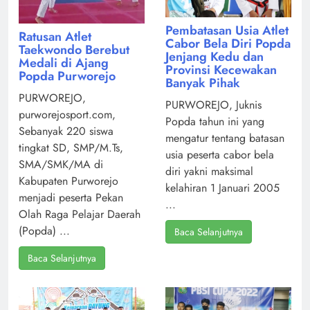
Pembatasan Usia Atlet
Ratusan Atlet
Cabor Bela Diri Popda
Taekwondo Berebut
Jenjang Kedu dan
Medali di Ajang
Provinsi Kecewakan
Popda Purworejo
Banyak Pihak
PURWOREJO,
PURWOREJO, Juknis
purworejosport.com,
Popda tahun ini yang
Sebanyak 220 siswa
mengatur tentang batasan
tingkat SD, SMP/M.Ts,
usia peserta cabor bela
SMA/SMK/MA di
diri yakni maksimal
Kabupaten Purworejo
kelahiran 1 Januari 2005
menjadi peserta Pekan
...
Olah Raga Pelajar Daerah
(Popda) ...
Baca Selanjutnya
Baca Selanjutnya