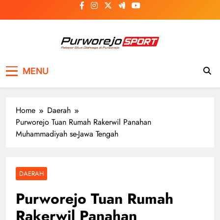
Skip
to
content
Purworejosport
Pelopor Situs Olahraga di Purworejo
MENU
Home
Daerah
Purworejo Tuan Rumah Rakerwil Panahan
Muhammadiyah se-Jawa Tengah
DAERAH
Purworejo Tuan Rumah
Rakerwil Panahan