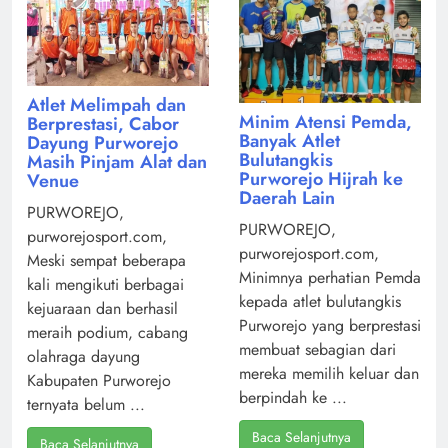
Atlet Melimpah dan
Minim Atensi Pemda,
Berprestasi, Cabor
Banyak Atlet
Dayung Purworejo
Bulutangkis
Masih Pinjam Alat dan
Purworejo Hijrah ke
Venue
Daerah Lain
PURWOREJO,
PURWOREJO,
purworejosport.com,
purworejosport.com,
Meski sempat beberapa
Minimnya perhatian Pemda
kali mengikuti berbagai
kepada atlet bulutangkis
kejuaraan dan berhasil
Purworejo yang berprestasi
meraih podium, cabang
membuat sebagian dari
olahraga dayung
mereka memilih keluar dan
Kabupaten Purworejo
berpindah ke ...
ternyata belum ...
Baca Selanjutnya
Baca Selanjutnya