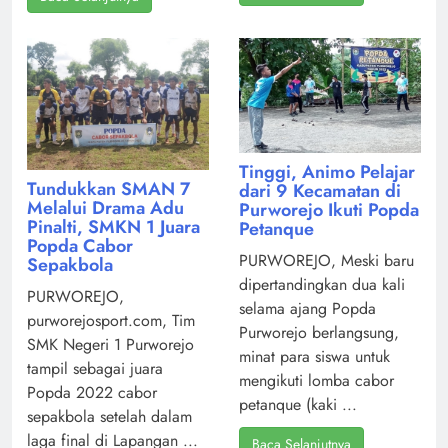
Tinggi, Animo Pelajar
Tundukkan SMAN 7
dari 9 Kecamatan di
Melalui Drama Adu
Purworejo Ikuti Popda
Pinalti, SMKN 1 Juara
Petanque
Popda Cabor
PURWOREJO, Meski baru
Sepakbola
dipertandingkan dua kali
PURWOREJO,
selama ajang Popda
purworejosport.com, Tim
Purworejo berlangsung,
SMK Negeri 1 Purworejo
minat para siswa untuk
tampil sebagai juara
mengikuti lomba cabor
Popda 2022 cabor
petanque (kaki ...
sepakbola setelah dalam
laga final di Lapangan ...
Baca Selanjutnya