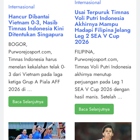
Internasional
Internasional
Usai Terpuruk Timnas
Hancur Dibantai
Voli Putri Indonesia
Vietnam 0-3, Nasib
Akhirnya Mampu
Timnas Indonesia Kini
Hadapi Filipina Jelang
Ditentukan Singapura
Leg 2 SEA V Cup
2026
BOGOR,
Purworejosport.com,
FILIPINA,
Timnas Indonesia harus
Purworejosport.com,
menelan kekalahan telak 0-
Timnas Voli Putri Indonesia
3 dari Vietnam pada laga
akhirnya menutup
ketiga Grup A Piala AFF
perjuangan pada Leg 1
2026 di ...
SEA V Cup 2026 dengan
hasil manis. Setelah ...
Baca Selanjutnya
Baca Selanjutnya