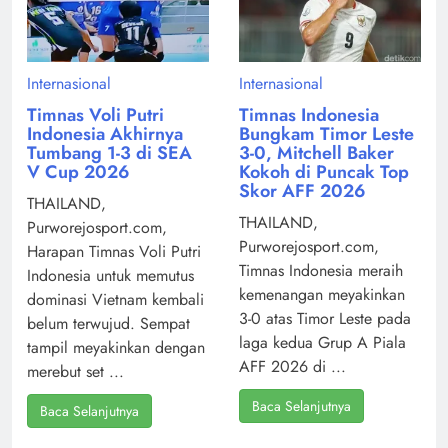
Internasional
Internasional
Timnas Voli Putri
Timnas Indonesia
Indonesia Akhirnya
Bungkam Timor Leste
Tumbang 1-3 di SEA
3-0, Mitchell Baker
V Cup 2026
Kokoh di Puncak Top
Skor AFF 2026
THAILAND,
THAILAND,
Purworejosport.com,
Purworejosport.com,
Harapan Timnas Voli Putri
Timnas Indonesia meraih
Indonesia untuk memutus
kemenangan meyakinkan
dominasi Vietnam kembali
3-0 atas Timor Leste pada
belum terwujud. Sempat
laga kedua Grup A Piala
tampil meyakinkan dengan
AFF 2026 di ...
merebut set ...
Baca Selanjutnya
Baca Selanjutnya