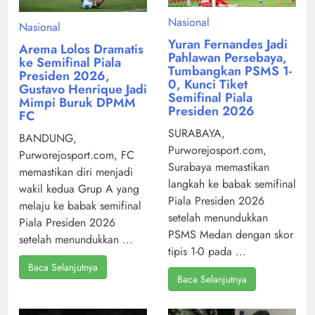
Nasional
Nasional
Yuran Fernandes Jadi
Arema Lolos Dramatis
Pahlawan Persebaya,
ke Semifinal Piala
Tumbangkan PSMS 1-
Presiden 2026,
0, Kunci Tiket
Gustavo Henrique Jadi
Semifinal Piala
Mimpi Buruk DPMM
Presiden 2026
FC
SURABAYA,
BANDUNG,
Purworejosport.com,
Purworejosport.com, FC
Surabaya memastikan
memastikan diri menjadi
langkah ke babak semifinal
wakil kedua Grup A yang
Piala Presiden 2026
melaju ke babak semifinal
setelah menundukkan
Piala Presiden 2026
PSMS Medan dengan skor
setelah menundukkan ...
tipis 1-0 pada ...
Baca Selanjutnya
Baca Selanjutnya