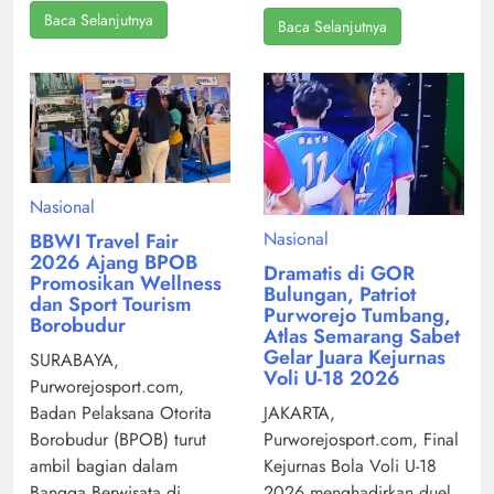
Baca Selanjutnya
Baca Selanjutnya
Nasional
Nasional
BBWI Travel Fair
2026 Ajang BPOB
Dramatis di GOR
Promosikan Wellness
Bulungan, Patriot
dan Sport Tourism
Purworejo Tumbang,
Borobudur
Atlas Semarang Sabet
Gelar Juara Kejurnas
SURABAYA,
Voli U-18 2026
Purworejosport.com,
Badan Pelaksana Otorita
JAKARTA,
Borobudur (BPOB) turut
Purworejosport.com, Final
ambil bagian dalam
Kejurnas Bola Voli U-18
Bangga Berwisata di
2026 menghadirkan duel