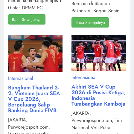
meraih kemenangan tipis 1-
Bermain di Stadion
0 atas DPMM FC ...
Pakansari, Bogor, Senin ...
Baca Selanjutnya
Baca Selanjutnya
Internasional
Internasional
Akhiri SEA V Cup
Bungkam Thailand 3-
2026 di Posisi Ketiga,
2, Vietnam Juara SEA
Indonesia
V Cup 2026,
Tumbangkan Kamboja
Berpeluang Salip
Ranking Dunia FIVB
JAKARTA,
JAKARTA,
Purworejosport.com, Tim
Purworejosport.com,
Nasional Voli Putra