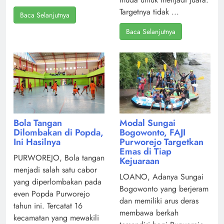
Targetnya tidak ...
Baca Selanjutnya
Baca Selanjutnya
Modal Sungai
Bola Tangan
Bogowonto, FAJI
Dilombakan di Popda,
Purworejo Targetkan
Ini Hasilnya
Emas di Tiap
PURWOREJO, Bola tangan
Kejuaraan
menjadi salah satu cabor
LOANO, Adanya Sungai
yang diperlombakan pada
Bogowonto yang berjeram
even Popda Purworejo
dan memiliki arus deras
tahun ini. Tercatat 16
membawa berkah
kecamatan yang mewakili