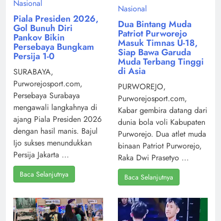
Nasional
Nasional
Piala Presiden 2026,
Dua Bintang Muda
Gol Bunuh Diri
Patriot Purworejo
Pankov Bikin
Masuk Timnas U-18,
Persebaya Bungkam
Siap Bawa Garuda
Persija 1-0
Muda Terbang Tinggi
di Asia
SURABAYA,
Purworejosport.com,
PURWOREJO,
Persebaya Surabaya
Purworejosport.com,
mengawali langkahnya di
Kabar gembira datang dari
ajang Piala Presiden 2026
dunia bola voli Kabupaten
dengan hasil manis. Bajul
Purworejo. Dua atlet muda
Ijo sukses menundukkan
binaan Patriot Purworejo,
Persija Jakarta ...
Raka Dwi Prasetyo ...
Baca Selanjutnya
Baca Selanjutnya