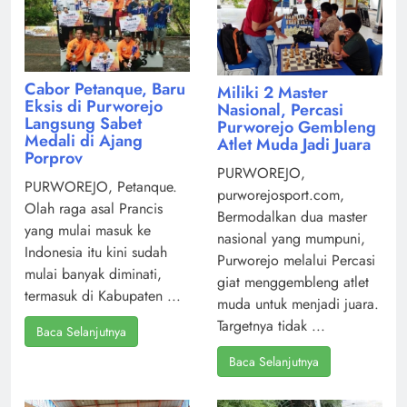
Cabor Petanque, Baru
Miliki 2 Master
Eksis di Purworejo
Nasional, Percasi
Langsung Sabet
Purworejo Gembleng
Medali di Ajang
Atlet Muda Jadi Juara
Porprov
PURWOREJO,
PURWOREJO, Petanque.
purworejosport.com,
Olah raga asal Prancis
Bermodalkan dua master
yang mulai masuk ke
nasional yang mumpuni,
Indonesia itu kini sudah
Purworejo melalui Percasi
mulai banyak diminati,
giat menggembleng atlet
termasuk di Kabupaten ...
muda untuk menjadi juara.
Targetnya tidak ...
Baca Selanjutnya
Baca Selanjutnya