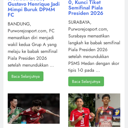
0, Kunci Tiket
Gustavo Henrique Jadi
Semifinal Piala
Mimpi Buruk DPMM
Presiden 2026
FC
SURABAYA,
BANDUNG,
Purworejosport.com,
Purworejosport.com, FC
Surabaya memastikan
memastikan diri menjadi
langkah ke babak semifinal
wakil kedua Grup A yang
Piala Presiden 2026
melaju ke babak semifinal
setelah menundukkan
Piala Presiden 2026
PSMS Medan dengan skor
setelah menundukkan ...
tipis 1-0 pada ...
Baca Selanjutnya
Baca Selanjutnya