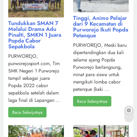
Tinggi, Animo Pelajar
Tundukkan SMAN 7
dari 9 Kecamatan di
Melalui Drama Adu
Purworejo Ikuti Popda
Pinalti, SMKN 1 Juara
Petanque
Popda Cabor
PURWOREJO, Meski baru
Sepakbola
dipertandingkan dua kali
PURWOREJO,
selama ajang Popda
purworejosport.com, Tim
Purworejo berlangsung,
SMK Negeri 1 Purworejo
minat para siswa untuk
tampil sebagai juara
mengikuti lomba cabor
Popda 2022 cabor
petanque (kaki ...
sepakbola setelah dalam
laga final di Lapangan ...
Baca Selanjutnya
Baca Selanjutnya