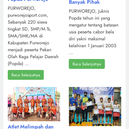
Banyak Pihak
PURWOREJO,
PURWOREJO, Juknis
purworejosport.com,
Popda tahun ini yang
Sebanyak 220 siswa
mengatur tentang batasan
tingkat SD, SMP/M.Ts,
usia peserta cabor bela
SMA/SMK/MA di
diri yakni maksimal
Kabupaten Purworejo
kelahiran 1 Januari 2005
menjadi peserta Pekan
...
Olah Raga Pelajar Daerah
(Popda) ...
Baca Selanjutnya
Baca Selanjutnya
Atlet Melimpah dan