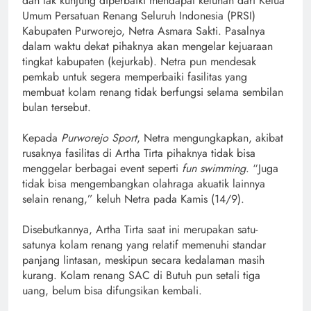
dan tak kunjung diperbaiki mendapat keluhan dari Ketua
Umum Persatuan Renang Seluruh Indonesia (PRSI)
Kabupaten Purworejo, Netra Asmara Sakti. Pasalnya
dalam waktu dekat pihaknya akan mengelar kejuaraan
tingkat kabupaten (kejurkab). Netra pun mendesak
pemkab untuk segera memperbaiki fasilitas yang
membuat kolam renang tidak berfungsi selama sembilan
bulan tersebut.
Kepada
Purworejo Sport
, Netra mengungkapkan, akibat
rusaknya fasilitas di Artha Tirta pihaknya tidak bisa
menggelar berbagai event seperti
fun swimming
. “Juga
tidak bisa mengembangkan olahraga akuatik lainnya
selain renang,” keluh Netra pada Kamis (14/9).
Disebutkannya, Artha Tirta saat ini merupakan satu-
satunya kolam renang yang relatif memenuhi standar
panjang lintasan, meskipun secara kedalaman masih
kurang. Kolam renang SAC di Butuh pun setali tiga
uang, belum bisa difungsikan kembali.