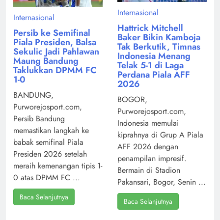
Internasional
Internasional
Hattrick Mitchell
Persib ke Semifinal
Baker Bikin Kamboja
Piala Presiden, Balsa
Tak Berkutik, Timnas
Sekulic Jadi Pahlawan
Indonesia Menang
Maung Bandung
Telak 5-1 di Laga
Taklukkan DPMM FC
Perdana Piala AFF
1-0
2026
BANDUNG,
BOGOR,
Purworejosport.com,
Purworejosport.com,
Persib Bandung
Indonesia memulai
memastikan langkah ke
kiprahnya di Grup A Piala
babak semifinal Piala
AFF 2026 dengan
Presiden 2026 setelah
penampilan impresif.
meraih kemenangan tipis 1-
Bermain di Stadion
0 atas DPMM FC ...
Pakansari, Bogor, Senin ...
Baca Selanjutnya
Baca Selanjutnya