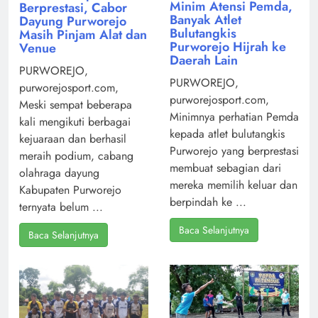
Minim Atensi Pemda,
Berprestasi, Cabor
Banyak Atlet
Dayung Purworejo
Bulutangkis
Masih Pinjam Alat dan
Purworejo Hijrah ke
Venue
Daerah Lain
PURWOREJO,
PURWOREJO,
purworejosport.com,
purworejosport.com,
Meski sempat beberapa
Minimnya perhatian Pemda
kali mengikuti berbagai
kepada atlet bulutangkis
kejuaraan dan berhasil
Purworejo yang berprestasi
meraih podium, cabang
membuat sebagian dari
olahraga dayung
mereka memilih keluar dan
Kabupaten Purworejo
berpindah ke ...
ternyata belum ...
Baca Selanjutnya
Baca Selanjutnya