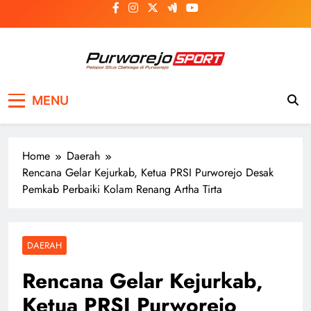
Skip
to
content
Purworejosport
Pelopor Situs Olahraga di Purworejo
MENU
Home
Daerah
Rencana Gelar Kejurkab, Ketua PRSI Purworejo Desak
Pemkab Perbaiki Kolam Renang Artha Tirta
DAERAH
Rencana Gelar Kejurkab,
Ketua PRSI Purworejo