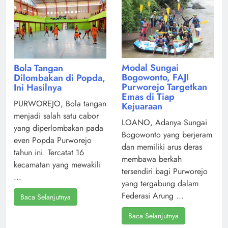
Modal Sungai
Bola Tangan
Bogowonto, FAJI
Dilombakan di Popda,
Purworejo Targetkan
Ini Hasilnya
Emas di Tiap
PURWOREJO, Bola tangan
Kejuaraan
menjadi salah satu cabor
LOANO, Adanya Sungai
yang diperlombakan pada
Bogowonto yang berjeram
even Popda Purworejo
dan memiliki arus deras
tahun ini. Tercatat 16
membawa berkah
kecamatan yang mewakili
tersendiri bagi Purworejo
...
yang tergabung dalam
Federasi Arung ...
Baca Selanjutnya
Baca Selanjutnya