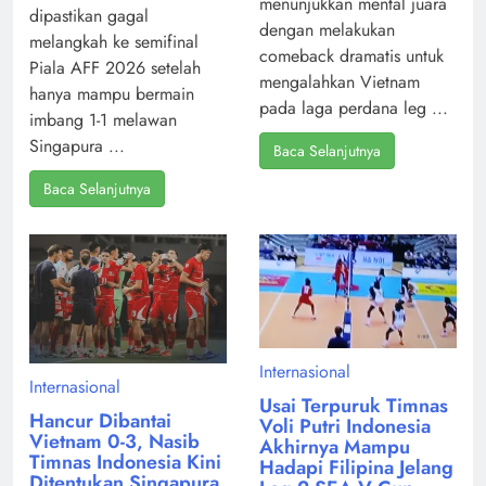
menunjukkan mental juara
dipastikan gagal
dengan melakukan
melangkah ke semifinal
comeback dramatis untuk
Piala AFF 2026 setelah
mengalahkan Vietnam
hanya mampu bermain
pada laga perdana leg ...
imbang 1-1 melawan
Singapura ...
Baca Selanjutnya
Baca Selanjutnya
Internasional
Internasional
Usai Terpuruk Timnas
Hancur Dibantai
Voli Putri Indonesia
Vietnam 0-3, Nasib
Akhirnya Mampu
Timnas Indonesia Kini
Hadapi Filipina Jelang
Ditentukan Singapura