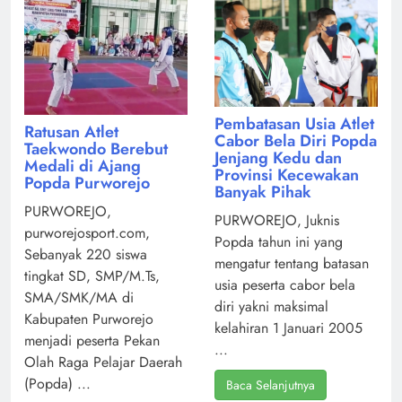
Pembatasan Usia Atlet
Ratusan Atlet
Cabor Bela Diri Popda
Taekwondo Berebut
Jenjang Kedu dan
Medali di Ajang
Provinsi Kecewakan
Popda Purworejo
Banyak Pihak
PURWOREJO,
PURWOREJO, Juknis
purworejosport.com,
Popda tahun ini yang
Sebanyak 220 siswa
mengatur tentang batasan
tingkat SD, SMP/M.Ts,
usia peserta cabor bela
SMA/SMK/MA di
diri yakni maksimal
Kabupaten Purworejo
kelahiran 1 Januari 2005
menjadi peserta Pekan
...
Olah Raga Pelajar Daerah
(Popda) ...
Baca Selanjutnya