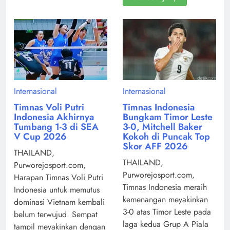
Internasional
Internasional
Timnas Voli Putri
Timnas Indonesia
Indonesia Akhirnya
Bungkam Timor Leste
Tumbang 1-3 di SEA
3-0, Mitchell Baker
V Cup 2026
Kokoh di Puncak Top
Skor AFF 2026
THAILAND,
THAILAND,
Purworejosport.com,
Purworejosport.com,
Harapan Timnas Voli Putri
Timnas Indonesia meraih
Indonesia untuk memutus
kemenangan meyakinkan
dominasi Vietnam kembali
3-0 atas Timor Leste pada
belum terwujud. Sempat
laga kedua Grup A Piala
tampil meyakinkan dengan