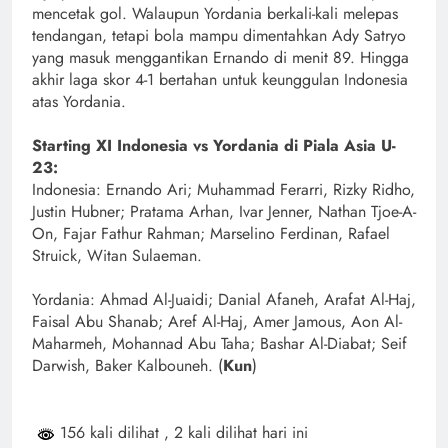
mencetak gol. Walaupun Yordania berkali-kali melepas
tendangan, tetapi bola mampu dimentahkan Ady Satryo
yang masuk menggantikan Ernando di menit 89. Hingga
akhir laga skor 4-1 bertahan untuk keunggulan Indonesia
atas Yordania.
Starting XI Indonesia vs Yordania di Piala Asia U-
23:
Indonesia: Ernando Ari; Muhammad Ferarri, Rizky Ridho,
Justin Hubner; Pratama Arhan, Ivar Jenner, Nathan Tjoe-A-
On, Fajar Fathur Rahman; Marselino Ferdinan, Rafael
Struick, Witan Sulaeman.
Yordania: Ahmad Al-Juaidi; Danial Afaneh, Arafat Al-Haj,
Faisal Abu Shanab; Aref Al-Haj, Amer Jamous, Aon Al-
Maharmeh, Mohannad Abu Taha; Bashar Al-Diabat; Seif
Darwish, Baker Kalbouneh. (
Kun
)
156 kali dilihat
, 2 kali dilihat hari ini