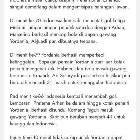
sangat cemerlang dalam mengantisipasi serangan lawan.
Di menit ke 70 Indonesia kembali’ mencetak gol ketiga.
Melalui umpan-umpan pendek satu-dua dengan Arhan,
Marselino berhasil mencop bola di depan gawang
Yordania, Al-Juadi pun dibuatnya terpana.
Di menit ke-79 Yordania berhasil memperkecil
ketinggalan. Sepakan pemain Yordania dari luar kotak
penalti mengenai kaki Hubner, dan bola masuk gawang
Indonesia. Ernando Ari Sutaryadi pun terkecoh. Skor pun
berubah menjadi 3-1 masih untuk keunggulan Indonesia.
Pad menit ke-86 Indonesia kembali menambah gol.
Lemparan Pratama Arhan ke dalam hingga kotak penalti
Yordania, berhasil disundul Komang Teguh masuk
gawang Yordania. Skor pun berubah menjadi 4-1 untuk
keunggulan Indonesia.
Injury time 10 menit tidak cukup untuk Yordania dapat