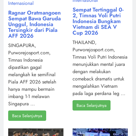
Internasional
Internasional
Sempat Tertinggal 0-
Ragnar Oratmangoen
2, Timnas Voli Putri
Sempat Bawa Garuda
Indonesia Bungkam
Unggul, Indonesia
Vietnam di SEA V
Tersingkir dari Piala
Cup 2026
AFF 2026
THAILAND,
SINGAPURA,
Purworejosport.com,
Purworejosport.com,
Timnas Voli Putri Indonesia
Timnas Indonesia
menunjukkan mental juara
dipastikan gagal
dengan melakukan
melangkah ke semifinal
comeback dramatis untuk
Piala AFF 2026 setelah
mengalahkan Vietnam
hanya mampu bermain
pada laga perdana leg ...
imbang 1-1 melawan
Singapura ...
Baca Selanjutnya
Baca Selanjutnya