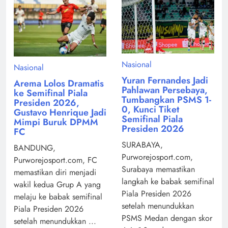
Nasional
Nasional
Yuran Fernandes Jadi
Arema Lolos Dramatis
Pahlawan Persebaya,
ke Semifinal Piala
Tumbangkan PSMS 1-
Presiden 2026,
0, Kunci Tiket
Gustavo Henrique Jadi
Semifinal Piala
Mimpi Buruk DPMM
Presiden 2026
FC
SURABAYA,
BANDUNG,
Purworejosport.com,
Purworejosport.com, FC
Surabaya memastikan
memastikan diri menjadi
langkah ke babak semifinal
wakil kedua Grup A yang
Piala Presiden 2026
melaju ke babak semifinal
setelah menundukkan
Piala Presiden 2026
PSMS Medan dengan skor
setelah menundukkan ...