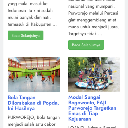
yang mulai masuk ke
nasional yang mumpuni,
Indonesia itu kini sudah
Purworejo melalui Percasi
mulai banyak diminati,
giat menggembleng atlet
termasuk di Kabupaten ...
muda untuk menjadi juara.
Targetnya tidak ...
Baca Selanjutnya
Baca Selanjutnya
Modal Sungai
Bola Tangan
Bogowonto, FAJI
Dilombakan di Popda,
Purworejo Targetkan
Ini Hasilnya
Emas di Tiap
PURWOREJO, Bola tangan
Kejuaraan
menjadi salah satu cabor
LOANO, Adanya Sungai