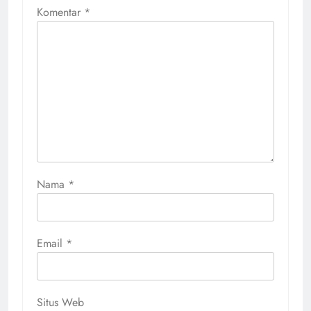
Komentar
*
Nama
*
Email
*
Situs Web