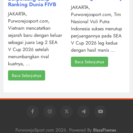
Ranking Dunia FIVB
JAKARTA,
JAKARTA,
Purworejosport.com, Tim
Purworejosport.com,
Nasional Voli Putra
Vietnam mencatatkan
Indonesia sukses menutup
sejarah baru dengan keluar
perjuangannya pada SEA
sebagai juara Leg 2 SEA
V Cup 2026 leg kedua
V Cup 2026 setelah
dengan hasil manis ...
menumbangkan rival
Baca Selanjutnya
kuatnya, ...
Baca Selanjutnya
PurworejoSport.com 2026. Powered By
.
BlazeThemes