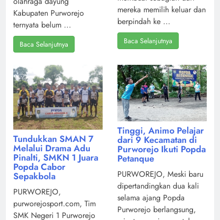
olahraga dayung
mereka memilih keluar dan
Kabupaten Purworejo
berpindah ke ...
ternyata belum ...
Baca Selanjutnya
Baca Selanjutnya
Tinggi, Animo Pelajar
Tundukkan SMAN 7
dari 9 Kecamatan di
Melalui Drama Adu
Purworejo Ikuti Popda
Pinalti, SMKN 1 Juara
Petanque
Popda Cabor
PURWOREJO, Meski baru
Sepakbola
dipertandingkan dua kali
PURWOREJO,
selama ajang Popda
purworejosport.com, Tim
Purworejo berlangsung,
SMK Negeri 1 Purworejo