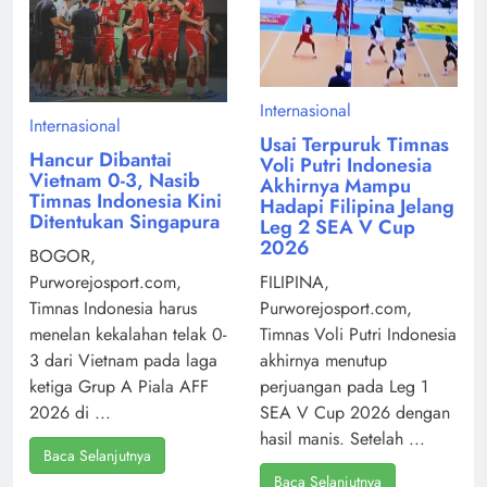
Internasional
Internasional
Usai Terpuruk Timnas
Hancur Dibantai
Voli Putri Indonesia
Vietnam 0-3, Nasib
Akhirnya Mampu
Timnas Indonesia Kini
Hadapi Filipina Jelang
Ditentukan Singapura
Leg 2 SEA V Cup
2026
BOGOR,
Purworejosport.com,
FILIPINA,
Timnas Indonesia harus
Purworejosport.com,
menelan kekalahan telak 0-
Timnas Voli Putri Indonesia
3 dari Vietnam pada laga
akhirnya menutup
ketiga Grup A Piala AFF
perjuangan pada Leg 1
2026 di ...
SEA V Cup 2026 dengan
hasil manis. Setelah ...
Baca Selanjutnya
Baca Selanjutnya