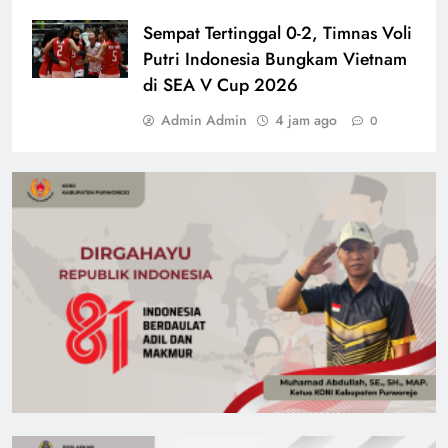
Sempat Tertinggal 0-2, Timnas Voli
Putri Indonesia Bungkam Vietnam
di SEA V Cup 2026
Admin Admin
4 jam ago
0